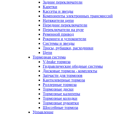
Задние переключатели
Каретки
Кассеты и звезды
Компоненты электронных трансмиссий
Натяжители цепи
Передние переключатели
Переключатели на руле
Ременной привод
Рокринги и успокоители
Системы и звезды
Тросы, рубашки, расходники
Цепи
Тормозная система
V-brake тормоза
Гидравлические ободные системы
Дисковые тормоза - комплекты
Запчасти для тормозов
Кантилеверные тормоза
Роллерные тормоза
Тормозные диски
Тормозные калиперы
Тормозные колодки
Тормозные рукоятки
Шоссейные тормоза
Управление