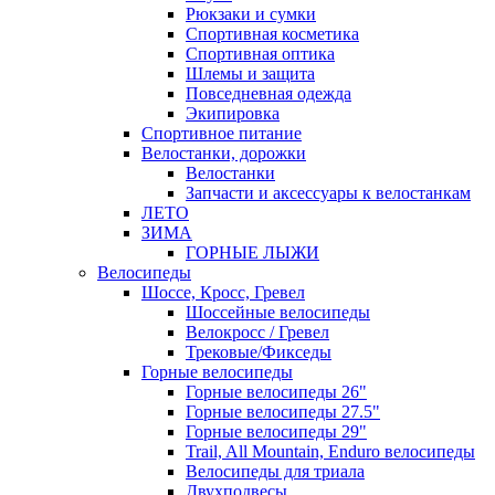
Рюкзаки и сумки
Спортивная косметика
Спортивная оптика
Шлемы и защита
Повседневная одежда
Экипировка
Спортивное питание
Велостанки, дорожки
Велостанки
Запчасти и аксессуары к велостанкам
ЛЕТО
ЗИМА
ГОРНЫЕ ЛЫЖИ
Велосипеды
Шоссе, Кросс, Гревел
Шоссейные велосипеды
Велокросс / Гревел
Трековые/Фикседы
Горные велосипеды
Горные велосипеды 26"
Горные велосипеды 27.5"
Горные велосипеды 29"
Trail, All Mountain, Enduro велосипеды
Велосипеды для триала
Двухподвесы