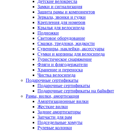
Детские велокресла
Замки и сигнализация
Защита рамы и компонентов
Зеркала, звонки и гудки
Крепления для номеров
Крылья для велосипеда
Подножки
Световое оборудование
Смазки, тредлоки, жидкости
Сувениры, наклейки, аксессуары
Сумки и корзины для велосипеда
Туристическое снаряжение
Фляги и флягодержатели
Хранение и переноска
Чистка велосипеда
Подарочные сертификаты
Подарочные сертификаты
Подарочные сертификаты на байкфит
Рамы, вилки, амортизация
Амортизационные вилки
Жесткие вилки
Задние амортизаторы
Запчасти для рам
Подседельные хомуты
Рулевые колонки