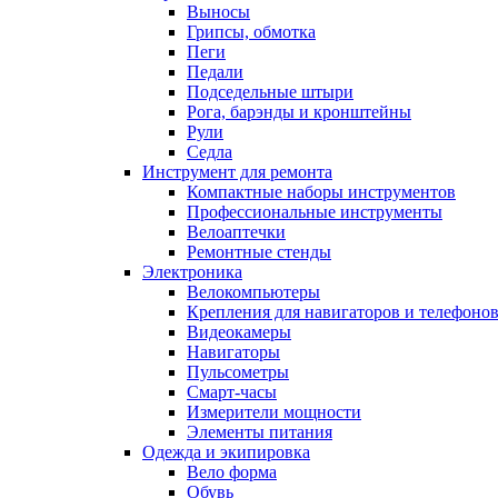
Выносы
Грипсы, обмотка
Пеги
Педали
Подседельные штыри
Рога, барэнды и кронштейны
Рули
Седла
Инструмент для ремонта
Компактные наборы инструментов
Профессиональные инструменты
Велоаптечки
Ремонтные стенды
Электроника
Велокомпьютеры
Крепления для навигаторов и телефоно
Видеокамеры
Навигаторы
Пульсометры
Смарт-часы
Измерители мощности
Элементы питания
Одежда и экипировка
Вело форма
Обувь