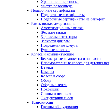
Хранение и переноска
Чистка велосипеда
Подарочные сертификаты
Подарочные сертификаты
Подарочные сертификаты на байкфит
Рамы, вилки, амортизация
Амортизационные вилки
Жесткие вилки
Задние амортизаторы
Запчасти для рам
Подседельные хомуты
Рулевые колонки
Колеса и комплектующие
Бескамерные комплекты и запчасти
Вспомогательные колеса для детских ве
Втулки
Камеры
Колеса в сборе
Обода
Ободные ленты
Покрышки
Спицы и ниппеля
Эксцентрики и оси
Трансмиссия
Группы оборудования