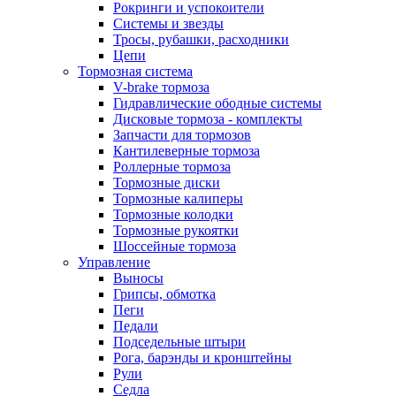
Рокринги и успокоители
Системы и звезды
Тросы, рубашки, расходники
Цепи
Тормозная система
V-brake тормоза
Гидравлические ободные системы
Дисковые тормоза - комплекты
Запчасти для тормозов
Кантилеверные тормоза
Роллерные тормоза
Тормозные диски
Тормозные калиперы
Тормозные колодки
Тормозные рукоятки
Шоссейные тормоза
Управление
Выносы
Грипсы, обмотка
Пеги
Педали
Подседельные штыри
Рога, барэнды и кронштейны
Рули
Седла