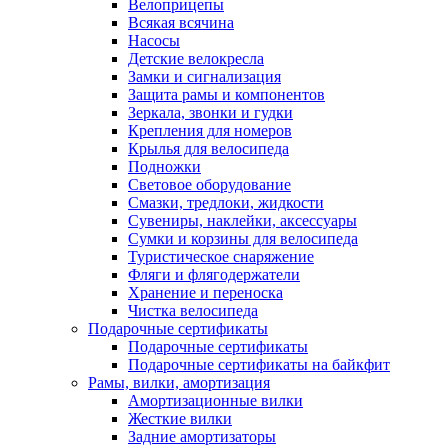
Велоприцепы
Всякая всячина
Насосы
Детские велокресла
Замки и сигнализация
Защита рамы и компонентов
Зеркала, звонки и гудки
Крепления для номеров
Крылья для велосипеда
Подножки
Световое оборудование
Смазки, тредлоки, жидкости
Сувениры, наклейки, аксессуары
Сумки и корзины для велосипеда
Туристическое снаряжение
Фляги и флягодержатели
Хранение и переноска
Чистка велосипеда
Подарочные сертификаты
Подарочные сертификаты
Подарочные сертификаты на байкфит
Рамы, вилки, амортизация
Амортизационные вилки
Жесткие вилки
Задние амортизаторы