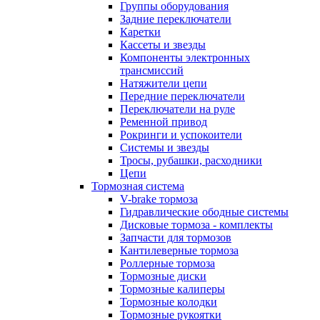
Группы оборудования
Задние переключатели
Каретки
Кассеты и звезды
Компоненты электронных
трансмиссий
Натяжители цепи
Передние переключатели
Переключатели на руле
Ременной привод
Рокринги и успокоители
Системы и звезды
Тросы, рубашки, расходники
Цепи
Тормозная система
V-brake тормоза
Гидравлические ободные системы
Дисковые тормоза - комплекты
Запчасти для тормозов
Кантилеверные тормоза
Роллерные тормоза
Тормозные диски
Тормозные калиперы
Тормозные колодки
Тормозные рукоятки