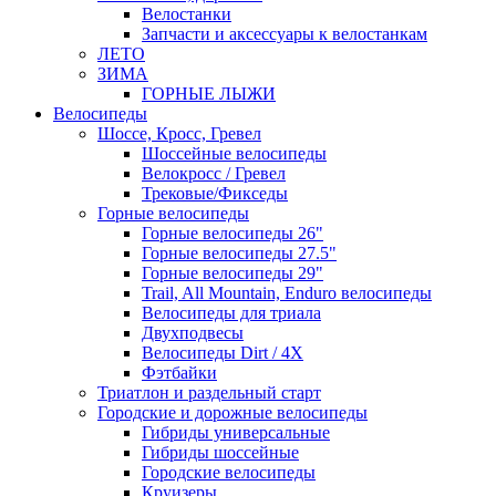
Велостанки
Запчасти и аксессуары к велостанкам
ЛЕТО
ЗИМА
ГОРНЫЕ ЛЫЖИ
Велосипеды
Шоссе, Кросс, Гревел
Шоссейные велосипеды
Велокросс / Гревел
Трековые/Фикседы
Горные велосипеды
Горные велосипеды 26"
Горные велосипеды 27.5"
Горные велосипеды 29"
Trail, All Mountain, Enduro велосипеды
Велосипеды для триала
Двухподвесы
Велосипеды Dirt / 4X
Фэтбайки
Триатлон и раздельный старт
Городские и дорожные велосипеды
Гибриды универсальные
Гибриды шоссейные
Городские велосипеды
Круизеры