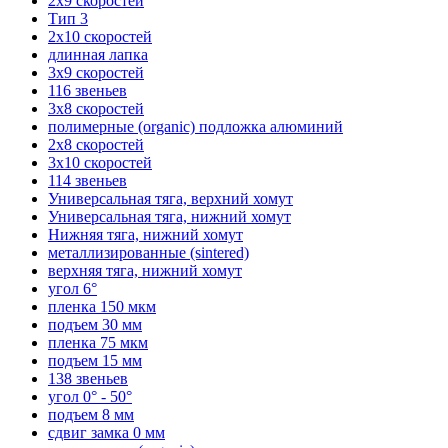
2х9 скоростей
Тип 3
2х10 скоростей
длинная лапка
3х9 скоростей
116 звеньев
3х8 скоростей
полимерные (organic) подложка алюминий
2х8 скоростей
3х10 скоростей
114 звеньев
Универсальная тяга, верхний хомут
Универсальная тяга, нижний хомут
Нижняя тяга, нижний хомут
металлизированные (sintered)
верхняя тяга, нижний хомут
угол 6°
пленка 150 мкм
подъем 30 мм
пленка 75 мкм
подъем 15 мм
138 звеньев
угол 0° - 50°
подъем 8 мм
сдвиг замка 0 мм