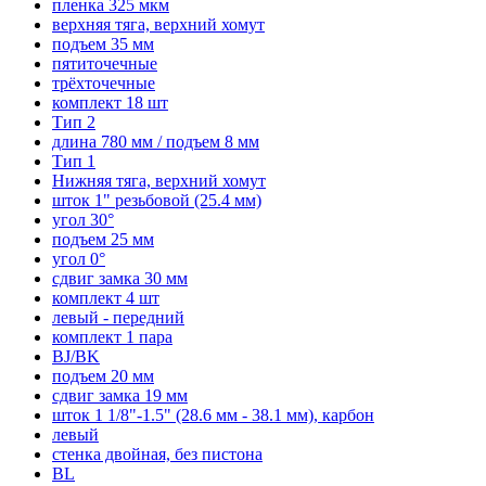
пленка 325 мкм
верхняя тяга, верхний хомут
подъем 35 мм
пятиточечные
трёхточечные
комплект 18 шт
Тип 2
длина 780 мм / подъем 8 мм
Тип 1
Нижняя тяга, верхний хомут
шток 1" резьбовой (25.4 мм)
угол 30°
подъем 25 мм
угол 0°
сдвиг замка 30 мм
комплект 4 шт
левый - передний
комплект 1 пара
BJ/BK
подъем 20 мм
сдвиг замка 19 мм
шток 1 1/8"-1.5" (28.6 мм - 38.1 мм), карбон
левый
стенка двойная, без пистона
BL