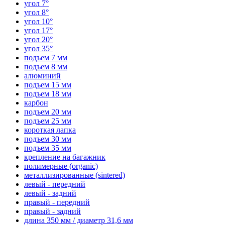
угол 7°
угол 8°
угол 10°
угол 17°
угол 20°
угол 35°
подъем 7 мм
подъем 8 мм
алюминий
подъем 15 мм
подъем 18 мм
карбон
подъем 20 мм
подъем 25 мм
короткая лапка
подъем 30 мм
подъем 35 мм
крепление на багажник
полимерные (organic)
металлизированные (sintered)
левый - передний
левый - задний
правый - передний
правый - задний
длина 350 мм / диаметр 31,6 мм