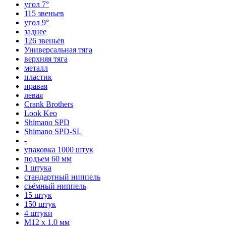
угол 7°
115 звеньев
угол 9°
заднее
126 звеньев
Универсальная тяга
верхняя тяга
металл
пластик
правая
левая
Crank Brothers
Look Keo
Shimano SPD
Shimano SPD-SL
-
упаковка 1000 штук
подъем 60 мм
1 штука
стандартный ниппель
съёмный ниппель
15 штук
150 штук
4 штуки
М12 x 1.0 мм