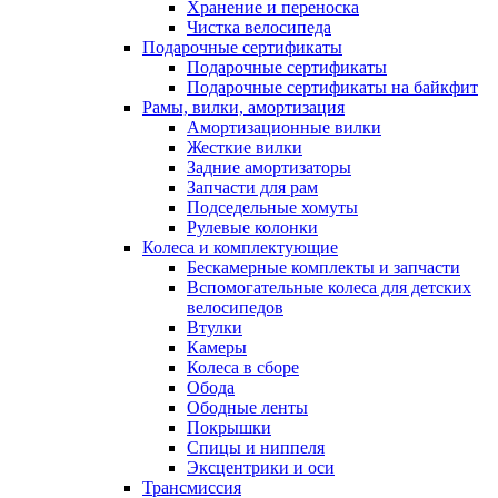
Хранение и переноска
Чистка велосипеда
Подарочные сертификаты
Подарочные сертификаты
Подарочные сертификаты на байкфит
Рамы, вилки, амортизация
Амортизационные вилки
Жесткие вилки
Задние амортизаторы
Запчасти для рам
Подседельные хомуты
Рулевые колонки
Колеса и комплектующие
Бескамерные комплекты и запчасти
Вспомогательные колеса для детских
велосипедов
Втулки
Камеры
Колеса в сборе
Обода
Ободные ленты
Покрышки
Спицы и ниппеля
Эксцентрики и оси
Трансмиссия