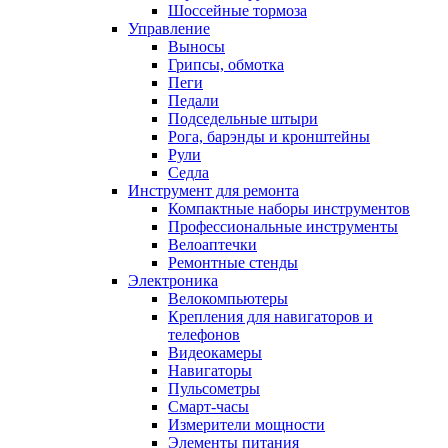
Шоссейные тормоза
Управление
Выносы
Грипсы, обмотка
Пеги
Педали
Подседельные штыри
Рога, барэнды и кронштейны
Рули
Седла
Инструмент для ремонта
Компактные наборы инструментов
Профессиональные инструменты
Велоаптечки
Ремонтные стенды
Электроника
Велокомпьютеры
Крепления для навигаторов и
телефонов
Видеокамеры
Навигаторы
Пульсометры
Смарт-часы
Измерители мощности
Элементы питания