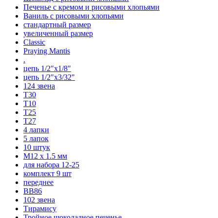
Печенье с кремом и рисовыми хлопьями
Ваниль с рисовыми хлопьями
стандартный размер
увеличенный размер
Classic
Praying Mantis
.
цепь 1/2"x1/8"
цепь 1/2"x3/32"
124 звена
T30
T10
T25
T27
4 лапки
5 лапок
10 штук
М12 x 1.5 мм
для набора 12-25
комплект 9 шт
переднее
BB86
102 звена
Тирамису
Тройное шоколадное печенье