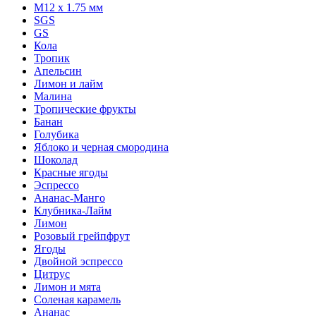
М12 x 1.75 мм
SGS
GS
Кола
Тропик
Апельсин
Лимон и лайм
Малина
Тропические фрукты
Банан
Голубика
Яблоко и черная смородина
Шоколад
Красные ягоды
Эспрессо
Ананас-Манго
Клубника-Лайм
Лимон
Розовый грейпфрут
Ягоды
Двойной эспрессо
Цитрус
Лимон и мята
Соленая карамель
Ананас