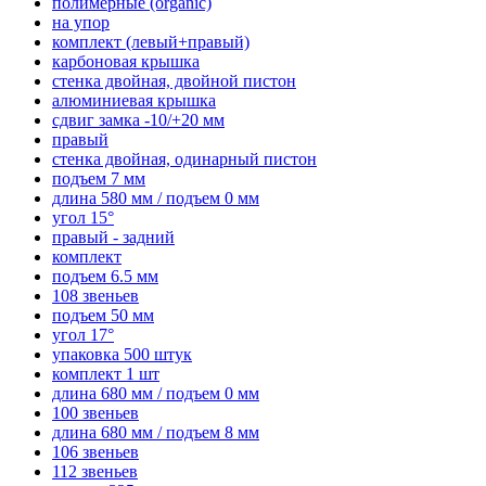
полимерные (organic)
на упор
комплект (левый+правый)
карбоновая крышка
стенка двойная, двойной пистон
алюминиевая крышка
сдвиг замка -10/+20 мм
правый
стенка двойная, одинарный пистон
подъем 7 мм
длина 580 мм / подъем 0 мм
угол 15°
правый - задний
комплект
подъем 6.5 мм
108 звеньев
подъем 50 мм
угол 17°
упаковка 500 штук
комплект 1 шт
длина 680 мм / подъем 0 мм
100 звеньев
длина 680 мм / подъем 8 мм
106 звеньев
112 звеньев