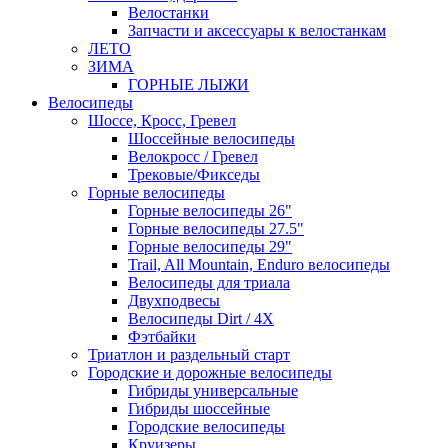
Велостанки
Запчасти и аксессуары к велостанкам
ЛЕТО
ЗИМА
ГОРНЫЕ ЛЫЖИ
Велосипеды
Шоссе, Кросс, Гревел
Шоссейные велосипеды
Велокросс / Гревел
Трековые/Фикседы
Горные велосипеды
Горные велосипеды 26"
Горные велосипеды 27.5"
Горные велосипеды 29"
Trail, All Mountain, Enduro велосипеды
Велосипеды для триала
Двухподвесы
Велосипеды Dirt / 4X
Фэтбайки
Триатлон и раздельный старт
Городские и дорожные велосипеды
Гибриды универсальные
Гибриды шоссейные
Городские велосипеды
Круизеры