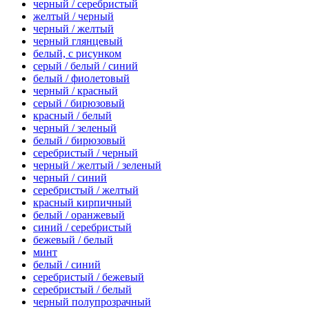
черный / серебристый
желтый / черный
черный / желтый
черный глянцевый
белый, с рисунком
серый / белый / синий
белый / фиолетовый
черный / красный
серый / бирюзовый
красный / белый
черный / зеленый
белый / бирюзовый
серебристый / черный
черный / желтый / зеленый
черный / синий
серебристый / желтый
красный кирпичный
белый / оранжевый
синий / серебристый
бежевый / белый
минт
белый / синий
серебристый / бежевый
серебристый / белый
черный полупрозрачный