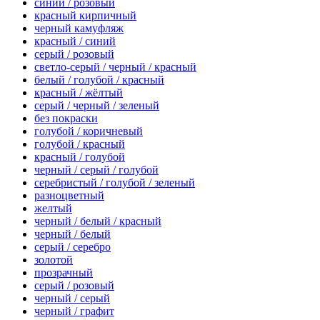
синий / розовый
красный кирпичный
черный камуфляж
красный / синий
серый / розовый
светло-серый / черный / красный
белый / голубой / красный
красный / жёлтый
серый / черный / зеленый
без покраски
голубой / коричневый
голубой / красный
красный / голубой
черный / серый / голубой
серебристый / голубой / зеленый
разноцветный
желтый
черный / белый / красный
черный / белый
серый / серебро
золотой
прозрачный
серый / розовый
черный / серый
черный / графит