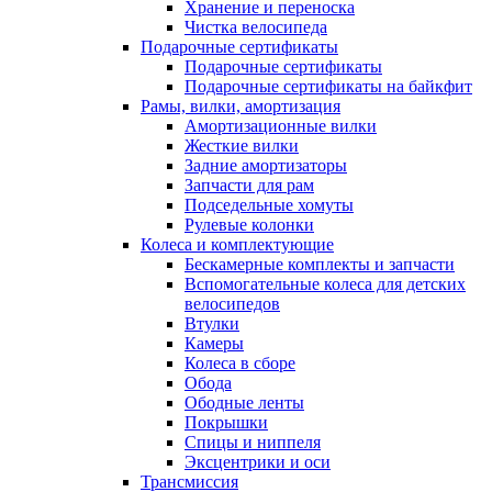
Хранение и переноска
Чистка велосипеда
Подарочные сертификаты
Подарочные сертификаты
Подарочные сертификаты на байкфит
Рамы, вилки, амортизация
Амортизационные вилки
Жесткие вилки
Задние амортизаторы
Запчасти для рам
Подседельные хомуты
Рулевые колонки
Колеса и комплектующие
Бескамерные комплекты и запчасти
Вспомогательные колеса для детских
велосипедов
Втулки
Камеры
Колеса в сборе
Обода
Ободные ленты
Покрышки
Спицы и ниппеля
Эксцентрики и оси
Трансмиссия