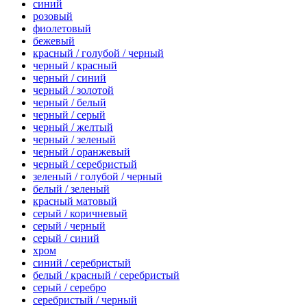
синий
розовый
фиолетовый
бежевый
красный / голубой / черный
черный / красный
черный / синий
черный / золотой
черный / белый
черный / серый
черный / желтый
черный / зеленый
черный / оранжевый
черный / серебристый
зеленый / голубой / черный
белый / зеленый
красный матовый
серый / коричневый
серый / черный
серый / синий
хром
синий / серебристый
белый / красный / серебристый
серый / серебро
серебристый / черный