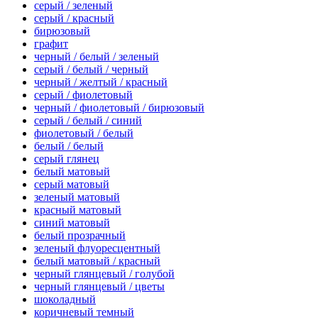
серый / зеленый
серый / красный
бирюзовый
графит
черный / белый / зеленый
серый / белый / черный
черный / желтый / красный
серый / фиолетовый
черный / фиолетовый / бирюзовый
серый / белый / синий
фиолетовый / белый
белый / белый
серый глянец
белый матовый
серый матовый
зеленый матовый
красный матовый
синий матовый
белый прозрачный
зеленый флуоресцентный
белый матовый / красный
черный глянцевый / голубой
черный глянцевый / цветы
шоколадный
коричневый темный