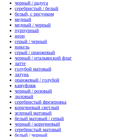
черный / радуга
серебристый / белый
белый, с рисунком
медный
медный / черный
пурпурный
неон
серый / черный
никель
серый / оранжевый
черный / итальянский флаг
латте
голубой матовый
латунь
оранжевый / голубой
камуфляж
черный / розовый
лиловый
серебристый фрезеровка
коричневый светлый
зеленый матовый
белый матовый / серый
черный / коричневый
серебристый матовый
белый / черный