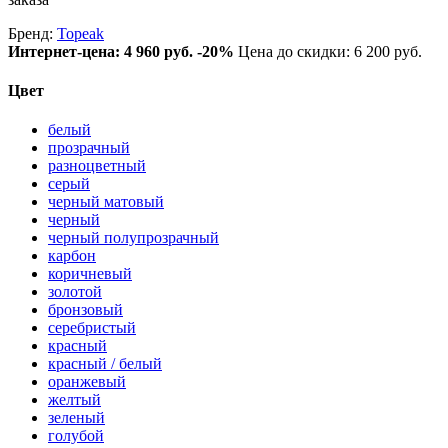
Бренд:
Topeak
Интернет-цена:
4 960 руб.
-20%
Цена до скидки: 6 200 руб.
Цвет
белый
прозрачный
разноцветный
серый
черный матовый
черный
черный полупрозрачный
карбон
коричневый
золотой
бронзовый
серебристый
красный
красный / белый
оранжевый
желтый
зеленый
голубой