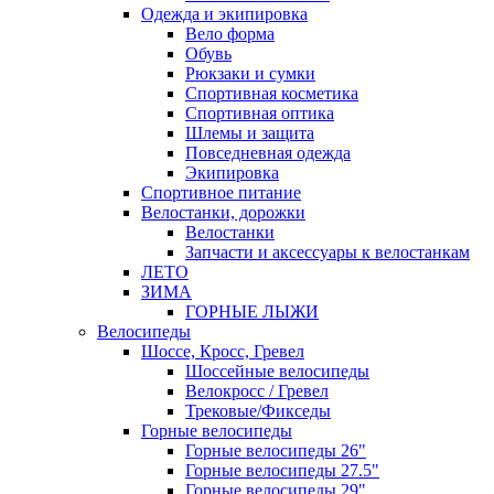
Одежда и экипировка
Вело форма
Обувь
Рюкзаки и сумки
Спортивная косметика
Спортивная оптика
Шлемы и защита
Повседневная одежда
Экипировка
Спортивное питание
Велостанки, дорожки
Велостанки
Запчасти и аксессуары к велостанкам
ЛЕТО
ЗИМА
ГОРНЫЕ ЛЫЖИ
Велосипеды
Шоссе, Кросс, Гревел
Шоссейные велосипеды
Велокросс / Гревел
Трековые/Фикседы
Горные велосипеды
Горные велосипеды 26"
Горные велосипеды 27.5"
Горные велосипеды 29"