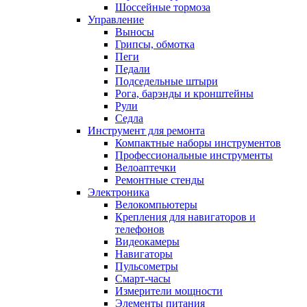
Шоссейные тормоза
Управление
Выносы
Грипсы, обмотка
Пеги
Педали
Подседельные штыри
Рога, барэнды и кронштейны
Рули
Седла
Инструмент для ремонта
Компактные наборы инструментов
Профессиональные инструменты
Велоаптечки
Ремонтные стенды
Электроника
Велокомпьютеры
Крепления для навигаторов и
телефонов
Видеокамеры
Навигаторы
Пульсометры
Смарт-часы
Измерители мощности
Элементы питания