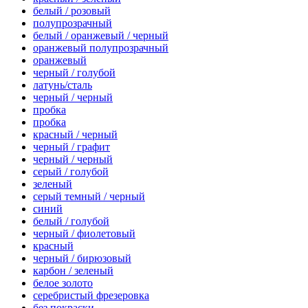
белый / розовый
полупрозрачный
белый / оранжевый / черный
оранжевый полупрозрачный
оранжевый
черный / голубой
латунь/сталь
черный / черный
пробка
пробка
красный / черный
черный / графит
черный / черный
серый / голубой
зеленый
серый темный / черный
синий
белый / голубой
черный / фиолетовый
красный
черный / бирюзовый
карбон / зеленый
белое золото
серебристый фрезеровка
без покраски