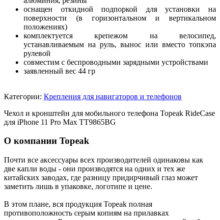
алюминия, резины
оснащен откидной подпоркой для установки на
поверхности (в горизонтальном и вертикальном
положениях)
комплектуется крепежом на велосипед,
устанавливаемым на руль, вынос или вместо топкэпа
рулевой
совместим с беспроводными зарядными устройствами
заявленный вес 44 гр
Категории:
Крепления для навигаторов и телефонов
Чехол и кронштейн для мобильного телефона Topeak RideCase
для iPhone 11 Pro Max TT9865BG
О компании Topeak
Почти все аксессуары всех производителей одинаковы как
две капли воды - они производятся на одних и тех же
китайских заводах, где разницу придирчивый глаз может
заметить лишь в упаковке, логотипе и цене.
В этом плане, вся продукция Topeak полная
противоположность серым копиям на прилавках