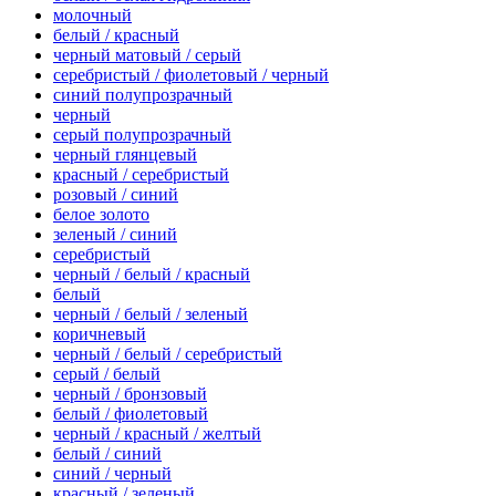
молочный
белый / красный
черный матовый / серый
серебристый / фиолетовый / черный
синий полупрозрачный
черный
серый полупрозрачный
черный глянцевый
красный / серебристый
розовый / синий
белое золото
зеленый / синий
серебристый
черный / белый / красный
белый
черный / белый / зеленый
коричневый
черный / белый / серебристый
серый / белый
черный / бронзовый
белый / фиолетовый
черный / красный / желтый
белый / синий
синий / черный
красный / зеленый