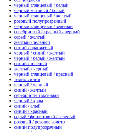
черный глянцевый / белый
черный матовый / белый
черный глянцевый / желтый
розовый полупрозрачный
черный глянцевый / зеленый
серебристый / красный / черный
серый / желтый
желтый / зеленый
синий / оранжевый
черный / синий / желтый
черный / белый / желтый
синий / зеленый
желтый / черный
черный глянцевый / красный
темно-синий
черный / черный
синий / желтый
серебристый матовый
черный / хром
синий / алый
синий / красный
серый / фиолетовый / зеленый
розовый / розовое золото
синий полупрозрачный