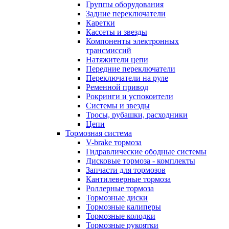
Группы оборудования
Задние переключатели
Каретки
Кассеты и звезды
Компоненты электронных
трансмиссий
Натяжители цепи
Передние переключатели
Переключатели на руле
Ременной привод
Рокринги и успокоители
Системы и звезды
Тросы, рубашки, расходники
Цепи
Тормозная система
V-brake тормоза
Гидравлические ободные системы
Дисковые тормоза - комплекты
Запчасти для тормозов
Кантилеверные тормоза
Роллерные тормоза
Тормозные диски
Тормозные калиперы
Тормозные колодки
Тормозные рукоятки