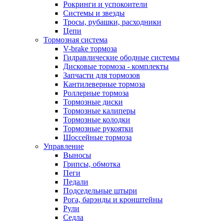
Рокринги и успокоители
Системы и звезды
Тросы, рубашки, расходники
Цепи
Тормозная система
V-brake тормоза
Гидравлические ободные системы
Дисковые тормоза - комплекты
Запчасти для тормозов
Кантилеверные тормоза
Роллерные тормоза
Тормозные диски
Тормозные калиперы
Тормозные колодки
Тормозные рукоятки
Шоссейные тормоза
Управление
Выносы
Грипсы, обмотка
Пеги
Педали
Подседельные штыри
Рога, барэнды и кронштейны
Рули
Седла