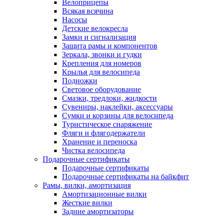
Велоприцепы
Всякая всячина
Насосы
Детские велокресла
Замки и сигнализация
Защита рамы и компонентов
Зеркала, звонки и гудки
Крепления для номеров
Крылья для велосипеда
Подножки
Световое оборудование
Смазки, тредлоки, жидкости
Сувениры, наклейки, аксессуары
Сумки и корзины для велосипеда
Туристическое снаряжение
Фляги и флягодержатели
Хранение и переноска
Чистка велосипеда
Подарочные сертификаты
Подарочные сертификаты
Подарочные сертификаты на байкфит
Рамы, вилки, амортизация
Амортизационные вилки
Жесткие вилки
Задние амортизаторы