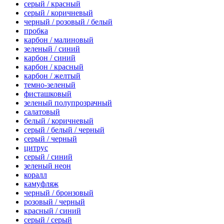
серый / красный
серый / коричневый
черный / розовый / белый
пробка
карбон / малиновый
зеленый / синий
карбон / синий
карбон / красный
карбон / желтый
темно-зеленый
фисташковый
зеленый полупрозрачный
салатовый
белый / коричневый
серый / белый / черный
серый / черный
цитрус
серый / синий
зеленый неон
коралл
камуфляж
черный / бронзовый
розовый / черный
красный / синий
серый / серый