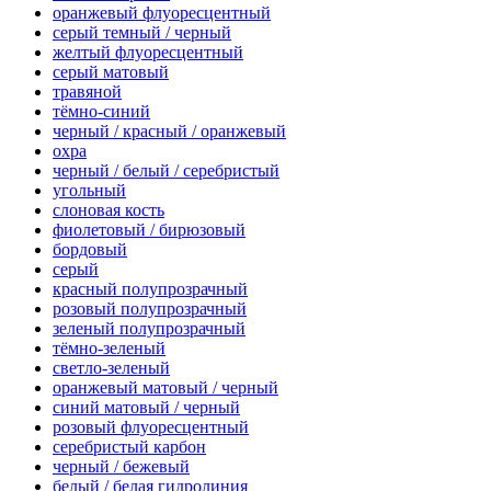
оранжевый флуоресцентный
серый темный / черный
желтый флуоресцентный
серый матовый
травяной
тёмно-синий
черный / красный / оранжевый
охра
черный / белый / серебристый
угольный
слоновая кость
фиолетовый / бирюзовый
бордовый
серый
красный полупрозрачный
розовый полупрозрачный
зеленый полупрозрачный
тёмно-зеленый
светло-зеленый
оранжевый матовый / черный
синий матовый / черный
розовый флуоресцентный
серебристый карбон
черный / бежевый
белый / белая гидролиния