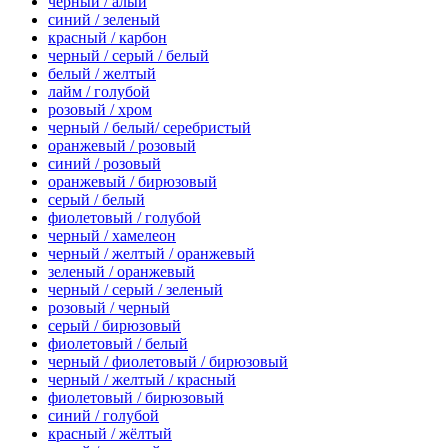
черный / алый
синий / зеленый
красный / карбон
черный / серый / белый
белый / желтый
лайм / голубой
розовый / хром
черный / белый/ серебристый
оранжевый / розовый
синий / розовый
оранжевый / бирюзовый
серый / белый
фиолетовый / голубой
черный / хамелеон
черный / желтый / оранжевый
зеленый / оранжевый
черный / серый / зеленый
розовый / черный
серый / бирюзовый
фиолетовый / белый
черный / фиолетовый / бирюзовый
черный / желтый / красный
фиолетовый / бирюзовый
синий / голубой
красный / жёлтый