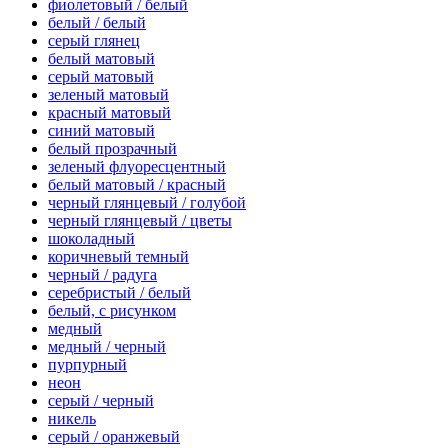
фиолетовый / белый
белый / белый
серый глянец
белый матовый
серый матовый
зеленый матовый
красный матовый
синий матовый
белый прозрачный
зеленый флуоресцентный
белый матовый / красный
черный глянцевый / голубой
черный глянцевый / цветы
шоколадный
коричневый темный
черный / радуга
серебристый / белый
белый, с рисунком
медный
медный / черный
пурпурный
неон
серый / черный
никель
серый / оранжевый