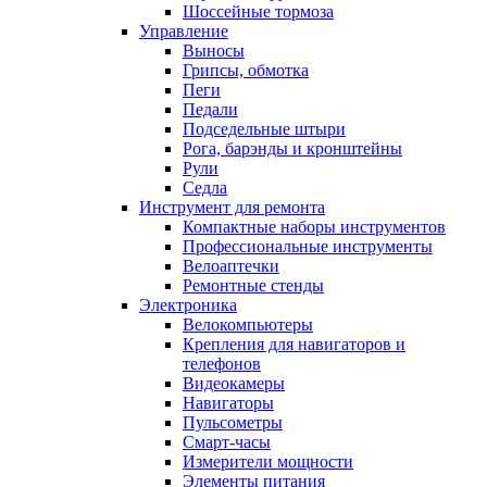
Шоссейные тормоза
Управление
Выносы
Грипсы, обмотка
Пеги
Педали
Подседельные штыри
Рога, барэнды и кронштейны
Рули
Седла
Инструмент для ремонта
Компактные наборы инструментов
Профессиональные инструменты
Велоаптечки
Ремонтные стенды
Электроника
Велокомпьютеры
Крепления для навигаторов и
телефонов
Видеокамеры
Навигаторы
Пульсометры
Смарт-часы
Измерители мощности
Элементы питания