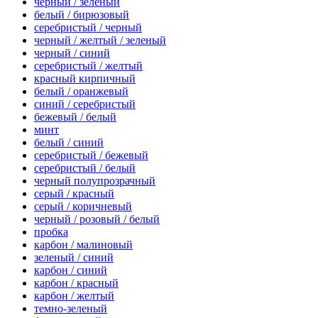
черный / зеленый
белый / бирюзовый
серебристый / черный
черный / желтый / зеленый
черный / синий
серебристый / желтый
красный кирпичный
белый / оранжевый
синий / серебристый
бежевый / белый
минт
белый / синий
серебристый / бежевый
серебристый / белый
черный полупрозрачный
серый / красный
серый / коричневый
черный / розовый / белый
пробка
карбон / малиновый
зеленый / синий
карбон / синий
карбон / красный
карбон / желтый
темно-зеленый