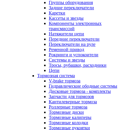
Группы оборудования
Задние переключатели
Каретки
Кассеты и звезды
Компоненты электронных
трансмиссий
Натяжители цепи
Передние переключатели
Переключатели на руле
Ременной привод
Рокринги и успокоители
Системы и звезды
Тросы, рубашки, расходники
Цепи
Тормозная система
V-brake тормоза
Гидравлические ободные системы
Дисковые тормоза - комплекты
Запчасти для тормозов
Кантилеверные тормоза
Роллерные тормоза
Тормозные диски
Тормозные калиперы
Тормозные колодки
Тормозные рукоятки