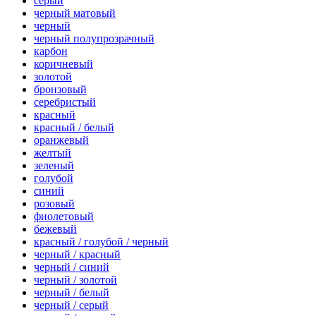
серый
черный матовый
черный
черный полупрозрачный
карбон
коричневый
золотой
бронзовый
серебристый
красный
красный / белый
оранжевый
желтый
зеленый
голубой
синий
розовый
фиолетовый
бежевый
красный / голубой / черный
черный / красный
черный / синий
черный / золотой
черный / белый
черный / серый