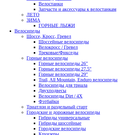
Велостанки
Запчасти и аксессуары к велостанкам
ЛЕТО
ЗИМА
ГОРНЫЕ ЛЫЖИ
Велосипеды
Шоссе, Кросс, Гревел
Шоссейные велосипеды
Велокросс / Гревел
Трековые/Фикседы
Горные велосипеды
Горные велосипеды 26"
Горные велосипеды 27.5"
Горные велосипеды 29"
Trail, All Mountain, Enduro велосипеды
Велосипеды для триала
Двухподвесы
Велосипеды Dirt / 4X
Фэтбайки
Триатлон и раздельный старт
Городские и дорожные велосипеды
Гибриды универсальные
Гибриды шоссейные
Городские велосипеды
Круизеры