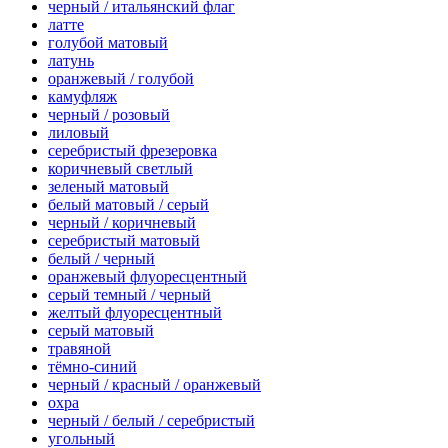
черный / итальянский флаг
латте
голубой матовый
латунь
оранжевый / голубой
камуфляж
черный / розовый
лиловый
серебристый фрезеровка
коричневый светлый
зеленый матовый
белый матовый / серый
черный / коричневый
серебристый матовый
белый / черный
оранжевый флуоресцентный
серый темный / черный
желтый флуоресцентный
серый матовый
травяной
тёмно-синий
черный / красный / оранжевый
охра
черный / белый / серебристый
угольный