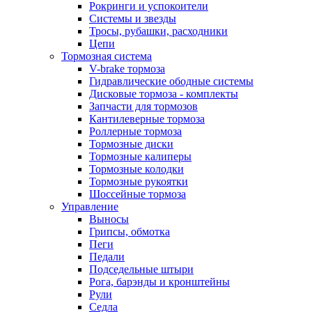
Рокринги и успокоители
Системы и звезды
Тросы, рубашки, расходники
Цепи
Тормозная система
V-brake тормоза
Гидравлические ободные системы
Дисковые тормоза - комплекты
Запчасти для тормозов
Кантилеверные тормоза
Роллерные тормоза
Тормозные диски
Тормозные калиперы
Тормозные колодки
Тормозные рукоятки
Шоссейные тормоза
Управление
Выносы
Грипсы, обмотка
Пеги
Педали
Подседельные штыри
Рога, барэнды и кронштейны
Рули
Седла