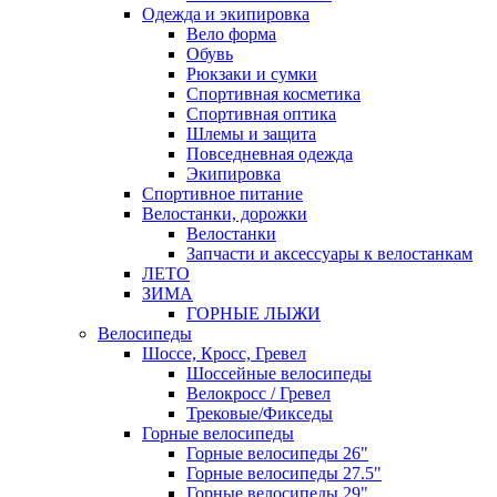
Одежда и экипировка
Вело форма
Обувь
Рюкзаки и сумки
Спортивная косметика
Спортивная оптика
Шлемы и защита
Повседневная одежда
Экипировка
Спортивное питание
Велостанки, дорожки
Велостанки
Запчасти и аксессуары к велостанкам
ЛЕТО
ЗИМА
ГОРНЫЕ ЛЫЖИ
Велосипеды
Шоссе, Кросс, Гревел
Шоссейные велосипеды
Велокросс / Гревел
Трековые/Фикседы
Горные велосипеды
Горные велосипеды 26"
Горные велосипеды 27.5"
Горные велосипеды 29"