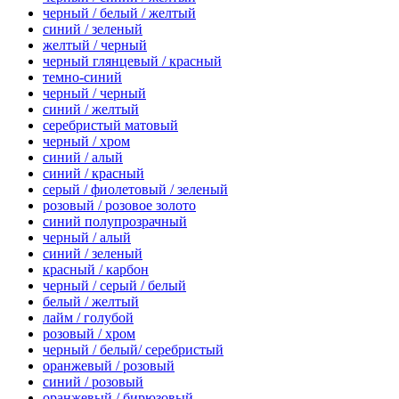
черный / белый / желтый
синий / зеленый
желтый / черный
черный глянцевый / красный
темно-синий
черный / черный
синий / желтый
серебристый матовый
черный / хром
синий / алый
синий / красный
серый / фиолетовый / зеленый
розовый / розовое золото
синий полупрозрачный
черный / алый
синий / зеленый
красный / карбон
черный / серый / белый
белый / желтый
лайм / голубой
розовый / хром
черный / белый/ серебристый
оранжевый / розовый
синий / розовый
оранжевый / бирюзовый