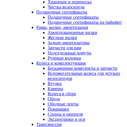
Хранение и переноска
Чистка велосипеда
Подарочные сертификаты
Подарочные сертификаты
Подарочные сертификаты на байкфит
Рамы, вилки, амортизация
Амортизационные вилки
Жесткие вилки
Задние амортизаторы
Запчасти для рам
Подседельные хомуты
Рулевые колонки
Колеса и комплектующие
Бескамерные комплекты и запчасти
Вспомогательные колеса для детских
велосипедов
Втулки
Камеры
Колеса в сборе
Обода
Ободные ленты
Покрышки
Спицы и ниппеля
Эксцентрики и оси
Трансмиссия