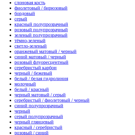
слоновая кость
фиолетовый / бирюзовый
бордовый
серый
красный полупрозрачный
розовый полупрозрачный
зеленый полупрозрачный
тёмно-зеленый
светло-зеленый
оранжевый матовый / черный
синий матовый / черный
розовый флуоресцентный
серебристый карбон
черный / бежевый
белый / белая гидролиния
молочный
белый / красный
черный матовый / серый
серебристый / фиолетовый / черный
синий полупрозрачный
черный
серый полупрозрачный
черный глянцевый
красный / серебристый
розовый / синий