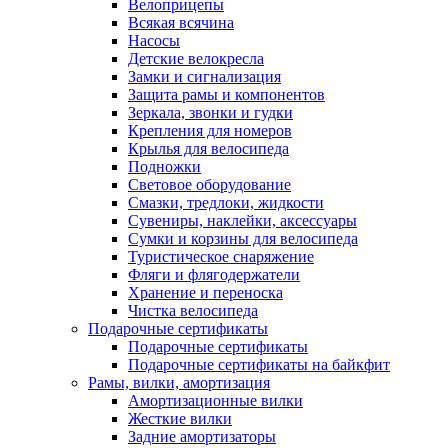
Велоприцепы
Всякая всячина
Насосы
Детские велокресла
Замки и сигнализация
Защита рамы и компонентов
Зеркала, звонки и гудки
Крепления для номеров
Крылья для велосипеда
Подножки
Световое оборудование
Смазки, тредлоки, жидкости
Сувениры, наклейки, аксессуары
Сумки и корзины для велосипеда
Туристическое снаряжение
Фляги и флягодержатели
Хранение и переноска
Чистка велосипеда
Подарочные сертификаты
Подарочные сертификаты
Подарочные сертификаты на байкфит
Рамы, вилки, амортизация
Амортизационные вилки
Жесткие вилки
Задние амортизаторы