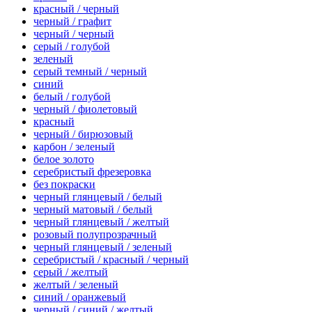
красный / черный
черный / графит
черный / черный
серый / голубой
зеленый
серый темный / черный
синий
белый / голубой
черный / фиолетовый
красный
черный / бирюзовый
карбон / зеленый
белое золото
серебристый фрезеровка
без покраски
черный глянцевый / белый
черный матовый / белый
черный глянцевый / желтый
розовый полупрозрачный
черный глянцевый / зеленый
серебристый / красный / черный
серый / желтый
желтый / зеленый
синий / оранжевый
черный / синий / желтый