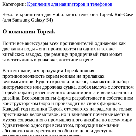
Категории:
Крепления для навигаторов и телефонов
Чехол и кронштейн для мобильного телефона Topeak RideCase
(для Samsung Galaxy S4)
О компании Topeak
Почти все аксессуары всех производителей одинаковы как
две капли воды - они производятся на одних и тех же
китайских заводах, где разницу придирчивый глаз может
заметить лишь в упаковке, логотипе и цене.
В этом плане, вся продукция Topeak полная
противоположность серым копиям на прилавках
веломагазинов. Будь то крыло или насос, компактный набор
инструментов или дорожная сумка, любая мелочь с логотипом
Topeak образец качественного инжиниринга и великолепного
дизайна. Все компоненты фирма разрабатывает в собственном
конструкторском бюро и производит на своих фабриках.
Каждый год новинки Topeak отмечаются наградами не только
престижных веловыставок, но и занимают почетные места в
музеях современного промышленного дизайна по всему миру.
Удивительно одно: при всем этом, продукция компании
абсолютно конкурентноспособна по цене и доступна