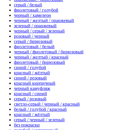
серый / белый
фиолетовый / голубой
черный / хамелеон
черный / желтый / оранжевый
зеленый / оранжевый
черный / серый / зеленый
розовый / черный
серый / бирюзовый
фиолетовый / белый
черный / фиолетовый / бирюзовый
черный / желтый / красный
фиолетовый / бирюзовый
синий / голубой
красный / жёлтый
синий / розовый
красный кирпичный
черный камуфляж
красный / синий
серый / розовый
светло-серый / черный / красный
белый / голубой / красный
красный / жёлтый
серый / черный / зеленый
без покраски