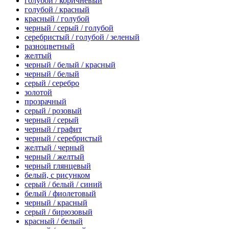
голубой / коричневый
голубой / красный
красный / голубой
черный / серый / голубой
серебристый / голубой / зеленый
разноцветный
желтый
черный / белый / красный
черный / белый
серый / серебро
золотой
прозрачный
серый / розовый
черный / серый
черный / графит
черный / серебристый
желтый / черный
черный / желтый
черный глянцевый
белый, с рисунком
серый / белый / синий
белый / фиолетовый
черный / красный
серый / бирюзовый
красный / белый