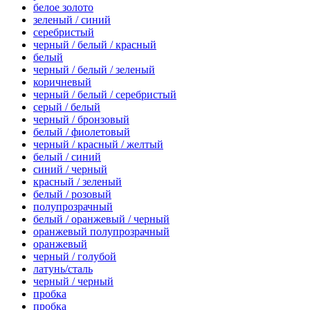
белое золото
зеленый / синий
серебристый
черный / белый / красный
белый
черный / белый / зеленый
коричневый
черный / белый / серебристый
серый / белый
черный / бронзовый
белый / фиолетовый
черный / красный / желтый
белый / синий
синий / черный
красный / зеленый
белый / розовый
полупрозрачный
белый / оранжевый / черный
оранжевый полупрозрачный
оранжевый
черный / голубой
латунь/сталь
черный / черный
пробка
пробка