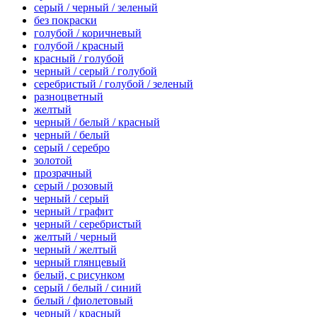
серый / черный / зеленый
без покраски
голубой / коричневый
голубой / красный
красный / голубой
черный / серый / голубой
серебристый / голубой / зеленый
разноцветный
желтый
черный / белый / красный
черный / белый
серый / серебро
золотой
прозрачный
серый / розовый
черный / серый
черный / графит
черный / серебристый
желтый / черный
черный / желтый
черный глянцевый
белый, с рисунком
серый / белый / синий
белый / фиолетовый
черный / красный