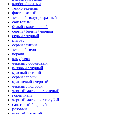
карбон / желтый
темно-зеленый
фисташковый
зеленый полупрозрачный
салатовый
белый / коричневый
серый / белый / черный
серый / черный
цитрус
серый / синий
зеленый неон
коралл
камуфляж
черный / бронзовый
розовый / черный
красный / синий
серый / серый
оранжевый / черный
черный / голубой
черный матовый / зеленый
горчичный
черный матовый / голубой
салатовый / черный
розовый
черный / золотой