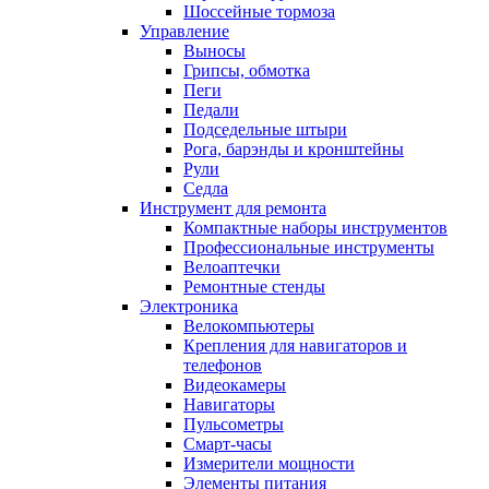
Шоссейные тормоза
Управление
Выносы
Грипсы, обмотка
Пеги
Педали
Подседельные штыри
Рога, барэнды и кронштейны
Рули
Седла
Инструмент для ремонта
Компактные наборы инструментов
Профессиональные инструменты
Велоаптечки
Ремонтные стенды
Электроника
Велокомпьютеры
Крепления для навигаторов и
телефонов
Видеокамеры
Навигаторы
Пульсометры
Смарт-часы
Измерители мощности
Элементы питания