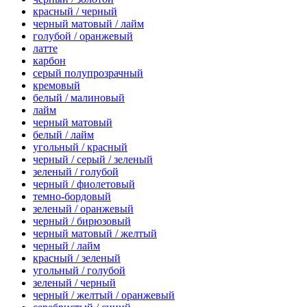
красный / черный
черный матовый / лайм
голубой / оранжевый
латте
карбон
серый полупрозрачный
кремовый
белый / малиновый
лайм
черный матовый
белый / лайм
угольный / красный
черный / серый / зеленый
зеленый / голубой
черный / фиолетовый
темно-бордовый
зеленый / оранжевый
черный / бирюзовый
черный матовый / желтый
черный / лайм
красный / зеленый
угольный / голубой
зеленый / черный
черный / желтый / оранжевый