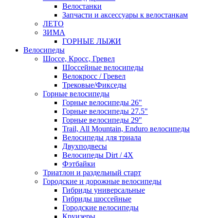
Велостанки
Запчасти и аксессуары к велостанкам
ЛЕТО
ЗИМА
ГОРНЫЕ ЛЫЖИ
Велосипеды
Шоссе, Кросс, Гревел
Шоссейные велосипеды
Велокросс / Гревел
Трековые/Фикседы
Горные велосипеды
Горные велосипеды 26"
Горные велосипеды 27.5"
Горные велосипеды 29"
Trail, All Mountain, Enduro велосипеды
Велосипеды для триала
Двухподвесы
Велосипеды Dirt / 4X
Фэтбайки
Триатлон и раздельный старт
Городские и дорожные велосипеды
Гибриды универсальные
Гибриды шоссейные
Городские велосипеды
Круизеры