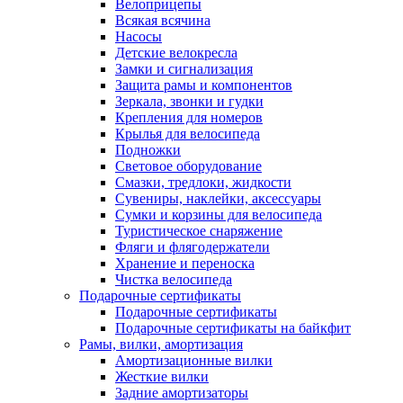
Велоприцепы
Всякая всячина
Насосы
Детские велокресла
Замки и сигнализация
Защита рамы и компонентов
Зеркала, звонки и гудки
Крепления для номеров
Крылья для велосипеда
Подножки
Световое оборудование
Смазки, тредлоки, жидкости
Сувениры, наклейки, аксессуары
Сумки и корзины для велосипеда
Туристическое снаряжение
Фляги и флягодержатели
Хранение и переноска
Чистка велосипеда
Подарочные сертификаты
Подарочные сертификаты
Подарочные сертификаты на байкфит
Рамы, вилки, амортизация
Амортизационные вилки
Жесткие вилки
Задние амортизаторы