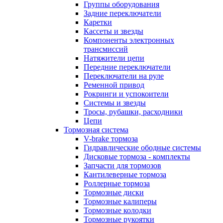
Группы оборудования
Задние переключатели
Каретки
Кассеты и звезды
Компоненты электронных
трансмиссий
Натяжители цепи
Передние переключатели
Переключатели на руле
Ременной привод
Рокринги и успокоители
Системы и звезды
Тросы, рубашки, расходники
Цепи
Тормозная система
V-brake тормоза
Гидравлические ободные системы
Дисковые тормоза - комплекты
Запчасти для тормозов
Кантилеверные тормоза
Роллерные тормоза
Тормозные диски
Тормозные калиперы
Тормозные колодки
Тормозные рукоятки