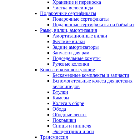
Хранение и переноска
Чистка велосипеда
Подарочные сертификаты
Подарочные сертификаты
Подарочные сертификаты на байкфит
Рамы, вилки, амортизация
Амортизационные вилки
Жесткие вилки
Задние амортизаторы
Запчасти для рам
Подседельные хомуты
Рулевые колонки
Колеса и комплектующие
Бескамерные комплекты и запчасти
Вспомогательные колеса для детских
велосипедов
Втулки
Камеры
Колеса в сборе
Обода
Ободные ленты
Покрышки
Спицы и ниппеля
Эксцентрики и оси
Трансмиссия