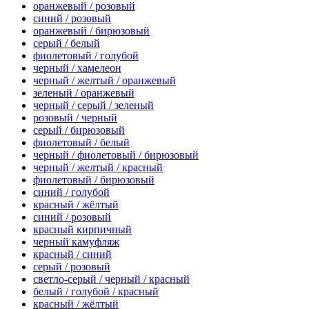
оранжевый / розовый
синий / розовый
оранжевый / бирюзовый
серый / белый
фиолетовый / голубой
черный / хамелеон
черный / желтый / оранжевый
зеленый / оранжевый
черный / серый / зеленый
розовый / черный
серый / бирюзовый
фиолетовый / белый
черный / фиолетовый / бирюзовый
черный / желтый / красный
фиолетовый / бирюзовый
синий / голубой
красный / жёлтый
синий / розовый
красный кирпичный
черный камуфляж
красный / синий
серый / розовый
светло-серый / черный / красный
белый / голубой / красный
красный / жёлтый