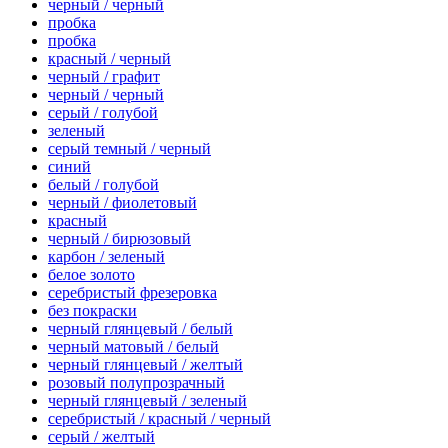
черный / черный
пробка
пробка
красный / черный
черный / графит
черный / черный
серый / голубой
зеленый
серый темный / черный
синий
белый / голубой
черный / фиолетовый
красный
черный / бирюзовый
карбон / зеленый
белое золото
серебристый фрезеровка
без покраски
черный глянцевый / белый
черный матовый / белый
черный глянцевый / желтый
розовый полупрозрачный
черный глянцевый / зеленый
серебристый / красный / черный
серый / желтый