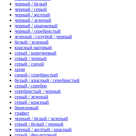
черный / белый
черный / серый
черный / желтый
черный / зеленый
черный / оранжевый
черный / серебристый
зеленый / голубой / черный
белый / зеленый
красный матовый
серый / коричневый
серый / черный
серый / синий
хром
синий / серебристый
белый / красный / серебристый
серый / серебро
серебристый / черный
серый / зеленый
серый / красный
бирюзовый
графит
черный / белый / зеленый
серый / белый / черный
черный / желтый / красный
серый / фиолетовый