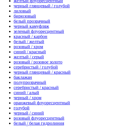
желтый флуоресцентный
черный глянцевый / голубой
лиловый
бирюзовый
белый прозрачный
черный камуфляж
зеленый флуоресцентный
красный / карбон
белый / желтый
розовый / хром
синий / красный
желтый / серый
розовый / розовое золото
серебристый / голубой
черный глянцевый / красный
баклажан
полупрозрачный
серебристый / красный
синий / алый
черный / хром
оранжевый флуоресцентный
голубой
черный / синий
розовый флуоресцентный
белый / белая гидролиния