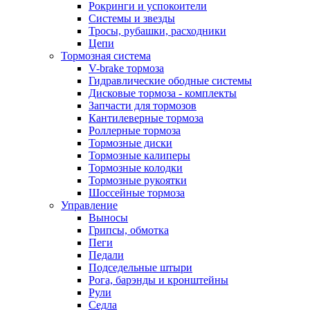
Рокринги и успокоители
Системы и звезды
Тросы, рубашки, расходники
Цепи
Тормозная система
V-brake тормоза
Гидравлические ободные системы
Дисковые тормоза - комплекты
Запчасти для тормозов
Кантилеверные тормоза
Роллерные тормоза
Тормозные диски
Тормозные калиперы
Тормозные колодки
Тормозные рукоятки
Шоссейные тормоза
Управление
Выносы
Грипсы, обмотка
Пеги
Педали
Подседельные штыри
Рога, барэнды и кронштейны
Рули
Седла