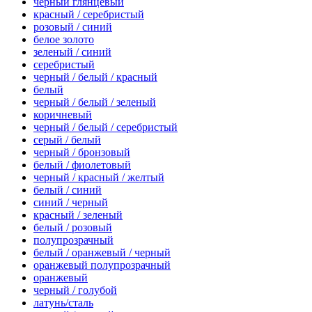
черный глянцевый
красный / серебристый
розовый / синий
белое золото
зеленый / синий
серебристый
черный / белый / красный
белый
черный / белый / зеленый
коричневый
черный / белый / серебристый
серый / белый
черный / бронзовый
белый / фиолетовый
черный / красный / желтый
белый / синий
синий / черный
красный / зеленый
белый / розовый
полупрозрачный
белый / оранжевый / черный
оранжевый полупрозрачный
оранжевый
черный / голубой
латунь/сталь