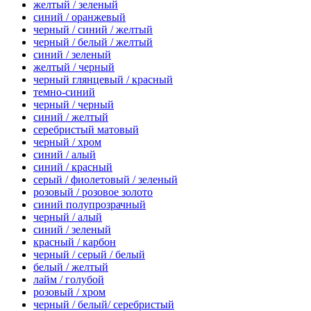
желтый / зеленый
синий / оранжевый
черный / синий / желтый
черный / белый / желтый
синий / зеленый
желтый / черный
черный глянцевый / красный
темно-синий
черный / черный
синий / желтый
серебристый матовый
черный / хром
синий / алый
синий / красный
серый / фиолетовый / зеленый
розовый / розовое золото
синий полупрозрачный
черный / алый
синий / зеленый
красный / карбон
черный / серый / белый
белый / желтый
лайм / голубой
розовый / хром
черный / белый/ серебристый