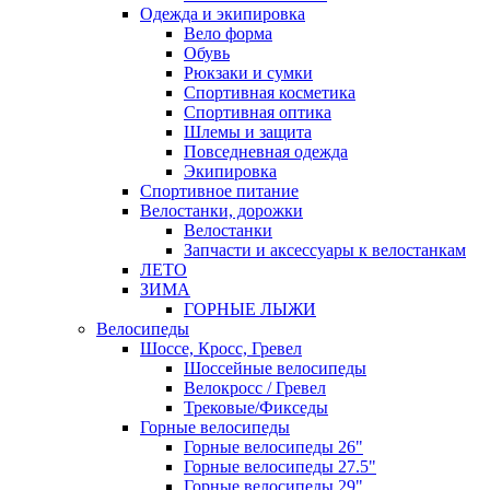
Одежда и экипировка
Вело форма
Обувь
Рюкзаки и сумки
Спортивная косметика
Спортивная оптика
Шлемы и защита
Повседневная одежда
Экипировка
Спортивное питание
Велостанки, дорожки
Велостанки
Запчасти и аксессуары к велостанкам
ЛЕТО
ЗИМА
ГОРНЫЕ ЛЫЖИ
Велосипеды
Шоссе, Кросс, Гревел
Шоссейные велосипеды
Велокросс / Гревел
Трековые/Фикседы
Горные велосипеды
Горные велосипеды 26"
Горные велосипеды 27.5"
Горные велосипеды 29"