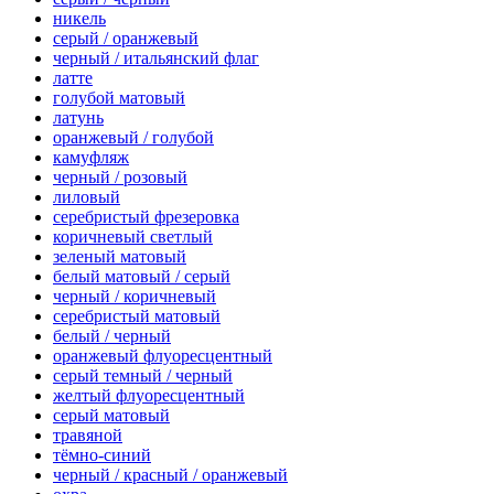
никель
серый / оранжевый
черный / итальянский флаг
латте
голубой матовый
латунь
оранжевый / голубой
камуфляж
черный / розовый
лиловый
серебристый фрезеровка
коричневый светлый
зеленый матовый
белый матовый / серый
черный / коричневый
серебристый матовый
белый / черный
оранжевый флуоресцентный
серый темный / черный
желтый флуоресцентный
серый матовый
травяной
тёмно-синий
черный / красный / оранжевый