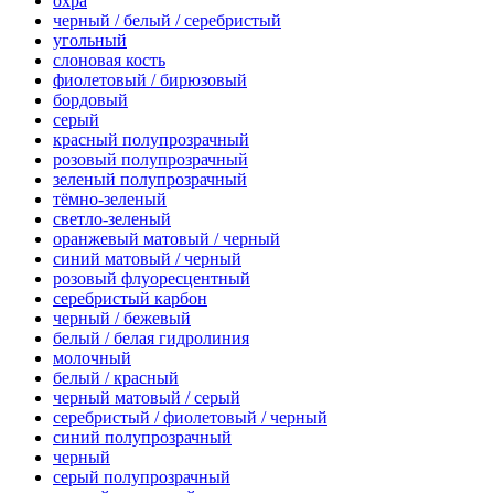
охра
черный / белый / серебристый
угольный
слоновая кость
фиолетовый / бирюзовый
бордовый
серый
красный полупрозрачный
розовый полупрозрачный
зеленый полупрозрачный
тёмно-зеленый
светло-зеленый
оранжевый матовый / черный
синий матовый / черный
розовый флуоресцентный
серебристый карбон
черный / бежевый
белый / белая гидролиния
молочный
белый / красный
черный матовый / серый
серебристый / фиолетовый / черный
синий полупрозрачный
черный
серый полупрозрачный