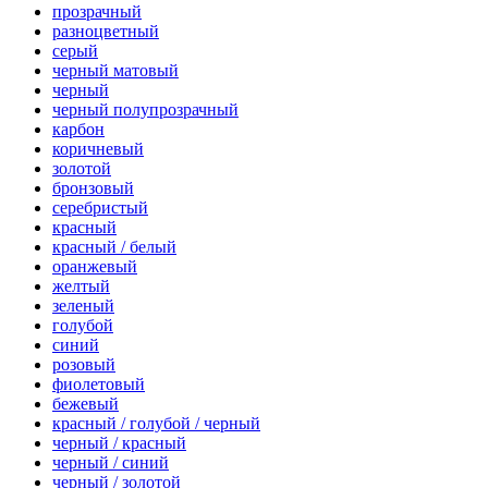
прозрачный
разноцветный
серый
черный матовый
черный
черный полупрозрачный
карбон
коричневый
золотой
бронзовый
серебристый
красный
красный / белый
оранжевый
желтый
зеленый
голубой
синий
розовый
фиолетовый
бежевый
красный / голубой / черный
черный / красный
черный / синий
черный / золотой