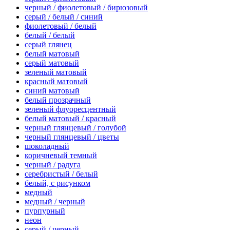
черный / фиолетовый / бирюзовый
серый / белый / синий
фиолетовый / белый
белый / белый
серый глянец
белый матовый
серый матовый
зеленый матовый
красный матовый
синий матовый
белый прозрачный
зеленый флуоресцентный
белый матовый / красный
черный глянцевый / голубой
черный глянцевый / цветы
шоколадный
коричневый темный
черный / радуга
серебристый / белый
белый, с рисунком
медный
медный / черный
пурпурный
неон
серый / черный