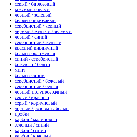
серый / бирюзовый
красный / белый
черный / зеленый
белый / бирюзовый
серебристый / черный
черный / желтый / зеленый
черный / синий
серебристый / желтый
красный кирпичный
белый / оранжевый
синий / серебристый
бежевый / белый
минт
белый / синий
серебристый / бежевый
серебристый / белый
черный полупрозрачный
серый / красный
серый / коричневый
черный / розовый / белый
пробка
карбон / малиновый
зеленый / синий
карбон / синий
карбон / красный