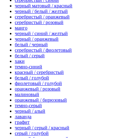
серебристый / синий
черный матовый / красный
черный / белый / желтый
серебристый / оранжевый
серебристый / розовый
манго
черный / синий / желтый
черный / оранжевый
белый / черный
серебристый / фиолетовый
белый / серый
хаки
темно-синий
красный / серебристый
белый / голубой
фиолетовый / голубой
оранжевый / розовый
малиновый
оранжевый / бирюзовый
темно-серый
черный / алый
лаванда
графит
черный / серый / красный
серый / голубой