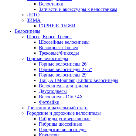
Велостанки
Запчасти и аксессуары к велостанкам
ЛЕТО
ЗИМА
ГОРНЫЕ ЛЫЖИ
Велосипеды
Шоссе, Кросс, Гревел
Шоссейные велосипеды
Велокросс / Гревел
Трековые/Фикседы
Горные велосипеды
Горные велосипеды 26"
Горные велосипеды 27.5"
Горные велосипеды 29"
Trail, All Mountain, Enduro велосипеды
Велосипеды для триала
Двухподвесы
Велосипеды Dirt / 4X
Фэтбайки
Триатлон и раздельный старт
Городские и дорожные велосипеды
Гибриды универсальные
Гибриды шоссейные
Городские велосипеды
Круизеры