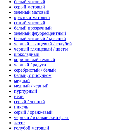
белый матовый
серый матовый
зеленый матовый
красный матовый
синий матовый
белый прозрачный
зеленый флуоресцентный
белый матовый / красный
черный глянцевый / голубой
черный глянцевый / цветы
шоколадный
коричневый темный
черный / радуга
серебристый / белый
белый, с рисунком
медный
медный / черный
пурпурный
неон
серый / черный
никель
серый / оранжевый
черный / итальянский флаг
латте
голубой матовый