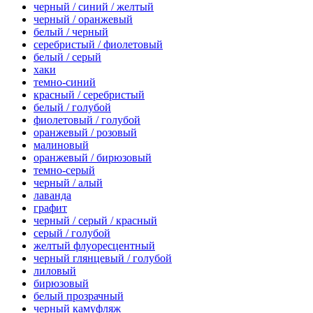
черный / синий / желтый
черный / оранжевый
белый / черный
серебристый / фиолетовый
белый / серый
хаки
темно-синий
красный / серебристый
белый / голубой
фиолетовый / голубой
оранжевый / розовый
малиновый
оранжевый / бирюзовый
темно-серый
черный / алый
лаванда
графит
черный / серый / красный
серый / голубой
желтый флуоресцентный
черный глянцевый / голубой
лиловый
бирюзовый
белый прозрачный
черный камуфляж