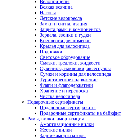
Велоприцепы
Всякая всячина
Насосы
Детские велокресла
Замки и сигнализация
Защита рамы и компонентов
Зеркала, звонки и гудки
Крепления для номеров
Крылья для велосипеда
Подножки
Световое оборудование
Смазки, тредлоки, жидкости
Сувениры, наклейки, аксессуары
Сумки и корзины для велосипеда
Туристическое снаряжение
Фляги и флягодержатели
Хранение и переноска
Чистка велосипеда
Подарочные сертификаты
Подарочные сертификаты
Подарочные сертификаты на байкфит
Рамы, вилки, амортизация
Амортизационные вилки
Жесткие вилки
Задние амортизаторы