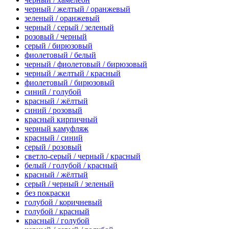
черный / желтый / оранжевый
зеленый / оранжевый
черный / серый / зеленый
розовый / черный
серый / бирюзовый
фиолетовый / белый
черный / фиолетовый / бирюзовый
черный / желтый / красный
фиолетовый / бирюзовый
синий / голубой
красный / жёлтый
синий / розовый
красный кирпичный
черный камуфляж
красный / синий
серый / розовый
светло-серый / черный / красный
белый / голубой / красный
красный / жёлтый
серый / черный / зеленый
без покраски
голубой / коричневый
голубой / красный
красный / голубой