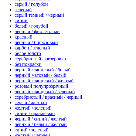
серый / голубой
зеленый
серый темный / черный
синий
белый / голубой
черный / фиолетовый
красный
черный / бирюзовый
карбон / зеленый
белое золото
серебристый фрезеровка
без покраски
черный глянцевый / белый
черный матовый / белый
черный глянцевый / желтый
розовый полупрозрачный
черный глянцевый / зеленый
серебристый / красный / черный
серый / желтый
желтый / зеленый
синий / оранжевый
черный / синий / желтый
черный / белый / желтый
синий / зеленый
желтый / черный