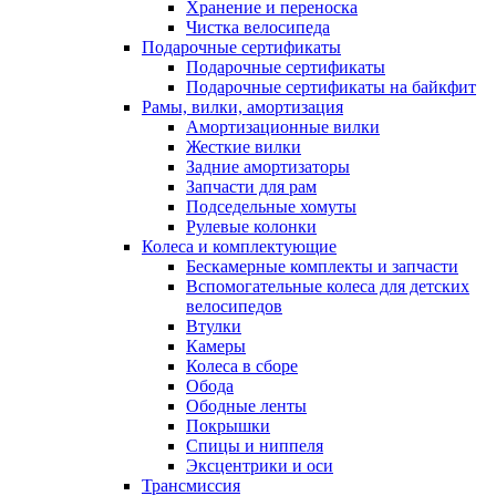
Хранение и переноска
Чистка велосипеда
Подарочные сертификаты
Подарочные сертификаты
Подарочные сертификаты на байкфит
Рамы, вилки, амортизация
Амортизационные вилки
Жесткие вилки
Задние амортизаторы
Запчасти для рам
Подседельные хомуты
Рулевые колонки
Колеса и комплектующие
Бескамерные комплекты и запчасти
Вспомогательные колеса для детских
велосипедов
Втулки
Камеры
Колеса в сборе
Обода
Ободные ленты
Покрышки
Спицы и ниппеля
Эксцентрики и оси
Трансмиссия