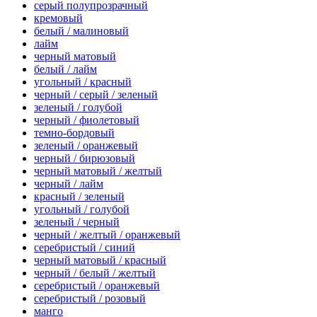
серый полупрозрачный
кремовый
белый / малиновый
лайм
черный матовый
белый / лайм
угольный / красный
черный / серый / зеленый
зеленый / голубой
черный / фиолетовый
темно-бордовый
зеленый / оранжевый
черный / бирюзовый
черный матовый / желтый
черный / лайм
красный / зеленый
угольный / голубой
зеленый / черный
черный / желтый / оранжевый
серебристый / синий
черный матовый / красный
черный / белый / желтый
серебристый / оранжевый
серебристый / розовый
манго