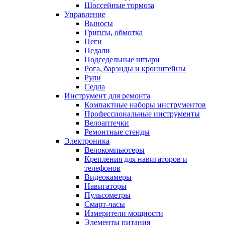
Шоссейные тормоза
Управление
Выносы
Грипсы, обмотка
Пеги
Педали
Подседельные штыри
Рога, барэнды и кронштейны
Рули
Седла
Инструмент для ремонта
Компактные наборы инструментов
Профессиональные инструменты
Велоаптечки
Ремонтные стенды
Электроника
Велокомпьютеры
Крепления для навигаторов и
телефонов
Видеокамеры
Навигаторы
Пульсометры
Смарт-часы
Измерители мощности
Элементы питания