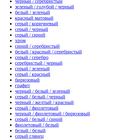
черный / серебристый
зеленый / голубой / черный
белый / зеленый
красный матовый
серый / коричневый
серый / черный
серый / синий
хром
синий / серебристый
белый / красный / серебристый
серый / серебро
серебристый / черный
серый / зеленый
серый / красный
бирюзовый
графит
черный / белый / зеленый
серый / белый / черный
черный / желтый / красный
серый / фиолетовый
черный / фиолетовый / бирюзовый
серый / белый / синий
фиолетовый / белый
белый / белый
серый глянец