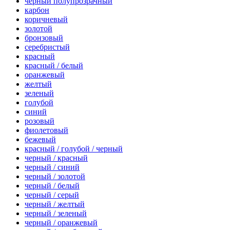
черный полупрозрачный
карбон
коричневый
золотой
бронзовый
серебристый
красный
красный / белый
оранжевый
желтый
зеленый
голубой
синий
розовый
фиолетовый
бежевый
красный / голубой / черный
черный / красный
черный / синий
черный / золотой
черный / белый
черный / серый
черный / желтый
черный / зеленый
черный / оранжевый