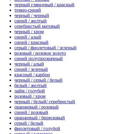
черный глянцевый / красный
темно-синий
черный / черный
синий / желтый
серебристый матовый
черный / хром
синий / алый
синий / красный
серый / фиолетовый / зеленый
розовый / розовое золото
синий полупрозрачный
черный / алый
синий / зеленый
красный / карбон
черный / серый / белый
белый / желтый
лайм / голубой
розовый / хром
черный / белый/ серебристый
оранжевый / розовый
синий / розовый
оранжевый / бирюзовый
серый / белый
фиолетовый / голубой
черный / хамелеон