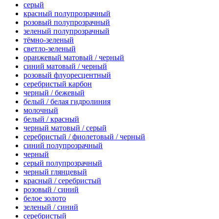
серый
красный полупрозрачный
розовый полупрозрачный
зеленый полупрозрачный
тёмно-зеленый
светло-зеленый
оранжевый матовый / черный
синий матовый / черный
розовый флуоресцентный
серебристый карбон
черный / бежевый
белый / белая гидролиния
молочный
белый / красный
черный матовый / серый
серебристый / фиолетовый / черный
синий полупрозрачный
черный
серый полупрозрачный
черный глянцевый
красный / серебристый
розовый / синий
белое золото
зеленый / синий
серебристый