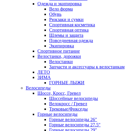
Одежда и экипировка
Вело форма
Обувь
Рюкзаки и сумки
Спортивная косметика
Спортивная оптика
Шлемы и защита
Повседневная одежда
Экипировка
Спортивное питание
Велостанки, дорожки
Велостанки
Запчасти и аксессуары к велостанкам
ЛЕТО
ЗИМА
ГОРНЫЕ ЛЫЖИ
Велосипеды
Шоссе, Кросс, Гревел
Шоссейные велосипеды
Велокросс / Гревел
Трековые/Фикседы
Горные велосипеды
Горные велосипеды 26"
Горные велосипеды 27.5"
Горные велосипеды 29"