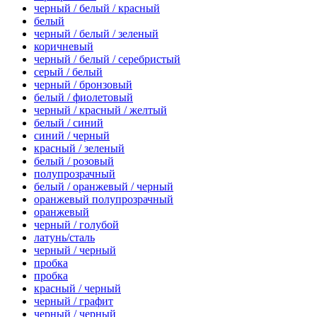
черный / белый / красный
белый
черный / белый / зеленый
коричневый
черный / белый / серебристый
серый / белый
черный / бронзовый
белый / фиолетовый
черный / красный / желтый
белый / синий
синий / черный
красный / зеленый
белый / розовый
полупрозрачный
белый / оранжевый / черный
оранжевый полупрозрачный
оранжевый
черный / голубой
латунь/сталь
черный / черный
пробка
пробка
красный / черный
черный / графит
черный / черный