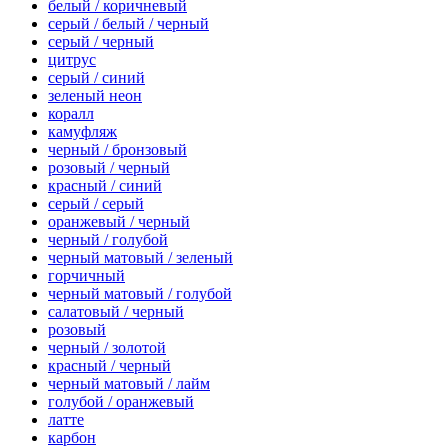
белый / коричневый
серый / белый / черный
серый / черный
цитрус
серый / синий
зеленый неон
коралл
камуфляж
черный / бронзовый
розовый / черный
красный / синий
серый / серый
оранжевый / черный
черный / голубой
черный матовый / зеленый
горчичный
черный матовый / голубой
салатовый / черный
розовый
черный / золотой
красный / черный
черный матовый / лайм
голубой / оранжевый
латте
карбон