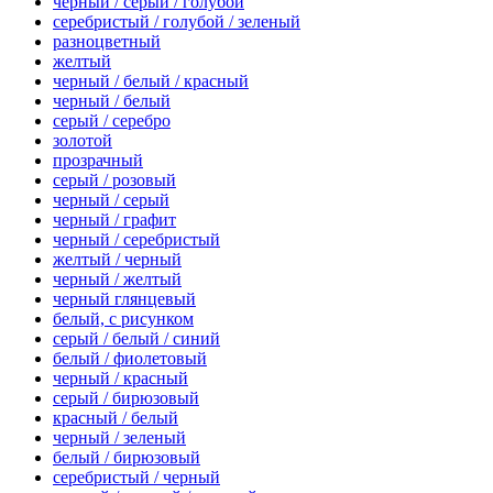
черный / серый / голубой
серебристый / голубой / зеленый
разноцветный
желтый
черный / белый / красный
черный / белый
серый / серебро
золотой
прозрачный
серый / розовый
черный / серый
черный / графит
черный / серебристый
желтый / черный
черный / желтый
черный глянцевый
белый, с рисунком
серый / белый / синий
белый / фиолетовый
черный / красный
серый / бирюзовый
красный / белый
черный / зеленый
белый / бирюзовый
серебристый / черный