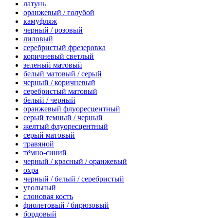
латунь
оранжевый / голубой
камуфляж
черный / розовый
лиловый
серебристый фрезеровка
коричневый светлый
зеленый матовый
белый матовый / серый
черный / коричневый
серебристый матовый
белый / черный
оранжевый флуоресцентный
серый темный / черный
желтый флуоресцентный
серый матовый
травяной
тёмно-синий
черный / красный / оранжевый
охра
черный / белый / серебристый
угольный
слоновая кость
фиолетовый / бирюзовый
бордовый