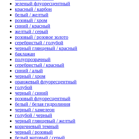
зеленый флуоресцентный
красный / карбон
белый / желтый
розовый / хром
синий / красный
желтый / серый
розовый / розовое золото
серебристый / голубой
черный глянцевый / красный
баклажан
полупрозрачный
серебристый / красный
синий / алый
черный / хром
оранжевый флуоресцентный
голубой
черный / синий
розовый флуоресцентный
белый / белая гидролиния
черный / хамелеон
голубой / черный
черный глянцевый / желтый
коричневый темный
черный / розовый
белый матовый / серый