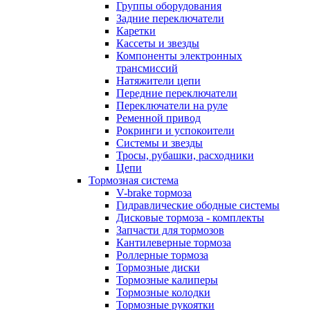
Группы оборудования
Задние переключатели
Каретки
Кассеты и звезды
Компоненты электронных
трансмиссий
Натяжители цепи
Передние переключатели
Переключатели на руле
Ременной привод
Рокринги и успокоители
Системы и звезды
Тросы, рубашки, расходники
Цепи
Тормозная система
V-brake тормоза
Гидравлические ободные системы
Дисковые тормоза - комплекты
Запчасти для тормозов
Кантилеверные тормоза
Роллерные тормоза
Тормозные диски
Тормозные калиперы
Тормозные колодки
Тормозные рукоятки