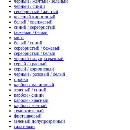
черный / желтый / зеленый
черный / синий
серебристый / желтый
красный кирпичный
белый / оранжевый
синий / серебристый
бежевый / белый
минт
белый / синий
серебристый / бежевый
серебристый / белый
черный полупрозрачный
серый / красный
серый / коричневый
черный / розовый / белый
пробка
карбон / малиновый
зеленый / синий
карбон / синий
карбон / красный
карбон / желтый
темно-зеленый
фисташковый
зеленый полупрозрачный
салатовый