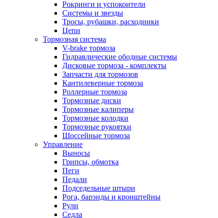
Рокринги и успокоители
Системы и звезды
Тросы, рубашки, расходники
Цепи
Тормозная система
V-brake тормоза
Гидравлические ободные системы
Дисковые тормоза - комплекты
Запчасти для тормозов
Кантилеверные тормоза
Роллерные тормоза
Тормозные диски
Тормозные калиперы
Тормозные колодки
Тормозные рукоятки
Шоссейные тормоза
Управление
Выносы
Грипсы, обмотка
Пеги
Педали
Подседельные штыри
Рога, барэнды и кронштейны
Рули
Седла