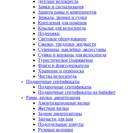
Детские велокресла
Замки и сигнализация
Защита рамы и компонентов
Зеркала, звонки и гудки
Крепления для номеров
Крылья для велосипеда
Подножки
Световое оборудование
Смазки, тредлоки, жидкости
Сувениры, наклейки, аксессуары
Сумки и корзины для велосипеда
Туристическое снаряжение
Фляги и флягодержатели
Хранение и переноска
Чистка велосипеда
Подарочные сертификаты
Подарочные сертификаты
Подарочные сертификаты на байкфит
Рамы, вилки, амортизация
Амортизационные вилки
Жесткие вилки
Задние амортизаторы
Запчасти для рам
Подседельные хомуты
Рулевые колонки