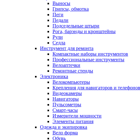
Выносы
Грипсы, обмотка
Пеги
Педали
Подседельные штыри
Рога, барэнды и кронштейны
Рули
Седла
Инструмент для ремонта
Компактные наборы инструментов
Профессиональные инструменты
Велоаптечки
Ремонтные стенды
Электроника
Велокомпьютеры
Крепления для навигаторов и телефоно
Видеокамеры
Навигаторы
Пульсометры
Смарт-часы
Измерители мощности
Элементы питания
Одежда и экипировка
Вело форма
Обувь