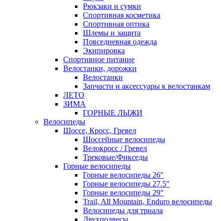
Рюкзаки и сумки
Спортивная косметика
Спортивная оптика
Шлемы и защита
Повседневная одежда
Экипировка
Спортивное питание
Велостанки, дорожки
Велостанки
Запчасти и аксессуары к велостанкам
ЛЕТО
ЗИМА
ГОРНЫЕ ЛЫЖИ
Велосипеды
Шоссе, Кросс, Гревел
Шоссейные велосипеды
Велокросс / Гревел
Трековые/Фикседы
Горные велосипеды
Горные велосипеды 26"
Горные велосипеды 27.5"
Горные велосипеды 29"
Trail, All Mountain, Enduro велосипеды
Велосипеды для триала
Двухподвесы