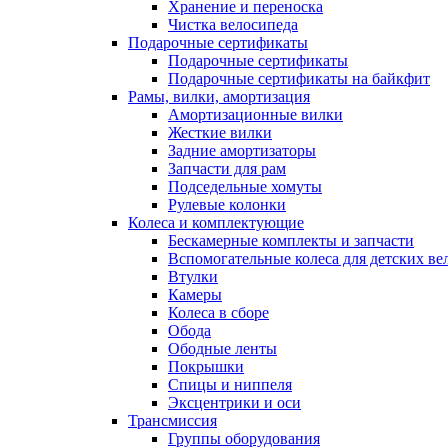
Хранение и переноска
Чистка велосипеда
Подарочные сертификаты
Подарочные сертификаты
Подарочные сертификаты на байкфит
Рамы, вилки, амортизация
Амортизационные вилки
Жесткие вилки
Задние амортизаторы
Запчасти для рам
Подседельные хомуты
Рулевые колонки
Колеса и комплектующие
Бескамерные комплекты и запчасти
Вспомогательные колеса для детских ве
Втулки
Камеры
Колеса в сборе
Обода
Ободные ленты
Покрышки
Спицы и ниппеля
Эксцентрики и оси
Трансмиссия
Группы оборудования