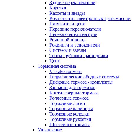
Задние переключатели
Каретки
Кассеты и звезды
Компоненты электронных трансмиссий
Натяжители цепи
Передние переключатели
Переключатели на руле
Ременной привод
Рокринги и успокоители
Системы и звезды
Тросы, рубашки, расходники
Цепи
Тормозная система
V-brake тормоза
Гидравлические ободные системы
Дисковые тормоза - комплекты
Запчасти для тормозов
Кантилеверные тормоза
Роллерные тормоза
Тормозные диски
Тормозные калиперы
Тормозные колодки
Тормозные рукоятки
Шоссейные тормоза
Управление