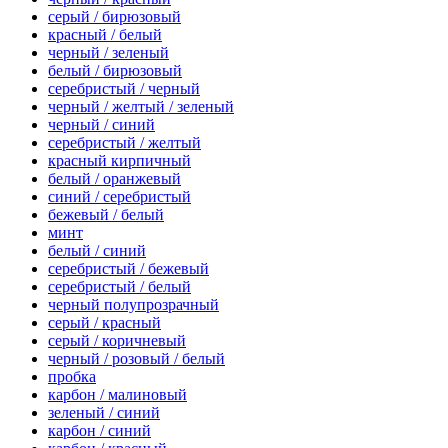
серый / бирюзовый
красный / белый
черный / зеленый
белый / бирюзовый
серебристый / черный
черный / желтый / зеленый
черный / синий
серебристый / желтый
красный кирпичный
белый / оранжевый
синий / серебристый
бежевый / белый
минт
белый / синий
серебристый / бежевый
серебристый / белый
черный полупрозрачный
серый / красный
серый / коричневый
черный / розовый / белый
пробка
карбон / малиновый
зеленый / синий
карбон / синий