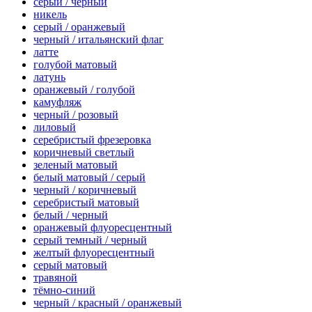
серый / черный
никель
серый / оранжевый
черный / итальянский флаг
латте
голубой матовый
латунь
оранжевый / голубой
камуфляж
черный / розовый
лиловый
серебристый фрезеровка
коричневый светлый
зеленый матовый
белый матовый / серый
черный / коричневый
серебристый матовый
белый / черный
оранжевый флуоресцентный
серый темный / черный
желтый флуоресцентный
серый матовый
травяной
тёмно-синий
черный / красный / оранжевый