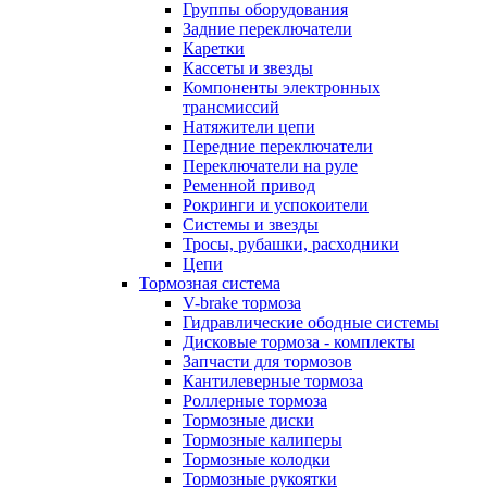
Группы оборудования
Задние переключатели
Каретки
Кассеты и звезды
Компоненты электронных
трансмиссий
Натяжители цепи
Передние переключатели
Переключатели на руле
Ременной привод
Рокринги и успокоители
Системы и звезды
Тросы, рубашки, расходники
Цепи
Тормозная система
V-brake тормоза
Гидравлические ободные системы
Дисковые тормоза - комплекты
Запчасти для тормозов
Кантилеверные тормоза
Роллерные тормоза
Тормозные диски
Тормозные калиперы
Тормозные колодки
Тормозные рукоятки