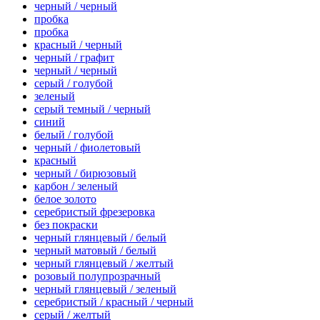
черный / черный
пробка
пробка
красный / черный
черный / графит
черный / черный
серый / голубой
зеленый
серый темный / черный
синий
белый / голубой
черный / фиолетовый
красный
черный / бирюзовый
карбон / зеленый
белое золото
серебристый фрезеровка
без покраски
черный глянцевый / белый
черный матовый / белый
черный глянцевый / желтый
розовый полупрозрачный
черный глянцевый / зеленый
серебристый / красный / черный
серый / желтый