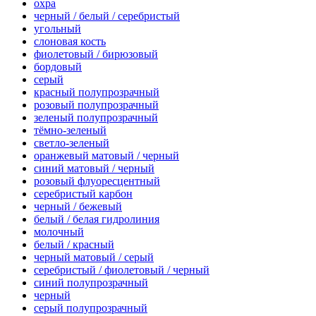
охра
черный / белый / серебристый
угольный
слоновая кость
фиолетовый / бирюзовый
бордовый
серый
красный полупрозрачный
розовый полупрозрачный
зеленый полупрозрачный
тёмно-зеленый
светло-зеленый
оранжевый матовый / черный
синий матовый / черный
розовый флуоресцентный
серебристый карбон
черный / бежевый
белый / белая гидролиния
молочный
белый / красный
черный матовый / серый
серебристый / фиолетовый / черный
синий полупрозрачный
черный
серый полупрозрачный