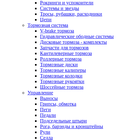
Рокринги и успокоители
Системы и звезды
Тросы, рубашки, расходники
Цепи
Тормозная система
V-brake тормоза
Гидравлические ободные системы
Дисковые тормоза - комплекты
Запчасти для тормозов
Кантилеверные тормоза
Роллерные тормоза
Тормозные диски
Тормозные калиперы
Тормозные колодки
Тормозные рукоятки
Шоссейные тормоза
Управление
Выносы
Грипсы, обмотка
Пеги
Педали
Подседельные штыри
Рога, барэнды и кронштейны
Рули
Седла