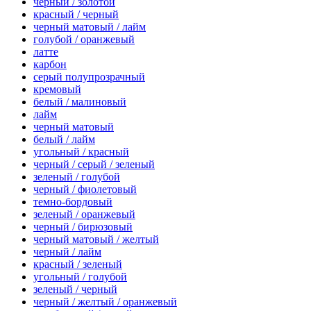
черный / золотой
красный / черный
черный матовый / лайм
голубой / оранжевый
латте
карбон
серый полупрозрачный
кремовый
белый / малиновый
лайм
черный матовый
белый / лайм
угольный / красный
черный / серый / зеленый
зеленый / голубой
черный / фиолетовый
темно-бордовый
зеленый / оранжевый
черный / бирюзовый
черный матовый / желтый
черный / лайм
красный / зеленый
угольный / голубой
зеленый / черный
черный / желтый / оранжевый