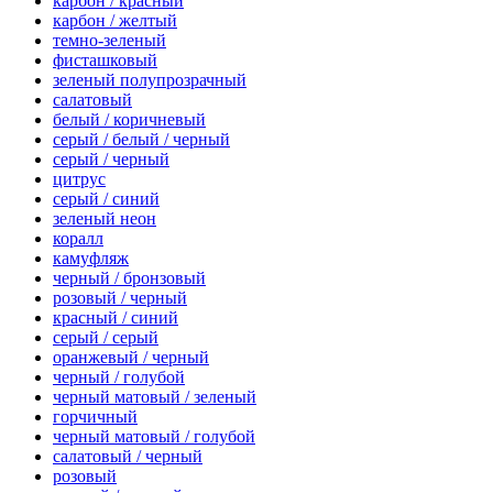
карбон / красный
карбон / желтый
темно-зеленый
фисташковый
зеленый полупрозрачный
салатовый
белый / коричневый
серый / белый / черный
серый / черный
цитрус
серый / синий
зеленый неон
коралл
камуфляж
черный / бронзовый
розовый / черный
красный / синий
серый / серый
оранжевый / черный
черный / голубой
черный матовый / зеленый
горчичный
черный матовый / голубой
салатовый / черный
розовый