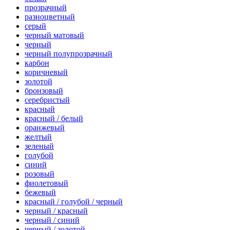
прозрачный
разноцветный
серый
черный матовый
черный
черный полупрозрачный
карбон
коричневый
золотой
бронзовый
серебристый
красный
красный / белый
оранжевый
желтый
зеленый
голубой
синий
розовый
фиолетовый
бежевый
красный / голубой / черный
черный / красный
черный / синий
черный / золотой