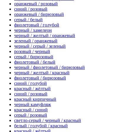
оранжевый / розовый
синий / розовый
оранжевый / бирюзовый
серый / белый
фиолетовый / голубой
черный / хамелеон
черный / желтый / оранжевый
зеленый / оранжевый
черный / серый / зеленый
розовый / черный
серый / бирюзовый
фиолетовый / белый
черный / фиолетовый / бирюзовый
черный / желтый / красный
фиолетовый / бирюзовый
синий / голубой
красный / жёлтый
синий / розовый
красный кирпичный
черный камуфляж
красный / синий
серый / розовый
светло-серый / черный / красный
белый / голубой / красный
красный / жёлтый