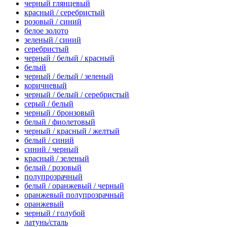
черный глянцевый
красный / серебристый
розовый / синий
белое золото
зеленый / синий
серебристый
черный / белый / красный
белый
черный / белый / зеленый
коричневый
черный / белый / серебристый
серый / белый
черный / бронзовый
белый / фиолетовый
черный / красный / желтый
белый / синий
синий / черный
красный / зеленый
белый / розовый
полупрозрачный
белый / оранжевый / черный
оранжевый полупрозрачный
оранжевый
черный / голубой
латунь/сталь