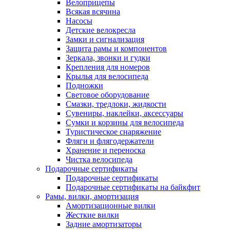
Велоприцепы
Всякая всячина
Насосы
Детские велокресла
Замки и сигнализация
Защита рамы и компонентов
Зеркала, звонки и гудки
Крепления для номеров
Крылья для велосипеда
Подножки
Световое оборудование
Смазки, тредлоки, жидкости
Сувениры, наклейки, аксессуары
Сумки и корзины для велосипеда
Туристическое снаряжение
Фляги и флягодержатели
Хранение и переноска
Чистка велосипеда
Подарочные сертификаты
Подарочные сертификаты
Подарочные сертификаты на байкфит
Рамы, вилки, амортизация
Амортизационные вилки
Жесткие вилки
Задние амортизаторы