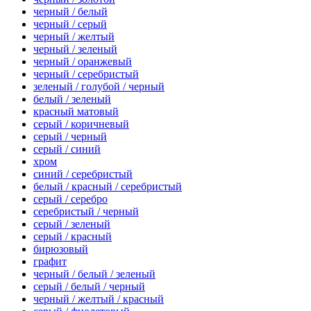
черный / белый
черный / серый
черный / желтый
черный / зеленый
черный / оранжевый
черный / серебристый
зеленый / голубой / черный
белый / зеленый
красный матовый
серый / коричневый
серый / черный
серый / синий
хром
синий / серебристый
белый / красный / серебристый
серый / серебро
серебристый / черный
серый / зеленый
серый / красный
бирюзовый
графит
черный / белый / зеленый
серый / белый / черный
черный / желтый / красный