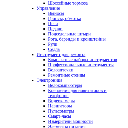
Шоссейные тормоза
Управление
Выносы
Грипсы, обмотка
Пеги
Педали
Подседельные штыри
Рога, барэнды и кронштейны
Рули
Седла
Инструмент для ремонта
Компактные наборы инструментов
Профессиональные инструменты
Велоаптечки
Ремонтные стенды
Электроника
Велокомпьютеры
Крепления для навигаторов и
телефонов
Видеокамеры
Навигаторы
Пульсометры
Смарт-часы
Измерители мощности
Элементы питания