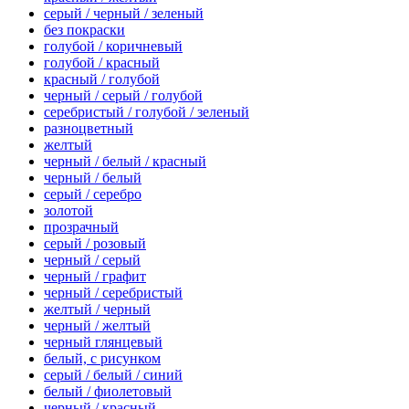
серый / черный / зеленый
без покраски
голубой / коричневый
голубой / красный
красный / голубой
черный / серый / голубой
серебристый / голубой / зеленый
разноцветный
желтый
черный / белый / красный
черный / белый
серый / серебро
золотой
прозрачный
серый / розовый
черный / серый
черный / графит
черный / серебристый
желтый / черный
черный / желтый
черный глянцевый
белый, с рисунком
серый / белый / синий
белый / фиолетовый
черный / красный