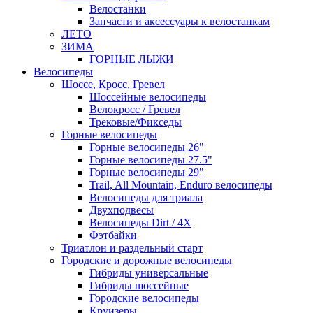
Велостанки
Запчасти и аксессуары к велостанкам
ЛЕТО
ЗИМА
ГОРНЫЕ ЛЫЖИ
Велосипеды
Шоссе, Кросс, Гревел
Шоссейные велосипеды
Велокросс / Гревел
Трековые/Фикседы
Горные велосипеды
Горные велосипеды 26"
Горные велосипеды 27.5"
Горные велосипеды 29"
Trail, All Mountain, Enduro велосипеды
Велосипеды для триала
Двухподвесы
Велосипеды Dirt / 4X
Фэтбайки
Триатлон и раздельный старт
Городские и дорожные велосипеды
Гибриды универсальные
Гибриды шоссейные
Городские велосипеды
Круизеры