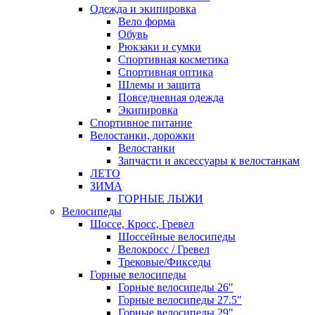
Одежда и экипировка
Вело форма
Обувь
Рюкзаки и сумки
Спортивная косметика
Спортивная оптика
Шлемы и защита
Повседневная одежда
Экипировка
Спортивное питание
Велостанки, дорожки
Велостанки
Запчасти и аксессуары к велостанкам
ЛЕТО
ЗИМА
ГОРНЫЕ ЛЫЖИ
Велосипеды
Шоссе, Кросс, Гревел
Шоссейные велосипеды
Велокросс / Гревел
Трековые/Фикседы
Горные велосипеды
Горные велосипеды 26"
Горные велосипеды 27.5"
Горные велосипеды 29"