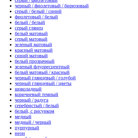
серый / фиолетовый
черный / фиолетовый / бирюзовый
серый / белый / синий
фиолетовый / белый
белый / белый
серый глянец
белый матовый
серый матовый
зеленый матовый
красный матовый
синий матовый
белый прозрачный
зеленый флуоресцентный
белый матовый / красный
черный глянцевый / голубой
черный глянцевый / цветы
шоколадный
коричневый темный
черный / радуга
серебристый / белый
белый, с рисунком
медный
медный / черный
пурпурный
неон