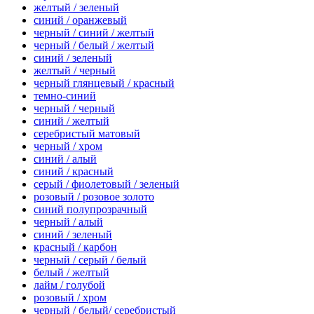
желтый / зеленый
синий / оранжевый
черный / синий / желтый
черный / белый / желтый
синий / зеленый
желтый / черный
черный глянцевый / красный
темно-синий
черный / черный
синий / желтый
серебристый матовый
черный / хром
синий / алый
синий / красный
серый / фиолетовый / зеленый
розовый / розовое золото
синий полупрозрачный
черный / алый
синий / зеленый
красный / карбон
черный / серый / белый
белый / желтый
лайм / голубой
розовый / хром
черный / белый/ серебристый