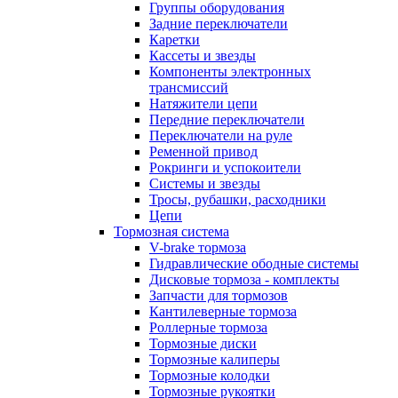
Группы оборудования
Задние переключатели
Каретки
Кассеты и звезды
Компоненты электронных
трансмиссий
Натяжители цепи
Передние переключатели
Переключатели на руле
Ременной привод
Рокринги и успокоители
Системы и звезды
Тросы, рубашки, расходники
Цепи
Тормозная система
V-brake тормоза
Гидравлические ободные системы
Дисковые тормоза - комплекты
Запчасти для тормозов
Кантилеверные тормоза
Роллерные тормоза
Тормозные диски
Тормозные калиперы
Тормозные колодки
Тормозные рукоятки