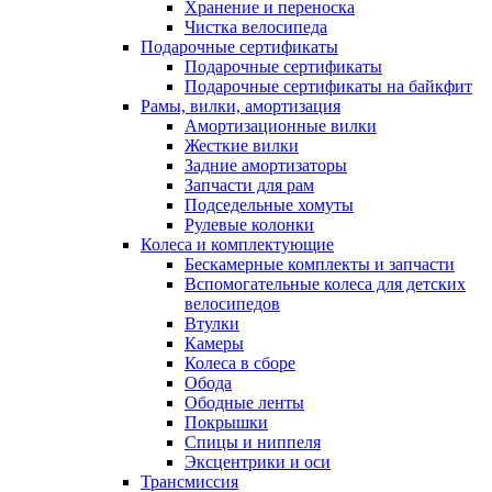
Хранение и переноска
Чистка велосипеда
Подарочные сертификаты
Подарочные сертификаты
Подарочные сертификаты на байкфит
Рамы, вилки, амортизация
Амортизационные вилки
Жесткие вилки
Задние амортизаторы
Запчасти для рам
Подседельные хомуты
Рулевые колонки
Колеса и комплектующие
Бескамерные комплекты и запчасти
Вспомогательные колеса для детских
велосипедов
Втулки
Камеры
Колеса в сборе
Обода
Ободные ленты
Покрышки
Спицы и ниппеля
Эксцентрики и оси
Трансмиссия