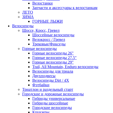
Велостанки
Запчасти и аксессуары к велостанкам
ЛЕТО
ЗИМА
ГОРНЫЕ ЛЫЖИ
Велосипеды
Шоссе, Кросс, Гревел
Шоссейные велосипеды
Велокросс / Гревел
Трековые/Фикседы
Горные велосипеды
Горные велосипеды 26"
Горные велосипеды 27.5"
Горные велосипеды 29"
Trail, All Mountain, Enduro велосипеды
Велосипеды для триала
Двухподвесы
Велосипеды Dirt / 4X
Фэтбайки
Триатлон и раздельный старт
Городские и дорожные велосипеды
Гибриды универсальные
Гибриды шоссейные
Городские велосипеды
Круизеры