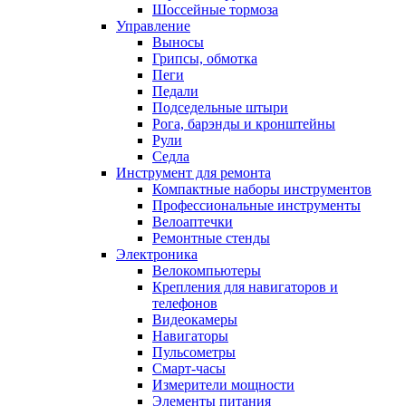
Шоссейные тормоза
Управление
Выносы
Грипсы, обмотка
Пеги
Педали
Подседельные штыри
Рога, барэнды и кронштейны
Рули
Седла
Инструмент для ремонта
Компактные наборы инструментов
Профессиональные инструменты
Велоаптечки
Ремонтные стенды
Электроника
Велокомпьютеры
Крепления для навигаторов и
телефонов
Видеокамеры
Навигаторы
Пульсометры
Смарт-часы
Измерители мощности
Элементы питания