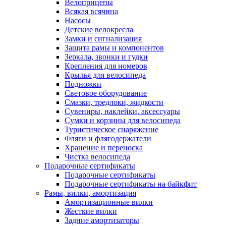
Велоприцепы
Всякая всячина
Насосы
Детские велокресла
Замки и сигнализация
Защита рамы и компонентов
Зеркала, звонки и гудки
Крепления для номеров
Крылья для велосипеда
Подножки
Световое оборудование
Смазки, тредлоки, жидкости
Сувениры, наклейки, аксессуары
Сумки и корзины для велосипеда
Туристическое снаряжение
Фляги и флягодержатели
Хранение и переноска
Чистка велосипеда
Подарочные сертификаты
Подарочные сертификаты
Подарочные сертификаты на байкфит
Рамы, вилки, амортизация
Амортизационные вилки
Жесткие вилки
Задние амортизаторы