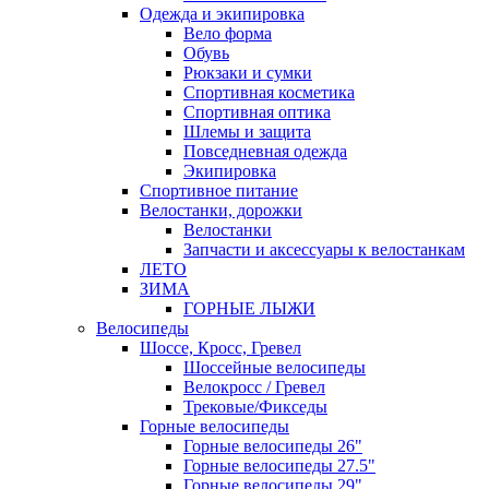
Одежда и экипировка
Вело форма
Обувь
Рюкзаки и сумки
Спортивная косметика
Спортивная оптика
Шлемы и защита
Повседневная одежда
Экипировка
Спортивное питание
Велостанки, дорожки
Велостанки
Запчасти и аксессуары к велостанкам
ЛЕТО
ЗИМА
ГОРНЫЕ ЛЫЖИ
Велосипеды
Шоссе, Кросс, Гревел
Шоссейные велосипеды
Велокросс / Гревел
Трековые/Фикседы
Горные велосипеды
Горные велосипеды 26"
Горные велосипеды 27.5"
Горные велосипеды 29"