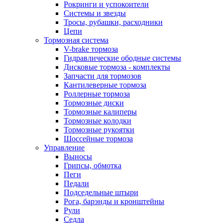
Рокринги и успокоители
Системы и звезды
Тросы, рубашки, расходники
Цепи
Тормозная система
V-brake тормоза
Гидравлические ободные системы
Дисковые тормоза - комплекты
Запчасти для тормозов
Кантилеверные тормоза
Роллерные тормоза
Тормозные диски
Тормозные калиперы
Тормозные колодки
Тормозные рукоятки
Шоссейные тормоза
Управление
Выносы
Грипсы, обмотка
Пеги
Педали
Подседельные штыри
Рога, барэнды и кронштейны
Рули
Седла