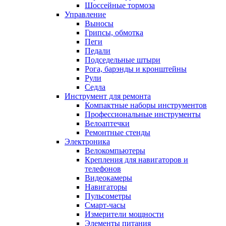
Шоссейные тормоза
Управление
Выносы
Грипсы, обмотка
Пеги
Педали
Подседельные штыри
Рога, барэнды и кронштейны
Рули
Седла
Инструмент для ремонта
Компактные наборы инструментов
Профессиональные инструменты
Велоаптечки
Ремонтные стенды
Электроника
Велокомпьютеры
Крепления для навигаторов и
телефонов
Видеокамеры
Навигаторы
Пульсометры
Смарт-часы
Измерители мощности
Элементы питания