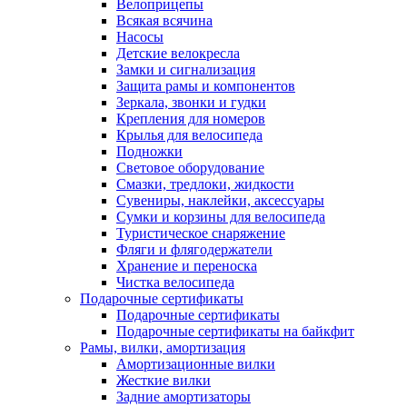
Велоприцепы
Всякая всячина
Насосы
Детские велокресла
Замки и сигнализация
Защита рамы и компонентов
Зеркала, звонки и гудки
Крепления для номеров
Крылья для велосипеда
Подножки
Световое оборудование
Смазки, тредлоки, жидкости
Сувениры, наклейки, аксессуары
Сумки и корзины для велосипеда
Туристическое снаряжение
Фляги и флягодержатели
Хранение и переноска
Чистка велосипеда
Подарочные сертификаты
Подарочные сертификаты
Подарочные сертификаты на байкфит
Рамы, вилки, амортизация
Амортизационные вилки
Жесткие вилки
Задние амортизаторы