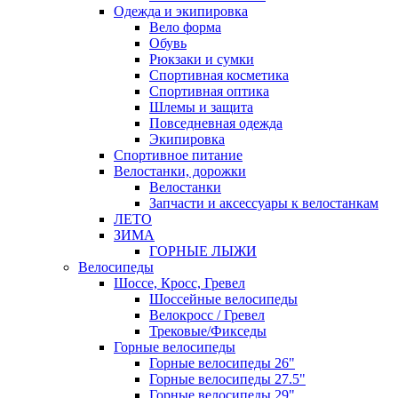
Одежда и экипировка
Вело форма
Обувь
Рюкзаки и сумки
Спортивная косметика
Спортивная оптика
Шлемы и защита
Повседневная одежда
Экипировка
Спортивное питание
Велостанки, дорожки
Велостанки
Запчасти и аксессуары к велостанкам
ЛЕТО
ЗИМА
ГОРНЫЕ ЛЫЖИ
Велосипеды
Шоссе, Кросс, Гревел
Шоссейные велосипеды
Велокросс / Гревел
Трековые/Фикседы
Горные велосипеды
Горные велосипеды 26"
Горные велосипеды 27.5"
Горные велосипеды 29"