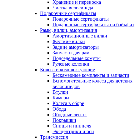
Хранение и переноска
Чистка велосипеда
Подарочные сертификаты
Подарочные сертификаты
Подарочные сертификаты на байкфит
Рамы, вилки, амортизация
Амортизационные вилки
Жесткие вилки
Задние амортизаторы
Запчасти для рам
Подседельные хомуты
Рулевые колонки
Колеса и комплектующие
Бескамерные комплекты и запчасти
Вспомогательные колеса для детских
велосипедов
Втулки
Камеры
Колеса в сборе
Обода
Ободные ленты
Покрышки
Спицы и ниппеля
Эксцентрики и оси
Трансмиссия