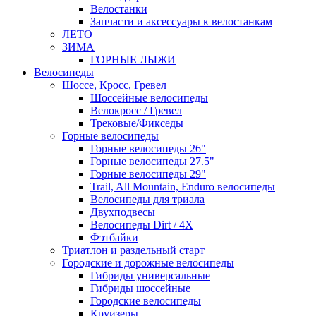
Велостанки
Запчасти и аксессуары к велостанкам
ЛЕТО
ЗИМА
ГОРНЫЕ ЛЫЖИ
Велосипеды
Шоссе, Кросс, Гревел
Шоссейные велосипеды
Велокросс / Гревел
Трековые/Фикседы
Горные велосипеды
Горные велосипеды 26"
Горные велосипеды 27.5"
Горные велосипеды 29"
Trail, All Mountain, Enduro велосипеды
Велосипеды для триала
Двухподвесы
Велосипеды Dirt / 4X
Фэтбайки
Триатлон и раздельный старт
Городские и дорожные велосипеды
Гибриды универсальные
Гибриды шоссейные
Городские велосипеды
Круизеры