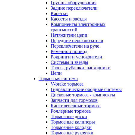
Группы оборудования
Задние переключатели
Каретки
Кассеты и звезды
Компоненты электронных
трансмиссий
Натяжители цепи
Передние переключатели
Переключатели на руле
Ременной привод
Рокринги и успокоители
Системы и звезды
Тросы, рубашки, расходники
Цепи
Тормозная система
V-brake тормоза
Гидравлические ободные системы
Дисковые тормоза - комплекты
Запчасти для тормозов
Кантилеверные тормоза
Роллерные тормоза
Тормозные диски
Тормозные калиперы
Тормозные колодки
Тормозные рукоятки