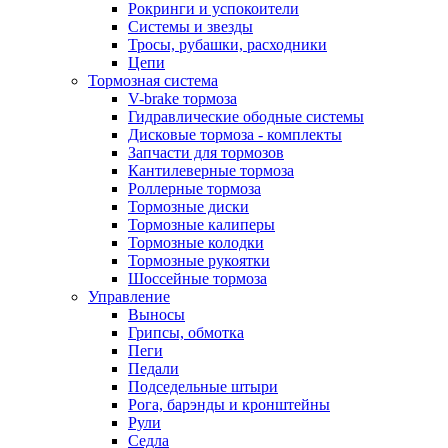
Рокринги и успокоители
Системы и звезды
Тросы, рубашки, расходники
Цепи
Тормозная система
V-brake тормоза
Гидравлические ободные системы
Дисковые тормоза - комплекты
Запчасти для тормозов
Кантилеверные тормоза
Роллерные тормоза
Тормозные диски
Тормозные калиперы
Тормозные колодки
Тормозные рукоятки
Шоссейные тормоза
Управление
Выносы
Грипсы, обмотка
Пеги
Педали
Подседельные штыри
Рога, барэнды и кронштейны
Рули
Седла