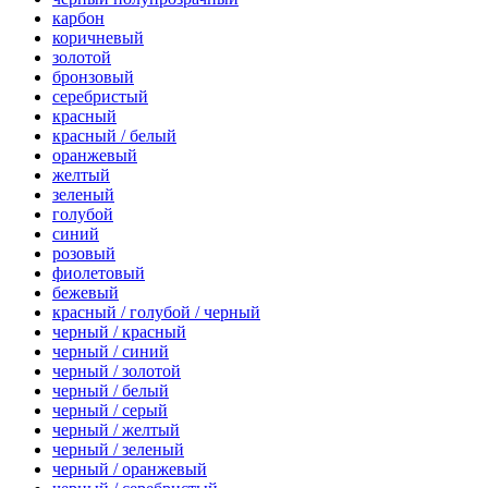
карбон
коричневый
золотой
бронзовый
серебристый
красный
красный / белый
оранжевый
желтый
зеленый
голубой
синий
розовый
фиолетовый
бежевый
красный / голубой / черный
черный / красный
черный / синий
черный / золотой
черный / белый
черный / серый
черный / желтый
черный / зеленый
черный / оранжевый