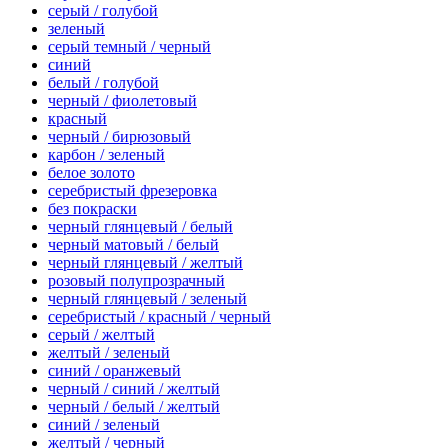
серый / голубой
зеленый
серый темный / черный
синий
белый / голубой
черный / фиолетовый
красный
черный / бирюзовый
карбон / зеленый
белое золото
серебристый фрезеровка
без покраски
черный глянцевый / белый
черный матовый / белый
черный глянцевый / желтый
розовый полупрозрачный
черный глянцевый / зеленый
серебристый / красный / черный
серый / желтый
желтый / зеленый
синий / оранжевый
черный / синий / желтый
черный / белый / желтый
синий / зеленый
желтый / черный