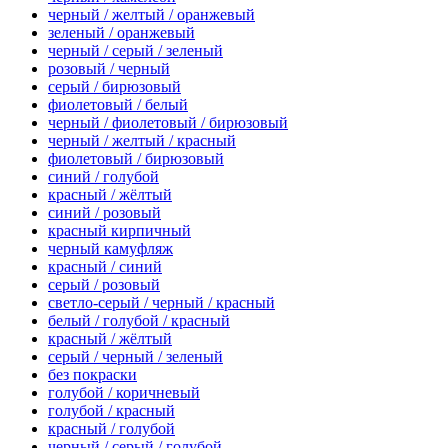
черный / желтый / оранжевый
зеленый / оранжевый
черный / серый / зеленый
розовый / черный
серый / бирюзовый
фиолетовый / белый
черный / фиолетовый / бирюзовый
черный / желтый / красный
фиолетовый / бирюзовый
синий / голубой
красный / жёлтый
синий / розовый
красный кирпичный
черный камуфляж
красный / синий
серый / розовый
светло-серый / черный / красный
белый / голубой / красный
красный / жёлтый
серый / черный / зеленый
без покраски
голубой / коричневый
голубой / красный
красный / голубой
черный / серый / голубой