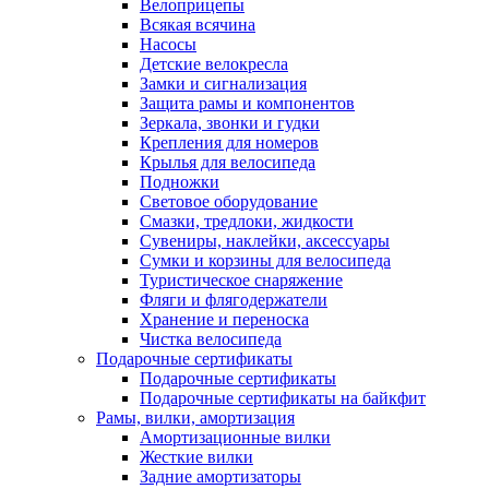
Велоприцепы
Всякая всячина
Насосы
Детские велокресла
Замки и сигнализация
Защита рамы и компонентов
Зеркала, звонки и гудки
Крепления для номеров
Крылья для велосипеда
Подножки
Световое оборудование
Смазки, тредлоки, жидкости
Сувениры, наклейки, аксессуары
Сумки и корзины для велосипеда
Туристическое снаряжение
Фляги и флягодержатели
Хранение и переноска
Чистка велосипеда
Подарочные сертификаты
Подарочные сертификаты
Подарочные сертификаты на байкфит
Рамы, вилки, амортизация
Амортизационные вилки
Жесткие вилки
Задние амортизаторы