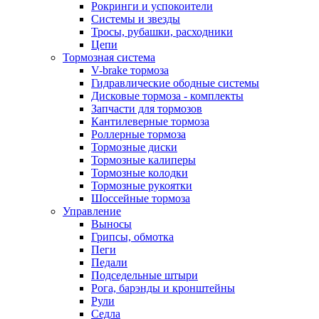
Рокринги и успокоители
Системы и звезды
Тросы, рубашки, расходники
Цепи
Тормозная система
V-brake тормоза
Гидравлические ободные системы
Дисковые тормоза - комплекты
Запчасти для тормозов
Кантилеверные тормоза
Роллерные тормоза
Тормозные диски
Тормозные калиперы
Тормозные колодки
Тормозные рукоятки
Шоссейные тормоза
Управление
Выносы
Грипсы, обмотка
Пеги
Педали
Подседельные штыри
Рога, барэнды и кронштейны
Рули
Седла