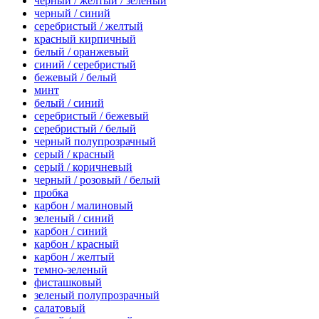
черный / желтый / зеленый
черный / синий
серебристый / желтый
красный кирпичный
белый / оранжевый
синий / серебристый
бежевый / белый
минт
белый / синий
серебристый / бежевый
серебристый / белый
черный полупрозрачный
серый / красный
серый / коричневый
черный / розовый / белый
пробка
карбон / малиновый
зеленый / синий
карбон / синий
карбон / красный
карбон / желтый
темно-зеленый
фисташковый
зеленый полупрозрачный
салатовый