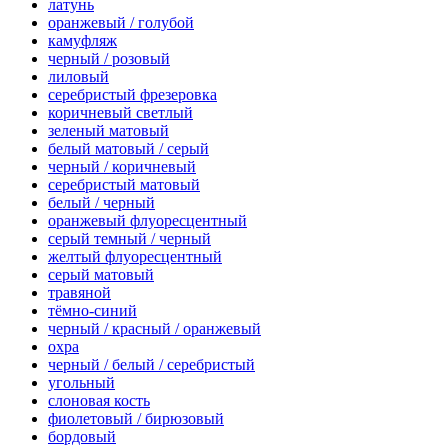
латунь
оранжевый / голубой
камуфляж
черный / розовый
лиловый
серебристый фрезеровка
коричневый светлый
зеленый матовый
белый матовый / серый
черный / коричневый
серебристый матовый
белый / черный
оранжевый флуоресцентный
серый темный / черный
желтый флуоресцентный
серый матовый
травяной
тёмно-синий
черный / красный / оранжевый
охра
черный / белый / серебристый
угольный
слоновая кость
фиолетовый / бирюзовый
бордовый