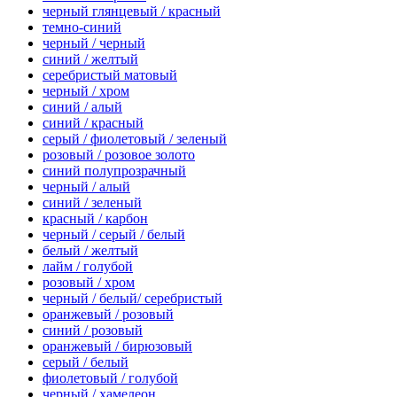
черный глянцевый / красный
темно-синий
черный / черный
синий / желтый
серебристый матовый
черный / хром
синий / алый
синий / красный
серый / фиолетовый / зеленый
розовый / розовое золото
синий полупрозрачный
черный / алый
синий / зеленый
красный / карбон
черный / серый / белый
белый / желтый
лайм / голубой
розовый / хром
черный / белый/ серебристый
оранжевый / розовый
синий / розовый
оранжевый / бирюзовый
серый / белый
фиолетовый / голубой
черный / хамелеон