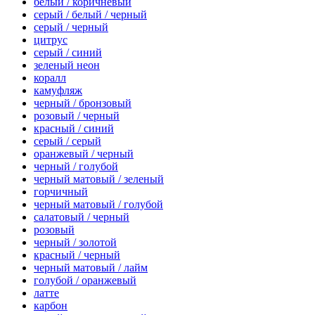
белый / коричневый
серый / белый / черный
серый / черный
цитрус
серый / синий
зеленый неон
коралл
камуфляж
черный / бронзовый
розовый / черный
красный / синий
серый / серый
оранжевый / черный
черный / голубой
черный матовый / зеленый
горчичный
черный матовый / голубой
салатовый / черный
розовый
черный / золотой
красный / черный
черный матовый / лайм
голубой / оранжевый
латте
карбон