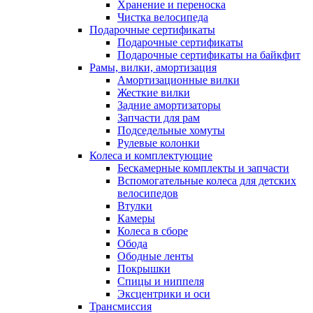
Хранение и переноска
Чистка велосипеда
Подарочные сертификаты
Подарочные сертификаты
Подарочные сертификаты на байкфит
Рамы, вилки, амортизация
Амортизационные вилки
Жесткие вилки
Задние амортизаторы
Запчасти для рам
Подседельные хомуты
Рулевые колонки
Колеса и комплектующие
Бескамерные комплекты и запчасти
Вспомогательные колеса для детских
велосипедов
Втулки
Камеры
Колеса в сборе
Обода
Ободные ленты
Покрышки
Спицы и ниппеля
Эксцентрики и оси
Трансмиссия