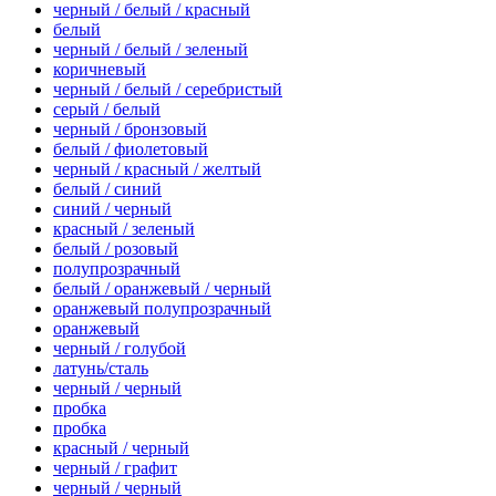
черный / белый / красный
белый
черный / белый / зеленый
коричневый
черный / белый / серебристый
серый / белый
черный / бронзовый
белый / фиолетовый
черный / красный / желтый
белый / синий
синий / черный
красный / зеленый
белый / розовый
полупрозрачный
белый / оранжевый / черный
оранжевый полупрозрачный
оранжевый
черный / голубой
латунь/сталь
черный / черный
пробка
пробка
красный / черный
черный / графит
черный / черный