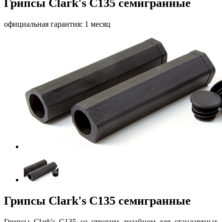
Грипсы Clark's C135 семигранные
официальная гарантия: 1 месяц
Грипсы Clark's C135 семигранные
Грипсы Clark's C135 со строгим дизайном для стандартных