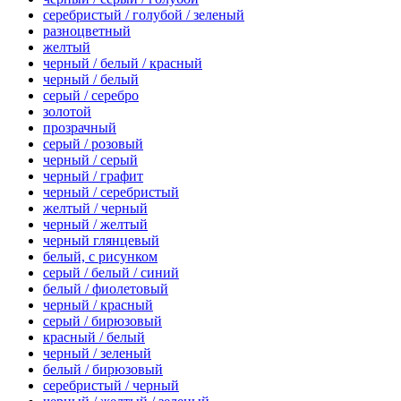
серебристый / голубой / зеленый
разноцветный
желтый
черный / белый / красный
черный / белый
серый / серебро
золотой
прозрачный
серый / розовый
черный / серый
черный / графит
черный / серебристый
желтый / черный
черный / желтый
черный глянцевый
белый, с рисунком
серый / белый / синий
белый / фиолетовый
черный / красный
серый / бирюзовый
красный / белый
черный / зеленый
белый / бирюзовый
серебристый / черный