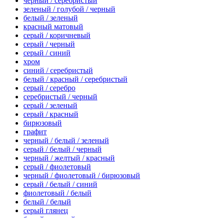
черный / серебристый
зеленый / голубой / черный
белый / зеленый
красный матовый
серый / коричневый
серый / черный
серый / синий
хром
синий / серебристый
белый / красный / серебристый
серый / серебро
серебристый / черный
серый / зеленый
серый / красный
бирюзовый
графит
черный / белый / зеленый
серый / белый / черный
черный / желтый / красный
серый / фиолетовый
черный / фиолетовый / бирюзовый
серый / белый / синий
фиолетовый / белый
белый / белый
серый глянец