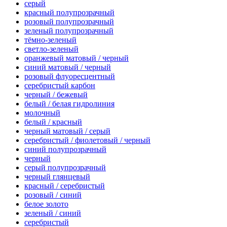
серый
красный полупрозрачный
розовый полупрозрачный
зеленый полупрозрачный
тёмно-зеленый
светло-зеленый
оранжевый матовый / черный
синий матовый / черный
розовый флуоресцентный
серебристый карбон
черный / бежевый
белый / белая гидролиния
молочный
белый / красный
черный матовый / серый
серебристый / фиолетовый / черный
синий полупрозрачный
черный
серый полупрозрачный
черный глянцевый
красный / серебристый
розовый / синий
белое золото
зеленый / синий
серебристый