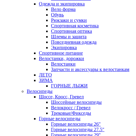
Одежда и экипировка
Вело форма
Обувь
Рюкзаки и сумки
Спортивная косметика
Спортивная оптика
Шлемы и защита
Повседневная одежда
Экипировка
Спортивное питание
Велостанки, дорожки
Велостанки
Запчасти и аксессуары к велостанкам
ЛЕТО
ЗИМА
ГОРНЫЕ ЛЫЖИ
Велосипеды
Шоссе, Кросс, Гревел
Шоссейные велосипеды
Велокросс / Гревел
Трековые/Фикседы
Горные велосипеды
Горные велосипеды 26"
Горные велосипеды 27.5"
Горные велосипеды 29"