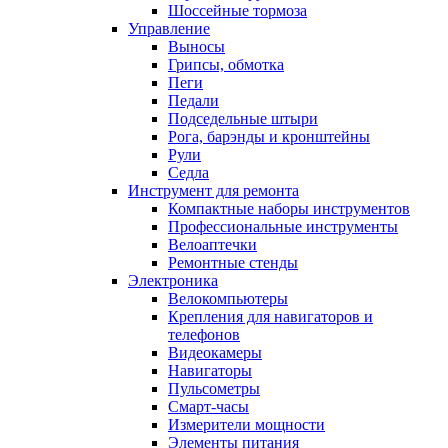
Шоссейные тормоза
Управление
Выносы
Грипсы, обмотка
Пеги
Педали
Подседельные штыри
Рога, барэнды и кронштейны
Рули
Седла
Инструмент для ремонта
Компактные наборы инструментов
Профессиональные инструменты
Велоаптечки
Ремонтные стенды
Электроника
Велокомпьютеры
Крепления для навигаторов и
телефонов
Видеокамеры
Навигаторы
Пульсометры
Смарт-часы
Измерители мощности
Элементы питания