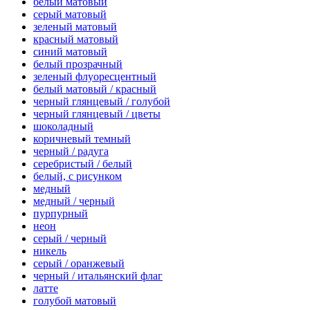
белый матовый
серый матовый
зеленый матовый
красный матовый
синий матовый
белый прозрачный
зеленый флуоресцентный
белый матовый / красный
черный глянцевый / голубой
черный глянцевый / цветы
шоколадный
коричневый темный
черный / радуга
серебристый / белый
белый, с рисунком
медный
медный / черный
пурпурный
неон
серый / черный
никель
серый / оранжевый
черный / итальянский флаг
латте
голубой матовый