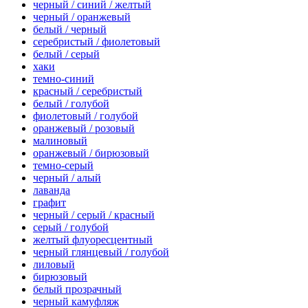
черный / синий / желтый
черный / оранжевый
белый / черный
серебристый / фиолетовый
белый / серый
хаки
темно-синий
красный / серебристый
белый / голубой
фиолетовый / голубой
оранжевый / розовый
малиновый
оранжевый / бирюзовый
темно-серый
черный / алый
лаванда
графит
черный / серый / красный
серый / голубой
желтый флуоресцентный
черный глянцевый / голубой
лиловый
бирюзовый
белый прозрачный
черный камуфляж