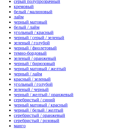
серый полупрозрачный
кремовый
белый / малиновый
лайм
черный матовый
белый / лайм
угольный / красный
черный / серый / зеленый
зеленый / голубой
черный / фиолетовый
темно-бордовый
зеленый / оранжевый
черный / бирюзовый
черный матовый / желтый
черный / лайм
красный / зеленый
угольный / голубой
зеленый / черный
черный / желтый / оранжевый
серебристый / синий
черный матовый / красный
черный / белый / желтый
серебристый / оранжевый
серебристый / розовый
манго