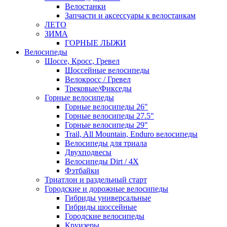
Велостанки
Запчасти и аксессуары к велостанкам
ЛЕТО
ЗИМА
ГОРНЫЕ ЛЫЖИ
Велосипеды
Шоссе, Кросс, Гревел
Шоссейные велосипеды
Велокросс / Гревел
Трековые/Фикседы
Горные велосипеды
Горные велосипеды 26"
Горные велосипеды 27.5"
Горные велосипеды 29"
Trail, All Mountain, Enduro велосипеды
Велосипеды для триала
Двухподвесы
Велосипеды Dirt / 4X
Фэтбайки
Триатлон и раздельный старт
Городские и дорожные велосипеды
Гибриды универсальные
Гибриды шоссейные
Городские велосипеды
Круизеры