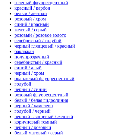
зеленый флуоресцентный
красный / карбон
белый / желтый
розовый / хром
синий / красный
желтый / серый
розовый / розовое золото
серебристый / голубой
черный глянцевый / красный
баклажан
полупрозрачный
серебристый / красный
синий / алый
черный / хром
оранжевый флуоресцентный
голубой
черный / синий
розовый флуоресцентный
белый / белая гидролиния
черный / хамелеон
голубой / черный
черный глянцевый / желтый
коричневый темный
черный / розовый
белый матовый / серый