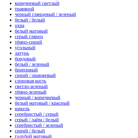
коричневый светлый
травяной
черный глянцевый / зеленый
белый / белый
охра
белый матовый
серый глянец
тёмно-синий
угольный
латунь
бордовый
белый / зеленый
бронзовый
синий / оранжевый
слоновая кость
светло-зеленый
тёмно-зеленый
черный / коричневый
белый матовый / красный
никель
серебристый / серый
серый / лайм / белый
серебристый / зеленый
синий / белый
голубой матовый