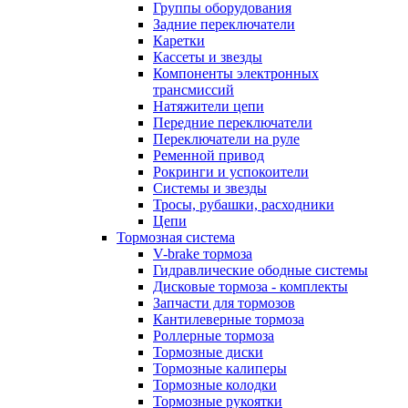
Группы оборудования
Задние переключатели
Каретки
Кассеты и звезды
Компоненты электронных
трансмиссий
Натяжители цепи
Передние переключатели
Переключатели на руле
Ременной привод
Рокринги и успокоители
Системы и звезды
Тросы, рубашки, расходники
Цепи
Тормозная система
V-brake тормоза
Гидравлические ободные системы
Дисковые тормоза - комплекты
Запчасти для тормозов
Кантилеверные тормоза
Роллерные тормоза
Тормозные диски
Тормозные калиперы
Тормозные колодки
Тормозные рукоятки