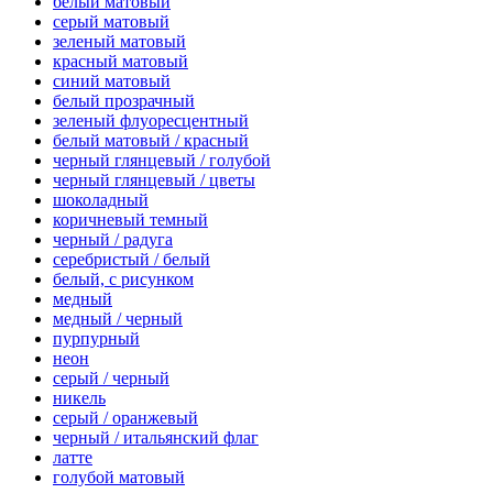
белый матовый
серый матовый
зеленый матовый
красный матовый
синий матовый
белый прозрачный
зеленый флуоресцентный
белый матовый / красный
черный глянцевый / голубой
черный глянцевый / цветы
шоколадный
коричневый темный
черный / радуга
серебристый / белый
белый, с рисунком
медный
медный / черный
пурпурный
неон
серый / черный
никель
серый / оранжевый
черный / итальянский флаг
латте
голубой матовый