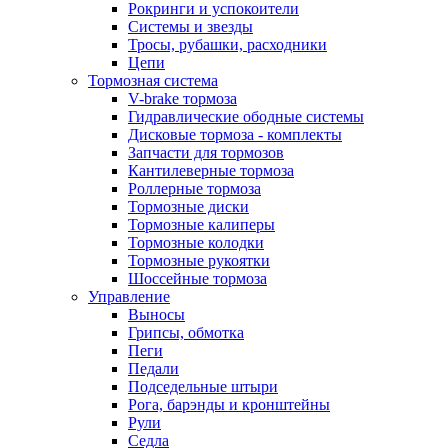
Рокринги и успокоители
Системы и звезды
Тросы, рубашки, расходники
Цепи
Тормозная система
V-brake тормоза
Гидравлические ободные системы
Дисковые тормоза - комплекты
Запчасти для тормозов
Кантилеверные тормоза
Роллерные тормоза
Тормозные диски
Тормозные калиперы
Тормозные колодки
Тормозные рукоятки
Шоссейные тормоза
Управление
Выносы
Грипсы, обмотка
Пеги
Педали
Подседельные штыри
Рога, барэнды и кронштейны
Рули
Седла