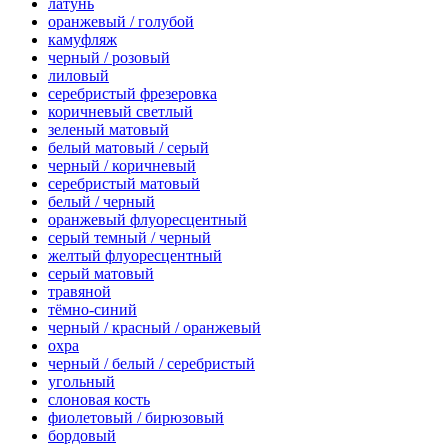
латунь
оранжевый / голубой
камуфляж
черный / розовый
лиловый
серебристый фрезеровка
коричневый светлый
зеленый матовый
белый матовый / серый
черный / коричневый
серебристый матовый
белый / черный
оранжевый флуоресцентный
серый темный / черный
желтый флуоресцентный
серый матовый
травяной
тёмно-синий
черный / красный / оранжевый
охра
черный / белый / серебристый
угольный
слоновая кость
фиолетовый / бирюзовый
бордовый