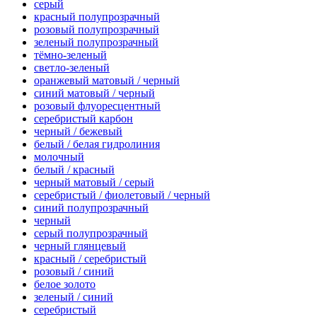
серый
красный полупрозрачный
розовый полупрозрачный
зеленый полупрозрачный
тёмно-зеленый
светло-зеленый
оранжевый матовый / черный
синий матовый / черный
розовый флуоресцентный
серебристый карбон
черный / бежевый
белый / белая гидролиния
молочный
белый / красный
черный матовый / серый
серебристый / фиолетовый / черный
синий полупрозрачный
черный
серый полупрозрачный
черный глянцевый
красный / серебристый
розовый / синий
белое золото
зеленый / синий
серебристый