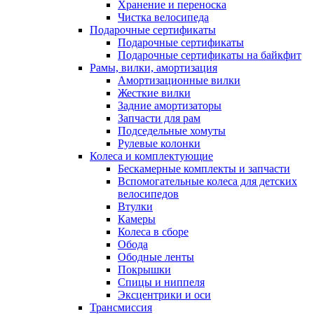
Хранение и переноска
Чистка велосипеда
Подарочные сертификаты
Подарочные сертификаты
Подарочные сертификаты на байкфит
Рамы, вилки, амортизация
Амортизационные вилки
Жесткие вилки
Задние амортизаторы
Запчасти для рам
Подседельные хомуты
Рулевые колонки
Колеса и комплектующие
Бескамерные комплекты и запчасти
Вспомогательные колеса для детских
велосипедов
Втулки
Камеры
Колеса в сборе
Обода
Ободные ленты
Покрышки
Спицы и ниппеля
Эксцентрики и оси
Трансмиссия