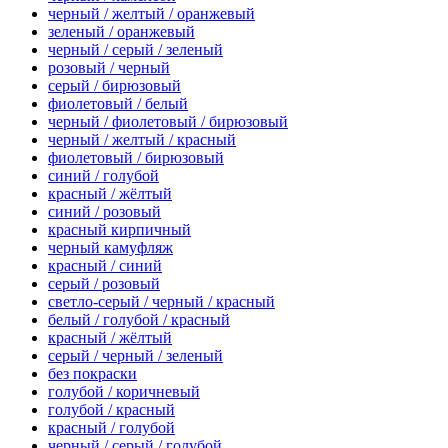
черный / желтый / оранжевый
зеленый / оранжевый
черный / серый / зеленый
розовый / черный
серый / бирюзовый
фиолетовый / белый
черный / фиолетовый / бирюзовый
черный / желтый / красный
фиолетовый / бирюзовый
синий / голубой
красный / жёлтый
синий / розовый
красный кирпичный
черный камуфляж
красный / синий
серый / розовый
светло-серый / черный / красный
белый / голубой / красный
красный / жёлтый
серый / черный / зеленый
без покраски
голубой / коричневый
голубой / красный
красный / голубой
черный / серый / голубой