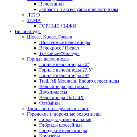
Велостанки
Запчасти и аксессуары к велостанкам
ЛЕТО
ЗИМА
ГОРНЫЕ ЛЫЖИ
Велосипеды
Шоссе, Кросс, Гревел
Шоссейные велосипеды
Велокросс / Гревел
Трековые/Фикседы
Горные велосипеды
Горные велосипеды 26"
Горные велосипеды 27.5"
Горные велосипеды 29"
Trail, All Mountain, Enduro велосипеды
Велосипеды для триала
Двухподвесы
Велосипеды Dirt / 4X
Фэтбайки
Триатлон и раздельный старт
Городские и дорожные велосипеды
Гибриды универсальные
Гибриды шоссейные
Городские велосипеды
Круизеры