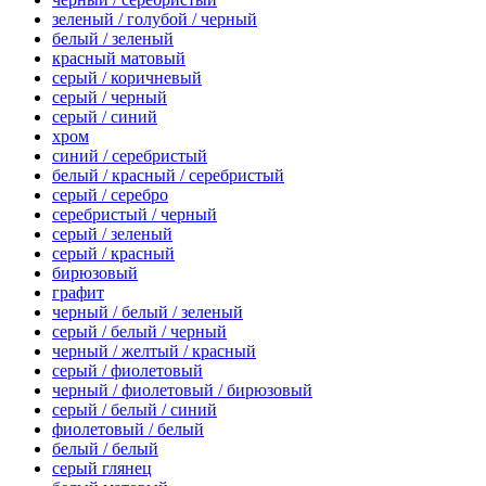
зеленый / голубой / черный
белый / зеленый
красный матовый
серый / коричневый
серый / черный
серый / синий
хром
синий / серебристый
белый / красный / серебристый
серый / серебро
серебристый / черный
серый / зеленый
серый / красный
бирюзовый
графит
черный / белый / зеленый
серый / белый / черный
черный / желтый / красный
серый / фиолетовый
черный / фиолетовый / бирюзовый
серый / белый / синий
фиолетовый / белый
белый / белый
серый глянец