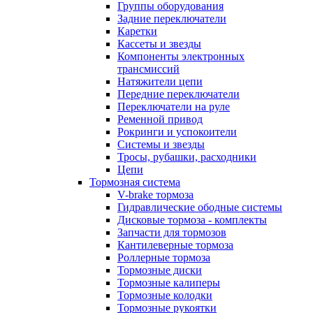
Группы оборудования
Задние переключатели
Каретки
Кассеты и звезды
Компоненты электронных
трансмиссий
Натяжители цепи
Передние переключатели
Переключатели на руле
Ременной привод
Рокринги и успокоители
Системы и звезды
Тросы, рубашки, расходники
Цепи
Тормозная система
V-brake тормоза
Гидравлические ободные системы
Дисковые тормоза - комплекты
Запчасти для тормозов
Кантилеверные тормоза
Роллерные тормоза
Тормозные диски
Тормозные калиперы
Тормозные колодки
Тормозные рукоятки