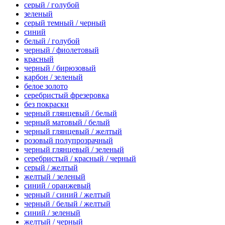
серый / голубой
зеленый
серый темный / черный
синий
белый / голубой
черный / фиолетовый
красный
черный / бирюзовый
карбон / зеленый
белое золото
серебристый фрезеровка
без покраски
черный глянцевый / белый
черный матовый / белый
черный глянцевый / желтый
розовый полупрозрачный
черный глянцевый / зеленый
серебристый / красный / черный
серый / желтый
желтый / зеленый
синий / оранжевый
черный / синий / желтый
черный / белый / желтый
синий / зеленый
желтый / черный