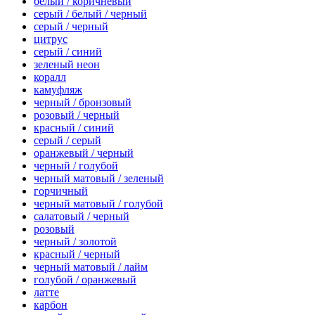
белый / коричневый
серый / белый / черный
серый / черный
цитрус
серый / синий
зеленый неон
коралл
камуфляж
черный / бронзовый
розовый / черный
красный / синий
серый / серый
оранжевый / черный
черный / голубой
черный матовый / зеленый
горчичный
черный матовый / голубой
салатовый / черный
розовый
черный / золотой
красный / черный
черный матовый / лайм
голубой / оранжевый
латте
карбон