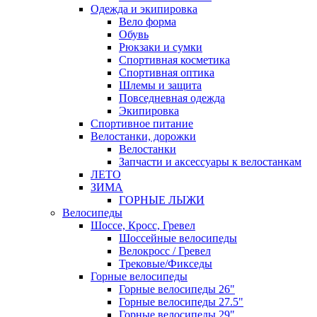
Одежда и экипировка
Вело форма
Обувь
Рюкзаки и сумки
Спортивная косметика
Спортивная оптика
Шлемы и защита
Повседневная одежда
Экипировка
Спортивное питание
Велостанки, дорожки
Велостанки
Запчасти и аксессуары к велостанкам
ЛЕТО
ЗИМА
ГОРНЫЕ ЛЫЖИ
Велосипеды
Шоссе, Кросс, Гревел
Шоссейные велосипеды
Велокросс / Гревел
Трековые/Фикседы
Горные велосипеды
Горные велосипеды 26"
Горные велосипеды 27.5"
Горные велосипеды 29"