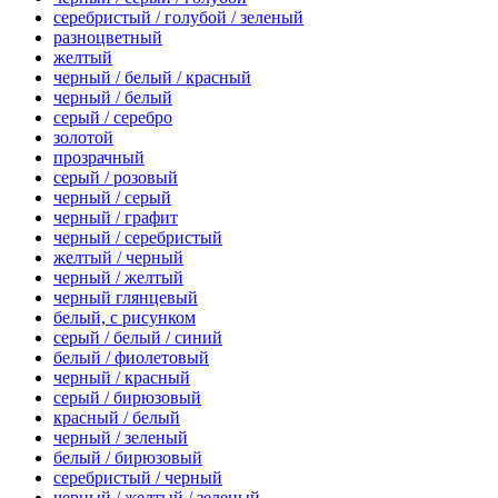
серебристый / голубой / зеленый
разноцветный
желтый
черный / белый / красный
черный / белый
серый / серебро
золотой
прозрачный
серый / розовый
черный / серый
черный / графит
черный / серебристый
желтый / черный
черный / желтый
черный глянцевый
белый, с рисунком
серый / белый / синий
белый / фиолетовый
черный / красный
серый / бирюзовый
красный / белый
черный / зеленый
белый / бирюзовый
серебристый / черный
черный / желтый / зеленый