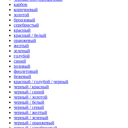
карбон
коричневый
золотой
бронзовый
серебристый
красный
красный / белый
оранжевый
желтый
зеленый
голубой
синий
розовый
фиолетовый
бежевый
красный / голубой / черный
черный / красный
черный / синий
черный / золотой
черный / белый
черный / серый
черный / желтый
черный / зеленый
черный / оранжевый
черный / серебристый