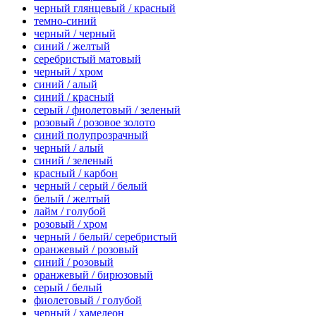
черный глянцевый / красный
темно-синий
черный / черный
синий / желтый
серебристый матовый
черный / хром
синий / алый
синий / красный
серый / фиолетовый / зеленый
розовый / розовое золото
синий полупрозрачный
черный / алый
синий / зеленый
красный / карбон
черный / серый / белый
белый / желтый
лайм / голубой
розовый / хром
черный / белый/ серебристый
оранжевый / розовый
синий / розовый
оранжевый / бирюзовый
серый / белый
фиолетовый / голубой
черный / хамелеон