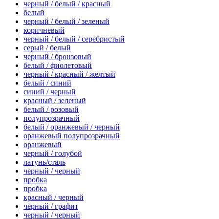
черный / белый / красный
белый
черный / белый / зеленый
коричневый
черный / белый / серебристый
серый / белый
черный / бронзовый
белый / фиолетовый
черный / красный / желтый
белый / синий
синий / черный
красный / зеленый
белый / розовый
полупрозрачный
белый / оранжевый / черный
оранжевый полупрозрачный
оранжевый
черный / голубой
латунь/сталь
черный / черный
пробка
пробка
красный / черный
черный / графит
черный / черный