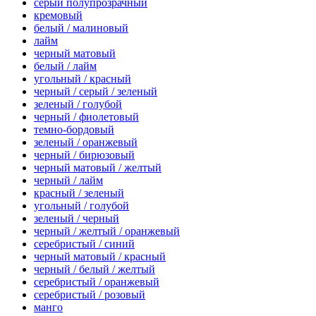
серый полупрозрачный
кремовый
белый / малиновый
лайм
черный матовый
белый / лайм
угольный / красный
черный / серый / зеленый
зеленый / голубой
черный / фиолетовый
темно-бордовый
зеленый / оранжевый
черный / бирюзовый
черный матовый / желтый
черный / лайм
красный / зеленый
угольный / голубой
зеленый / черный
черный / желтый / оранжевый
серебристый / синий
черный матовый / красный
черный / белый / желтый
серебристый / оранжевый
серебристый / розовый
манго