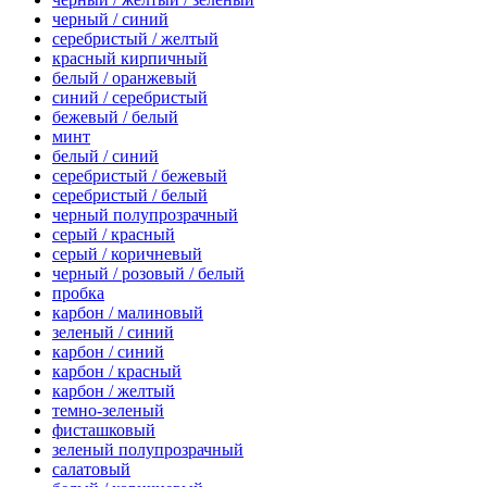
черный / синий
серебристый / желтый
красный кирпичный
белый / оранжевый
синий / серебристый
бежевый / белый
минт
белый / синий
серебристый / бежевый
серебристый / белый
черный полупрозрачный
серый / красный
серый / коричневый
черный / розовый / белый
пробка
карбон / малиновый
зеленый / синий
карбон / синий
карбон / красный
карбон / желтый
темно-зеленый
фисташковый
зеленый полупрозрачный
салатовый