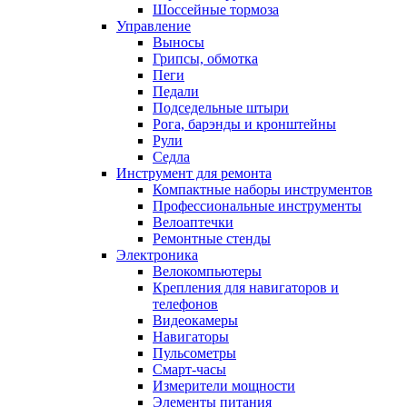
Шоссейные тормоза
Управление
Выносы
Грипсы, обмотка
Пеги
Педали
Подседельные штыри
Рога, барэнды и кронштейны
Рули
Седла
Инструмент для ремонта
Компактные наборы инструментов
Профессиональные инструменты
Велоаптечки
Ремонтные стенды
Электроника
Велокомпьютеры
Крепления для навигаторов и
телефонов
Видеокамеры
Навигаторы
Пульсометры
Смарт-часы
Измерители мощности
Элементы питания