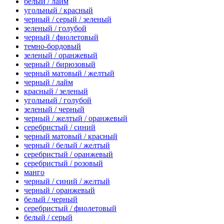
белый / лайм
угольный / красный
черный / серый / зеленый
зеленый / голубой
черный / фиолетовый
темно-бордовый
зеленый / оранжевый
черный / бирюзовый
черный матовый / желтый
черный / лайм
красный / зеленый
угольный / голубой
зеленый / черный
черный / желтый / оранжевый
серебристый / синий
черный матовый / красный
черный / белый / желтый
серебристый / оранжевый
серебристый / розовый
манго
черный / синий / желтый
черный / оранжевый
белый / черный
серебристый / фиолетовый
белый / серый