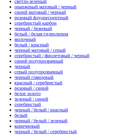
светло-зеленый
оранжевый матовый / черный
синий матовый / черный
розовый флуоресцентный
серебристый карбон
черный / бежевый
белый / белая гидролиния
молочный
белый / красный
черный матовый / серый
серебристый / фиолетовый / черный
синий полупрозрачный
черный
серый полупрозрачный
черный глянцевый
красный / серебристый
розовый / синий
белое золото
зеленый / синий
серебристый
черный / белый / красный
белый
черный / белый / зеленый
коричневый
черный / белый / серебристый