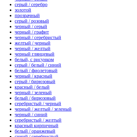
серый / серебро
золотой
прозрачный
серый / розовый
черный / серый
черный / графит
черный / серебристый
желтый / черный
черный / желтый
черный глянцевый
белый, с рисунком
серый / белый / синий
белый / фиолетовый
черный / красный
серый / бирюзовый
красный / белый
черный / зеленый
белый / бирюзовый
серебристый / черный
черный / желтый / зеленый
черный / синий
серебристый / желтый
красный кирпичный
белый / оранжевый
синий / серебристый