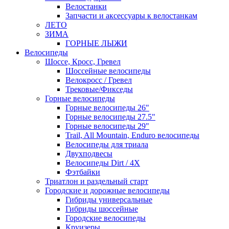
Велостанки
Запчасти и аксессуары к велостанкам
ЛЕТО
ЗИМА
ГОРНЫЕ ЛЫЖИ
Велосипеды
Шоссе, Кросс, Гревел
Шоссейные велосипеды
Велокросс / Гревел
Трековые/Фикседы
Горные велосипеды
Горные велосипеды 26"
Горные велосипеды 27.5"
Горные велосипеды 29"
Trail, All Mountain, Enduro велосипеды
Велосипеды для триала
Двухподвесы
Велосипеды Dirt / 4X
Фэтбайки
Триатлон и раздельный старт
Городские и дорожные велосипеды
Гибриды универсальные
Гибриды шоссейные
Городские велосипеды
Круизеры