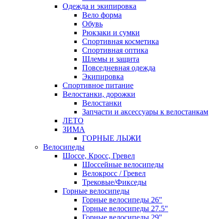
Одежда и экипировка
Вело форма
Обувь
Рюкзаки и сумки
Спортивная косметика
Спортивная оптика
Шлемы и защита
Повседневная одежда
Экипировка
Спортивное питание
Велостанки, дорожки
Велостанки
Запчасти и аксессуары к велостанкам
ЛЕТО
ЗИМА
ГОРНЫЕ ЛЫЖИ
Велосипеды
Шоссе, Кросс, Гревел
Шоссейные велосипеды
Велокросс / Гревел
Трековые/Фикседы
Горные велосипеды
Горные велосипеды 26"
Горные велосипеды 27.5"
Горные велосипеды 29"