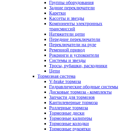
Группы оборудования
Задние переключатели
Каретки
Кассеты и звезды
Компоненты электронных
трансмиссий
Натяжители цепи
Передние переключатели
Переключатели на руле
Ременной привод
Рокринги и успокоители
Системы и звезды
Тросы, рубашки, расходники
Цепи
Тормозная система
V-brake тормоза
Гидравлические ободные системы
Дисковые тормоза - комплекты
Запчасти для тормозов
Кантилеверные тормоза
Роллерные тормоза
Тормозные диски
Тормозные калиперы
Тормозные колодки
Тормозные рукоятки