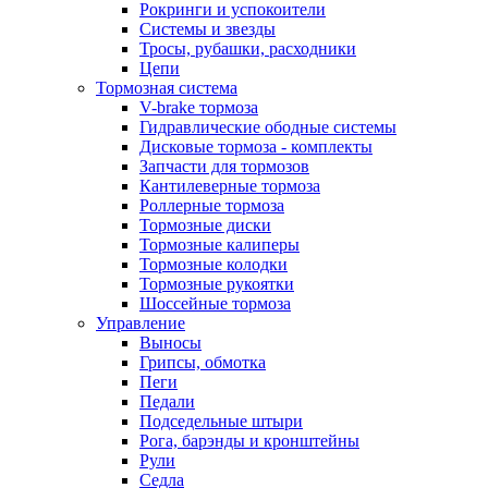
Рокринги и успокоители
Системы и звезды
Тросы, рубашки, расходники
Цепи
Тормозная система
V-brake тормоза
Гидравлические ободные системы
Дисковые тормоза - комплекты
Запчасти для тормозов
Кантилеверные тормоза
Роллерные тормоза
Тормозные диски
Тормозные калиперы
Тормозные колодки
Тормозные рукоятки
Шоссейные тормоза
Управление
Выносы
Грипсы, обмотка
Пеги
Педали
Подседельные штыри
Рога, барэнды и кронштейны
Рули
Седла