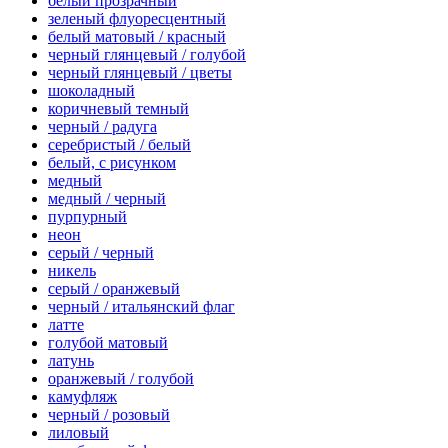
белый прозрачный
зеленый флуоресцентный
белый матовый / красный
черный глянцевый / голубой
черный глянцевый / цветы
шоколадный
коричневый темный
черный / радуга
серебристый / белый
белый, с рисунком
медный
медный / черный
пурпурный
неон
серый / черный
никель
серый / оранжевый
черный / итальянский флаг
латте
голубой матовый
латунь
оранжевый / голубой
камуфляж
черный / розовый
лиловый