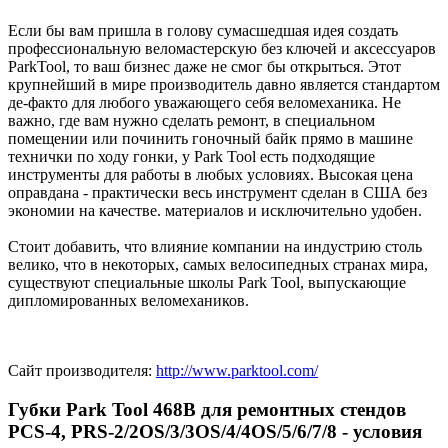
Если бы вам пришла в голову сумасшедшая идея создать
профессиональную веломастерскую без ключей и аксессуаров
ParkTool, то ваш бизнес даже не смог бы открыться. Этот
крупнейший в мире производитель давно является стандартом
де-факто для любого уважающего себя веломеханика. Не
важно, где вам нужно сделать ремонт, в специальном
помещении или починить гоночный байк прямо в машине
технички по ходу гонки, у Park Tool есть подходящие
инструменты для работы в любых условиях. Высокая цена
оправдана - практически весь инструмент сделан в США без
экономии на качестве. материалов и исключительно удобен.
Стоит добавить, что влияние компании на индустрию столь
велико, что в некоторых, самых велосипедных странах мира,
существуют специальные школы Park Tool, выпускающие
дипломированных веломехаников.
Сайт производителя:
http://www.parktool.com/
Губки Park Tool 468B для ремонтных стендов
PCS-4, PRS-2/2OS/3/3OS/4/4OS/5/6/7/8 - условия