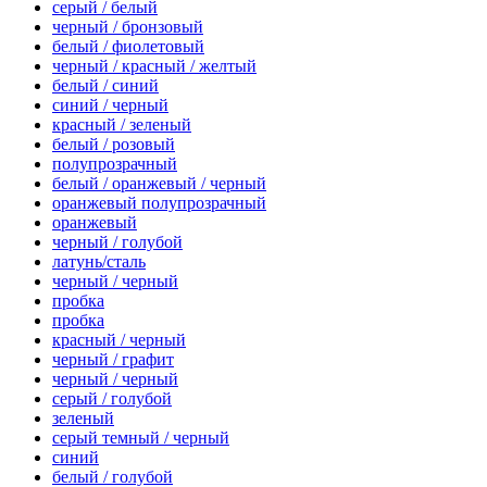
серый / белый
черный / бронзовый
белый / фиолетовый
черный / красный / желтый
белый / синий
синий / черный
красный / зеленый
белый / розовый
полупрозрачный
белый / оранжевый / черный
оранжевый полупрозрачный
оранжевый
черный / голубой
латунь/сталь
черный / черный
пробка
пробка
красный / черный
черный / графит
черный / черный
серый / голубой
зеленый
серый темный / черный
синий
белый / голубой