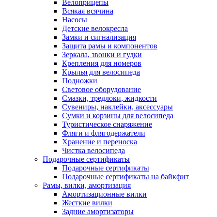
Велоприцепы
Всякая всячина
Насосы
Детские велокресла
Замки и сигнализация
Защита рамы и компонентов
Зеркала, звонки и гудки
Крепления для номеров
Крылья для велосипеда
Подножки
Световое оборудование
Смазки, тредлоки, жидкости
Сувениры, наклейки, аксессуары
Сумки и корзины для велосипеда
Туристическое снаряжение
Фляги и флягодержатели
Хранение и переноска
Чистка велосипеда
Подарочные сертификаты
Подарочные сертификаты
Подарочные сертификаты на байкфит
Рамы, вилки, амортизация
Амортизационные вилки
Жесткие вилки
Задние амортизаторы