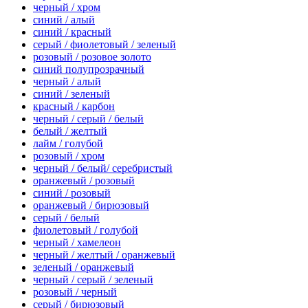
черный / хром
синий / алый
синий / красный
серый / фиолетовый / зеленый
розовый / розовое золото
синий полупрозрачный
черный / алый
синий / зеленый
красный / карбон
черный / серый / белый
белый / желтый
лайм / голубой
розовый / хром
черный / белый/ серебристый
оранжевый / розовый
синий / розовый
оранжевый / бирюзовый
серый / белый
фиолетовый / голубой
черный / хамелеон
черный / желтый / оранжевый
зеленый / оранжевый
черный / серый / зеленый
розовый / черный
серый / бирюзовый