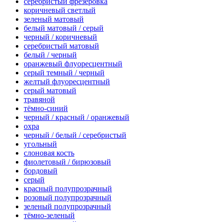
серебристый фрезеровка
коричневый светлый
зеленый матовый
белый матовый / серый
черный / коричневый
серебристый матовый
белый / черный
оранжевый флуоресцентный
серый темный / черный
желтый флуоресцентный
серый матовый
травяной
тёмно-синий
черный / красный / оранжевый
охра
черный / белый / серебристый
угольный
слоновая кость
фиолетовый / бирюзовый
бордовый
серый
красный полупрозрачный
розовый полупрозрачный
зеленый полупрозрачный
тёмно-зеленый