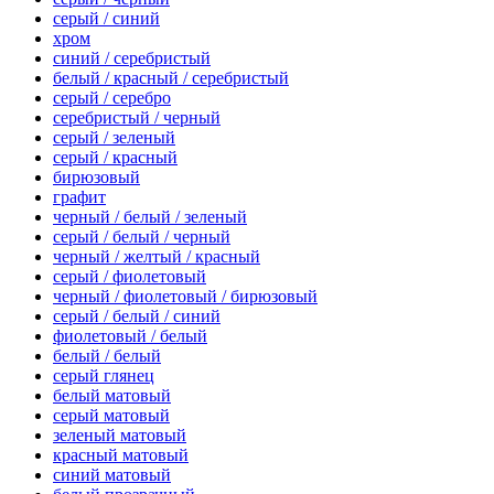
серый / синий
хром
синий / серебристый
белый / красный / серебристый
серый / серебро
серебристый / черный
серый / зеленый
серый / красный
бирюзовый
графит
черный / белый / зеленый
серый / белый / черный
черный / желтый / красный
серый / фиолетовый
черный / фиолетовый / бирюзовый
серый / белый / синий
фиолетовый / белый
белый / белый
серый глянец
белый матовый
серый матовый
зеленый матовый
красный матовый
синий матовый