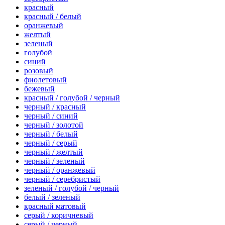
красный
красный / белый
оранжевый
желтый
зеленый
голубой
синий
розовый
фиолетовый
бежевый
красный / голубой / черный
черный / красный
черный / синий
черный / золотой
черный / белый
черный / серый
черный / желтый
черный / зеленый
черный / оранжевый
черный / серебристый
зеленый / голубой / черный
белый / зеленый
красный матовый
серый / коричневый
серый / черный