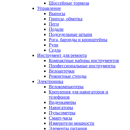
Шоссейные тормоза
Управление
Выносы
Грипсы, обмотка
Пеги
Педали
Подседельные штыри
Рога, барэнды и кронштейны
Рули
Седла
Инструмент для ремонта
Компактные наборы инструментов
Профессиональные инструменты
Велоаптечки
Ремонтные стенды
Электроника
Велокомпьютеры
Крепления для навигаторов и
телефонов
Видеокамеры
Навигаторы
Пульсометры
Смарт-часы
Измерители мощности
Элементы питания