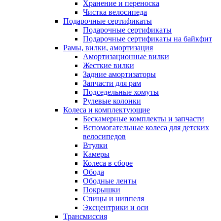
Хранение и переноска
Чистка велосипеда
Подарочные сертификаты
Подарочные сертификаты
Подарочные сертификаты на байкфит
Рамы, вилки, амортизация
Амортизационные вилки
Жесткие вилки
Задние амортизаторы
Запчасти для рам
Подседельные хомуты
Рулевые колонки
Колеса и комплектующие
Бескамерные комплекты и запчасти
Вспомогательные колеса для детских
велосипедов
Втулки
Камеры
Колеса в сборе
Обода
Ободные ленты
Покрышки
Спицы и ниппеля
Эксцентрики и оси
Трансмиссия