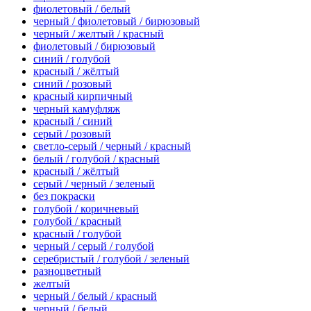
фиолетовый / белый
черный / фиолетовый / бирюзовый
черный / желтый / красный
фиолетовый / бирюзовый
синий / голубой
красный / жёлтый
синий / розовый
красный кирпичный
черный камуфляж
красный / синий
серый / розовый
светло-серый / черный / красный
белый / голубой / красный
красный / жёлтый
серый / черный / зеленый
без покраски
голубой / коричневый
голубой / красный
красный / голубой
черный / серый / голубой
серебристый / голубой / зеленый
разноцветный
желтый
черный / белый / красный
черный / белый