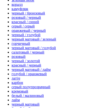
зеленый неон
коралл
камуфляж
черный / бронзовый
розовый / черный
красный / синий
серый / серый
оранжевый / черный
черный / голубой
черный матовый / зеленый
горчичный
черный матовый / голубой
салатовый / черный
розовый
черный / золотой
красный / черный
черный матовый / лайм
голубой / оранжевый
латте
карбон
серый полупрозрачный
кремовый
белый / малиновый
лайм
черный матовый