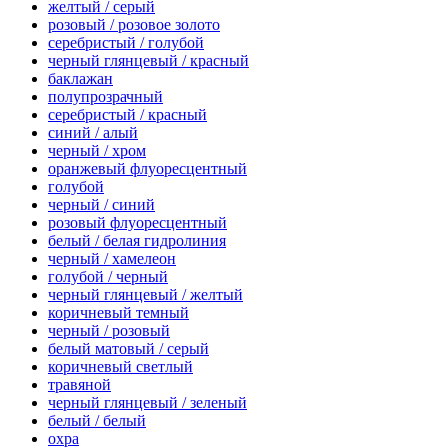
желтый / серый
розовый / розовое золото
серебристый / голубой
черный глянцевый / красный
баклажан
полупрозрачный
серебристый / красный
синий / алый
черный / хром
оранжевый флуоресцентный
голубой
черный / синий
розовый флуоресцентный
белый / белая гидролиния
черный / хамелеон
голубой / черный
черный глянцевый / желтый
коричневый темный
черный / розовый
белый матовый / серый
коричневый светлый
травяной
черный глянцевый / зеленый
белый / белый
охра