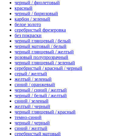
черный / фиолетовый
красный
черный / бирюзовый
карбон / зеленый
белое золото
серебристый фрезеровка
без покраски
черный глянцевый / белый
черный матовый / белый
черный глянцевый / желтый
розовый полупрозрачный
черный глянцевый / зеленый
серебристый / красный / черный
серый / желтый
желтый / зеленый
синий / оранжевый
черный / синий / желтый
черный / белый / желтый
синий / зеленый
желтый / черный
черный глянцевый / красный
темно-синий
черный / черный
синий / желтый
серебристый матовый