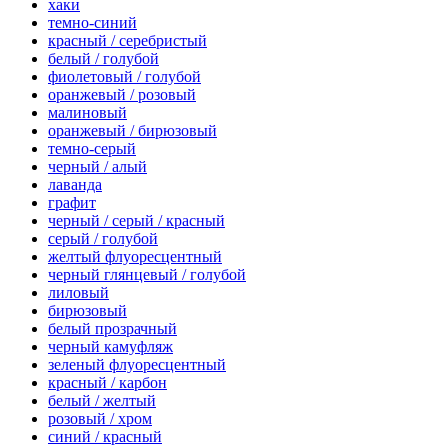
хаки
темно-синий
красный / серебристый
белый / голубой
фиолетовый / голубой
оранжевый / розовый
малиновый
оранжевый / бирюзовый
темно-серый
черный / алый
лаванда
графит
черный / серый / красный
серый / голубой
желтый флуоресцентный
черный глянцевый / голубой
лиловый
бирюзовый
белый прозрачный
черный камуфляж
зеленый флуоресцентный
красный / карбон
белый / желтый
розовый / хром
синий / красный