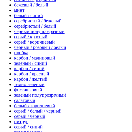
бежевый / белый
минт
белый / синий
серебристый / бежевый
серебристый / белый
черный полупрозрачный
серый / красный
серый / коричневый
черный / розовый / белый
пробка
карбон / малиновый
зеленый / синий
карбон / синий
карбон / красный
карбон / желтый
темно-зеленый
фисташковый
зеленый полупрозрачный
салатовый
белый / коричневый
серый / белый / черный
серый / черный
цитрус
серый / синий