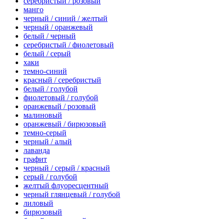
серебристый / розовый
манго
черный / синий / желтый
черный / оранжевый
белый / черный
серебристый / фиолетовый
белый / серый
хаки
темно-синий
красный / серебристый
белый / голубой
фиолетовый / голубой
оранжевый / розовый
малиновый
оранжевый / бирюзовый
темно-серый
черный / алый
лаванда
графит
черный / серый / красный
серый / голубой
желтый флуоресцентный
черный глянцевый / голубой
лиловый
бирюзовый