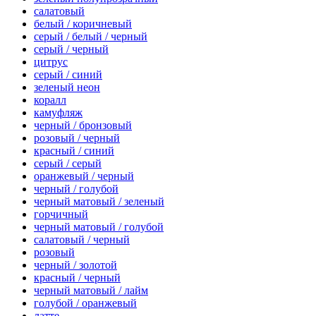
салатовый
белый / коричневый
серый / белый / черный
серый / черный
цитрус
серый / синий
зеленый неон
коралл
камуфляж
черный / бронзовый
розовый / черный
красный / синий
серый / серый
оранжевый / черный
черный / голубой
черный матовый / зеленый
горчичный
черный матовый / голубой
салатовый / черный
розовый
черный / золотой
красный / черный
черный матовый / лайм
голубой / оранжевый
латте