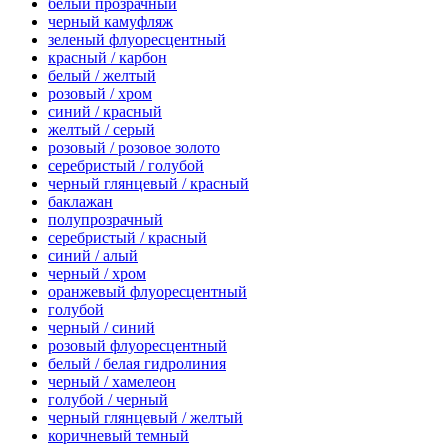
белый прозрачный
черный камуфляж
зеленый флуоресцентный
красный / карбон
белый / желтый
розовый / хром
синий / красный
желтый / серый
розовый / розовое золото
серебристый / голубой
черный глянцевый / красный
баклажан
полупрозрачный
серебристый / красный
синий / алый
черный / хром
оранжевый флуоресцентный
голубой
черный / синий
розовый флуоресцентный
белый / белая гидролиния
черный / хамелеон
голубой / черный
черный глянцевый / желтый
коричневый темный