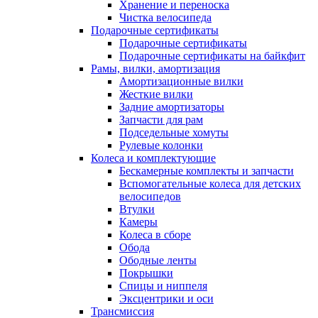
Хранение и переноска
Чистка велосипеда
Подарочные сертификаты
Подарочные сертификаты
Подарочные сертификаты на байкфит
Рамы, вилки, амортизация
Амортизационные вилки
Жесткие вилки
Задние амортизаторы
Запчасти для рам
Подседельные хомуты
Рулевые колонки
Колеса и комплектующие
Бескамерные комплекты и запчасти
Вспомогательные колеса для детских
велосипедов
Втулки
Камеры
Колеса в сборе
Обода
Ободные ленты
Покрышки
Спицы и ниппеля
Эксцентрики и оси
Трансмиссия