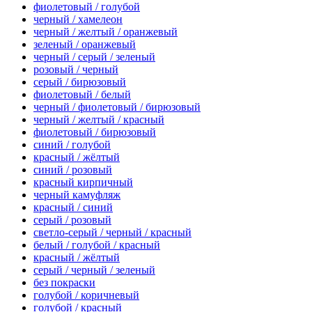
фиолетовый / голубой
черный / хамелеон
черный / желтый / оранжевый
зеленый / оранжевый
черный / серый / зеленый
розовый / черный
серый / бирюзовый
фиолетовый / белый
черный / фиолетовый / бирюзовый
черный / желтый / красный
фиолетовый / бирюзовый
синий / голубой
красный / жёлтый
синий / розовый
красный кирпичный
черный камуфляж
красный / синий
серый / розовый
светло-серый / черный / красный
белый / голубой / красный
красный / жёлтый
серый / черный / зеленый
без покраски
голубой / коричневый
голубой / красный