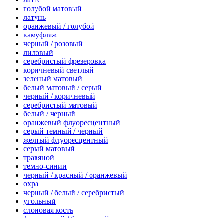
голубой матовый
латунь
оранжевый / голубой
камуфляж
черный / розовый
лиловый
серебристый фрезеровка
коричневый светлый
зеленый матовый
белый матовый / серый
черный / коричневый
серебристый матовый
белый / черный
оранжевый флуоресцентный
серый темный / черный
желтый флуоресцентный
серый матовый
травяной
тёмно-синий
черный / красный / оранжевый
охра
черный / белый / серебристый
угольный
слоновая кость