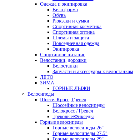
Одежда и экипировка
Вело форма
Обувь
Рюкзаки и сумки
Спортивная косметика
Спортивная оптика
Шлемы и защита
Повседневная одежда
Экипировка
Спортивное питание
Велостанки, дорожки
Велостанки
Запчасти и аксессуары к велостанкам
ЛЕТО
ЗИМА
ГОРНЫЕ ЛЫЖИ
Велосипеды
Шоссе, Кросс, Гревел
Шоссейные велосипеды
Велокросс / Гревел
Трековые/Фикседы
Горные велосипеды
Горные велосипеды 26"
Горные велосипеды 27.5"
Горные велосипеды 29"