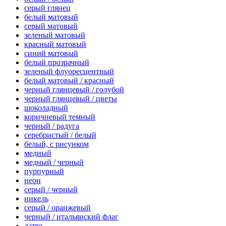
серый глянец
белый матовый
серый матовый
зеленый матовый
красный матовый
синий матовый
белый прозрачный
зеленый флуоресцентный
белый матовый / красный
черный глянцевый / голубой
черный глянцевый / цветы
шоколадный
коричневый темный
черный / радуга
серебристый / белый
белый, с рисунком
медный
медный / черный
пурпурный
неон
серый / черный
никель
серый / оранжевый
черный / итальянский флаг
латте