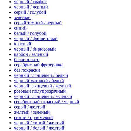
черный / графит
черный / черный
серый / голубой
зеленый
серый темный / черный
синий
белый / голубой
черный / фиолетовый
красный
черный / бирюзовый
карбон / зеленый
белое золото
серебристый фрезеровка
без покраски
черный глянцевый / белый
черный матовый / белый
черный глянцевый / желтый
розовый полупрозрачный
черный глянцевый / зеленый
серебристый / красный / черный
серый / желтый
желтый / зеленый
синий / оранжевый
черный / синий / желтый
черный / белый / желтый