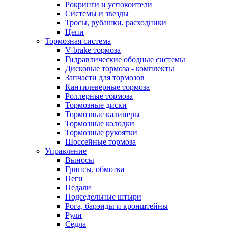
Рокринги и успокоители
Системы и звезды
Тросы, рубашки, расходники
Цепи
Тормозная система
V-brake тормоза
Гидравлические ободные системы
Дисковые тормоза - комплекты
Запчасти для тормозов
Кантилеверные тормоза
Роллерные тормоза
Тормозные диски
Тормозные калиперы
Тормозные колодки
Тормозные рукоятки
Шоссейные тормоза
Управление
Выносы
Грипсы, обмотка
Пеги
Педали
Подседельные штыри
Рога, барэнды и кронштейны
Рули
Седла