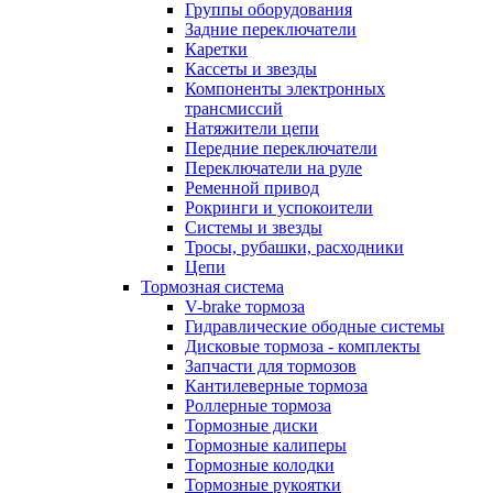
Группы оборудования
Задние переключатели
Каретки
Кассеты и звезды
Компоненты электронных
трансмиссий
Натяжители цепи
Передние переключатели
Переключатели на руле
Ременной привод
Рокринги и успокоители
Системы и звезды
Тросы, рубашки, расходники
Цепи
Тормозная система
V-brake тормоза
Гидравлические ободные системы
Дисковые тормоза - комплекты
Запчасти для тормозов
Кантилеверные тормоза
Роллерные тормоза
Тормозные диски
Тормозные калиперы
Тормозные колодки
Тормозные рукоятки