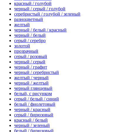
красный / голубой
черный / серый / голубой
серебристый / голубой / зеленый
разноцветный
желтый
черный / белый / красный
черный / белый
серый / серебро
золотой
прозрачный
серый / розовый
черный / серый
черный / графит
черный / серебристый
желтый / черный
черный / желтый
черный глянцевый
белый, с рисунком
серый / белый / синий
белый / фиолетовый
черный / красный
серый / бирюзовый
красный / белый
черный / зеленый
белый / бирюзовый