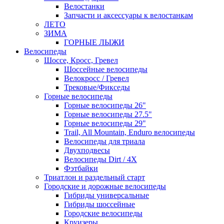
Велостанки
Запчасти и аксессуары к велостанкам
ЛЕТО
ЗИМА
ГОРНЫЕ ЛЫЖИ
Велосипеды
Шоссе, Кросс, Гревел
Шоссейные велосипеды
Велокросс / Гревел
Трековые/Фикседы
Горные велосипеды
Горные велосипеды 26"
Горные велосипеды 27.5"
Горные велосипеды 29"
Trail, All Mountain, Enduro велосипеды
Велосипеды для триала
Двухподвесы
Велосипеды Dirt / 4X
Фэтбайки
Триатлон и раздельный старт
Городские и дорожные велосипеды
Гибриды универсальные
Гибриды шоссейные
Городские велосипеды
Круизеры