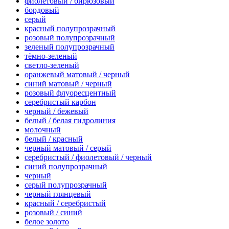
фиолетовый / бирюзовый
бордовый
серый
красный полупрозрачный
розовый полупрозрачный
зеленый полупрозрачный
тёмно-зеленый
светло-зеленый
оранжевый матовый / черный
синий матовый / черный
розовый флуоресцентный
серебристый карбон
черный / бежевый
белый / белая гидролиния
молочный
белый / красный
черный матовый / серый
серебристый / фиолетовый / черный
синий полупрозрачный
черный
серый полупрозрачный
черный глянцевый
красный / серебристый
розовый / синий
белое золото