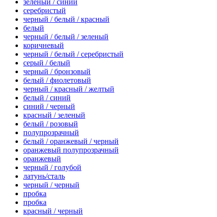
зеленый / синий
серебристый
черный / белый / красный
белый
черный / белый / зеленый
коричневый
черный / белый / серебристый
серый / белый
черный / бронзовый
белый / фиолетовый
черный / красный / желтый
белый / синий
синий / черный
красный / зеленый
белый / розовый
полупрозрачный
белый / оранжевый / черный
оранжевый полупрозрачный
оранжевый
черный / голубой
латунь/сталь
черный / черный
пробка
пробка
красный / черный