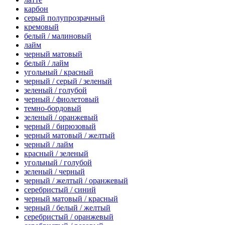
карбон
серый полупрозрачный
кремовый
белый / малиновый
лайм
черный матовый
белый / лайм
угольный / красный
черный / серый / зеленый
зеленый / голубой
черный / фиолетовый
темно-бордовый
зеленый / оранжевый
черный / бирюзовый
черный матовый / желтый
черный / лайм
красный / зеленый
угольный / голубой
зеленый / черный
черный / желтый / оранжевый
серебристый / синий
черный матовый / красный
черный / белый / желтый
серебристый / оранжевый