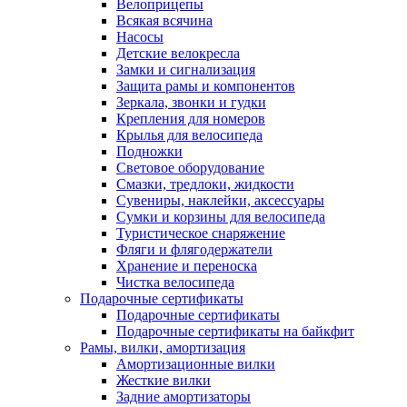
Велоприцепы
Всякая всячина
Насосы
Детские велокресла
Замки и сигнализация
Защита рамы и компонентов
Зеркала, звонки и гудки
Крепления для номеров
Крылья для велосипеда
Подножки
Световое оборудование
Смазки, тредлоки, жидкости
Сувениры, наклейки, аксессуары
Сумки и корзины для велосипеда
Туристическое снаряжение
Фляги и флягодержатели
Хранение и переноска
Чистка велосипеда
Подарочные сертификаты
Подарочные сертификаты
Подарочные сертификаты на байкфит
Рамы, вилки, амортизация
Амортизационные вилки
Жесткие вилки
Задние амортизаторы