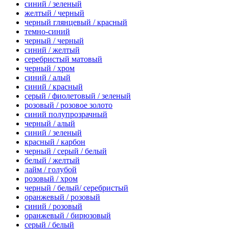
синий / зеленый
желтый / черный
черный глянцевый / красный
темно-синий
черный / черный
синий / желтый
серебристый матовый
черный / хром
синий / алый
синий / красный
серый / фиолетовый / зеленый
розовый / розовое золото
синий полупрозрачный
черный / алый
синий / зеленый
красный / карбон
черный / серый / белый
белый / желтый
лайм / голубой
розовый / хром
черный / белый/ серебристый
оранжевый / розовый
синий / розовый
оранжевый / бирюзовый
серый / белый