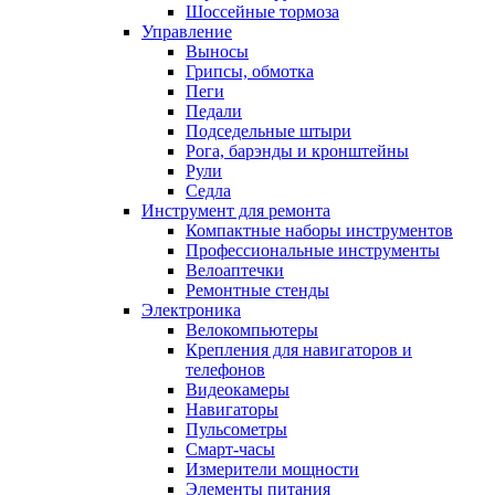
Шоссейные тормоза
Управление
Выносы
Грипсы, обмотка
Пеги
Педали
Подседельные штыри
Рога, барэнды и кронштейны
Рули
Седла
Инструмент для ремонта
Компактные наборы инструментов
Профессиональные инструменты
Велоаптечки
Ремонтные стенды
Электроника
Велокомпьютеры
Крепления для навигаторов и
телефонов
Видеокамеры
Навигаторы
Пульсометры
Смарт-часы
Измерители мощности
Элементы питания