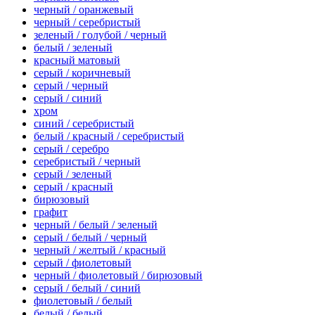
черный / оранжевый
черный / серебристый
зеленый / голубой / черный
белый / зеленый
красный матовый
серый / коричневый
серый / черный
серый / синий
хром
синий / серебристый
белый / красный / серебристый
серый / серебро
серебристый / черный
серый / зеленый
серый / красный
бирюзовый
графит
черный / белый / зеленый
серый / белый / черный
черный / желтый / красный
серый / фиолетовый
черный / фиолетовый / бирюзовый
серый / белый / синий
фиолетовый / белый
белый / белый