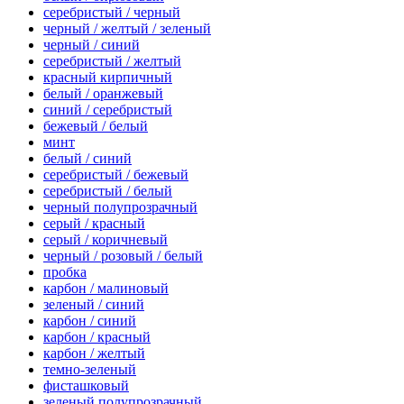
серебристый / черный
черный / желтый / зеленый
черный / синий
серебристый / желтый
красный кирпичный
белый / оранжевый
синий / серебристый
бежевый / белый
минт
белый / синий
серебристый / бежевый
серебристый / белый
черный полупрозрачный
серый / красный
серый / коричневый
черный / розовый / белый
пробка
карбон / малиновый
зеленый / синий
карбон / синий
карбон / красный
карбон / желтый
темно-зеленый
фисташковый
зеленый полупрозрачный