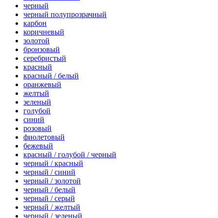
черный
черный полупрозрачный
карбон
коричневый
золотой
бронзовый
серебристый
красный
красный / белый
оранжевый
желтый
зеленый
голубой
синий
розовый
фиолетовый
бежевый
красный / голубой / черный
черный / красный
черный / синий
черный / золотой
черный / белый
черный / серый
черный / желтый
черный / зеленый