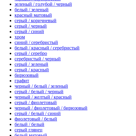
зеленый / голубой / черный
белый / зеленый
красный матовый
серый / коричневый
серый / черный
серый / синий
хром
синий / серебристый
белый / красный / серебристый
серый / серебро
серебристый / черный
серый / зеленый
серый / красный
бирюзовый
графит
черный / белый / зеленый
серый / белый / черный
черный / желтый / красный
серый / фиолетовый
черный / фиолетовый / бирюзовый
серый / белый / синий
фиолетовый / белый
белый / белый
серый глянец
белый матовый