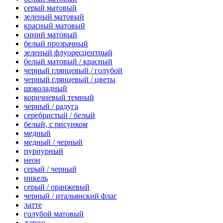
серый матовый
зеленый матовый
красный матовый
синий матовый
белый прозрачный
зеленый флуоресцентный
белый матовый / красный
черный глянцевый / голубой
черный глянцевый / цветы
шоколадный
коричневый темный
черный / радуга
серебристый / белый
белый, с рисунком
медный
медный / черный
пурпурный
неон
серый / черный
никель
серый / оранжевый
черный / итальянский флаг
латте
голубой матовый
латунь