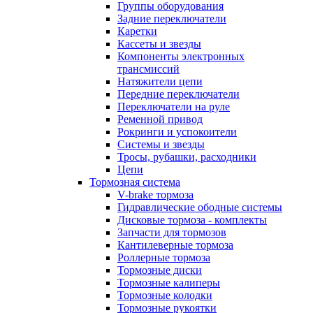
Группы оборудования
Задние переключатели
Каретки
Кассеты и звезды
Компоненты электронных
трансмиссий
Натяжители цепи
Передние переключатели
Переключатели на руле
Ременной привод
Рокринги и успокоители
Системы и звезды
Тросы, рубашки, расходники
Цепи
Тормозная система
V-brake тормоза
Гидравлические ободные системы
Дисковые тормоза - комплекты
Запчасти для тормозов
Кантилеверные тормоза
Роллерные тормоза
Тормозные диски
Тормозные калиперы
Тормозные колодки
Тормозные рукоятки