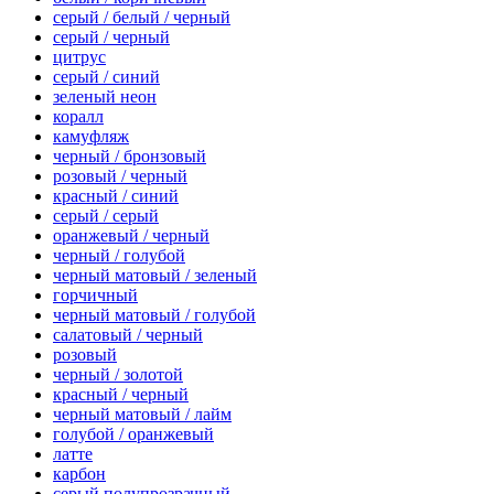
серый / белый / черный
серый / черный
цитрус
серый / синий
зеленый неон
коралл
камуфляж
черный / бронзовый
розовый / черный
красный / синий
серый / серый
оранжевый / черный
черный / голубой
черный матовый / зеленый
горчичный
черный матовый / голубой
салатовый / черный
розовый
черный / золотой
красный / черный
черный матовый / лайм
голубой / оранжевый
латте
карбон
серый полупрозрачный