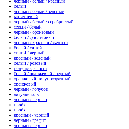
черный / белый / красный
белый
черный / белый / зеленый
коричневый
черный / белый / серебристый
серый / белый
черный / бронзовый
белый / фиолетовый
черный / красный / желтый
белый / синий
синий / черный
красный / зеленый
белый / розовый
полупрозрачный
белый / оранжевый / черный
оранжевый полупрозрачный
оранжевый
черный / голубой
латунь/сталь
черный / черный
пробка
пробка
красный / черный
черный / графит
черный / черный