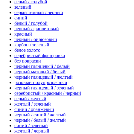
серый / голубой
зеленый
серый темный / черный
синий
белый / голубой
черный / фиолетовый
красный
черный / бирюзовый
карбон / зеленый
белое золото
серебристый фрезеровка
без покраски
черный глянцевый / белый
черный матовый / белый
черный глянцевый / желтый
розовый полупрозрачный
черный глянцевый / зеленый
серебристый / красный / черный
серый / желтый
желтый / зеленый
синий / оранжевый
черный / синий / желтый
черный / белый / желтый
синий / зеленый
желтый / черный