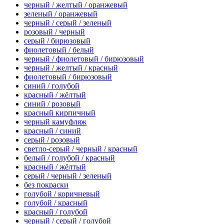
черный / желтый / оранжевый
зеленый / оранжевый
черный / серый / зеленый
розовый / черный
серый / бирюзовый
фиолетовый / белый
черный / фиолетовый / бирюзовый
черный / желтый / красный
фиолетовый / бирюзовый
синий / голубой
красный / жёлтый
синий / розовый
красный кирпичный
черный камуфляж
красный / синий
серый / розовый
светло-серый / черный / красный
белый / голубой / красный
красный / жёлтый
серый / черный / зеленый
без покраски
голубой / коричневый
голубой / красный
красный / голубой
черный / серый / голубой