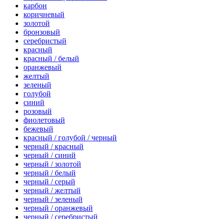
карбон
коричневый
золотой
бронзовый
серебристый
красный
красный / белый
оранжевый
желтый
зеленый
голубой
синий
розовый
фиолетовый
бежевый
красный / голубой / черный
черный / красный
черный / синий
черный / золотой
черный / белый
черный / серый
черный / желтый
черный / зеленый
черный / оранжевый
черный / серебристый