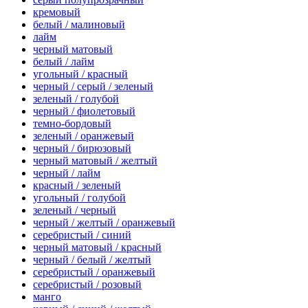
кремовый
белый / малиновый
лайм
черный матовый
белый / лайм
угольный / красный
черный / серый / зеленый
зеленый / голубой
черный / фиолетовый
темно-бордовый
зеленый / оранжевый
черный / бирюзовый
черный матовый / желтый
черный / лайм
красный / зеленый
угольный / голубой
зеленый / черный
черный / желтый / оранжевый
серебристый / синий
черный матовый / красный
черный / белый / желтый
серебристый / оранжевый
серебристый / розовый
манго