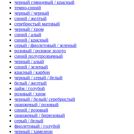
черный глянцевый / красный
темно-синий
черный / черный
синий / желтый
серебристый матовый
черный / хром
синий / алый
синий / красный
серый / фиолетовый / зеленый
розовый / розовое золото
синий полупрозрачный
черный / алый
синий / зеленый
красный / карбон
черный / серый / белый
белый / желтый
лайм / голубой
розовый / хром
черный / белый/ серебристый
оранжевый / розовый
синий / розовый
оранжевый / бирюзовый
серый / белый
фиолетовый / голубой
черный / хамелеон