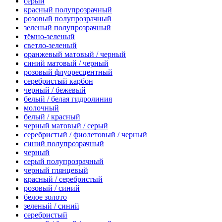
серый
красный полупрозрачный
розовый полупрозрачный
зеленый полупрозрачный
тёмно-зеленый
светло-зеленый
оранжевый матовый / черный
синий матовый / черный
розовый флуоресцентный
серебристый карбон
черный / бежевый
белый / белая гидролиния
молочный
белый / красный
черный матовый / серый
серебристый / фиолетовый / черный
синий полупрозрачный
черный
серый полупрозрачный
черный глянцевый
красный / серебристый
розовый / синий
белое золото
зеленый / синий
серебристый