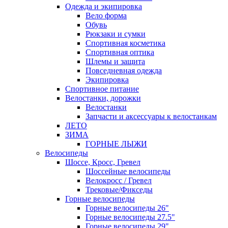
Одежда и экипировка
Вело форма
Обувь
Рюкзаки и сумки
Спортивная косметика
Спортивная оптика
Шлемы и защита
Повседневная одежда
Экипировка
Спортивное питание
Велостанки, дорожки
Велостанки
Запчасти и аксессуары к велостанкам
ЛЕТО
ЗИМА
ГОРНЫЕ ЛЫЖИ
Велосипеды
Шоссе, Кросс, Гревел
Шоссейные велосипеды
Велокросс / Гревел
Трековые/Фикседы
Горные велосипеды
Горные велосипеды 26"
Горные велосипеды 27.5"
Горные велосипеды 29"