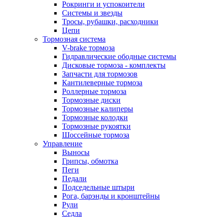
Рокринги и успокоители
Системы и звезды
Тросы, рубашки, расходники
Цепи
Тормозная система
V-brake тормоза
Гидравлические ободные системы
Дисковые тормоза - комплекты
Запчасти для тормозов
Кантилеверные тормоза
Роллерные тормоза
Тормозные диски
Тормозные калиперы
Тормозные колодки
Тормозные рукоятки
Шоссейные тормоза
Управление
Выносы
Грипсы, обмотка
Пеги
Педали
Подседельные штыри
Рога, барэнды и кронштейны
Рули
Седла