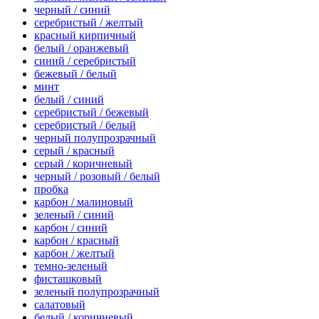
черный / синий
серебристый / желтый
красный кирпичный
белый / оранжевый
синий / серебристый
бежевый / белый
минт
белый / синий
серебристый / бежевый
серебристый / белый
черный полупрозрачный
серый / красный
серый / коричневый
черный / розовый / белый
пробка
карбон / малиновый
зеленый / синий
карбон / синий
карбон / красный
карбон / желтый
темно-зеленый
фисташковый
зеленый полупрозрачный
салатовый
белый / коричневый