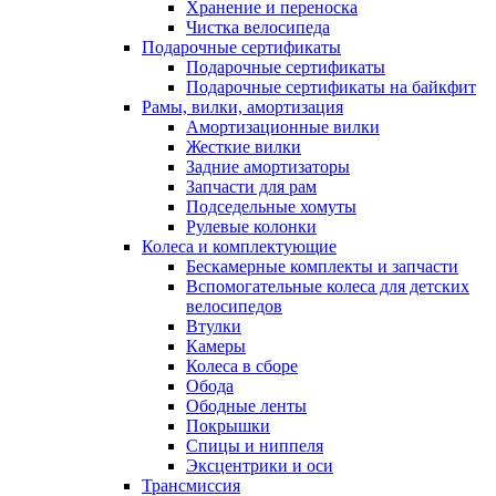
Хранение и переноска
Чистка велосипеда
Подарочные сертификаты
Подарочные сертификаты
Подарочные сертификаты на байкфит
Рамы, вилки, амортизация
Амортизационные вилки
Жесткие вилки
Задние амортизаторы
Запчасти для рам
Подседельные хомуты
Рулевые колонки
Колеса и комплектующие
Бескамерные комплекты и запчасти
Вспомогательные колеса для детских
велосипедов
Втулки
Камеры
Колеса в сборе
Обода
Ободные ленты
Покрышки
Спицы и ниппеля
Эксцентрики и оси
Трансмиссия