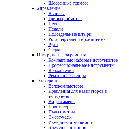
Шоссейные тормоза
Управление
Выносы
Грипсы, обмотка
Пеги
Педали
Подседельные штыри
Рога, барэнды и кронштейны
Рули
Седла
Инструмент для ремонта
Компактные наборы инструментов
Профессиональные инструменты
Велоаптечки
Ремонтные стенды
Электроника
Велокомпьютеры
Крепления для навигаторов и
телефонов
Видеокамеры
Навигаторы
Пульсометры
Смарт-часы
Измерители мощности
Элементы питания