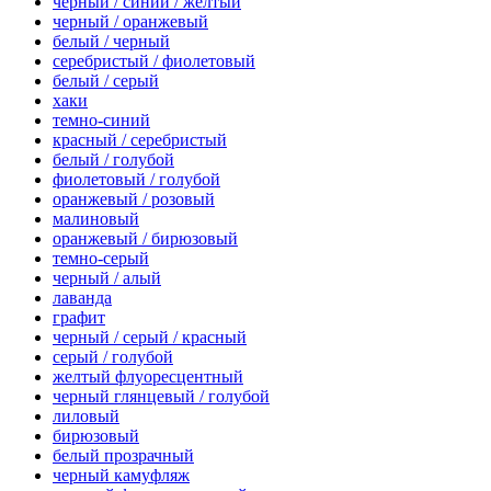
черный / синий / желтый
черный / оранжевый
белый / черный
серебристый / фиолетовый
белый / серый
хаки
темно-синий
красный / серебристый
белый / голубой
фиолетовый / голубой
оранжевый / розовый
малиновый
оранжевый / бирюзовый
темно-серый
черный / алый
лаванда
графит
черный / серый / красный
серый / голубой
желтый флуоресцентный
черный глянцевый / голубой
лиловый
бирюзовый
белый прозрачный
черный камуфляж