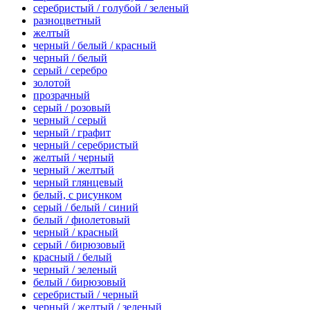
серебристый / голубой / зеленый
разноцветный
желтый
черный / белый / красный
черный / белый
серый / серебро
золотой
прозрачный
серый / розовый
черный / серый
черный / графит
черный / серебристый
желтый / черный
черный / желтый
черный глянцевый
белый, с рисунком
серый / белый / синий
белый / фиолетовый
черный / красный
серый / бирюзовый
красный / белый
черный / зеленый
белый / бирюзовый
серебристый / черный
черный / желтый / зеленый