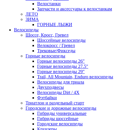
Велостанки
Запчасти и аксессуары к велостанкам
ЛЕТО
ЗИМА
ГОРНЫЕ ЛЫЖИ
Велосипеды
Шоссе, Кросс, Гревел
Шоссейные велосипеды
Велокросс / Гревел
Трековые/Фикседы
Горные велосипеды
Горные велосипеды 26"
Горные велосипеды 27.5"
Горные велосипеды 29"
Trail, All Mountain, Enduro велосипеды
Велосипеды для триала
Двухподвесы
Велосипеды Dirt / 4X
Фэтбайки
Триатлон и раздельный старт
Городские и дорожные велосипеды
Гибриды универсальные
Гибриды шоссейные
Городские велосипеды
Круизеры