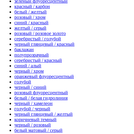
зеленый флуоресцентный
красный / карбон
белый / желтый
розовый / хром
синий / красный
желтый / серый
розовый / розовое золото
серебристый / голубой
черный глянцевый / красный
баклажан
полупрозрачный
серебристый / красный
синий / алый
черный / хром
оранжевый флуоресцентный
голубой
черный / синий
розовый флуоресцентный
белый / белая гидролиния
черный / хамелеон
голубой / черный
черный глянцевый / желтый
коричневый темный
черный / розовый
белый матовый / серый