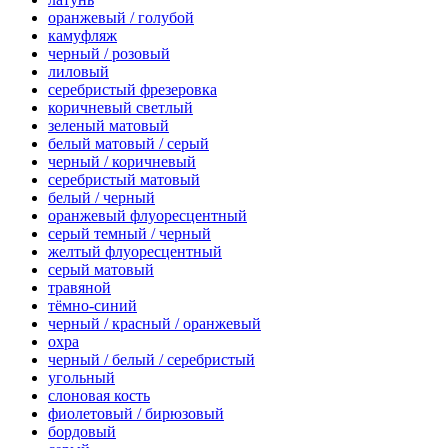
оранжевый / голубой
камуфляж
черный / розовый
лиловый
серебристый фрезеровка
коричневый светлый
зеленый матовый
белый матовый / серый
черный / коричневый
серебристый матовый
белый / черный
оранжевый флуоресцентный
серый темный / черный
желтый флуоресцентный
серый матовый
травяной
тёмно-синий
черный / красный / оранжевый
охра
черный / белый / серебристый
угольный
слоновая кость
фиолетовый / бирюзовый
бордовый