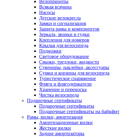
Велоприцепы
Всякая всячина
Насосы
Детские велокресла
Замки и сигнализация
Защита рамы и компонентов
Зеркала, звонки и гудки
Крепления для номеров
Крылья для велосипеда
Подножки
Световое оборудование
Смазки, тредлоки, жидкости
Сувениры, наклейки, аксессуары
Сумки и корзины для велосипеда
Туристическое снаряжение
Фляги и флягодержатели
Хранение и переноска
Чистка велосипеда
Подарочные сертификаты
Подарочные сертификаты
Подарочные сертификаты на байкфит
Рамы, вилки, амортизация
Амортизационные вилки
Жесткие вилки
Задние амортизаторы