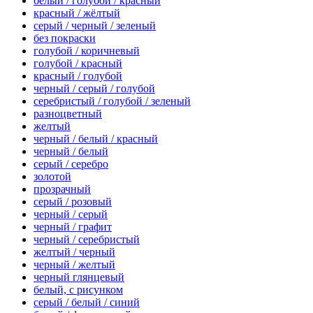
белый / голубой / красный
красный / жёлтый
серый / черный / зеленый
без покраски
голубой / коричневый
голубой / красный
красный / голубой
черный / серый / голубой
серебристый / голубой / зеленый
разноцветный
желтый
черный / белый / красный
черный / белый
серый / серебро
золотой
прозрачный
серый / розовый
черный / серый
черный / графит
черный / серебристый
желтый / черный
черный / желтый
черный глянцевый
белый, с рисунком
серый / белый / синий