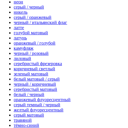
неон
серый / черный
никель
серый / оранжевый
черный / итальянский флаг
латте
голубой матовый
латунь
оранжевый / голубой
камуфляж
черный / розовый
лиловый
серебристый фрезеровка
коричневый светлый
зеленый матовый
белый матовый / серый
черный / коричневый
серебристый матовый
белый / черный
оранжевый флуоресцентный
серый темный / черный
желтый флуоресцентный
серый матовый
травяной
тёмно-синий