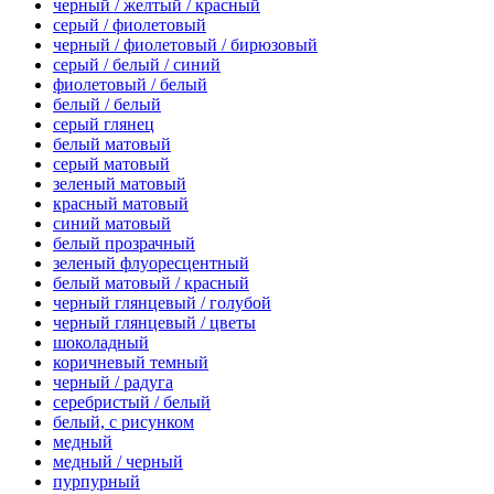
черный / желтый / красный
серый / фиолетовый
черный / фиолетовый / бирюзовый
серый / белый / синий
фиолетовый / белый
белый / белый
серый глянец
белый матовый
серый матовый
зеленый матовый
красный матовый
синий матовый
белый прозрачный
зеленый флуоресцентный
белый матовый / красный
черный глянцевый / голубой
черный глянцевый / цветы
шоколадный
коричневый темный
черный / радуга
серебристый / белый
белый, с рисунком
медный
медный / черный
пурпурный