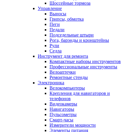
Шоссейные тормоза
Управление
Выносы
Грипсы, обмотка
Пеги
Педали
Подседельные штыри
Рога, барэнды и кронштейны
Рули
Седла
Инструмент для ремонта
Компактные наборы инструментов
Профессиональные инструменты
Велоаптечки
Ремонтные стенды
Электроника
Велокомпьютеры
Крепления для навигаторов и
телефонов
Видеокамеры
Навигаторы
Пульсометры
Смарт-часы
Измерители мощности
Элементы питания