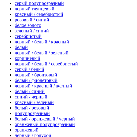
серый полупрозрачный
черный глянцевый
красный / серебристый
розовый / синий
белое золото
зеленый / синий
серебристый
черный / белый / красный
белый
черный / белый / зеленый
коричневый
черный / белый / серебристый
серый / белый
черный / бронзовый
белый / фиолетовый
черный / красный / желтый
белый / синий
синий / черный
красный / зеленый
белый / розовый
полупрозрачный
белый / оранжевый / черный
оранжевый полупрозрачный
оранжевый
черный / голубой