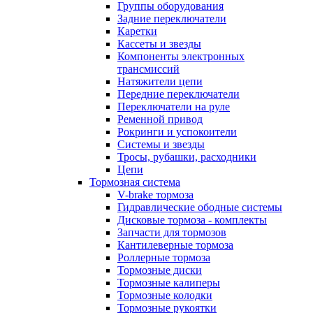
Группы оборудования
Задние переключатели
Каретки
Кассеты и звезды
Компоненты электронных
трансмиссий
Натяжители цепи
Передние переключатели
Переключатели на руле
Ременной привод
Рокринги и успокоители
Системы и звезды
Тросы, рубашки, расходники
Цепи
Тормозная система
V-brake тормоза
Гидравлические ободные системы
Дисковые тормоза - комплекты
Запчасти для тормозов
Кантилеверные тормоза
Роллерные тормоза
Тормозные диски
Тормозные калиперы
Тормозные колодки
Тормозные рукоятки