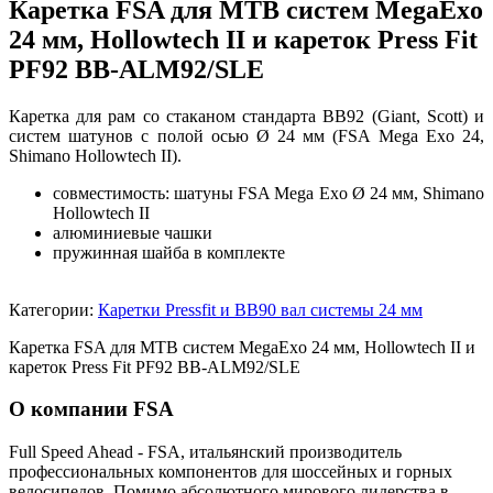
Каретка FSA для MTB систем MegaExo
24 мм, Hollowtech II и кареток Press Fit
PF92 BB-ALM92/SLE
Каретка для рам со стаканом стандарта BB92 (Giant, Scott) и
систем шатунов с полой осью Ø 24 мм (FSA Mega Exo 24,
Shimano Hollowtech II).
совместимость: шатуны FSA Mega Exo Ø 24 мм, Shimano
Hollowtech II
алюминиевые чашки
пружинная шайба в комплекте
Категории:
Каретки Pressfit и BB90 вал системы 24 мм
Каретка FSA для MTB систем MegaExo 24 мм, Hollowtech II и
кареток Press Fit PF92 BB-ALM92/SLE
О компании FSA
Full Speed Ahead - FSA, итальянский производитель
профессиональных компонентов для шоссейных и горных
велосипедов. Помимо абсолютного мирового лидерства в