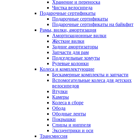
Хранение и переноска
Чистка велосипеда
Подарочные сертификаты
Подарочные сертификаты
Подарочные сертификаты на байкфит
Рамы, вилки, амортизация
Амортизационные вилки
Жесткие вилки
Задние амортизаторы
Запчасти для рам
Подседельные хомуты
Рулевые колонки
Колеса и комплектующие
Бескамерные комплекты и запчасти
Вспомогательные колеса для детских
велосипедов
Втулки
Камеры
Колеса в сборе
Обода
Ободные ленты
Покрышки
Спицы и ниппеля
Эксцентрики и оси
Трансмиссия