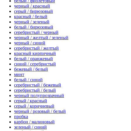
белый / фиолетовый
черный / красный
серый / бирюзовый
красный / белый
черный / зеленый
белый / бирюзовый
серебристый / черный
черный / желтый / зеленый
черный / синий
серебристый / желтый
красный кирпичный
белый / оранжевый
синий / серебристый
бежевый / белый
минт
белый / синий
серебристый / бежевый
серебристый / белый
черный полупрозрачный
серый / красный
серый / коричневый
черный / розовый / белый
пробка
карбон / малиновый
зеленый / синий