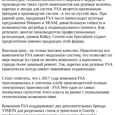
производстве таких групп компонентов как рулевые колонки,
каретки и звезды для систем, FSA является признанным
брендом в производстве систем - и это не пустой звук. При
равной цене, продукция FSA часто превосходит штатные
предложения Shimano и SRAM, давая большую гибкость в
возможностях апгрейда и индивидуального тюнинга. Как
результат, многие производители профессиональных
велосипедов, уровня Ridley, Cervelo или Specialized отдают
предпочтение именно продукции этой фирмы.
Высокая цена - не только высокое качество. Практически все
компоненты FSA имеют модульную систему, что позволяет по
мере выходе из строя не менять компонент, а выполнить
гораздо более дешевый ремонт. Так, каретки или рулевые FSA
практически всегда имеют заменяемые подшипники.
Стоит отметить, что с 2017 года компания FSA
присоединилась к элитному клубу производителей полных
электронных трансмиссий - FSA Wee один из самых
необычных групсетов этого класса на рынке с уникальными
техническими возможностями.
Компания FSA поддерживает два дополнительных бренда:
VISION для раздельных гонок и триатлона и Gravity -