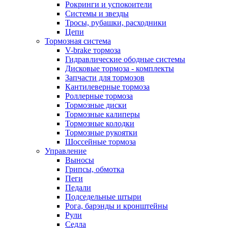
Рокринги и успокоители
Системы и звезды
Тросы, рубашки, расходники
Цепи
Тормозная система
V-brake тормоза
Гидравлические ободные системы
Дисковые тормоза - комплекты
Запчасти для тормозов
Кантилеверные тормоза
Роллерные тормоза
Тормозные диски
Тормозные калиперы
Тормозные колодки
Тормозные рукоятки
Шоссейные тормоза
Управление
Выносы
Грипсы, обмотка
Пеги
Педали
Подседельные штыри
Рога, барэнды и кронштейны
Рули
Седла