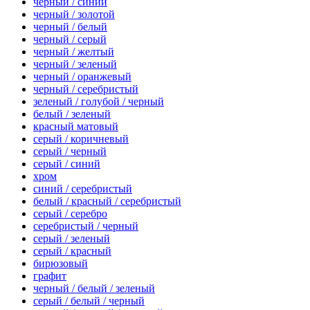
черный / синий
черный / золотой
черный / белый
черный / серый
черный / желтый
черный / зеленый
черный / оранжевый
черный / серебристый
зеленый / голубой / черный
белый / зеленый
красный матовый
серый / коричневый
серый / черный
серый / синий
хром
синий / серебристый
белый / красный / серебристый
серый / серебро
серебристый / черный
серый / зеленый
серый / красный
бирюзовый
графит
черный / белый / зеленый
серый / белый / черный