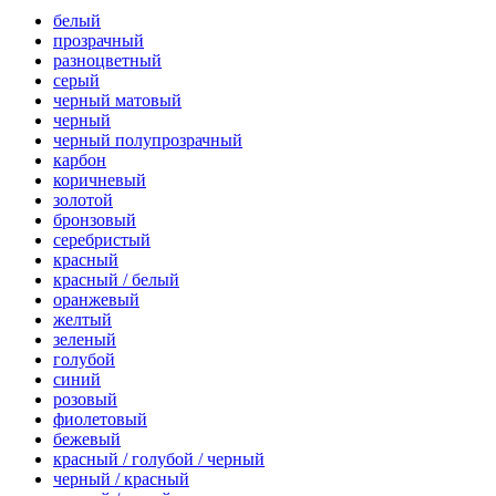
белый
прозрачный
разноцветный
серый
черный матовый
черный
черный полупрозрачный
карбон
коричневый
золотой
бронзовый
серебристый
красный
красный / белый
оранжевый
желтый
зеленый
голубой
синий
розовый
фиолетовый
бежевый
красный / голубой / черный
черный / красный