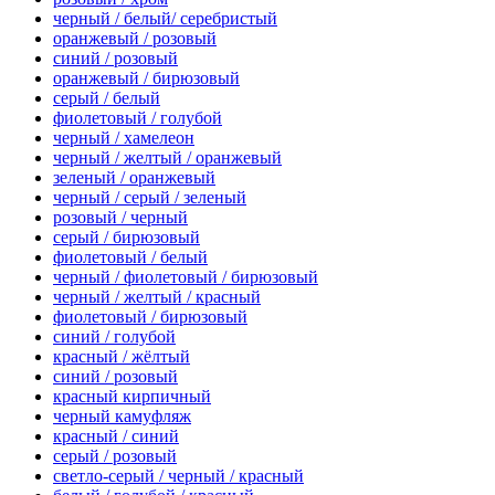
черный / белый/ серебристый
оранжевый / розовый
синий / розовый
оранжевый / бирюзовый
серый / белый
фиолетовый / голубой
черный / хамелеон
черный / желтый / оранжевый
зеленый / оранжевый
черный / серый / зеленый
розовый / черный
серый / бирюзовый
фиолетовый / белый
черный / фиолетовый / бирюзовый
черный / желтый / красный
фиолетовый / бирюзовый
синий / голубой
красный / жёлтый
синий / розовый
красный кирпичный
черный камуфляж
красный / синий
серый / розовый
светло-серый / черный / красный