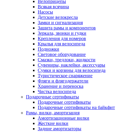
Велоприцепы
Всякая всячина
Насосы
Детские велокресла
Замки и сигнализация
Защита рамы и компонентов
Зеркала, звонки и гудки
Крепления для номеров
Крылья для велосипеда
Подножки
Световое оборудование
Смазки, тредлоки, жидкости
Сувениры, наклейки, аксессуары
Сумки и корзины для велосипеда
Туристическое снаряжение
Фляги и флягодержатели
Хранение и переноска
Чистка велосипеда
Подарочные сертификаты
Подарочные сертификаты
Подарочные сертификаты на байкфит
Рамы, вилки, амортизация
Амортизационные вилки
Жесткие вилки
Задние амортизаторы