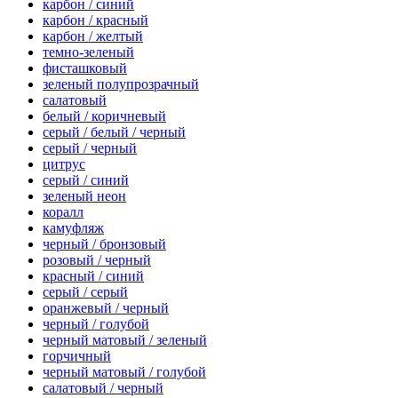
карбон / синий
карбон / красный
карбон / желтый
темно-зеленый
фисташковый
зеленый полупрозрачный
салатовый
белый / коричневый
серый / белый / черный
серый / черный
цитрус
серый / синий
зеленый неон
коралл
камуфляж
черный / бронзовый
розовый / черный
красный / синий
серый / серый
оранжевый / черный
черный / голубой
черный матовый / зеленый
горчичный
черный матовый / голубой
салатовый / черный