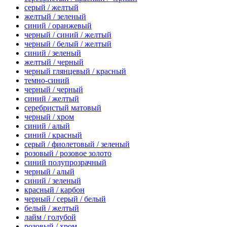
серый / желтый
желтый / зеленый
синий / оранжевый
черный / синий / желтый
черный / белый / желтый
синий / зеленый
желтый / черный
черный глянцевый / красный
темно-синий
черный / черный
синий / желтый
серебристый матовый
черный / хром
синий / алый
синий / красный
серый / фиолетовый / зеленый
розовый / розовое золото
синий полупрозрачный
черный / алый
синий / зеленый
красный / карбон
черный / серый / белый
белый / желтый
лайм / голубой
розовый / хром