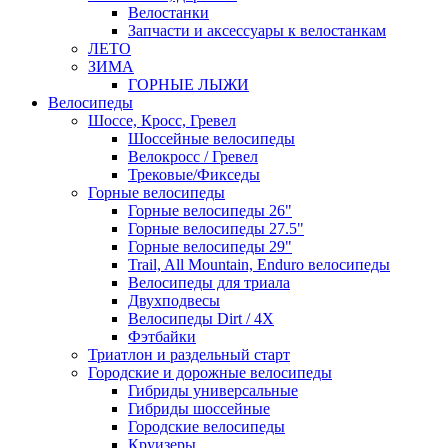
Велостанки
Запчасти и аксессуары к велостанкам
ЛЕТО
ЗИМА
ГОРНЫЕ ЛЫЖИ
Велосипеды
Шоссе, Кросс, Гревел
Шоссейные велосипеды
Велокросс / Гревел
Трековые/Фикседы
Горные велосипеды
Горные велосипеды 26"
Горные велосипеды 27.5"
Горные велосипеды 29"
Trail, All Mountain, Enduro велосипеды
Велосипеды для триала
Двухподвесы
Велосипеды Dirt / 4X
Фэтбайки
Триатлон и раздельный старт
Городские и дорожные велосипеды
Гибриды универсальные
Гибриды шоссейные
Городские велосипеды
Круизеры