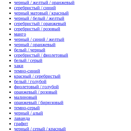
черный / желтый / оранжевый
серебристый / синий
черный матовый / красный
черный / белый / желтый
серебристый / оранжевый
серебристый / розовый
манго
черный / синий / желтый
черный / оранжевый
белый / черный
серебристый / фиолетовый
белый / серый
хаки
темно-синий
красный / серебристый
белый / голубой
фиолетовый / голубой
оранжевый / розовый
малиновый
оранжевый / бирюзовый
темно-серый
черный / алый
лаванда
графит
черный / серый / красный