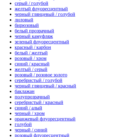
серый / голубой
желтый флуоресцентный
черный глянцевый / голубой
лиловый
бирюзовый
белый прозрачный
черный камуфляж
зеленый флуоресцентный
красный / карбон
белый / желтый
розовый / хром
синий / красный
желтый / серый
розовый / розовое золото
серебристый / голубой
черный глянцевый / красный
баклажан
полупрозрачный
серебристый / красный
синий / алый
черный / хром
оранжевый флуоресцентный
голубой
черный / синий
розовый флуоресцентный