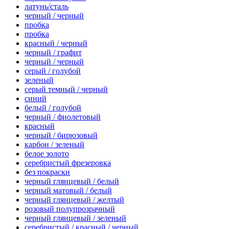
латунь/сталь
черный / черный
пробка
пробка
красный / черный
черный / графит
черный / черный
серый / голубой
зеленый
серый темный / черный
синий
белый / голубой
черный / фиолетовый
красный
черный / бирюзовый
карбон / зеленый
белое золото
серебристый фрезеровка
без покраски
черный глянцевый / белый
черный матовый / белый
черный глянцевый / желтый
розовый полупрозрачный
черный глянцевый / зеленый
серебристый / красный / черный