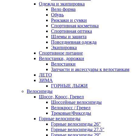
Одежда и экипировка
Вело форма
Обувь
Рюкзаки и сумки
Спортивная косметика
Спортивная оптика
Шлемы и защита
Повседневная одежда
Экипировка
Спортивное питание
Велостанки, дорожки
Велостанки
Запчасти и аксессуары к велостанкам
ЛЕТО
ЗИМА
ГОРНЫЕ ЛЫЖИ
Велосипеды
Шоссе, Кросс, Гревел
Шоссейные велосипеды
Велокросс / Гревел
Трековые/Фикседы
Горные велосипеды
Горные велосипеды 26"
Горные велосипеды 27.5"
Горные велосипеды 29"