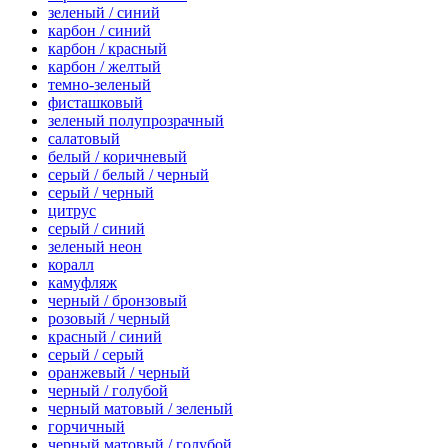
зеленый / синий
карбон / синий
карбон / красный
карбон / желтый
темно-зеленый
фисташковый
зеленый полупрозрачный
салатовый
белый / коричневый
серый / белый / черный
серый / черный
цитрус
серый / синий
зеленый неон
коралл
камуфляж
черный / бронзовый
розовый / черный
красный / синий
серый / серый
оранжевый / черный
черный / голубой
черный матовый / зеленый
горчичный
черный матовый / голубой