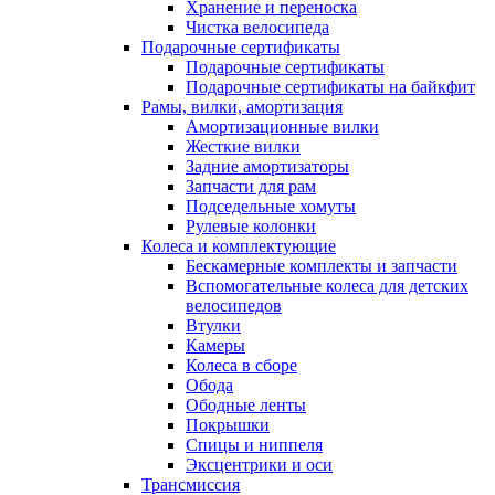
Хранение и переноска
Чистка велосипеда
Подарочные сертификаты
Подарочные сертификаты
Подарочные сертификаты на байкфит
Рамы, вилки, амортизация
Амортизационные вилки
Жесткие вилки
Задние амортизаторы
Запчасти для рам
Подседельные хомуты
Рулевые колонки
Колеса и комплектующие
Бескамерные комплекты и запчасти
Вспомогательные колеса для детских
велосипедов
Втулки
Камеры
Колеса в сборе
Обода
Ободные ленты
Покрышки
Спицы и ниппеля
Эксцентрики и оси
Трансмиссия