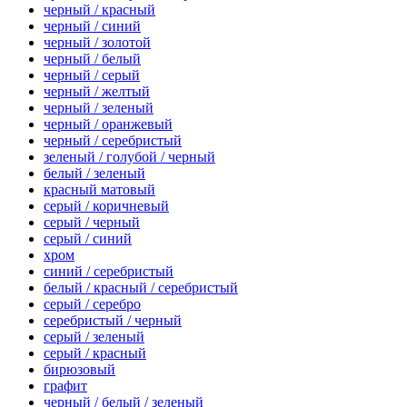
черный / красный
черный / синий
черный / золотой
черный / белый
черный / серый
черный / желтый
черный / зеленый
черный / оранжевый
черный / серебристый
зеленый / голубой / черный
белый / зеленый
красный матовый
серый / коричневый
серый / черный
серый / синий
хром
синий / серебристый
белый / красный / серебристый
серый / серебро
серебристый / черный
серый / зеленый
серый / красный
бирюзовый
графит
черный / белый / зеленый