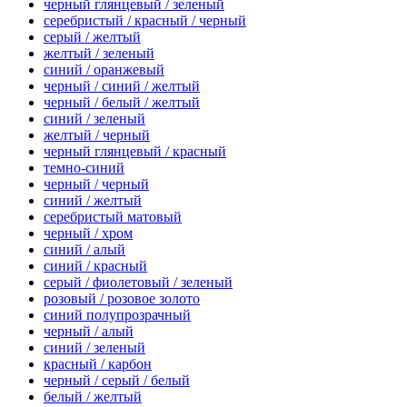
черный глянцевый / зеленый
серебристый / красный / черный
серый / желтый
желтый / зеленый
синий / оранжевый
черный / синий / желтый
черный / белый / желтый
синий / зеленый
желтый / черный
черный глянцевый / красный
темно-синий
черный / черный
синий / желтый
серебристый матовый
черный / хром
синий / алый
синий / красный
серый / фиолетовый / зеленый
розовый / розовое золото
синий полупрозрачный
черный / алый
синий / зеленый
красный / карбон
черный / серый / белый
белый / желтый