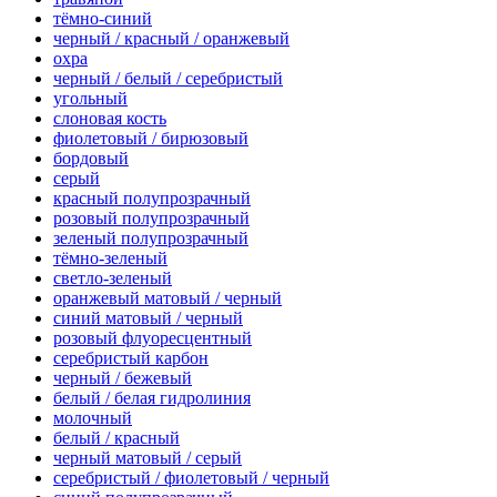
тёмно-синий
черный / красный / оранжевый
охра
черный / белый / серебристый
угольный
слоновая кость
фиолетовый / бирюзовый
бордовый
серый
красный полупрозрачный
розовый полупрозрачный
зеленый полупрозрачный
тёмно-зеленый
светло-зеленый
оранжевый матовый / черный
синий матовый / черный
розовый флуоресцентный
серебристый карбон
черный / бежевый
белый / белая гидролиния
молочный
белый / красный
черный матовый / серый
серебристый / фиолетовый / черный