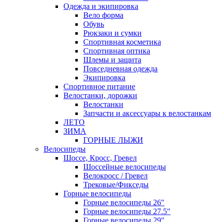
Одежда и экипировка
Вело форма
Обувь
Рюкзаки и сумки
Спортивная косметика
Спортивная оптика
Шлемы и защита
Повседневная одежда
Экипировка
Спортивное питание
Велостанки, дорожки
Велостанки
Запчасти и аксессуары к велостанкам
ЛЕТО
ЗИМА
ГОРНЫЕ ЛЫЖИ
Велосипеды
Шоссе, Кросс, Гревел
Шоссейные велосипеды
Велокросс / Гревел
Трековые/Фикседы
Горные велосипеды
Горные велосипеды 26"
Горные велосипеды 27.5"
Горные велосипеды 29"