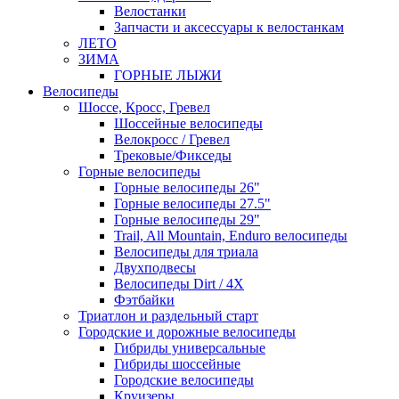
Велостанки
Запчасти и аксессуары к велостанкам
ЛЕТО
ЗИМА
ГОРНЫЕ ЛЫЖИ
Велосипеды
Шоссе, Кросс, Гревел
Шоссейные велосипеды
Велокросс / Гревел
Трековые/Фикседы
Горные велосипеды
Горные велосипеды 26"
Горные велосипеды 27.5"
Горные велосипеды 29"
Trail, All Mountain, Enduro велосипеды
Велосипеды для триала
Двухподвесы
Велосипеды Dirt / 4X
Фэтбайки
Триатлон и раздельный старт
Городские и дорожные велосипеды
Гибриды универсальные
Гибриды шоссейные
Городские велосипеды
Круизеры