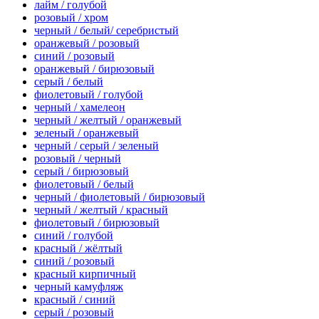
лайм / голубой
розовый / хром
черный / белый/ серебристый
оранжевый / розовый
синий / розовый
оранжевый / бирюзовый
серый / белый
фиолетовый / голубой
черный / хамелеон
черный / желтый / оранжевый
зеленый / оранжевый
черный / серый / зеленый
розовый / черный
серый / бирюзовый
фиолетовый / белый
черный / фиолетовый / бирюзовый
черный / желтый / красный
фиолетовый / бирюзовый
синий / голубой
красный / жёлтый
синий / розовый
красный кирпичный
черный камуфляж
красный / синий
серый / розовый