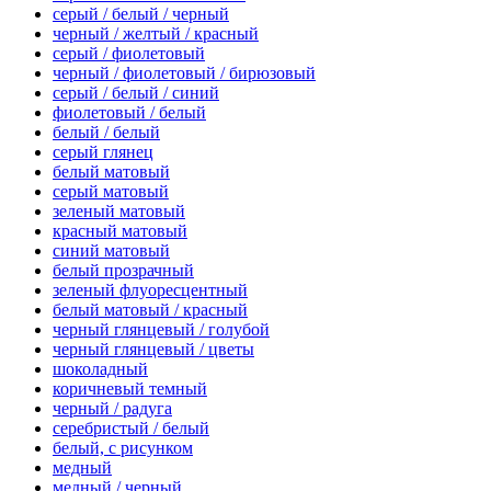
серый / белый / черный
черный / желтый / красный
серый / фиолетовый
черный / фиолетовый / бирюзовый
серый / белый / синий
фиолетовый / белый
белый / белый
серый глянец
белый матовый
серый матовый
зеленый матовый
красный матовый
синий матовый
белый прозрачный
зеленый флуоресцентный
белый матовый / красный
черный глянцевый / голубой
черный глянцевый / цветы
шоколадный
коричневый темный
черный / радуга
серебристый / белый
белый, с рисунком
медный
медный / черный