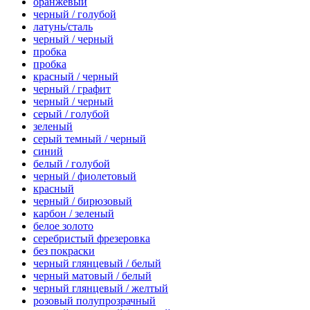
оранжевый
черный / голубой
латунь/сталь
черный / черный
пробка
пробка
красный / черный
черный / графит
черный / черный
серый / голубой
зеленый
серый темный / черный
синий
белый / голубой
черный / фиолетовый
красный
черный / бирюзовый
карбон / зеленый
белое золото
серебристый фрезеровка
без покраски
черный глянцевый / белый
черный матовый / белый
черный глянцевый / желтый
розовый полупрозрачный