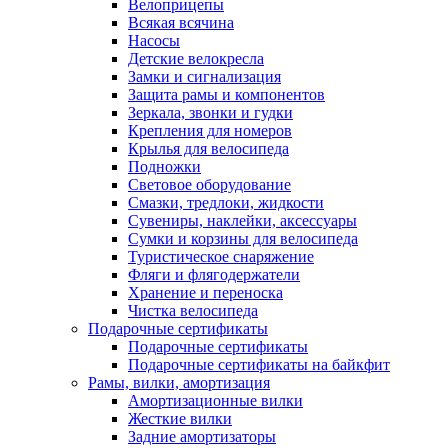
Велоприцепы
Всякая всячина
Насосы
Детские велокресла
Замки и сигнализация
Защита рамы и компонентов
Зеркала, звонки и гудки
Крепления для номеров
Крылья для велосипеда
Подножки
Световое оборудование
Смазки, тредлоки, жидкости
Сувениры, наклейки, аксессуары
Сумки и корзины для велосипеда
Туристическое снаряжение
Фляги и флягодержатели
Хранение и переноска
Чистка велосипеда
Подарочные сертификаты
Подарочные сертификаты
Подарочные сертификаты на байкфит
Рамы, вилки, амортизация
Амортизационные вилки
Жесткие вилки
Задние амортизаторы