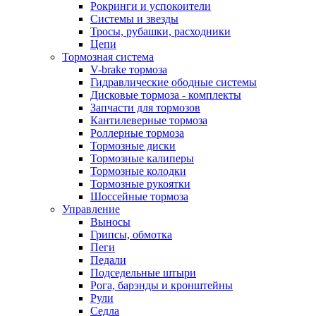
Рокринги и успокоители
Системы и звезды
Тросы, рубашки, расходники
Цепи
Тормозная система
V-brake тормоза
Гидравлические ободные системы
Дисковые тормоза - комплекты
Запчасти для тормозов
Кантилеверные тормоза
Роллерные тормоза
Тормозные диски
Тормозные калиперы
Тормозные колодки
Тормозные рукоятки
Шоссейные тормоза
Управление
Выносы
Грипсы, обмотка
Пеги
Педали
Подседельные штыри
Рога, барэнды и кронштейны
Рули
Седла