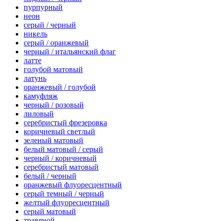
пурпурный
неон
серый / черный
никель
серый / оранжевый
черный / итальянский флаг
латте
голубой матовый
латунь
оранжевый / голубой
камуфляж
черный / розовый
лиловый
серебристый фрезеровка
коричневый светлый
зеленый матовый
белый матовый / серый
черный / коричневый
серебристый матовый
белый / черный
оранжевый флуоресцентный
серый темный / черный
желтый флуоресцентный
серый матовый
травяной