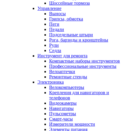
Шоссейные тормоза
Управление
Выносы
Грипсы, обмотка
Пеги
Педали
Подседельные штыри
Рога, барэнды и кронштейны
Рули
Седла
Инструмент для ремонта
Компактные наборы инструментов
Профессиональные инструменты
Велоаптечки
Ремонтные стенды
Электроника
Велокомпьютеры
Крепления для навигаторов и
телефонов
Видеокамеры
Навигаторы
Пульсометры
Смарт-часы
Измерители мощности
Элементы питания