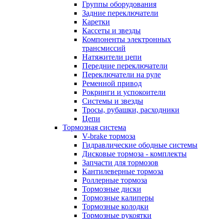
Группы оборудования
Задние переключатели
Каретки
Кассеты и звезды
Компоненты электронных
трансмиссий
Натяжители цепи
Передние переключатели
Переключатели на руле
Ременной привод
Рокринги и успокоители
Системы и звезды
Тросы, рубашки, расходники
Цепи
Тормозная система
V-brake тормоза
Гидравлические ободные системы
Дисковые тормоза - комплекты
Запчасти для тормозов
Кантилеверные тормоза
Роллерные тормоза
Тормозные диски
Тормозные калиперы
Тормозные колодки
Тормозные рукоятки