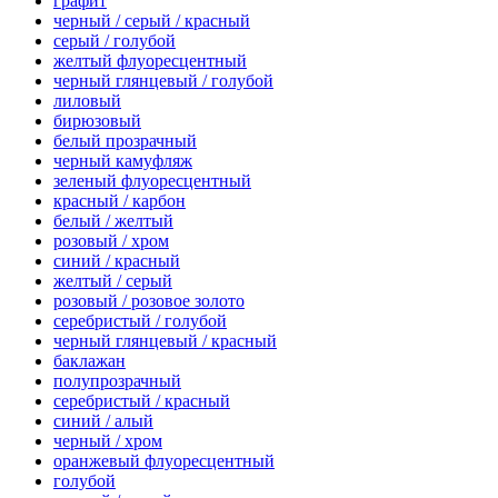
графит
черный / серый / красный
серый / голубой
желтый флуоресцентный
черный глянцевый / голубой
лиловый
бирюзовый
белый прозрачный
черный камуфляж
зеленый флуоресцентный
красный / карбон
белый / желтый
розовый / хром
синий / красный
желтый / серый
розовый / розовое золото
серебристый / голубой
черный глянцевый / красный
баклажан
полупрозрачный
серебристый / красный
синий / алый
черный / хром
оранжевый флуоресцентный
голубой