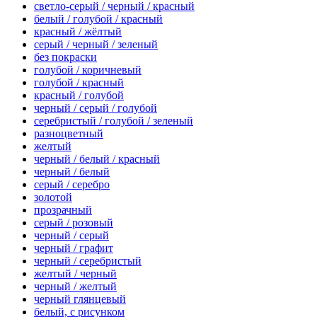
светло-серый / черный / красный
белый / голубой / красный
красный / жёлтый
серый / черный / зеленый
без покраски
голубой / коричневый
голубой / красный
красный / голубой
черный / серый / голубой
серебристый / голубой / зеленый
разноцветный
желтый
черный / белый / красный
черный / белый
серый / серебро
золотой
прозрачный
серый / розовый
черный / серый
черный / графит
черный / серебристый
желтый / черный
черный / желтый
черный глянцевый
белый, с рисунком