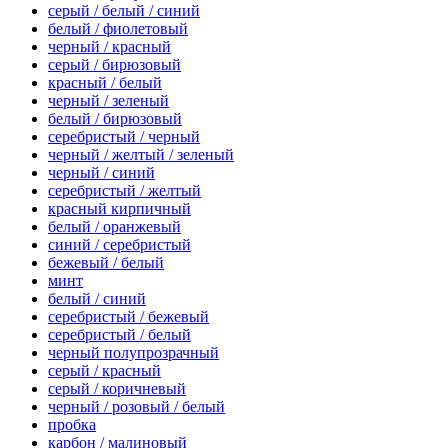
серый / белый / синий
белый / фиолетовый
черный / красный
серый / бирюзовый
красный / белый
черный / зеленый
белый / бирюзовый
серебристый / черный
черный / желтый / зеленый
черный / синий
серебристый / желтый
красный кирпичный
белый / оранжевый
синий / серебристый
бежевый / белый
минт
белый / синий
серебристый / бежевый
серебристый / белый
черный полупрозрачный
серый / красный
серый / коричневый
черный / розовый / белый
пробка
карбон / малиновый