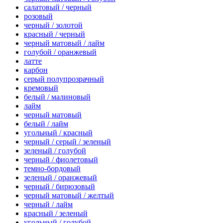
салатовый / черный
розовый
черный / золотой
красный / черный
черный матовый / лайм
голубой / оранжевый
латте
карбон
серый полупрозрачный
кремовый
белый / малиновый
лайм
черный матовый
белый / лайм
угольный / красный
черный / серый / зеленый
зеленый / голубой
черный / фиолетовый
темно-бордовый
зеленый / оранжевый
черный / бирюзовый
черный матовый / желтый
черный / лайм
красный / зеленый
угольный / голубой