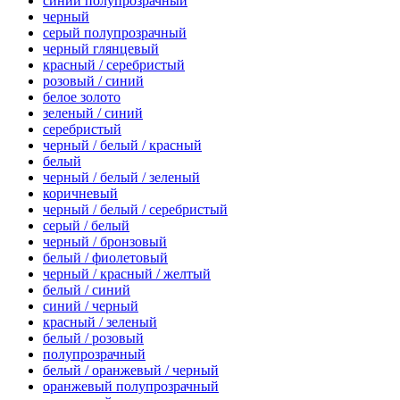
синий полупрозрачный
черный
серый полупрозрачный
черный глянцевый
красный / серебристый
розовый / синий
белое золото
зеленый / синий
серебристый
черный / белый / красный
белый
черный / белый / зеленый
коричневый
черный / белый / серебристый
серый / белый
черный / бронзовый
белый / фиолетовый
черный / красный / желтый
белый / синий
синий / черный
красный / зеленый
белый / розовый
полупрозрачный
белый / оранжевый / черный
оранжевый полупрозрачный