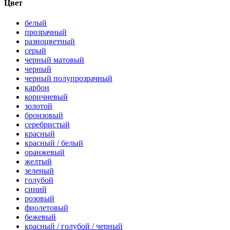
Цвет
белый
прозрачный
разноцветный
серый
черный матовый
черный
черный полупрозрачный
карбон
коричневый
золотой
бронзовый
серебристый
красный
красный / белый
оранжевый
желтый
зеленый
голубой
синий
розовый
фиолетовый
бежевый
красный / голубой / черный