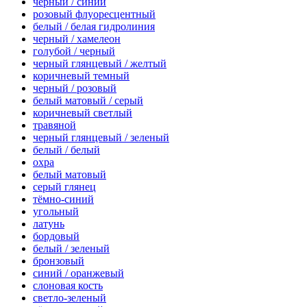
черный / синий
розовый флуоресцентный
белый / белая гидролиния
черный / хамелеон
голубой / черный
черный глянцевый / желтый
коричневый темный
черный / розовый
белый матовый / серый
коричневый светлый
травяной
черный глянцевый / зеленый
белый / белый
охра
белый матовый
серый глянец
тёмно-синий
угольный
латунь
бордовый
белый / зеленый
бронзовый
синий / оранжевый
слоновая кость
светло-зеленый