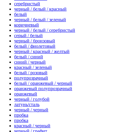
серебристый
черный / белый / красный
белый
черный / белый / зеленый
коричневый
черный / белый / серебристый
серый / белый
черный / бронзовый
белый / фиолетовый
черный / красный / желтый
белый / синий
синий / черный
красный / зеленый
белый / розовый
полупрозрачный
белый / оранжевый / черный
оранжевый полупрозрачный
оранжевый
черный / голубой
латунь/сталь
черный / черный
пробка
пробка
красный / черный
черный / графит