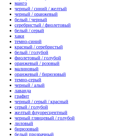
манго
черный / синий / желтый
черный / оранжевый
белый / черный
серебристый / фиолетовый
белый / серый
хаки
темно-синий
красный / серебристый
белый / голубой
фиолетовый / голубой
оранжевый / розовый
малиновый
оранжевый / бирюзовый
темно-серый
черный / алый
лаванда
графит
черный / серый / красный
серый / голубой
желтый флуоресцентный
черный глянцевый / голубой
лиловый
бирюзовый
белый прозрачный