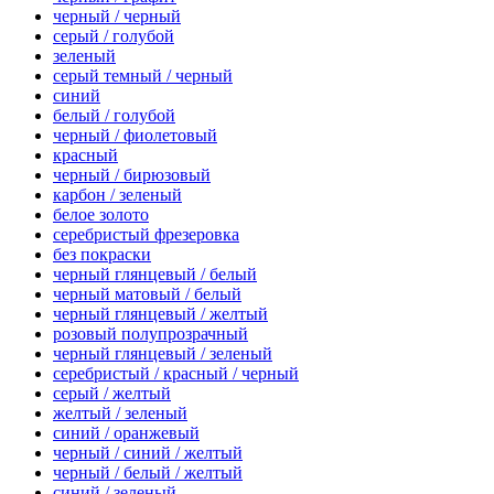
черный / черный
серый / голубой
зеленый
серый темный / черный
синий
белый / голубой
черный / фиолетовый
красный
черный / бирюзовый
карбон / зеленый
белое золото
серебристый фрезеровка
без покраски
черный глянцевый / белый
черный матовый / белый
черный глянцевый / желтый
розовый полупрозрачный
черный глянцевый / зеленый
серебристый / красный / черный
серый / желтый
желтый / зеленый
синий / оранжевый
черный / синий / желтый
черный / белый / желтый
синий / зеленый