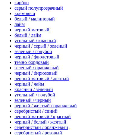
карбон
серый полупрозрачный
кремовый
белый / малиновый
лайм
черный матовый
белый / лайм
угольный / красный
черный / серый / зеленый
зеленый / голубой
черный / фиолетовый
темно-бордовый
зеленый / оранжевый
черный / бирюзовый
черный матовый / желтый
черный / лайм
красный / зеленый
угольный / голубой
зеленый / черный
черный / желтый / оранжевый
серебристый / синий
черный матовый / красный
черный / белый / желтый
серебристый / оранжевый
серебристый / розовый