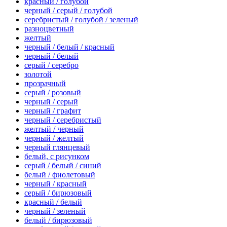
красный / голубой
черный / серый / голубой
серебристый / голубой / зеленый
разноцветный
желтый
черный / белый / красный
черный / белый
серый / серебро
золотой
прозрачный
серый / розовый
черный / серый
черный / графит
черный / серебристый
желтый / черный
черный / желтый
черный глянцевый
белый, с рисунком
серый / белый / синий
белый / фиолетовый
черный / красный
серый / бирюзовый
красный / белый
черный / зеленый
белый / бирюзовый