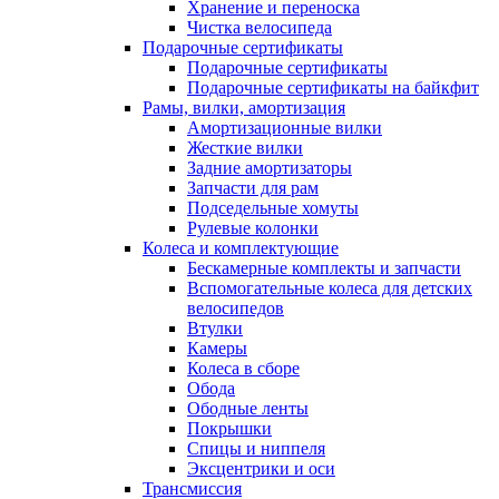
Хранение и переноска
Чистка велосипеда
Подарочные сертификаты
Подарочные сертификаты
Подарочные сертификаты на байкфит
Рамы, вилки, амортизация
Амортизационные вилки
Жесткие вилки
Задние амортизаторы
Запчасти для рам
Подседельные хомуты
Рулевые колонки
Колеса и комплектующие
Бескамерные комплекты и запчасти
Вспомогательные колеса для детских
велосипедов
Втулки
Камеры
Колеса в сборе
Обода
Ободные ленты
Покрышки
Спицы и ниппеля
Эксцентрики и оси
Трансмиссия