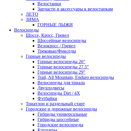
Велостанки
Запчасти и аксессуары к велостанкам
ЛЕТО
ЗИМА
ГОРНЫЕ ЛЫЖИ
Велосипеды
Шоссе, Кросс, Гревел
Шоссейные велосипеды
Велокросс / Гревел
Трековые/Фикседы
Горные велосипеды
Горные велосипеды 26"
Горные велосипеды 27.5"
Горные велосипеды 29"
Trail, All Mountain, Enduro велосипеды
Велосипеды для триала
Двухподвесы
Велосипеды Dirt / 4X
Фэтбайки
Триатлон и раздельный старт
Городские и дорожные велосипеды
Гибриды универсальные
Гибриды шоссейные
Городские велосипеды
Круизеры