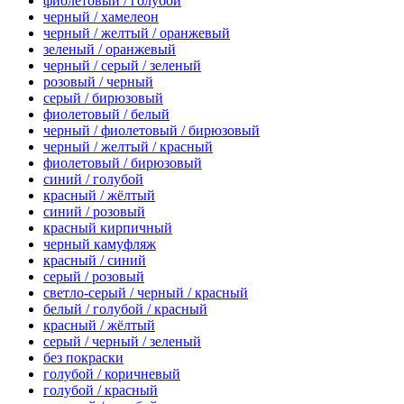
фиолетовый / голубой
черный / хамелеон
черный / желтый / оранжевый
зеленый / оранжевый
черный / серый / зеленый
розовый / черный
серый / бирюзовый
фиолетовый / белый
черный / фиолетовый / бирюзовый
черный / желтый / красный
фиолетовый / бирюзовый
синий / голубой
красный / жёлтый
синий / розовый
красный кирпичный
черный камуфляж
красный / синий
серый / розовый
светло-серый / черный / красный
белый / голубой / красный
красный / жёлтый
серый / черный / зеленый
без покраски
голубой / коричневый
голубой / красный