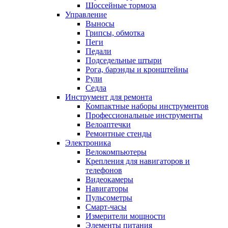
Шоссейные тормоза
Управление
Выносы
Грипсы, обмотка
Пеги
Педали
Подседельные штыри
Рога, барэнды и кронштейны
Рули
Седла
Инструмент для ремонта
Компактные наборы инструментов
Профессиональные инструменты
Велоаптечки
Ремонтные стенды
Электроника
Велокомпьютеры
Крепления для навигаторов и
телефонов
Видеокамеры
Навигаторы
Пульсометры
Смарт-часы
Измерители мощности
Элементы питания