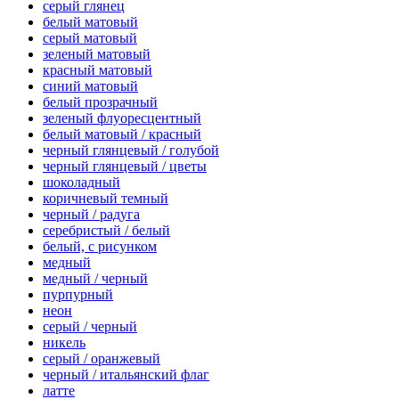
серый глянец
белый матовый
серый матовый
зеленый матовый
красный матовый
синий матовый
белый прозрачный
зеленый флуоресцентный
белый матовый / красный
черный глянцевый / голубой
черный глянцевый / цветы
шоколадный
коричневый темный
черный / радуга
серебристый / белый
белый, с рисунком
медный
медный / черный
пурпурный
неон
серый / черный
никель
серый / оранжевый
черный / итальянский флаг
латте