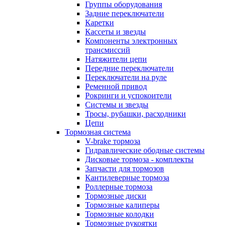
Группы оборудования
Задние переключатели
Каретки
Кассеты и звезды
Компоненты электронных
трансмиссий
Натяжители цепи
Передние переключатели
Переключатели на руле
Ременной привод
Рокринги и успокоители
Системы и звезды
Тросы, рубашки, расходники
Цепи
Тормозная система
V-brake тормоза
Гидравлические ободные системы
Дисковые тормоза - комплекты
Запчасти для тормозов
Кантилеверные тормоза
Роллерные тормоза
Тормозные диски
Тормозные калиперы
Тормозные колодки
Тормозные рукоятки