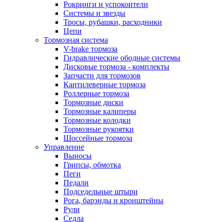
Рокринги и успокоители
Системы и звезды
Тросы, рубашки, расходники
Цепи
Тормозная система
V-brake тормоза
Гидравлические ободные системы
Дисковые тормоза - комплекты
Запчасти для тормозов
Кантилеверные тормоза
Роллерные тормоза
Тормозные диски
Тормозные калиперы
Тормозные колодки
Тормозные рукоятки
Шоссейные тормоза
Управление
Выносы
Грипсы, обмотка
Пеги
Педали
Подседельные штыри
Рога, барэнды и кронштейны
Рули
Седла