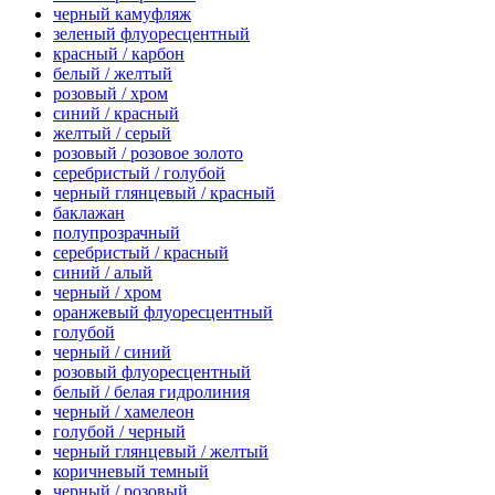
черный камуфляж
зеленый флуоресцентный
красный / карбон
белый / желтый
розовый / хром
синий / красный
желтый / серый
розовый / розовое золото
серебристый / голубой
черный глянцевый / красный
баклажан
полупрозрачный
серебристый / красный
синий / алый
черный / хром
оранжевый флуоресцентный
голубой
черный / синий
розовый флуоресцентный
белый / белая гидролиния
черный / хамелеон
голубой / черный
черный глянцевый / желтый
коричневый темный
черный / розовый