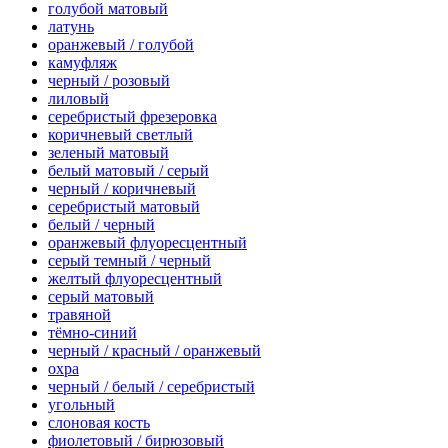
голубой матовый
латунь
оранжевый / голубой
камуфляж
черный / розовый
лиловый
серебристый фрезеровка
коричневый светлый
зеленый матовый
белый матовый / серый
черный / коричневый
серебристый матовый
белый / черный
оранжевый флуоресцентный
серый темный / черный
желтый флуоресцентный
серый матовый
травяной
тёмно-синий
черный / красный / оранжевый
охра
черный / белый / серебристый
угольный
слоновая кость
фиолетовый / бирюзовый