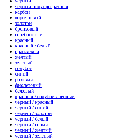
черный
черный полупрозрачный
карбон
коричневый
золотой
бронзовый
серебристый
красный
красный / белый
оранжевый
желтый
зеленый
голубой
синий
розовый
фиолетовый
бежевый
красный / голубой / черный
черный / красный
черный / синий
черный / золотой
черный / белый
черный / серый
черный / желтый
черный / зеленый