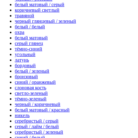
белый матовый / серый
коричневый светлый
травяной
черный глянцевый / зеленый
белый / белый
охра
белый матовый
серый глянец
тёмно-синий
угольный
латунь
бордовый
белый / зеленый
бронзовый
синий / оранжевый
слоновая кость
светло-зеленый
тёмно-зеленый
черный / коричневый
белый матовый / красный
никель
серебристый / серый
серый / лайм / белый
серебристый / зеленый
синий / белый