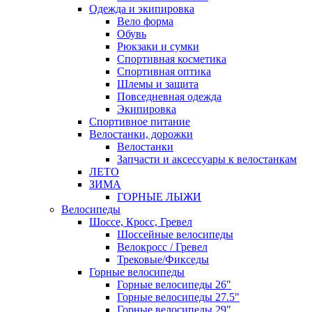
Одежда и экипировка
Вело форма
Обувь
Рюкзаки и сумки
Спортивная косметика
Спортивная оптика
Шлемы и защита
Повседневная одежда
Экипировка
Спортивное питание
Велостанки, дорожки
Велостанки
Запчасти и аксессуары к велостанкам
ЛЕТО
ЗИМА
ГОРНЫЕ ЛЫЖИ
Велосипеды
Шоссе, Кросс, Гревел
Шоссейные велосипеды
Велокросс / Гревел
Трековые/Фикседы
Горные велосипеды
Горные велосипеды 26"
Горные велосипеды 27.5"
Горные велосипеды 29"