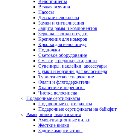
Велоприцепы
Всякая всячина
Насосы
Детские велокресла
Замки и сигнализация
Защита рамы и компонентов
Зеркала, звонки и гудки
Крепления для номеров
Крылья для велосипеда
Подножки
Световое оборудование
Смазки, тредлоки, жидкости
Сувениры, наклейки, аксессуары
Сумки и корзины для велосипеда
Туристическое снаряжение
Фляги и флягодержатели
Хранение и переноска
Чистка велосипеда
Подарочные сертификаты
Подарочные сертификаты
Подарочные сертификаты на байкфит
Рамы, вилки, амортизация
Амортизационные вилки
Жесткие вилки
Задние амортизаторы