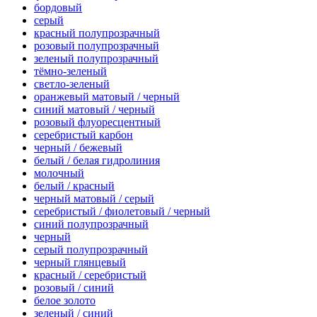
бордовый
серый
красный полупрозрачный
розовый полупрозрачный
зеленый полупрозрачный
тёмно-зеленый
светло-зеленый
оранжевый матовый / черный
синий матовый / черный
розовый флуоресцентный
серебристый карбон
черный / бежевый
белый / белая гидролиния
молочный
белый / красный
черный матовый / серый
серебристый / фиолетовый / черный
синий полупрозрачный
черный
серый полупрозрачный
черный глянцевый
красный / серебристый
розовый / синий
белое золото
зеленый / синий