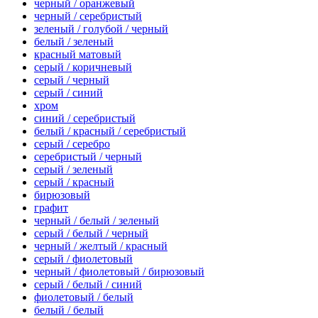
черный / оранжевый
черный / серебристый
зеленый / голубой / черный
белый / зеленый
красный матовый
серый / коричневый
серый / черный
серый / синий
хром
синий / серебристый
белый / красный / серебристый
серый / серебро
серебристый / черный
серый / зеленый
серый / красный
бирюзовый
графит
черный / белый / зеленый
серый / белый / черный
черный / желтый / красный
серый / фиолетовый
черный / фиолетовый / бирюзовый
серый / белый / синий
фиолетовый / белый
белый / белый