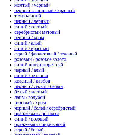
желтый / черный
черный глянцевый / красный
темно-синий
черный / черный
синий / желтый
серебристый матовый
черный / хром
синий / алый
синий / красный
серый / фиолетовый / зеленый
розовый / розовое золото
синий полупрозрачный
черный / алый
синий / зеленый
красный / карбон
черный / серый / белый
белый / желтый
лайм / голубой
розовый / хром
черный / белый/ серебристый
оранжевый / розовый
синий / розовый
оранжевый / бирюзовый
серый / белый