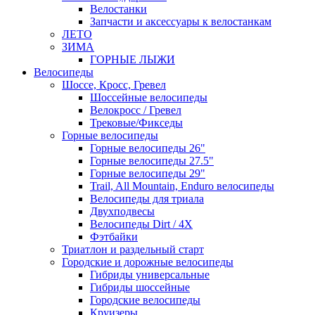
Велостанки
Запчасти и аксессуары к велостанкам
ЛЕТО
ЗИМА
ГОРНЫЕ ЛЫЖИ
Велосипеды
Шоссе, Кросс, Гревел
Шоссейные велосипеды
Велокросс / Гревел
Трековые/Фикседы
Горные велосипеды
Горные велосипеды 26"
Горные велосипеды 27.5"
Горные велосипеды 29"
Trail, All Mountain, Enduro велосипеды
Велосипеды для триала
Двухподвесы
Велосипеды Dirt / 4X
Фэтбайки
Триатлон и раздельный старт
Городские и дорожные велосипеды
Гибриды универсальные
Гибриды шоссейные
Городские велосипеды
Круизеры