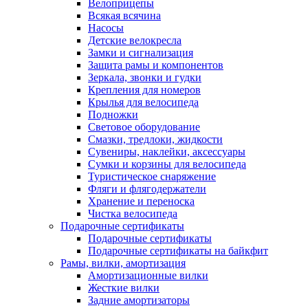
Велоприцепы
Всякая всячина
Насосы
Детские велокресла
Замки и сигнализация
Защита рамы и компонентов
Зеркала, звонки и гудки
Крепления для номеров
Крылья для велосипеда
Подножки
Световое оборудование
Смазки, тредлоки, жидкости
Сувениры, наклейки, аксессуары
Сумки и корзины для велосипеда
Туристическое снаряжение
Фляги и флягодержатели
Хранение и переноска
Чистка велосипеда
Подарочные сертификаты
Подарочные сертификаты
Подарочные сертификаты на байкфит
Рамы, вилки, амортизация
Амортизационные вилки
Жесткие вилки
Задние амортизаторы