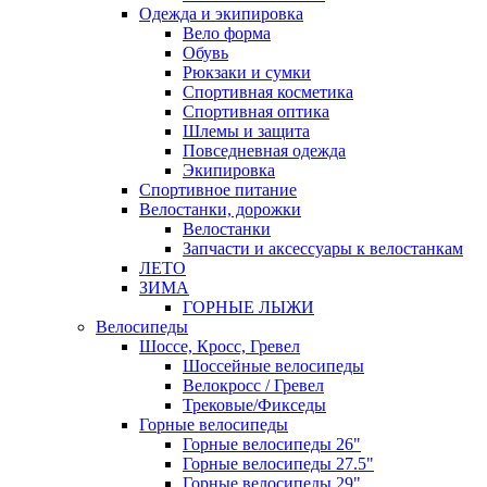
Одежда и экипировка
Вело форма
Обувь
Рюкзаки и сумки
Спортивная косметика
Спортивная оптика
Шлемы и защита
Повседневная одежда
Экипировка
Спортивное питание
Велостанки, дорожки
Велостанки
Запчасти и аксессуары к велостанкам
ЛЕТО
ЗИМА
ГОРНЫЕ ЛЫЖИ
Велосипеды
Шоссе, Кросс, Гревел
Шоссейные велосипеды
Велокросс / Гревел
Трековые/Фикседы
Горные велосипеды
Горные велосипеды 26"
Горные велосипеды 27.5"
Горные велосипеды 29"