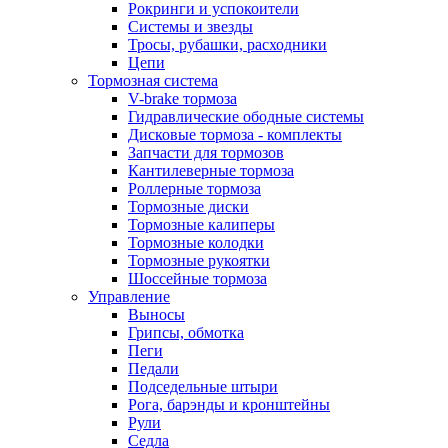
Рокринги и успокоители
Системы и звезды
Тросы, рубашки, расходники
Цепи
Тормозная система
V-brake тормоза
Гидравлические ободные системы
Дисковые тормоза - комплекты
Запчасти для тормозов
Кантилеверные тормоза
Роллерные тормоза
Тормозные диски
Тормозные калиперы
Тормозные колодки
Тормозные рукоятки
Шоссейные тормоза
Управление
Выносы
Грипсы, обмотка
Пеги
Педали
Подседельные штыри
Рога, барэнды и кронштейны
Рули
Седла