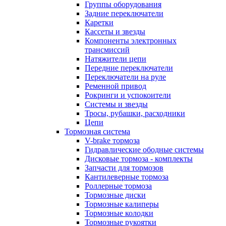
Группы оборудования
Задние переключатели
Каретки
Кассеты и звезды
Компоненты электронных
трансмиссий
Натяжители цепи
Передние переключатели
Переключатели на руле
Ременной привод
Рокринги и успокоители
Системы и звезды
Тросы, рубашки, расходники
Цепи
Тормозная система
V-brake тормоза
Гидравлические ободные системы
Дисковые тормоза - комплекты
Запчасти для тормозов
Кантилеверные тормоза
Роллерные тормоза
Тормозные диски
Тормозные калиперы
Тормозные колодки
Тормозные рукоятки