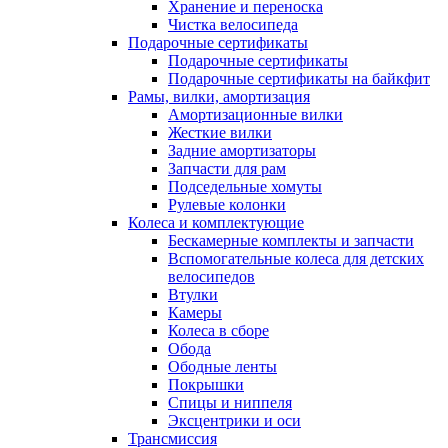
Хранение и переноска
Чистка велосипеда
Подарочные сертификаты
Подарочные сертификаты
Подарочные сертификаты на байкфит
Рамы, вилки, амортизация
Амортизационные вилки
Жесткие вилки
Задние амортизаторы
Запчасти для рам
Подседельные хомуты
Рулевые колонки
Колеса и комплектующие
Бескамерные комплекты и запчасти
Вспомогательные колеса для детских
велосипедов
Втулки
Камеры
Колеса в сборе
Обода
Ободные ленты
Покрышки
Спицы и ниппеля
Эксцентрики и оси
Трансмиссия