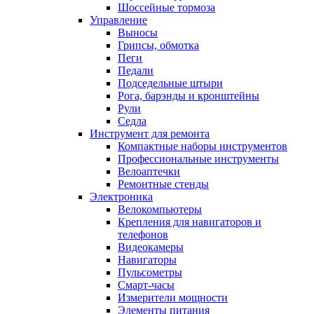
Шоссейные тормоза
Управление
Выносы
Грипсы, обмотка
Пеги
Педали
Подседельные штыри
Рога, барэнды и кронштейны
Рули
Седла
Инструмент для ремонта
Компактные наборы инструментов
Профессиональные инструменты
Велоаптечки
Ремонтные стенды
Электроника
Велокомпьютеры
Крепления для навигаторов и
телефонов
Видеокамеры
Навигаторы
Пульсометры
Смарт-часы
Измерители мощности
Элементы питания