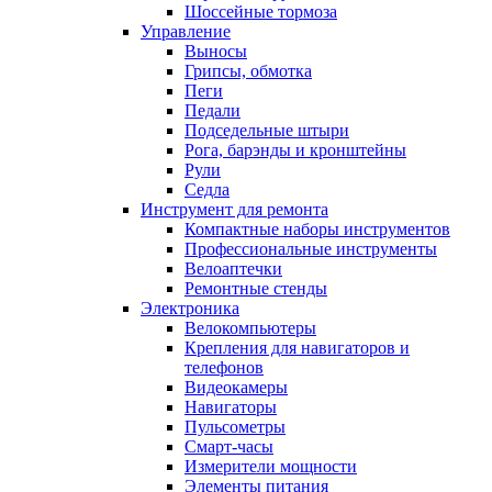
Шоссейные тормоза
Управление
Выносы
Грипсы, обмотка
Пеги
Педали
Подседельные штыри
Рога, барэнды и кронштейны
Рули
Седла
Инструмент для ремонта
Компактные наборы инструментов
Профессиональные инструменты
Велоаптечки
Ремонтные стенды
Электроника
Велокомпьютеры
Крепления для навигаторов и
телефонов
Видеокамеры
Навигаторы
Пульсометры
Смарт-часы
Измерители мощности
Элементы питания