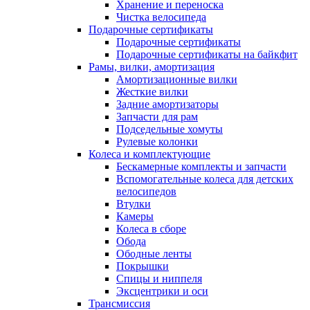
Хранение и переноска
Чистка велосипеда
Подарочные сертификаты
Подарочные сертификаты
Подарочные сертификаты на байкфит
Рамы, вилки, амортизация
Амортизационные вилки
Жесткие вилки
Задние амортизаторы
Запчасти для рам
Подседельные хомуты
Рулевые колонки
Колеса и комплектующие
Бескамерные комплекты и запчасти
Вспомогательные колеса для детских
велосипедов
Втулки
Камеры
Колеса в сборе
Обода
Ободные ленты
Покрышки
Спицы и ниппеля
Эксцентрики и оси
Трансмиссия