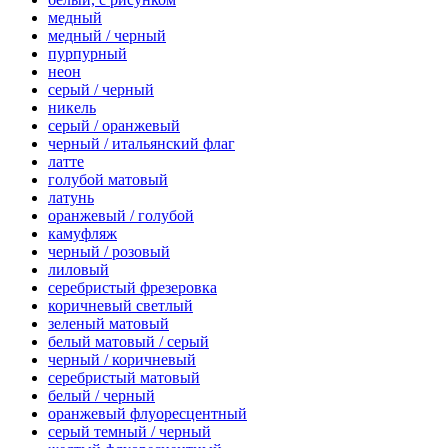
медный
медный / черный
пурпурный
неон
серый / черный
никель
серый / оранжевый
черный / итальянский флаг
латте
голубой матовый
латунь
оранжевый / голубой
камуфляж
черный / розовый
лиловый
серебристый фрезеровка
коричневый светлый
зеленый матовый
белый матовый / серый
черный / коричневый
серебристый матовый
белый / черный
оранжевый флуоресцентный
серый темный / черный