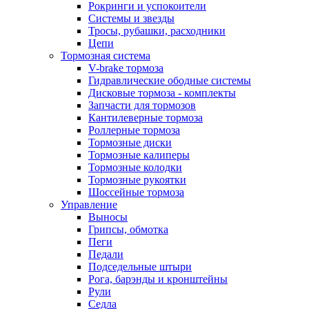
Рокринги и успокоители
Системы и звезды
Тросы, рубашки, расходники
Цепи
Тормозная система
V-brake тормоза
Гидравлические ободные системы
Дисковые тормоза - комплекты
Запчасти для тормозов
Кантилеверные тормоза
Роллерные тормоза
Тормозные диски
Тормозные калиперы
Тормозные колодки
Тормозные рукоятки
Шоссейные тормоза
Управление
Выносы
Грипсы, обмотка
Пеги
Педали
Подседельные штыри
Рога, барэнды и кронштейны
Рули
Седла