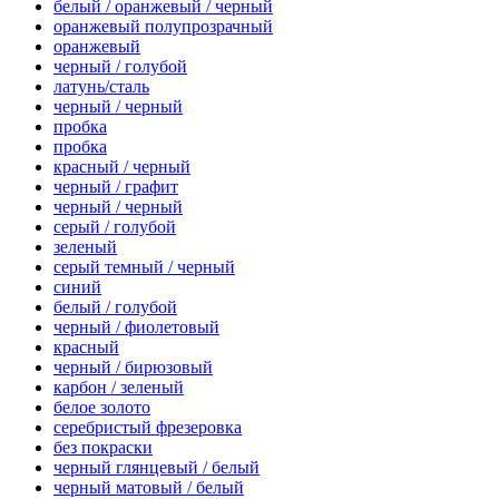
белый / оранжевый / черный
оранжевый полупрозрачный
оранжевый
черный / голубой
латунь/сталь
черный / черный
пробка
пробка
красный / черный
черный / графит
черный / черный
серый / голубой
зеленый
серый темный / черный
синий
белый / голубой
черный / фиолетовый
красный
черный / бирюзовый
карбон / зеленый
белое золото
серебристый фрезеровка
без покраски
черный глянцевый / белый
черный матовый / белый