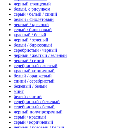
черный глянцевый
белый, с рисунком
серый / белый / синий
белый / фиолетовый
черный / красный
серый / бирюзовый
красный / белый
черный / зеленый
белый / бирюзовый
серебристый / черный
черный / желтый / зеленый
черный / синий
серебристый / желтый
красный кирпичный
белый / оранжевый
синий / серебристый
бежевый / белый
минт
белый / синий
серебристый / бежевый
серебристый / белый
черный полупрозрачный
серый / красный
серый / коричневый
черный / розовый / белый