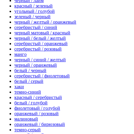
черный / лайм
красный / зеленый
угольный / голубой
зеленый / черный
черный / желтый / оранжевый
серебристый / синий
черный матовый / красный
черный / белый / желтый
серебристый / оранжевый
серебристый / розовый
манго
черный / синий / желтый
черный / оранжевый
белый / черный
серебристый / фиолетовый
белый / серый
хаки
темно-синий
красный / серебристый
белый / голубой
фиолетовый / голубой
оранжевый / розовый
малиновый
оранжевый / бирюзовый
темно-серый