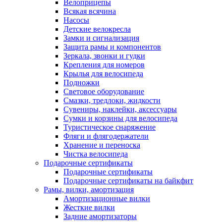
Велоприцепы
Всякая всячина
Насосы
Детские велокресла
Замки и сигнализация
Защита рамы и компонентов
Зеркала, звонки и гудки
Крепления для номеров
Крылья для велосипеда
Подножки
Световое оборудование
Смазки, тредлоки, жидкости
Сувениры, наклейки, аксессуары
Сумки и корзины для велосипеда
Туристическое снаряжение
Фляги и флягодержатели
Хранение и переноска
Чистка велосипеда
Подарочные сертификаты
Подарочные сертификаты
Подарочные сертификаты на байкфит
Рамы, вилки, амортизация
Амортизационные вилки
Жесткие вилки
Задние амортизаторы