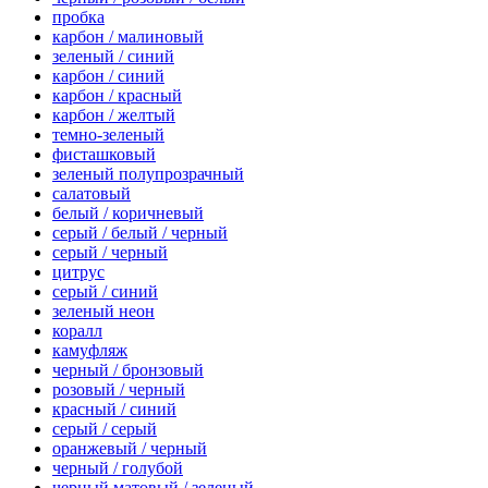
пробка
карбон / малиновый
зеленый / синий
карбон / синий
карбон / красный
карбон / желтый
темно-зеленый
фисташковый
зеленый полупрозрачный
салатовый
белый / коричневый
серый / белый / черный
серый / черный
цитрус
серый / синий
зеленый неон
коралл
камуфляж
черный / бронзовый
розовый / черный
красный / синий
серый / серый
оранжевый / черный
черный / голубой
черный матовый / зеленый