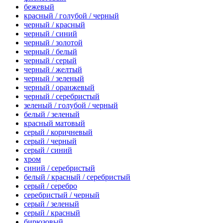
бежевый
красный / голубой / черный
черный / красный
черный / синий
черный / золотой
черный / белый
черный / серый
черный / желтый
черный / зеленый
черный / оранжевый
черный / серебристый
зеленый / голубой / черный
белый / зеленый
красный матовый
серый / коричневый
серый / черный
серый / синий
хром
синий / серебристый
белый / красный / серебристый
серый / серебро
серебристый / черный
серый / зеленый
серый / красный
бирюзовый