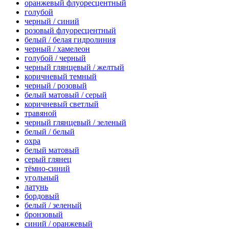
оранжевый флуоресцентный
голубой
черный / синий
розовый флуоресцентный
белый / белая гидролиния
черный / хамелеон
голубой / черный
черный глянцевый / желтый
коричневый темный
черный / розовый
белый матовый / серый
коричневый светлый
травяной
черный глянцевый / зеленый
белый / белый
охра
белый матовый
серый глянец
тёмно-синий
угольный
латунь
бордовый
белый / зеленый
бронзовый
синий / оранжевый