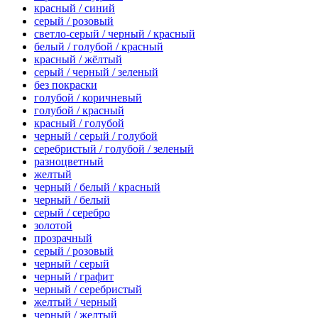
красный / синий
серый / розовый
светло-серый / черный / красный
белый / голубой / красный
красный / жёлтый
серый / черный / зеленый
без покраски
голубой / коричневый
голубой / красный
красный / голубой
черный / серый / голубой
серебристый / голубой / зеленый
разноцветный
желтый
черный / белый / красный
черный / белый
серый / серебро
золотой
прозрачный
серый / розовый
черный / серый
черный / графит
черный / серебристый
желтый / черный
черный / желтый