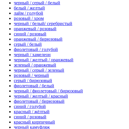
черный / серый / белый
белый / желтый
лайм / голубой
розовый / хром
черный / белый/ серебристый
оранжевый / розовый
синий / розовый
оранжевый / бирюзовый
серый / белый
фиолетовый / голубой
черный / хамелеон
черный / желтый / оранжевый
зеленый / оранжевый
черный / серый / зеленый
розовый / черный
серый / бирюзовый
фиолетовый / белый
черный / фиолетовый / бирюзовый
черный / желтый / красный
фиолетовый / бирюзовый
синий / голубой
красный / жёлтый
синий / розовый
красный кирпичный
черный камуфляж