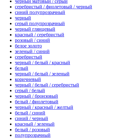
черный матовый / серый
серебристый / фиолетовый / черный
синий полупрозрачный
черный
серый полупрозрачный
черный глянцевый
красный / серебристый
розовый / синий
белое золото
зеленый / синий
серебристый
черный / белый / красный
белый
черный / белый / зеленый
коричневый
черный / белый / серебристый
серый / белый
черный / бронзовый
белый / фиолетовый
черный / красный / желтый
белый / синий
синий / черный
красный / зеленый
белый / розовый
полупрозрачный