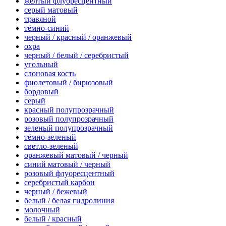
желтый флуоресцентный
серый матовый
травяной
тёмно-синий
черный / красный / оранжевый
охра
черный / белый / серебристый
угольный
слоновая кость
фиолетовый / бирюзовый
бордовый
серый
красный полупрозрачный
розовый полупрозрачный
зеленый полупрозрачный
тёмно-зеленый
светло-зеленый
оранжевый матовый / черный
синий матовый / черный
розовый флуоресцентный
серебристый карбон
черный / бежевый
белый / белая гидролиния
молочный
белый / красный