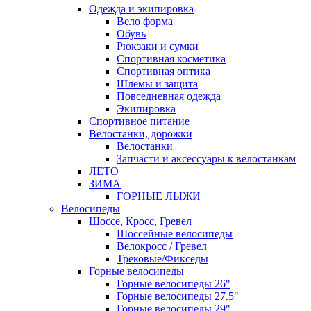
Одежда и экипировка
Вело форма
Обувь
Рюкзаки и сумки
Спортивная косметика
Спортивная оптика
Шлемы и защита
Повседневная одежда
Экипировка
Спортивное питание
Велостанки, дорожки
Велостанки
Запчасти и аксессуары к велостанкам
ЛЕТО
ЗИМА
ГОРНЫЕ ЛЫЖИ
Велосипеды
Шоссе, Кросс, Гревел
Шоссейные велосипеды
Велокросс / Гревел
Трековые/Фикседы
Горные велосипеды
Горные велосипеды 26"
Горные велосипеды 27.5"
Горные велосипеды 29"