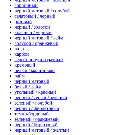
горчичный
черный матовый / голубой
салатовый / черный
розовый
черный / золотой
красный / черный
черный матовый / лайм
голубой / оранжевый
латте
карбон
серый полупрозрачный
кремовый
белый / малиновый
лайм
черный матовый
белый / лайм
угольный / красный
черный / серый / зеленый
зеленый / голубой
черный / фиолетовый
темно-бордовый
зеленый / оранжевый
черный / бирюзовый
черный матовый / желтый