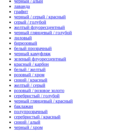
черный / алый
лаванда
графит
черный / серый / красный
серый / голубой
желтый флуоресцентный
черный глянцевый / голубой
лиловый
бирюзовый
белый прозрачный
черный камуфляж
зеленый флуоресцентный
красный / карбон
белый / желтый
розовый / хром
синий / красный
желтый / серый
розовый / розовое золото
серебристый / голубой
черный глянцевый / красный
баклажан
полупрозрачный
серебристый / красный
синий / алый
черный / хром