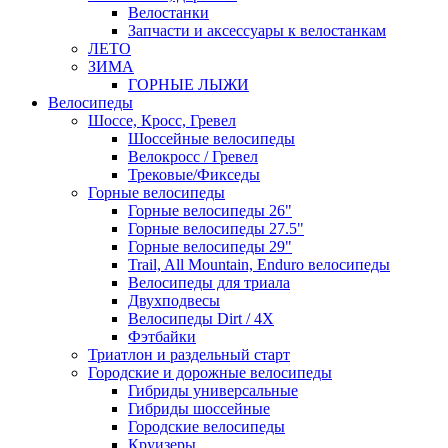
Велостанки
Запчасти и аксессуары к велостанкам
ЛЕТО
ЗИМА
ГОРНЫЕ ЛЫЖИ
Велосипеды
Шоссе, Кросс, Гревел
Шоссейные велосипеды
Велокросс / Гревел
Трековые/Фикседы
Горные велосипеды
Горные велосипеды 26"
Горные велосипеды 27.5"
Горные велосипеды 29"
Trail, All Mountain, Enduro велосипеды
Велосипеды для триала
Двухподвесы
Велосипеды Dirt / 4X
Фэтбайки
Триатлон и раздельный старт
Городские и дорожные велосипеды
Гибриды универсальные
Гибриды шоссейные
Городские велосипеды
Круизеры