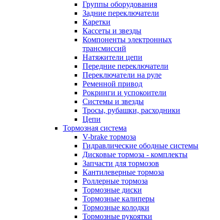
Группы оборудования
Задние переключатели
Каретки
Кассеты и звезды
Компоненты электронных
трансмиссий
Натяжители цепи
Передние переключатели
Переключатели на руле
Ременной привод
Рокринги и успокоители
Системы и звезды
Тросы, рубашки, расходники
Цепи
Тормозная система
V-brake тормоза
Гидравлические ободные системы
Дисковые тормоза - комплекты
Запчасти для тормозов
Кантилеверные тормоза
Роллерные тормоза
Тормозные диски
Тормозные калиперы
Тормозные колодки
Тормозные рукоятки