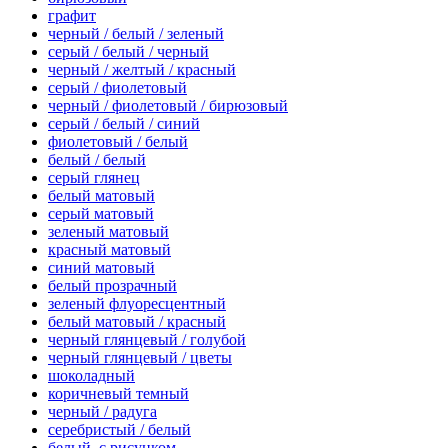
графит
черный / белый / зеленый
серый / белый / черный
черный / желтый / красный
серый / фиолетовый
черный / фиолетовый / бирюзовый
серый / белый / синий
фиолетовый / белый
белый / белый
серый глянец
белый матовый
серый матовый
зеленый матовый
красный матовый
синий матовый
белый прозрачный
зеленый флуоресцентный
белый матовый / красный
черный глянцевый / голубой
черный глянцевый / цветы
шоколадный
коричневый темный
черный / радуга
серебристый / белый
белый, с рисунком