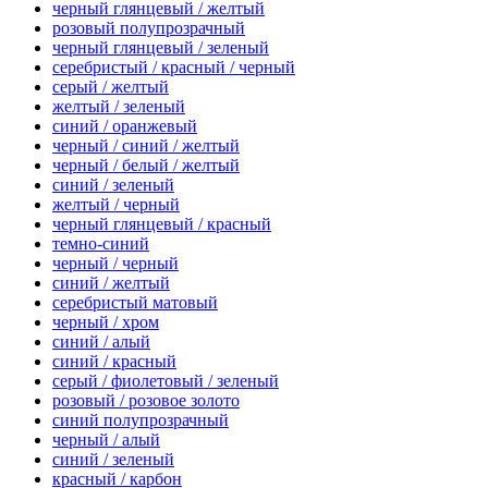
черный глянцевый / желтый
розовый полупрозрачный
черный глянцевый / зеленый
серебристый / красный / черный
серый / желтый
желтый / зеленый
синий / оранжевый
черный / синий / желтый
черный / белый / желтый
синий / зеленый
желтый / черный
черный глянцевый / красный
темно-синий
черный / черный
синий / желтый
серебристый матовый
черный / хром
синий / алый
синий / красный
серый / фиолетовый / зеленый
розовый / розовое золото
синий полупрозрачный
черный / алый
синий / зеленый
красный / карбон