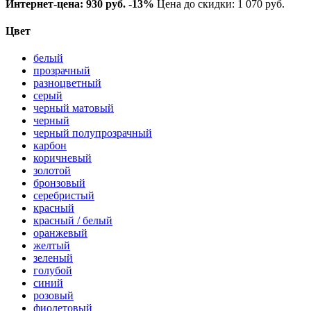
Интернет-цена:
930 руб.
-13%
Цена до скидки: 1 070 руб.
Цвет
белый
прозрачный
разноцветный
серый
черный матовый
черный
черный полупрозрачный
карбон
коричневый
золотой
бронзовый
серебристый
красный
красный / белый
оранжевый
желтый
зеленый
голубой
синий
розовый
фиолетовый