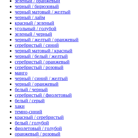
зеленый / оранжевый
черный / бирюзовый
черный матовый / желтый
черный / лайм
красный / зеленый
угольный / голубой
зеленый / черный
черный / желтый / оранжевый
серебристый / синий
черный матовый / красный
черный / белый / желтый
серебристый / оранжевый
серебристый / розовый
манго
черный / синий / желтый
черный / оранжевый
белый / черный
серебристый / фиолетовый
белый / серый
хаки
темно-синий
красный / серебристый
белый / голубой
фиолетовый / голубой
оранжевый / розовый