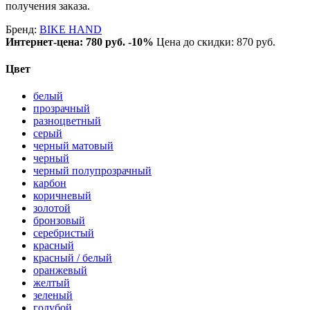
получения заказа.
Бренд:
BIKE HAND
Интернет-цена:
780 руб.
-10%
Цена до скидки: 870 руб.
Цвет
белый
прозрачный
разноцветный
серый
черный матовый
черный
черный полупрозрачный
карбон
коричневый
золотой
бронзовый
серебристый
красный
красный / белый
оранжевый
желтый
зеленый
голубой