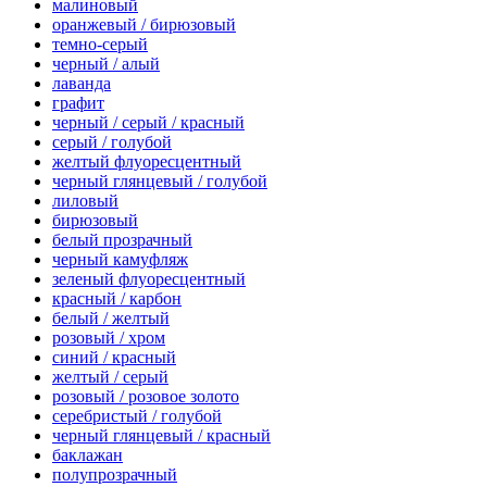
малиновый
оранжевый / бирюзовый
темно-серый
черный / алый
лаванда
графит
черный / серый / красный
серый / голубой
желтый флуоресцентный
черный глянцевый / голубой
лиловый
бирюзовый
белый прозрачный
черный камуфляж
зеленый флуоресцентный
красный / карбон
белый / желтый
розовый / хром
синий / красный
желтый / серый
розовый / розовое золото
серебристый / голубой
черный глянцевый / красный
баклажан
полупрозрачный