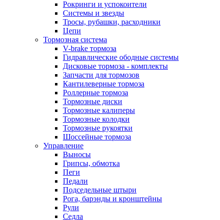
Рокринги и успокоители
Системы и звезды
Тросы, рубашки, расходники
Цепи
Тормозная система
V-brake тормоза
Гидравлические ободные системы
Дисковые тормоза - комплекты
Запчасти для тормозов
Кантилеверные тормоза
Роллерные тормоза
Тормозные диски
Тормозные калиперы
Тормозные колодки
Тормозные рукоятки
Шоссейные тормоза
Управление
Выносы
Грипсы, обмотка
Пеги
Педали
Подседельные штыри
Рога, барэнды и кронштейны
Рули
Седла