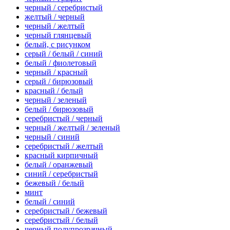
черный / серебристый
желтый / черный
черный / желтый
черный глянцевый
белый, с рисунком
серый / белый / синий
белый / фиолетовый
черный / красный
серый / бирюзовый
красный / белый
черный / зеленый
белый / бирюзовый
серебристый / черный
черный / желтый / зеленый
черный / синий
серебристый / желтый
красный кирпичный
белый / оранжевый
синий / серебристый
бежевый / белый
минт
белый / синий
серебристый / бежевый
серебристый / белый
черный полупрозрачный