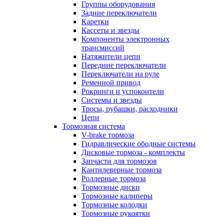
Группы оборудования
Задние переключатели
Каретки
Кассеты и звезды
Компоненты электронных
трансмиссий
Натяжители цепи
Передние переключатели
Переключатели на руле
Ременной привод
Рокринги и успокоители
Системы и звезды
Тросы, рубашки, расходники
Цепи
Тормозная система
V-brake тормоза
Гидравлические ободные системы
Дисковые тормоза - комплекты
Запчасти для тормозов
Кантилеверные тормоза
Роллерные тормоза
Тормозные диски
Тормозные калиперы
Тормозные колодки
Тормозные рукоятки