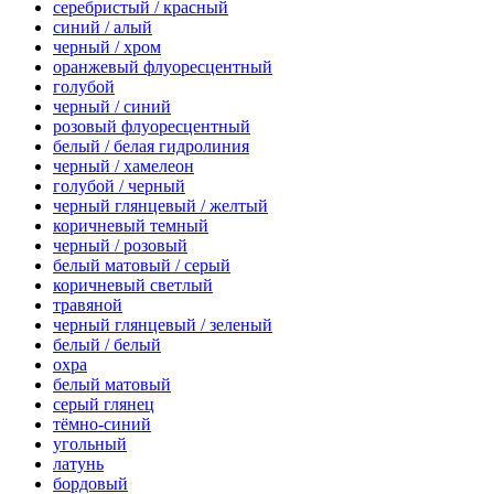
серебристый / красный
синий / алый
черный / хром
оранжевый флуоресцентный
голубой
черный / синий
розовый флуоресцентный
белый / белая гидролиния
черный / хамелеон
голубой / черный
черный глянцевый / желтый
коричневый темный
черный / розовый
белый матовый / серый
коричневый светлый
травяной
черный глянцевый / зеленый
белый / белый
охра
белый матовый
серый глянец
тёмно-синий
угольный
латунь
бордовый