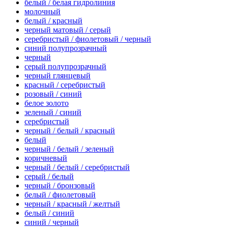
белый / белая гидролиния
молочный
белый / красный
черный матовый / серый
серебристый / фиолетовый / черный
синий полупрозрачный
черный
серый полупрозрачный
черный глянцевый
красный / серебристый
розовый / синий
белое золото
зеленый / синий
серебристый
черный / белый / красный
белый
черный / белый / зеленый
коричневый
черный / белый / серебристый
серый / белый
черный / бронзовый
белый / фиолетовый
черный / красный / желтый
белый / синий
синий / черный