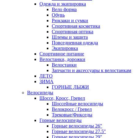
Одежда и экипировка
Вело форма
Обувь
Рюкзаки и сумки
Спортивная косметика
Спортивная оптика
Шлемы и защита
Повседневная одежда
Экипировка
Спортивное питание
Велостанки, дорожки
Велостанки
Запчасти и аксессуары к велостанкам
ЛЕТО
ЗИМА
ГОРНЫЕ ЛЫЖИ
Велосипеды
Шоссе, Кросс, Гревел
Шоссейные велосипеды
Велокросс / Гревел
Трековые/Фикседы
Горные велосипеды
Горные велосипеды 26"
Горные велосипеды 27.5"
Горные велосипеды 29"