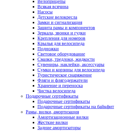
Велоприцепы
Всякая всячина
Насосы
Детские велокресла
Замки и сигнализация
Защита рамы и компонентов
Зеркала, звонки и гудки
Крепления для номеров
Крылья для велосипеда
Подножки
Световое оборудование
Смазки, тредлоки, жидкости
Сувениры, наклейки, аксессуары
Сумки и корзины для велосипеда
Туристическое снаряжение
Фляги и флягодержатели
Хранение и переноска
Чистка велосипеда
Подарочные сертификаты
Подарочные сертификаты
Подарочные сертификаты на байкфит
Рамы, вилки, амортизация
Амортизационные вилки
Жесткие вилки
Задние амортизаторы