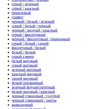
серый / зеленый
серый / красный
бирюзовый
графит
черный / белый / зеленый
серый / белый / черный
черный / желтый / красный
серый / фиолетовый
черный / фиолетовый / бирюзовый
серый / белый / синий
фиолетовый / белый
белый / белый
серый глянец
белый матовый
серый матовый
зеленый матовый
красный матовый
синий матовый
белый прозрачный
зеленый флуоресцентный
белый матовый / красный
черный глянцевый / голубой
черный глянцевый / цветы
шоколадный