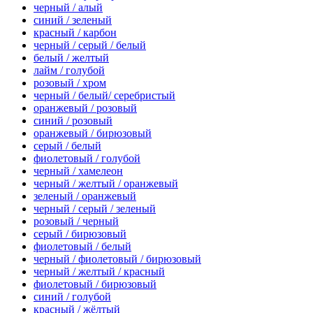
черный / алый
синий / зеленый
красный / карбон
черный / серый / белый
белый / желтый
лайм / голубой
розовый / хром
черный / белый/ серебристый
оранжевый / розовый
синий / розовый
оранжевый / бирюзовый
серый / белый
фиолетовый / голубой
черный / хамелеон
черный / желтый / оранжевый
зеленый / оранжевый
черный / серый / зеленый
розовый / черный
серый / бирюзовый
фиолетовый / белый
черный / фиолетовый / бирюзовый
черный / желтый / красный
фиолетовый / бирюзовый
синий / голубой
красный / жёлтый