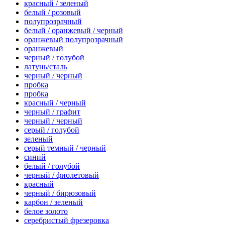
красный / зеленый
белый / розовый
полупрозрачный
белый / оранжевый / черный
оранжевый полупрозрачный
оранжевый
черный / голубой
латунь/сталь
черный / черный
пробка
пробка
красный / черный
черный / графит
черный / черный
серый / голубой
зеленый
серый темный / черный
синий
белый / голубой
черный / фиолетовый
красный
черный / бирюзовый
карбон / зеленый
белое золото
серебристый фрезеровка