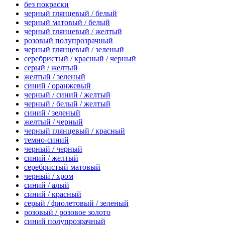
без покраски
черный глянцевый / белый
черный матовый / белый
черный глянцевый / желтый
розовый полупрозрачный
черный глянцевый / зеленый
серебристый / красный / черный
серый / желтый
желтый / зеленый
синий / оранжевый
черный / синий / желтый
черный / белый / желтый
синий / зеленый
желтый / черный
черный глянцевый / красный
темно-синий
черный / черный
синий / желтый
серебристый матовый
черный / хром
синий / алый
синий / красный
серый / фиолетовый / зеленый
розовый / розовое золото
синий полупрозрачный