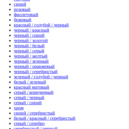
синий
розовый
фиолетовый
бежевый
красный / голубой / черный
черный / красный
черный / синий
черный / золотой
черный / белый
черный / серый
черный / желтый
черный / зеленый
черный / оранжевый
черный / серебристый
зеленый / голубой / черный
белый / зеленый
красный матовый
серый / коричневый
серый / черный
серый / синий
хром
синий / серебристый
белый / красный / серебристый
серый / серебро
серебристый / черный