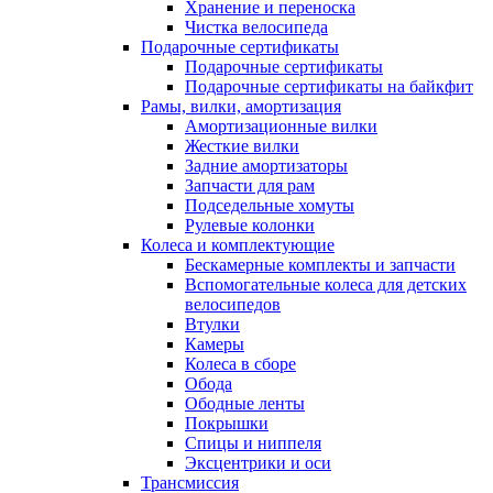
Хранение и переноска
Чистка велосипеда
Подарочные сертификаты
Подарочные сертификаты
Подарочные сертификаты на байкфит
Рамы, вилки, амортизация
Амортизационные вилки
Жесткие вилки
Задние амортизаторы
Запчасти для рам
Подседельные хомуты
Рулевые колонки
Колеса и комплектующие
Бескамерные комплекты и запчасти
Вспомогательные колеса для детских
велосипедов
Втулки
Камеры
Колеса в сборе
Обода
Ободные ленты
Покрышки
Спицы и ниппеля
Эксцентрики и оси
Трансмиссия