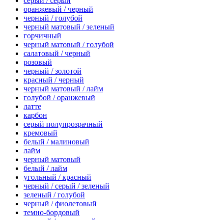
серый / серый
оранжевый / черный
черный / голубой
черный матовый / зеленый
горчичный
черный матовый / голубой
салатовый / черный
розовый
черный / золотой
красный / черный
черный матовый / лайм
голубой / оранжевый
латте
карбон
серый полупрозрачный
кремовый
белый / малиновый
лайм
черный матовый
белый / лайм
угольный / красный
черный / серый / зеленый
зеленый / голубой
черный / фиолетовый
темно-бордовый