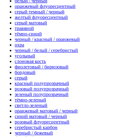
белый / черный
оранжевый флуоресцентный
серый темный / черный
желтый флуоресцентный
серый матовый
травяной
тёмно-синий
черный / красный / оранжевый
охра
черный / белый / серебристый
угольный
слоновая кость
фиолетовый / бирюзовый
бордовый
серый
красный полупрозрачный
розовый полупрозрачный
зеленый полупрозрачный
тёмно-зеленый
светло-зеленый
оранжевый матовый / черный
синий матовый / черный
розовый флуоресцентный
серебристый карбон
черный / бежевый