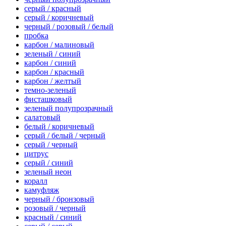
серый / красный
серый / коричневый
черный / розовый / белый
пробка
карбон / малиновый
зеленый / синий
карбон / синий
карбон / красный
карбон / желтый
темно-зеленый
фисташковый
зеленый полупрозрачный
салатовый
белый / коричневый
серый / белый / черный
серый / черный
цитрус
серый / синий
зеленый неон
коралл
камуфляж
черный / бронзовый
розовый / черный
красный / синий