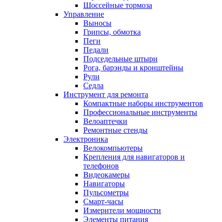
Шоссейные тормоза
Управление
Выносы
Грипсы, обмотка
Пеги
Педали
Подседельные штыри
Рога, барэнды и кронштейны
Рули
Седла
Инструмент для ремонта
Компактные наборы инструментов
Профессиональные инструменты
Велоаптечки
Ремонтные стенды
Электроника
Велокомпьютеры
Крепления для навигаторов и
телефонов
Видеокамеры
Навигаторы
Пульсометры
Смарт-часы
Измерители мощности
Элементы питания