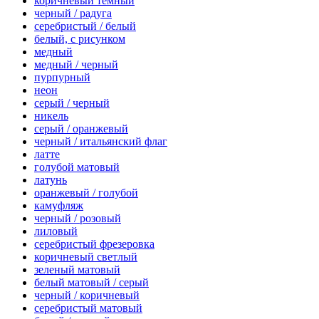
коричневый темный
черный / радуга
серебристый / белый
белый, с рисунком
медный
медный / черный
пурпурный
неон
серый / черный
никель
серый / оранжевый
черный / итальянский флаг
латте
голубой матовый
латунь
оранжевый / голубой
камуфляж
черный / розовый
лиловый
серебристый фрезеровка
коричневый светлый
зеленый матовый
белый матовый / серый
черный / коричневый
серебристый матовый