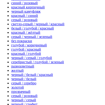
синий / розовый
красный кирпичный
черный камуфляж
красный / синий
серый / розовый
светло-серый / черный / красный
белый / голубой / красный
красный / жёлтый
серый / черный / зеленый
без покраски
голубой / коричневый
голубой / красный
красный / голубой
черный / серый / голубой
серебристый / голубой / зеленый
разноцветный
желтый
черный / белый / красный
черный / белый
серый / серебро
золотой
прозрачный
серый / розовый
черный / серый
черный / графит