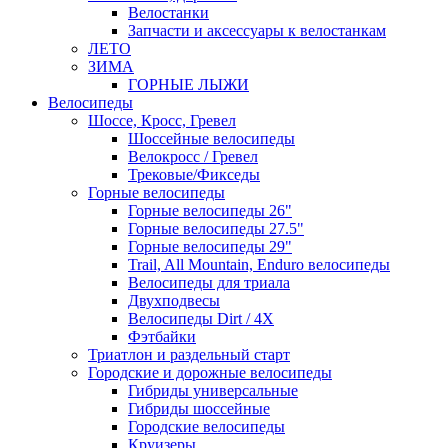
Велостанки
Запчасти и аксессуары к велостанкам
ЛЕТО
ЗИМА
ГОРНЫЕ ЛЫЖИ
Велосипеды
Шоссе, Кросс, Гревел
Шоссейные велосипеды
Велокросс / Гревел
Трековые/Фикседы
Горные велосипеды
Горные велосипеды 26"
Горные велосипеды 27.5"
Горные велосипеды 29"
Trail, All Mountain, Enduro велосипеды
Велосипеды для триала
Двухподвесы
Велосипеды Dirt / 4X
Фэтбайки
Триатлон и раздельный старт
Городские и дорожные велосипеды
Гибриды универсальные
Гибриды шоссейные
Городские велосипеды
Круизеры