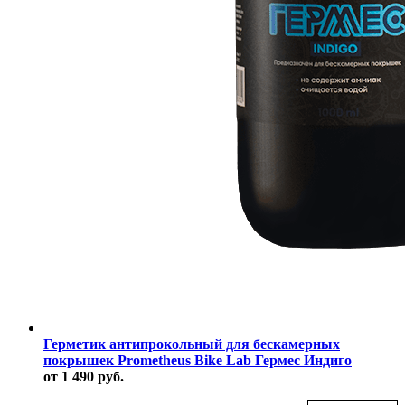
Герметик антипрокольный для бескамерных
покрышек Prometheus Bike Lab Гермес Индиго
от 1 490 руб.