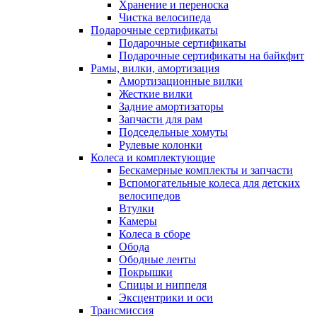
Хранение и переноска
Чистка велосипеда
Подарочные сертификаты
Подарочные сертификаты
Подарочные сертификаты на байкфит
Рамы, вилки, амортизация
Амортизационные вилки
Жесткие вилки
Задние амортизаторы
Запчасти для рам
Подседельные хомуты
Рулевые колонки
Колеса и комплектующие
Бескамерные комплекты и запчасти
Вспомогательные колеса для детских
велосипедов
Втулки
Камеры
Колеса в сборе
Обода
Ободные ленты
Покрышки
Спицы и ниппеля
Эксцентрики и оси
Трансмиссия