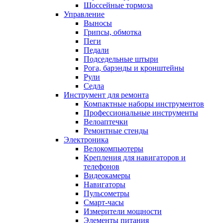
Шоссейные тормоза
Управление
Выносы
Грипсы, обмотка
Пеги
Педали
Подседельные штыри
Рога, барэнды и кронштейны
Рули
Седла
Инструмент для ремонта
Компактные наборы инструментов
Профессиональные инструменты
Велоаптечки
Ремонтные стенды
Электроника
Велокомпьютеры
Крепления для навигаторов и
телефонов
Видеокамеры
Навигаторы
Пульсометры
Смарт-часы
Измерители мощности
Элементы питания