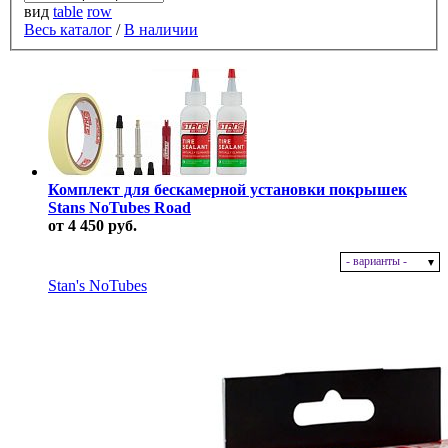
вид
table
row
Весь каталог
/
В наличии
Комплект для бескамерной установки покрышек
Stans NoTubes Road
от 4 450 руб.
- варианты -
В наличии
Stan's NoTubes