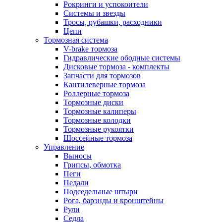
Рокринги и успокоители
Системы и звезды
Тросы, рубашки, расходники
Цепи
Тормозная система
V-brake тормоза
Гидравлические ободные системы
Дисковые тормоза - комплекты
Запчасти для тормозов
Кантилеверные тормоза
Роллерные тормоза
Тормозные диски
Тормозные калиперы
Тормозные колодки
Тормозные рукоятки
Шоссейные тормоза
Управление
Выносы
Грипсы, обмотка
Пеги
Педали
Подседельные штыри
Рога, барэнды и кронштейны
Рули
Седла