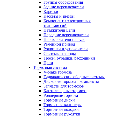
Группы оборудования
Задние переключатели
Каретки
Кассеты и звезды
Компоненты электронных
трансмиссий
Натяжители цепи
Передние переключатели
Переключатели на руле
Ременной привод
Рокринги и успокоители
Системы и звезды
Тросы, рубашки, расходники
Цепи
Тормозная система
V-brake тормоза
Гидравлические ободные системы
Дисковые тормоза - комплекты
Запчасти для тормозов
Кантилеверные тормоза
Роллерные тормоза
Тормозные диски
Тормозные калиперы
Тормозные колодки
Тормозные рукоятки