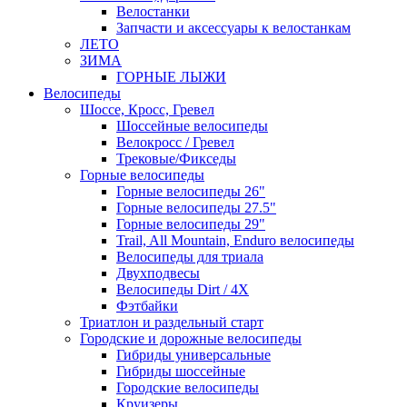
Велостанки
Запчасти и аксессуары к велостанкам
ЛЕТО
ЗИМА
ГОРНЫЕ ЛЫЖИ
Велосипеды
Шоссе, Кросс, Гревел
Шоссейные велосипеды
Велокросс / Гревел
Трековые/Фикседы
Горные велосипеды
Горные велосипеды 26"
Горные велосипеды 27.5"
Горные велосипеды 29"
Trail, All Mountain, Enduro велосипеды
Велосипеды для триала
Двухподвесы
Велосипеды Dirt / 4X
Фэтбайки
Триатлон и раздельный старт
Городские и дорожные велосипеды
Гибриды универсальные
Гибриды шоссейные
Городские велосипеды
Круизеры