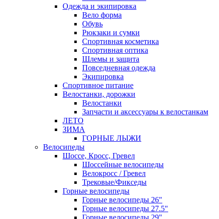
Одежда и экипировка
Вело форма
Обувь
Рюкзаки и сумки
Спортивная косметика
Спортивная оптика
Шлемы и защита
Повседневная одежда
Экипировка
Спортивное питание
Велостанки, дорожки
Велостанки
Запчасти и аксессуары к велостанкам
ЛЕТО
ЗИМА
ГОРНЫЕ ЛЫЖИ
Велосипеды
Шоссе, Кросс, Гревел
Шоссейные велосипеды
Велокросс / Гревел
Трековые/Фикседы
Горные велосипеды
Горные велосипеды 26"
Горные велосипеды 27.5"
Горные велосипеды 29"