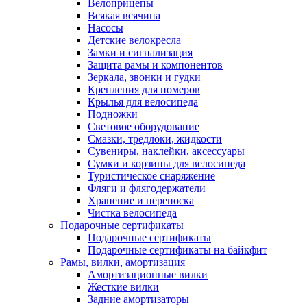
Велоприцепы
Всякая всячина
Насосы
Детские велокресла
Замки и сигнализация
Защита рамы и компонентов
Зеркала, звонки и гудки
Крепления для номеров
Крылья для велосипеда
Подножки
Световое оборудование
Смазки, тредлоки, жидкости
Сувениры, наклейки, аксессуары
Сумки и корзины для велосипеда
Туристическое снаряжение
Фляги и флягодержатели
Хранение и переноска
Чистка велосипеда
Подарочные сертификаты
Подарочные сертификаты
Подарочные сертификаты на байкфит
Рамы, вилки, амортизация
Амортизационные вилки
Жесткие вилки
Задние амортизаторы