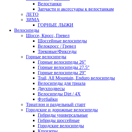
Велостанки
Запчасти и аксессуары к велостанкам
ЛЕТО
ЗИМА
ГОРНЫЕ ЛЫЖИ
Велосипеды
Шоссе, Кросс, Гревел
Шоссейные велосипеды
Велокросс / Гревел
Трековые/Фикседы
Горные велосипеды
Горные велосипеды 26"
Горные велосипеды 27.5"
Горные велосипеды 29"
Trail, All Mountain, Enduro велосипеды
Велосипеды для триала
Двухподвесы
Велосипеды Dirt / 4X
Фэтбайки
Триатлон и раздельный старт
Городские и дорожные велосипеды
Гибриды универсальные
Гибриды шоссейные
Городские велосипеды
Круизеры