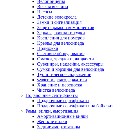
Велоприцепы
Всякая всячина
Насосы
Детские велокресла
Замки и сигнализация
Защита рамы и компонентов
Зеркала, звонки и гудки
Крепления для номеров
Крылья для велосипеда
Подножки
Световое оборудование
Смазки, тредлоки, жидкости
Сувениры, наклейки, аксессуары
Сумки и корзины для велосипеда
Туристическое снаряжение
Фляги и флягодержатели
Хранение и переноска
Чистка велосипеда
Подарочные сертификаты
Подарочные сертификаты
Подарочные сертификаты на байкфит
Рамы, вилки, амортизация
Амортизационные вилки
Жесткие вилки
Задние амортизаторы