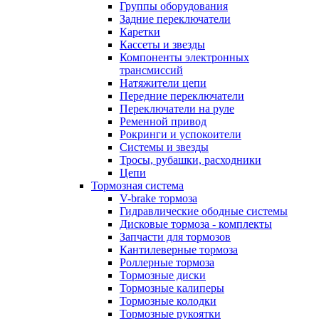
Группы оборудования
Задние переключатели
Каретки
Кассеты и звезды
Компоненты электронных
трансмиссий
Натяжители цепи
Передние переключатели
Переключатели на руле
Ременной привод
Рокринги и успокоители
Системы и звезды
Тросы, рубашки, расходники
Цепи
Тормозная система
V-brake тормоза
Гидравлические ободные системы
Дисковые тормоза - комплекты
Запчасти для тормозов
Кантилеверные тормоза
Роллерные тормоза
Тормозные диски
Тормозные калиперы
Тормозные колодки
Тормозные рукоятки