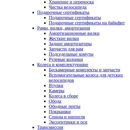
Хранение и переноска
Чистка велосипеда
Подарочные сертификаты
Подарочные сертификаты
Подарочные сертификаты на байкфит
Рамы, вилки, амортизация
Амортизационные вилки
Жесткие вилки
Задние амортизаторы
Запчасти для рам
Подседельные хомуты
Рулевые колонки
Колеса и комплектующие
Бескамерные комплекты и запчасти
Вспомогательные колеса для детских
велосипедов
Втулки
Камеры
Колеса в сборе
Обода
Ободные ленты
Покрышки
Спицы и ниппеля
Эксцентрики и оси
Трансмиссия