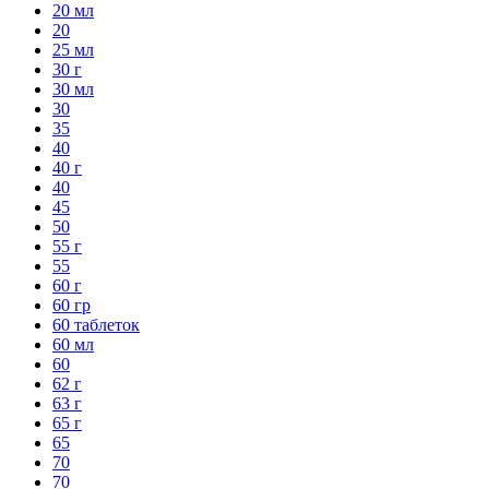
20 мл
20
25 мл
30 г
30 мл
30
35
40
40 г
40
45
50
55 г
55
60 г
60 гр
60 таблеток
60 мл
60
62 г
63 г
65 г
65
70
70