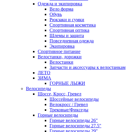
Одежда и экипировка
Вело форма
Обувь
Рюкзаки и сумки
Спортивная косметика
Спортивная оптика
Шлемы и защита
Повседневная одежда
Экипировка
Спортивное питание
Велостанки, дорожки
Велостанки
Запчасти и аксессуары к велостанкам
ЛЕТО
ЗИМА
ГОРНЫЕ ЛЫЖИ
Велосипеды
Шоссе, Кросс, Гревел
Шоссейные велосипеды
Велокросс / Гревел
Трековые/Фикседы
Горные велосипеды
Горные велосипеды 26"
Горные велосипеды 27.5"
Горные велосипеды 29"