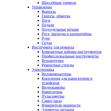
Шоссейные тормоза
Управление
Выносы
Грипсы, обмотка
Пеги
Педали
Подседельные штыри
Рога, барэнды и кронштейны
Рули
Седла
Инструмент для ремонта
Компактные наборы инструментов
Профессиональные инструменты
Велоаптечки
Ремонтные стенды
Электроника
Велокомпьютеры
Крепления для навигаторов и
телефонов
Видеокамеры
Навигаторы
Пульсометры
Смарт-часы
Измерители мощности
Элементы питания