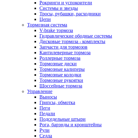
Рокринги и успокоители
Системы и звезды
Тросы, рубашки, расходники
Цепи
Тормозная система
V-brake тормоза
Гидравлические ободные системы
Дисковые тормоза - комплекты
Запчасти для тормозов
Кантилеверные тормоза
Роллерные тормоза
Тормозные диски
Тормозные калиперы
Тормозные колодки
Тормозные рукоятки
Шоссейные тормоза
Управление
Выносы
Грипсы, обмотка
Пеги
Педали
Подседельные штыри
Рога, барэнды и кронштейны
Рули
Седла