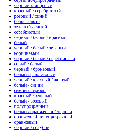
серый полупрозрачный
черный глянцевый
красный / серебристый
розовый / синий
белое золото
зеленый / синий
серебристый
черный / белый / красный
белый
черный / белый / зеленый
коричневый
черный / белый / серебристый
серый / белый
черный / бронзовый
белый / фиолетовый
черный / красный / желтый
белый / синий
синий / черный
красный / зеленый
белый / розовый
полупрозрачный
белый / оранжевый / черный
оранжевый полупрозрачный
оранжевый
черный / голубой