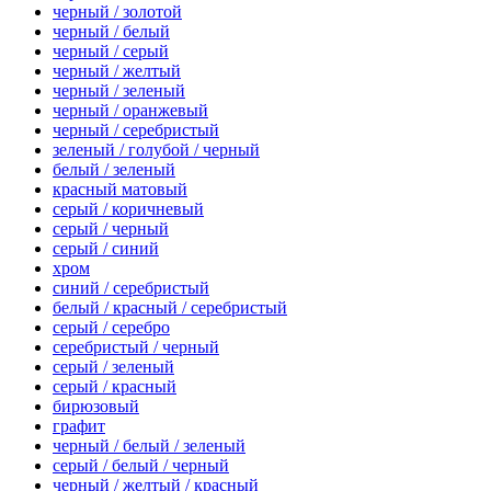
черный / золотой
черный / белый
черный / серый
черный / желтый
черный / зеленый
черный / оранжевый
черный / серебристый
зеленый / голубой / черный
белый / зеленый
красный матовый
серый / коричневый
серый / черный
серый / синий
хром
синий / серебристый
белый / красный / серебристый
серый / серебро
серебристый / черный
серый / зеленый
серый / красный
бирюзовый
графит
черный / белый / зеленый
серый / белый / черный
черный / желтый / красный