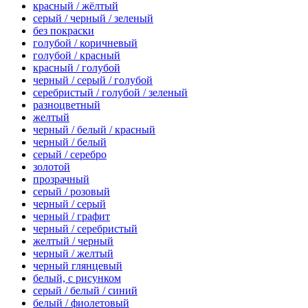
красный / жёлтый
серый / черный / зеленый
без покраски
голубой / коричневый
голубой / красный
красный / голубой
черный / серый / голубой
серебристый / голубой / зеленый
разноцветный
желтый
черный / белый / красный
черный / белый
серый / серебро
золотой
прозрачный
серый / розовый
черный / серый
черный / графит
черный / серебристый
желтый / черный
черный / желтый
черный глянцевый
белый, с рисунком
серый / белый / синий
белый / фиолетовый