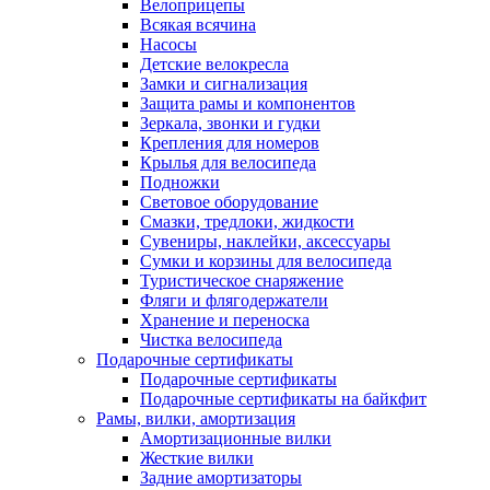
Велоприцепы
Всякая всячина
Насосы
Детские велокресла
Замки и сигнализация
Защита рамы и компонентов
Зеркала, звонки и гудки
Крепления для номеров
Крылья для велосипеда
Подножки
Световое оборудование
Смазки, тредлоки, жидкости
Сувениры, наклейки, аксессуары
Сумки и корзины для велосипеда
Туристическое снаряжение
Фляги и флягодержатели
Хранение и переноска
Чистка велосипеда
Подарочные сертификаты
Подарочные сертификаты
Подарочные сертификаты на байкфит
Рамы, вилки, амортизация
Амортизационные вилки
Жесткие вилки
Задние амортизаторы