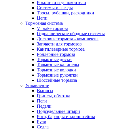
Рокринги и успокоители
Системы и звезды
Тросы, рубашки, расходники
Цепи
Тормозная система
V-brake тормоза
Гидравлические ободные системы
Дисковые тормоза - комплекты
Запчасти для тормозов
Кантилеверные тормоза
Роллерные тормоза
Тормозные диски
Тормозные калиперы
Тормозные колодки
Тормозные рукоятки
Шоссейные тормоза
Управление
Выносы
Грипсы, обмотка
Пеги
Педали
Подседельные штыри
Рога, барэнды и кронштейны
Рули
Седла