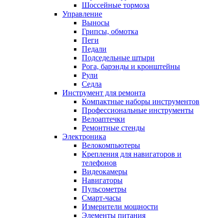
Шоссейные тормоза
Управление
Выносы
Грипсы, обмотка
Пеги
Педали
Подседельные штыри
Рога, барэнды и кронштейны
Рули
Седла
Инструмент для ремонта
Компактные наборы инструментов
Профессиональные инструменты
Велоаптечки
Ремонтные стенды
Электроника
Велокомпьютеры
Крепления для навигаторов и
телефонов
Видеокамеры
Навигаторы
Пульсометры
Смарт-часы
Измерители мощности
Элементы питания