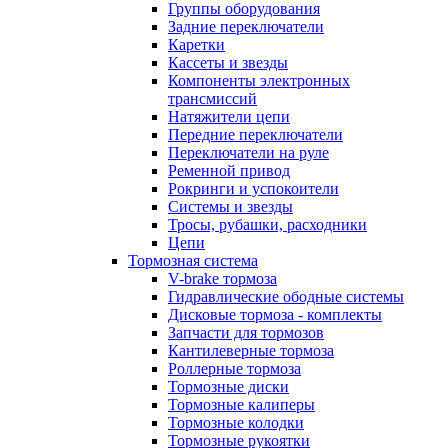
Группы оборудования
Задние переключатели
Каретки
Кассеты и звезды
Компоненты электронных
трансмиссий
Натяжители цепи
Передние переключатели
Переключатели на руле
Ременной привод
Рокринги и успокоители
Системы и звезды
Тросы, рубашки, расходники
Цепи
Тормозная система
V-brake тормоза
Гидравлические ободные системы
Дисковые тормоза - комплекты
Запчасти для тормозов
Кантилеверные тормоза
Роллерные тормоза
Тормозные диски
Тормозные калиперы
Тормозные колодки
Тормозные рукоятки