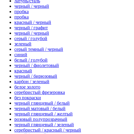
латунь/сталь
черный / черный
пробка
пробка
красный / черный
черный / графит
черный / черный
серый / голубой
зеленый
серый темный / черный
синий
белый / голубой
черный / фиолетовый
красный
черный / бирюзовый
карбон / зеленый
белое золото
серебристый фрезеровка
без покраски
черный глянцевый / белый
черный матовый / белый
черный глянцевый / желтый
розовый полупрозрачный
черный глянцевый / зеленый
серебристый / красный / черный