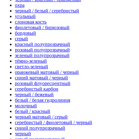
охра
черный / белый / серебристый
угольный
слоновая кость
фиолетовый / бирюзовый
бордовый
серый
красный полупрозрачный
розовый полупрозрачный
зеленый полупрозрачный
тёмно-зеленый
светло-зеленый
оранжевый матовый / черный
синий матовый / черный
розовый флуоресцентный
серебристый карбон
черный / бежевый
белый / белая гидролиния
молочный
белый / красный
черный матовый / серый
серебристый / фиолетовый / черный
синий полупрозрачный
черный