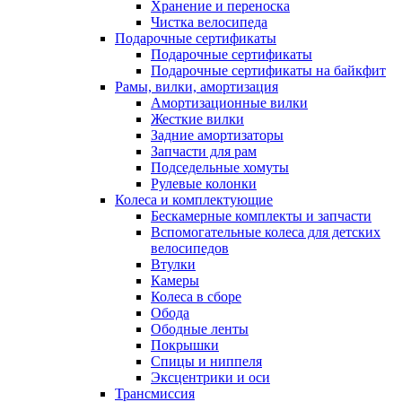
Хранение и переноска
Чистка велосипеда
Подарочные сертификаты
Подарочные сертификаты
Подарочные сертификаты на байкфит
Рамы, вилки, амортизация
Амортизационные вилки
Жесткие вилки
Задние амортизаторы
Запчасти для рам
Подседельные хомуты
Рулевые колонки
Колеса и комплектующие
Бескамерные комплекты и запчасти
Вспомогательные колеса для детских
велосипедов
Втулки
Камеры
Колеса в сборе
Обода
Ободные ленты
Покрышки
Спицы и ниппеля
Эксцентрики и оси
Трансмиссия