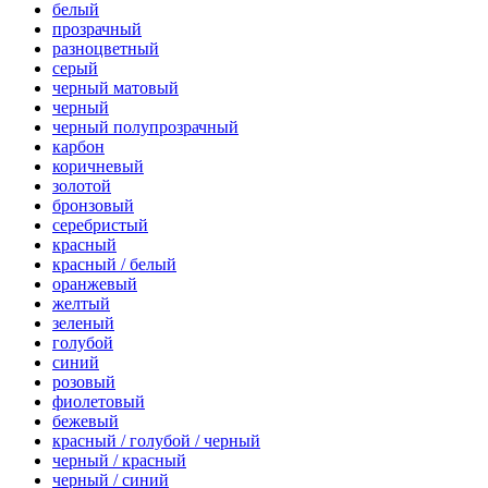
белый
прозрачный
разноцветный
серый
черный матовый
черный
черный полупрозрачный
карбон
коричневый
золотой
бронзовый
серебристый
красный
красный / белый
оранжевый
желтый
зеленый
голубой
синий
розовый
фиолетовый
бежевый
красный / голубой / черный
черный / красный
черный / синий