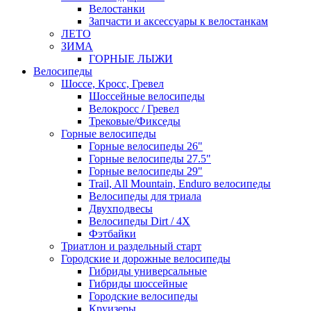
Велостанки
Запчасти и аксессуары к велостанкам
ЛЕТО
ЗИМА
ГОРНЫЕ ЛЫЖИ
Велосипеды
Шоссе, Кросс, Гревел
Шоссейные велосипеды
Велокросс / Гревел
Трековые/Фикседы
Горные велосипеды
Горные велосипеды 26"
Горные велосипеды 27.5"
Горные велосипеды 29"
Trail, All Mountain, Enduro велосипеды
Велосипеды для триала
Двухподвесы
Велосипеды Dirt / 4X
Фэтбайки
Триатлон и раздельный старт
Городские и дорожные велосипеды
Гибриды универсальные
Гибриды шоссейные
Городские велосипеды
Круизеры