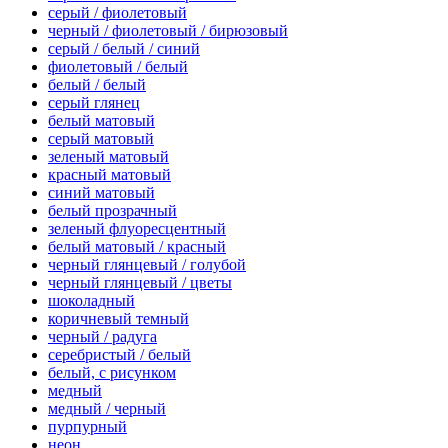
серый / фиолетовый
черный / фиолетовый / бирюзовый
серый / белый / синий
фиолетовый / белый
белый / белый
серый глянец
белый матовый
серый матовый
зеленый матовый
красный матовый
синий матовый
белый прозрачный
зеленый флуоресцентный
белый матовый / красный
черный глянцевый / голубой
черный глянцевый / цветы
шоколадный
коричневый темный
черный / радуга
серебристый / белый
белый, с рисунком
медный
медный / черный
пурпурный
неон