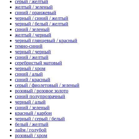
серый / желтый
желтый / зеленый
синий / оранжевый
черный / синий / желтый
черный / белый / желтый
синий / зеленый
желтый / черный
черный глянцевый / красный
темно-синий
черный / черный
синий / желтый
серебристый матовый
черный / хром
синий / алый
синий / красный
серый / фиолетовый / зеленый
розовый / розовое золото
синий полупрозрачный
черный / алый
синий / зеленый
красный / карбон
черный / серый / белый
белый / желтый
лайм / голубой
розовый / хром