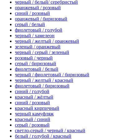
черный / белый/ серебристый
оранжевый / розовый
синий / розовый
оранжевый / бирюзовый
серый / белый
фиолетовый / голубой
черный / хамелеон
черный / желтый / оранжевый
зеленый / оранжевый
черный / серый / зеленый
розовый / черный
серый / бирюзовый
фиолетовый / белый
черный / фиолетовый / бирюзовый
черный / желтый / красный
фиолетовый / бирюзовый
синий / голубой
красный / жёлтый
синий / розовый
красный кирпичный
черный камуфляж
красный / синий
серый / розовый
светло-серый / черный / красный
белый / голубой / красный