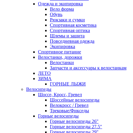
Одежда и экипировка
Вело форма
Обувь
Рюкзаки и сумки
Спортивная косметика
Спортивная оптика
Шлемы и защита
Повседневная одежда
Экипировка
Спортивное питание
Велостанки, дорожки
Велостанки
Запчасти и аксессуары к велостанкам
ЛЕТО
ЗИМА
ГОРНЫЕ ЛЫЖИ
Велосипеды
Шоссе, Кросс, Гревел
Шоссейные велосипеды
Велокросс / Гревел
Трековые/Фикседы
Горные велосипеды
Горные велосипеды 26"
Горные велосипеды 27.5"
Горные велосипеды 29"