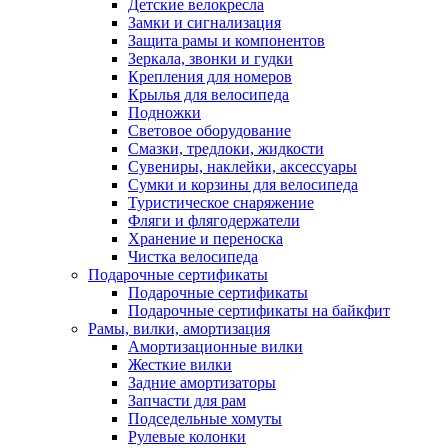
Детские велокресла
Замки и сигнализация
Защита рамы и компонентов
Зеркала, звонки и гудки
Крепления для номеров
Крылья для велосипеда
Подножки
Световое оборудование
Смазки, тредлоки, жидкости
Сувениры, наклейки, аксессуары
Сумки и корзины для велосипеда
Туристическое снаряжение
Фляги и флягодержатели
Хранение и переноска
Чистка велосипеда
Подарочные сертификаты
Подарочные сертификаты
Подарочные сертификаты на байкфит
Рамы, вилки, амортизация
Амортизационные вилки
Жесткие вилки
Задние амортизаторы
Запчасти для рам
Подседельные хомуты
Рулевые колонки