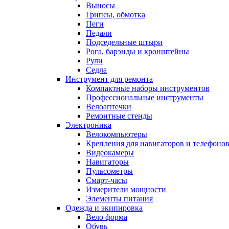
Выносы
Грипсы, обмотка
Пеги
Педали
Подседельные штыри
Рога, барэнды и кронштейны
Рули
Седла
Инструмент для ремонта
Компактные наборы инструментов
Профессиональные инструменты
Велоаптечки
Ремонтные стенды
Электроника
Велокомпьютеры
Крепления для навигаторов и телефоно
Видеокамеры
Навигаторы
Пульсометры
Смарт-часы
Измерители мощности
Элементы питания
Одежда и экипировка
Вело форма
Обувь