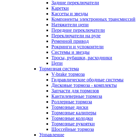
Задние переключатели
Каретки
Кассеты и звезды
Компоненты электронных трансмиссий
Натяжители цепи
Передние переключатели
Переключатели на руле
Ременной привод
Рокринги и успокоители
Системы и звезды
Тросы, рубашки, расходники
Цепи
Тормозная система
V-brake тормоза
Гидравлические ободные системы
Дисковые тормоза - комплекты
Запчасти для тормозов
Кантилеверные тормоза
Роллерные тормоза
Тормозные диски
Тормозные калиперы
Тормозные колодки
Тормозные рукоятки
Шоссейные тормоза
Управление