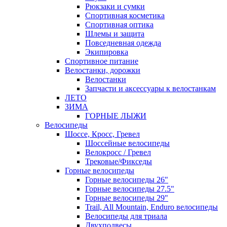
Рюкзаки и сумки
Спортивная косметика
Спортивная оптика
Шлемы и защита
Повседневная одежда
Экипировка
Спортивное питание
Велостанки, дорожки
Велостанки
Запчасти и аксессуары к велостанкам
ЛЕТО
ЗИМА
ГОРНЫЕ ЛЫЖИ
Велосипеды
Шоссе, Кросс, Гревел
Шоссейные велосипеды
Велокросс / Гревел
Трековые/Фикседы
Горные велосипеды
Горные велосипеды 26"
Горные велосипеды 27.5"
Горные велосипеды 29"
Trail, All Mountain, Enduro велосипеды
Велосипеды для триала
Двухподвесы