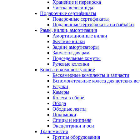
Хранение и переноска
Чистка велосипеда
Подарочные сертификаты
Подарочные сертификаты
Подарочные сертификаты на байкфит
Рамы, вилки, амортизация
Амортизационные вилки
Жесткие вилки
Задние амортизаторы
Запчасти для рам
Подседельные хомуты
Рулевые колонки
Колеса и комплектующие
Бескамерные комплекты и запчасти
Вспомогательные колеса для детских ве
Втулки
Камеры
Колеса в сборе
Обода
Ободные ленты
Покрышки
Спицы и ниппеля
Эксцентрики и оси
Трансмиссия
Группы оборудования