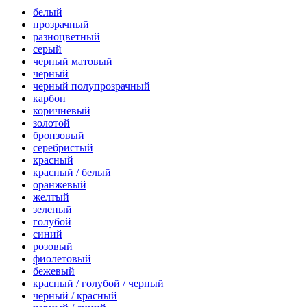
белый
прозрачный
разноцветный
серый
черный матовый
черный
черный полупрозрачный
карбон
коричневый
золотой
бронзовый
серебристый
красный
красный / белый
оранжевый
желтый
зеленый
голубой
синий
розовый
фиолетовый
бежевый
красный / голубой / черный
черный / красный