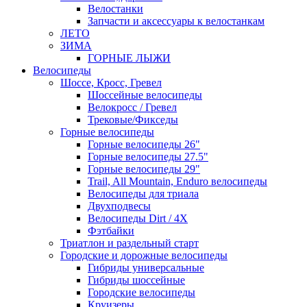
Велостанки
Запчасти и аксессуары к велостанкам
ЛЕТО
ЗИМА
ГОРНЫЕ ЛЫЖИ
Велосипеды
Шоссе, Кросс, Гревел
Шоссейные велосипеды
Велокросс / Гревел
Трековые/Фикседы
Горные велосипеды
Горные велосипеды 26"
Горные велосипеды 27.5"
Горные велосипеды 29"
Trail, All Mountain, Enduro велосипеды
Велосипеды для триала
Двухподвесы
Велосипеды Dirt / 4X
Фэтбайки
Триатлон и раздельный старт
Городские и дорожные велосипеды
Гибриды универсальные
Гибриды шоссейные
Городские велосипеды
Круизеры