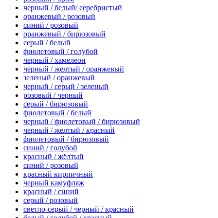
черный / белый/ серебристый
оранжевый / розовый
синий / розовый
оранжевый / бирюзовый
серый / белый
фиолетовый / голубой
черный / хамелеон
черный / желтый / оранжевый
зеленый / оранжевый
черный / серый / зеленый
розовый / черный
серый / бирюзовый
фиолетовый / белый
черный / фиолетовый / бирюзовый
черный / желтый / красный
фиолетовый / бирюзовый
синий / голубой
красный / жёлтый
синий / розовый
красный кирпичный
черный камуфляж
красный / синий
серый / розовый
светло-серый / черный / красный
белый / голубой / красный