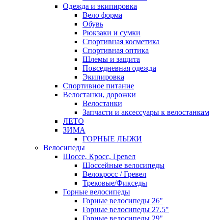
Одежда и экипировка
Вело форма
Обувь
Рюкзаки и сумки
Спортивная косметика
Спортивная оптика
Шлемы и защита
Повседневная одежда
Экипировка
Спортивное питание
Велостанки, дорожки
Велостанки
Запчасти и аксессуары к велостанкам
ЛЕТО
ЗИМА
ГОРНЫЕ ЛЫЖИ
Велосипеды
Шоссе, Кросс, Гревел
Шоссейные велосипеды
Велокросс / Гревел
Трековые/Фикседы
Горные велосипеды
Горные велосипеды 26"
Горные велосипеды 27.5"
Горные велосипеды 29"