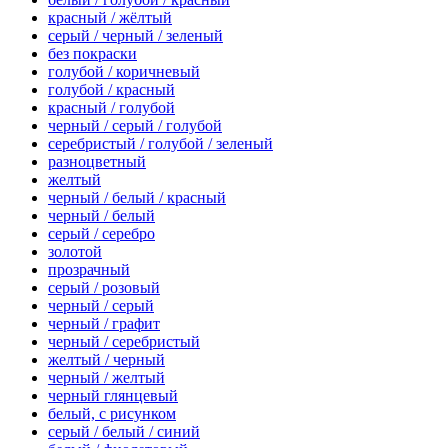
красный / жёлтый
серый / черный / зеленый
без покраски
голубой / коричневый
голубой / красный
красный / голубой
черный / серый / голубой
серебристый / голубой / зеленый
разноцветный
желтый
черный / белый / красный
черный / белый
серый / серебро
золотой
прозрачный
серый / розовый
черный / серый
черный / графит
черный / серебристый
желтый / черный
черный / желтый
черный глянцевый
белый, с рисунком
серый / белый / синий