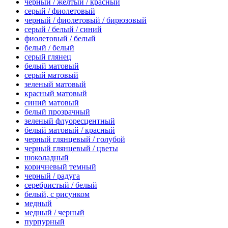
черный / желтый / красный
серый / фиолетовый
черный / фиолетовый / бирюзовый
серый / белый / синий
фиолетовый / белый
белый / белый
серый глянец
белый матовый
серый матовый
зеленый матовый
красный матовый
синий матовый
белый прозрачный
зеленый флуоресцентный
белый матовый / красный
черный глянцевый / голубой
черный глянцевый / цветы
шоколадный
коричневый темный
черный / радуга
серебристый / белый
белый, с рисунком
медный
медный / черный
пурпурный