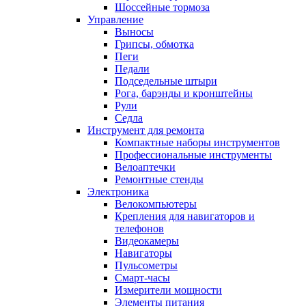
Шоссейные тормоза
Управление
Выносы
Грипсы, обмотка
Пеги
Педали
Подседельные штыри
Рога, барэнды и кронштейны
Рули
Седла
Инструмент для ремонта
Компактные наборы инструментов
Профессиональные инструменты
Велоаптечки
Ремонтные стенды
Электроника
Велокомпьютеры
Крепления для навигаторов и
телефонов
Видеокамеры
Навигаторы
Пульсометры
Смарт-часы
Измерители мощности
Элементы питания