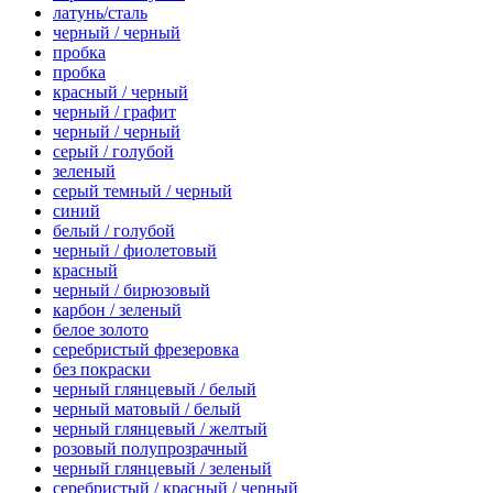
латунь/сталь
черный / черный
пробка
пробка
красный / черный
черный / графит
черный / черный
серый / голубой
зеленый
серый темный / черный
синий
белый / голубой
черный / фиолетовый
красный
черный / бирюзовый
карбон / зеленый
белое золото
серебристый фрезеровка
без покраски
черный глянцевый / белый
черный матовый / белый
черный глянцевый / желтый
розовый полупрозрачный
черный глянцевый / зеленый
серебристый / красный / черный