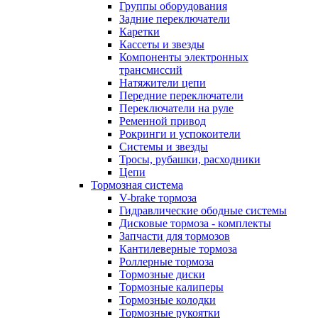
Группы оборудования
Задние переключатели
Каретки
Кассеты и звезды
Компоненты электронных
трансмиссий
Натяжители цепи
Передние переключатели
Переключатели на руле
Ременной привод
Рокринги и успокоители
Системы и звезды
Тросы, рубашки, расходники
Цепи
Тормозная система
V-brake тормоза
Гидравлические ободные системы
Дисковые тормоза - комплекты
Запчасти для тормозов
Кантилеверные тормоза
Роллерные тормоза
Тормозные диски
Тормозные калиперы
Тормозные колодки
Тормозные рукоятки