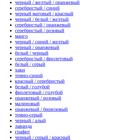
черный / желтый / оранжевый
серебристый / синий
черный матовый / красный
черный / белый / желтый
серебристый / оранжевый
серебристый / розовый
манго
черный / синий / желтый
черный / оранжевый
белый / черный
серебристый / фиолетовый
белый / серый
хаки
темно-синий
красный / серебристый
белый / голубой
фиолетовый / голубой
оранжевый / розовый
малиновый
оранжевый / бирюзовый
темно-серый
черный / алый
лаванда
графит
черный / серый / красный