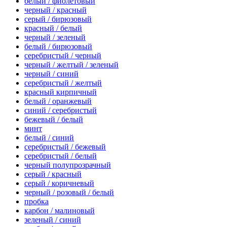
белый / фиолетовый
черный / красный
серый / бирюзовый
красный / белый
черный / зеленый
белый / бирюзовый
серебристый / черный
черный / желтый / зеленый
черный / синий
серебристый / желтый
красный кирпичный
белый / оранжевый
синий / серебристый
бежевый / белый
минт
белый / синий
серебристый / бежевый
серебристый / белый
черный полупрозрачный
серый / красный
серый / коричневый
черный / розовый / белый
пробка
карбон / малиновый
зеленый / синий