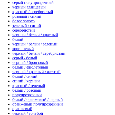
серый полупрозрачный
черный глянцевый
красный / серебристый
розовый / синий
белое золото
зеленый / синий
серебристый
черный / белый / красный
белый
черный / белый / зеленый
коричневый
черный / белый / серебристый
серый / белый
черный / бронзовый
белый / фиолетовый
черный / красный / желтый
белый / синий
синий / черный
красный / зеленый
белый / розовый
полупрозрачный
белый / оранжевый / черный
оранжевый полупрозрачный
оранжевый
черный / голубой