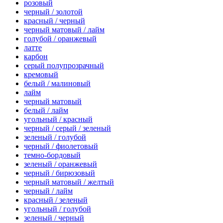
розовый
черный / золотой
красный / черный
черный матовый / лайм
голубой / оранжевый
латте
карбон
серый полупрозрачный
кремовый
белый / малиновый
лайм
черный матовый
белый / лайм
угольный / красный
черный / серый / зеленый
зеленый / голубой
черный / фиолетовый
темно-бордовый
зеленый / оранжевый
черный / бирюзовый
черный матовый / желтый
черный / лайм
красный / зеленый
угольный / голубой
зеленый / черный