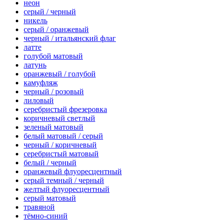
неон
серый / черный
никель
серый / оранжевый
черный / итальянский флаг
латте
голубой матовый
латунь
оранжевый / голубой
камуфляж
черный / розовый
лиловый
серебристый фрезеровка
коричневый светлый
зеленый матовый
белый матовый / серый
черный / коричневый
серебристый матовый
белый / черный
оранжевый флуоресцентный
серый темный / черный
желтый флуоресцентный
серый матовый
травяной
тёмно-синий