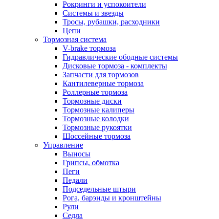
Рокринги и успокоители
Системы и звезды
Тросы, рубашки, расходники
Цепи
Тормозная система
V-brake тормоза
Гидравлические ободные системы
Дисковые тормоза - комплекты
Запчасти для тормозов
Кантилеверные тормоза
Роллерные тормоза
Тормозные диски
Тормозные калиперы
Тормозные колодки
Тормозные рукоятки
Шоссейные тормоза
Управление
Выносы
Грипсы, обмотка
Пеги
Педали
Подседельные штыри
Рога, барэнды и кронштейны
Рули
Седла