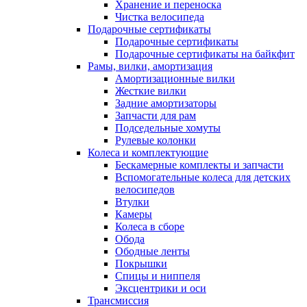
Хранение и переноска
Чистка велосипеда
Подарочные сертификаты
Подарочные сертификаты
Подарочные сертификаты на байкфит
Рамы, вилки, амортизация
Амортизационные вилки
Жесткие вилки
Задние амортизаторы
Запчасти для рам
Подседельные хомуты
Рулевые колонки
Колеса и комплектующие
Бескамерные комплекты и запчасти
Вспомогательные колеса для детских
велосипедов
Втулки
Камеры
Колеса в сборе
Обода
Ободные ленты
Покрышки
Спицы и ниппеля
Эксцентрики и оси
Трансмиссия