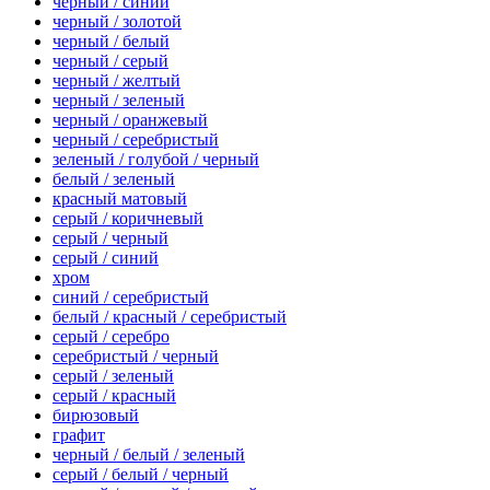
черный / синий
черный / золотой
черный / белый
черный / серый
черный / желтый
черный / зеленый
черный / оранжевый
черный / серебристый
зеленый / голубой / черный
белый / зеленый
красный матовый
серый / коричневый
серый / черный
серый / синий
хром
синий / серебристый
белый / красный / серебристый
серый / серебро
серебристый / черный
серый / зеленый
серый / красный
бирюзовый
графит
черный / белый / зеленый
серый / белый / черный