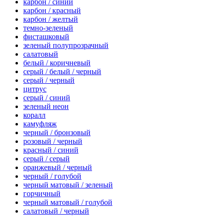
карбон / синий
карбон / красный
карбон / желтый
темно-зеленый
фисташковый
зеленый полупрозрачный
салатовый
белый / коричневый
серый / белый / черный
серый / черный
цитрус
серый / синий
зеленый неон
коралл
камуфляж
черный / бронзовый
розовый / черный
красный / синий
серый / серый
оранжевый / черный
черный / голубой
черный матовый / зеленый
горчичный
черный матовый / голубой
салатовый / черный