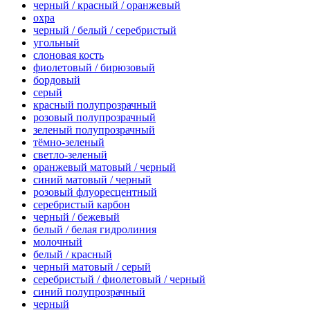
черный / красный / оранжевый
охра
черный / белый / серебристый
угольный
слоновая кость
фиолетовый / бирюзовый
бордовый
серый
красный полупрозрачный
розовый полупрозрачный
зеленый полупрозрачный
тёмно-зеленый
светло-зеленый
оранжевый матовый / черный
синий матовый / черный
розовый флуоресцентный
серебристый карбон
черный / бежевый
белый / белая гидролиния
молочный
белый / красный
черный матовый / серый
серебристый / фиолетовый / черный
синий полупрозрачный
черный