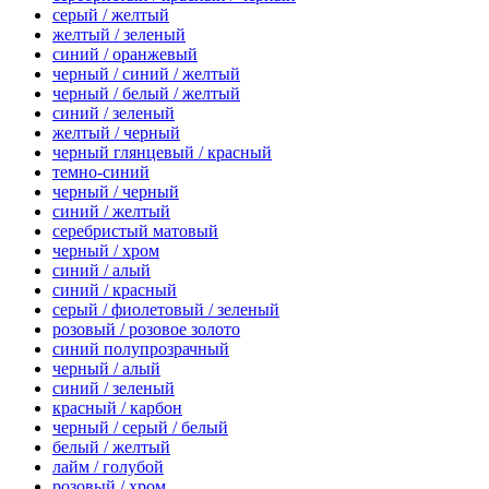
серый / желтый
желтый / зеленый
синий / оранжевый
черный / синий / желтый
черный / белый / желтый
синий / зеленый
желтый / черный
черный глянцевый / красный
темно-синий
черный / черный
синий / желтый
серебристый матовый
черный / хром
синий / алый
синий / красный
серый / фиолетовый / зеленый
розовый / розовое золото
синий полупрозрачный
черный / алый
синий / зеленый
красный / карбон
черный / серый / белый
белый / желтый
лайм / голубой
розовый / хром