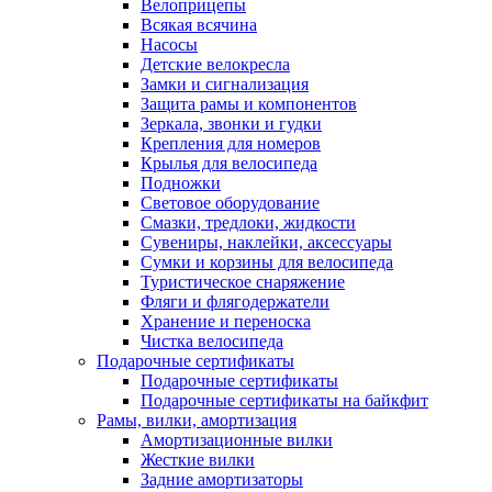
Велоприцепы
Всякая всячина
Насосы
Детские велокресла
Замки и сигнализация
Защита рамы и компонентов
Зеркала, звонки и гудки
Крепления для номеров
Крылья для велосипеда
Подножки
Световое оборудование
Смазки, тредлоки, жидкости
Сувениры, наклейки, аксессуары
Сумки и корзины для велосипеда
Туристическое снаряжение
Фляги и флягодержатели
Хранение и переноска
Чистка велосипеда
Подарочные сертификаты
Подарочные сертификаты
Подарочные сертификаты на байкфит
Рамы, вилки, амортизация
Амортизационные вилки
Жесткие вилки
Задние амортизаторы