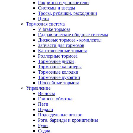
Рокринги и успокоители
Системы и звезды
Тросы, рубашки, расходники
Цепи
Тормозная система
V-brake тормоза
Гидравлические ободные системы
Дисковые тормоза - комплекты
Запчасти для тормозов
Кантилеверные тормоза
Роллерные тормоза
Тормозные диски
Тормозные калиперы
Тормозные колодки
Тормозные рукоятки
Шоссейные тормоза
Управление
Выносы
Грипсы, обмотка
Пеги
Педали
Подседельные штыри
Рога, барэнды и кронштейны
Рули
Седла