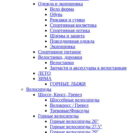
Одежда и экипировка
Вело форма
Обувь
Рюкзаки и сумки
Спортивная косметика
Спортивная оптика
Шлемы и защита
Повседневная одежда
Экипировка
Спортивное питание
Велостанки, дорожки
Велостанки
Запчасти и аксессуары к велостанкам
ЛЕТО
ЗИМА
ГОРНЫЕ ЛЫЖИ
Велосипеды
Шоссе, Кросс, Гревел
Шоссейные велосипеды
Велокросс / Гревел
Трековые/Фикседы
Горные велосипеды
Горные велосипеды 26"
Горные велосипеды 27.5"
Горные велосипеды 29"