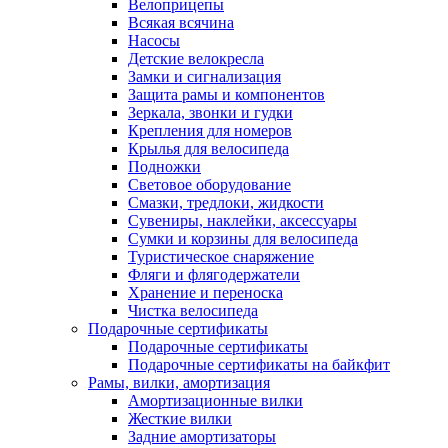
Велоприцепы
Всякая всячина
Насосы
Детские велокресла
Замки и сигнализация
Защита рамы и компонентов
Зеркала, звонки и гудки
Крепления для номеров
Крылья для велосипеда
Подножки
Световое оборудование
Смазки, тредлоки, жидкости
Сувениры, наклейки, аксессуары
Сумки и корзины для велосипеда
Туристическое снаряжение
Фляги и флягодержатели
Хранение и переноска
Чистка велосипеда
Подарочные сертификаты
Подарочные сертификаты
Подарочные сертификаты на байкфит
Рамы, вилки, амортизация
Амортизационные вилки
Жесткие вилки
Задние амортизаторы