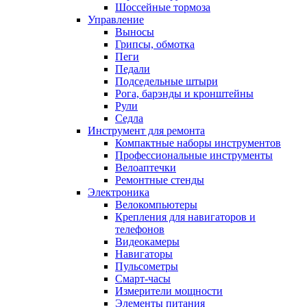
Шоссейные тормоза
Управление
Выносы
Грипсы, обмотка
Пеги
Педали
Подседельные штыри
Рога, барэнды и кронштейны
Рули
Седла
Инструмент для ремонта
Компактные наборы инструментов
Профессиональные инструменты
Велоаптечки
Ремонтные стенды
Электроника
Велокомпьютеры
Крепления для навигаторов и
телефонов
Видеокамеры
Навигаторы
Пульсометры
Смарт-часы
Измерители мощности
Элементы питания