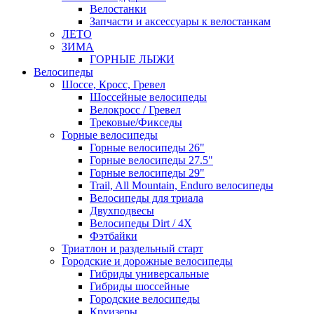
Велостанки
Запчасти и аксессуары к велостанкам
ЛЕТО
ЗИМА
ГОРНЫЕ ЛЫЖИ
Велосипеды
Шоссе, Кросс, Гревел
Шоссейные велосипеды
Велокросс / Гревел
Трековые/Фикседы
Горные велосипеды
Горные велосипеды 26"
Горные велосипеды 27.5"
Горные велосипеды 29"
Trail, All Mountain, Enduro велосипеды
Велосипеды для триала
Двухподвесы
Велосипеды Dirt / 4X
Фэтбайки
Триатлон и раздельный старт
Городские и дорожные велосипеды
Гибриды универсальные
Гибриды шоссейные
Городские велосипеды
Круизеры