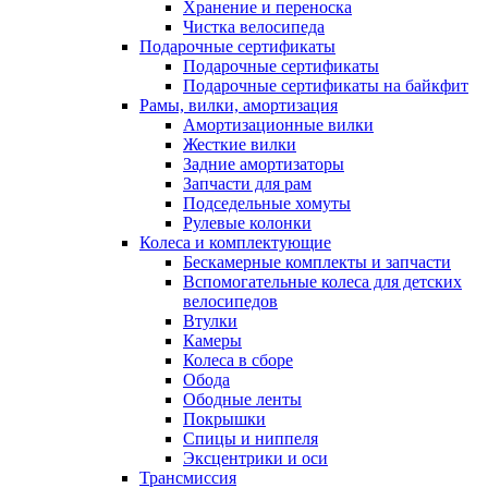
Хранение и переноска
Чистка велосипеда
Подарочные сертификаты
Подарочные сертификаты
Подарочные сертификаты на байкфит
Рамы, вилки, амортизация
Амортизационные вилки
Жесткие вилки
Задние амортизаторы
Запчасти для рам
Подседельные хомуты
Рулевые колонки
Колеса и комплектующие
Бескамерные комплекты и запчасти
Вспомогательные колеса для детских
велосипедов
Втулки
Камеры
Колеса в сборе
Обода
Ободные ленты
Покрышки
Спицы и ниппеля
Эксцентрики и оси
Трансмиссия