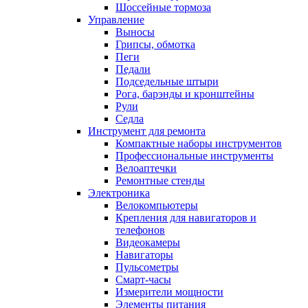
Шоссейные тормоза
Управление
Выносы
Грипсы, обмотка
Пеги
Педали
Подседельные штыри
Рога, барэнды и кронштейны
Рули
Седла
Инструмент для ремонта
Компактные наборы инструментов
Профессиональные инструменты
Велоаптечки
Ремонтные стенды
Электроника
Велокомпьютеры
Крепления для навигаторов и
телефонов
Видеокамеры
Навигаторы
Пульсометры
Смарт-часы
Измерители мощности
Элементы питания