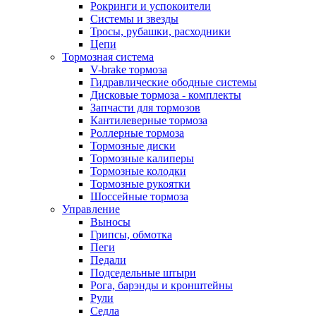
Рокринги и успокоители
Системы и звезды
Тросы, рубашки, расходники
Цепи
Тормозная система
V-brake тормоза
Гидравлические ободные системы
Дисковые тормоза - комплекты
Запчасти для тормозов
Кантилеверные тормоза
Роллерные тормоза
Тормозные диски
Тормозные калиперы
Тормозные колодки
Тормозные рукоятки
Шоссейные тормоза
Управление
Выносы
Грипсы, обмотка
Пеги
Педали
Подседельные штыри
Рога, барэнды и кронштейны
Рули
Седла