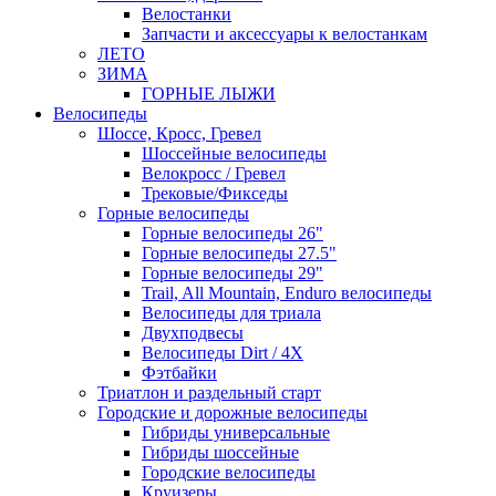
Велостанки
Запчасти и аксессуары к велостанкам
ЛЕТО
ЗИМА
ГОРНЫЕ ЛЫЖИ
Велосипеды
Шоссе, Кросс, Гревел
Шоссейные велосипеды
Велокросс / Гревел
Трековые/Фикседы
Горные велосипеды
Горные велосипеды 26"
Горные велосипеды 27.5"
Горные велосипеды 29"
Trail, All Mountain, Enduro велосипеды
Велосипеды для триала
Двухподвесы
Велосипеды Dirt / 4X
Фэтбайки
Триатлон и раздельный старт
Городские и дорожные велосипеды
Гибриды универсальные
Гибриды шоссейные
Городские велосипеды
Круизеры