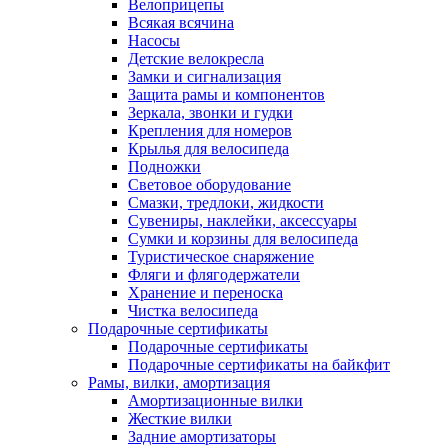
Велоприцепы
Всякая всячина
Насосы
Детские велокресла
Замки и сигнализация
Защита рамы и компонентов
Зеркала, звонки и гудки
Крепления для номеров
Крылья для велосипеда
Подножки
Световое оборудование
Смазки, тредлоки, жидкости
Сувениры, наклейки, аксессуары
Сумки и корзины для велосипеда
Туристическое снаряжение
Фляги и флягодержатели
Хранение и переноска
Чистка велосипеда
Подарочные сертификаты
Подарочные сертификаты
Подарочные сертификаты на байкфит
Рамы, вилки, амортизация
Амортизационные вилки
Жесткие вилки
Задние амортизаторы