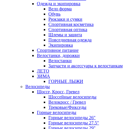
Одежда и экипировка
Вело форма
Обувь
Рюкзаки и сумки
Спортивная косметика
Спортивная оптика
Шлемы и защита
Повседневная одежда
Экипировка
Спортивное питание
Велостанки, дорожки
Велостанки
Запчасти и аксессуары к велостанкам
ЛЕТО
ЗИМА
ГОРНЫЕ ЛЫЖИ
Велосипеды
Шоссе, Кросс, Гревел
Шоссейные велосипеды
Велокросс / Гревел
Трековые/Фикседы
Горные велосипеды
Горные велосипеды 26"
Горные велосипеды 27.5"
Горные велосипеды 29"