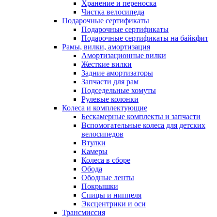
Хранение и переноска
Чистка велосипеда
Подарочные сертификаты
Подарочные сертификаты
Подарочные сертификаты на байкфит
Рамы, вилки, амортизация
Амортизационные вилки
Жесткие вилки
Задние амортизаторы
Запчасти для рам
Подседельные хомуты
Рулевые колонки
Колеса и комплектующие
Бескамерные комплекты и запчасти
Вспомогательные колеса для детских
велосипедов
Втулки
Камеры
Колеса в сборе
Обода
Ободные ленты
Покрышки
Спицы и ниппеля
Эксцентрики и оси
Трансмиссия