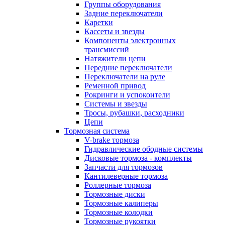
Группы оборудования
Задние переключатели
Каретки
Кассеты и звезды
Компоненты электронных
трансмиссий
Натяжители цепи
Передние переключатели
Переключатели на руле
Ременной привод
Рокринги и успокоители
Системы и звезды
Тросы, рубашки, расходники
Цепи
Тормозная система
V-brake тормоза
Гидравлические ободные системы
Дисковые тормоза - комплекты
Запчасти для тормозов
Кантилеверные тормоза
Роллерные тормоза
Тормозные диски
Тормозные калиперы
Тормозные колодки
Тормозные рукоятки