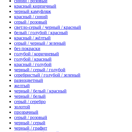
синий / розовый
красный кирпичный
черный камуфляж
красный / синий
серый / розовый
светло-серый / черный / красный
белый / голубой / красный
красный / жёлтый
серый / черный / зеленый
без покраски
голубой / коричневый
голубой / красный
красный / голубой
черный / серый / голубой
серебристый / голубой / зеленый
разноцветный
желтый
черный / белый / красный
черный / белый
серый / серебро
золотой
прозрачный
серый / розовый
черный / серый
черный / графит