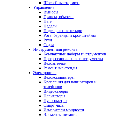
Шоссейные тормоза
Управление
Выносы
Грипсы, обмотка
Пеги
Педали
Подседельные штыри
Рога, барэнды и кронштейны
Рули
Седла
Инструмент для ремонта
Компактные наборы инструментов
Профессиональные инструменты
Велоаптечки
Ремонтные стенды
Электроника
Велокомпьютеры
Крепления для навигаторов и
телефонов
Видеокамеры
Навигаторы
Пульсометры
Смарт-часы
Измерители мощности
Элементы питания