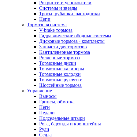
Рокринги и успокоители
Системы и звезды
Тросы, рубашки, расходники
Цепи
Тормозная система
V-brake тормоза
Гидравлические ободные системы
Дисковые тормоза - комплекты
Запчасти для тормозов
Кантилеверные тормоза
Роллерные тормоза
Тормозные диски
Тормозные калиперы
Тормозные колодки
Тормозные рукоятки
Шоссейные тормоза
Управление
Выносы
Грипсы, обмотка
Пеги
Педали
Подседельные штыри
Рога, барэнды и кронштейны
Рули
Седла