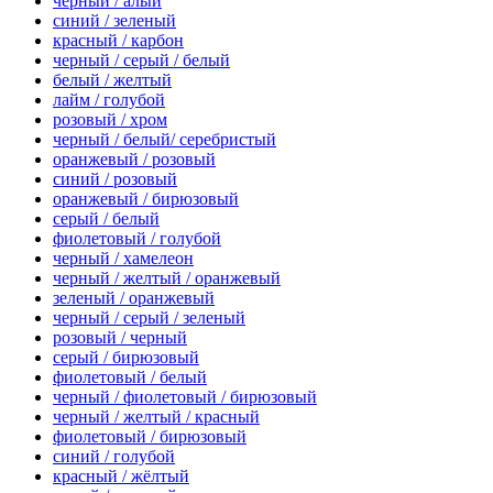
черный / алый
синий / зеленый
красный / карбон
черный / серый / белый
белый / желтый
лайм / голубой
розовый / хром
черный / белый/ серебристый
оранжевый / розовый
синий / розовый
оранжевый / бирюзовый
серый / белый
фиолетовый / голубой
черный / хамелеон
черный / желтый / оранжевый
зеленый / оранжевый
черный / серый / зеленый
розовый / черный
серый / бирюзовый
фиолетовый / белый
черный / фиолетовый / бирюзовый
черный / желтый / красный
фиолетовый / бирюзовый
синий / голубой
красный / жёлтый