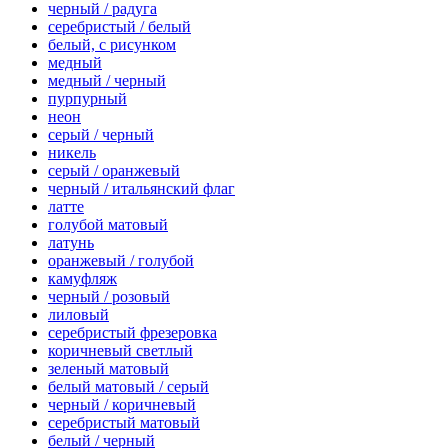
черный / радуга
серебристый / белый
белый, с рисунком
медный
медный / черный
пурпурный
неон
серый / черный
никель
серый / оранжевый
черный / итальянский флаг
латте
голубой матовый
латунь
оранжевый / голубой
камуфляж
черный / розовый
лиловый
серебристый фрезеровка
коричневый светлый
зеленый матовый
белый матовый / серый
черный / коричневый
серебристый матовый
белый / черный