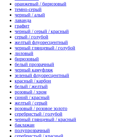
оранжевый / бирюзовый
темно-серый
черный / алый
лаванда
графит
черный / серый / красный
серый / голубой
желтый флуоресцентный
черный глянцевый / голубой
лиловый
бирюзовый
белый прозрачный
черный камуфляж
зеленый флуоресцентный
красный / карбон
белый / желтый
розовый / хром
синий / красный
желтый / серый
розовый / розовое золото
серебристый / голубой
черный глянцевый / красный
баклажан
полупрозрачный
серебристый / красный