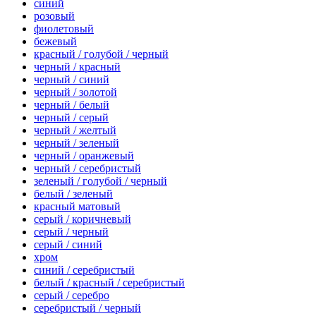
синий
розовый
фиолетовый
бежевый
красный / голубой / черный
черный / красный
черный / синий
черный / золотой
черный / белый
черный / серый
черный / желтый
черный / зеленый
черный / оранжевый
черный / серебристый
зеленый / голубой / черный
белый / зеленый
красный матовый
серый / коричневый
серый / черный
серый / синий
хром
синий / серебристый
белый / красный / серебристый
серый / серебро
серебристый / черный