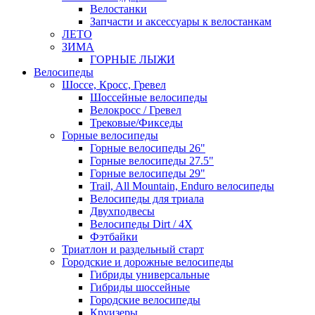
Велостанки
Запчасти и аксессуары к велостанкам
ЛЕТО
ЗИМА
ГОРНЫЕ ЛЫЖИ
Велосипеды
Шоссе, Кросс, Гревел
Шоссейные велосипеды
Велокросс / Гревел
Трековые/Фикседы
Горные велосипеды
Горные велосипеды 26"
Горные велосипеды 27.5"
Горные велосипеды 29"
Trail, All Mountain, Enduro велосипеды
Велосипеды для триала
Двухподвесы
Велосипеды Dirt / 4X
Фэтбайки
Триатлон и раздельный старт
Городские и дорожные велосипеды
Гибриды универсальные
Гибриды шоссейные
Городские велосипеды
Круизеры