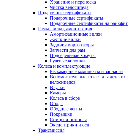
Хранение и переноска
Чистка велосипеда
Подарочные сертификаты
Подарочные сертификаты
Подарочные сертификаты на байкфит
Рамы, вилки, амортизация
Амортизационные вилки
Жесткие вилки
Задние амортизаторы
Запчасти для рам
Подседельные хомуты
Рулевые колонки
Колеса и комплектующие
Бескамерные комплекты и запчасти
Вспомогательные колеса для детских
велосипедов
Втулки
Камеры
Колеса в сборе
Обода
Ободные ленты
Покрышки
Спицы и ниппеля
Эксцентрики и оси
Трансмиссия