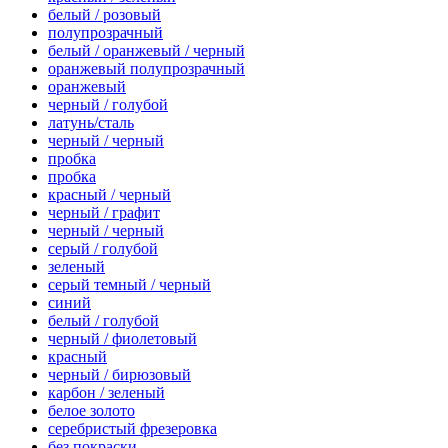
белый / розовый
полупрозрачный
белый / оранжевый / черный
оранжевый полупрозрачный
оранжевый
черный / голубой
латунь/сталь
черный / черный
пробка
пробка
красный / черный
черный / графит
черный / черный
серый / голубой
зеленый
серый темный / черный
синий
белый / голубой
черный / фиолетовый
красный
черный / бирюзовый
карбон / зеленый
белое золото
серебристый фрезеровка
без покраски