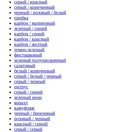
серый / красный
серый / коричневый
черный / розовый / белый
пробка
карбон / малиновый
зеленый / синий
карбон / синий
карбон / красный
карбон / желтый
темно-зеленый
фисташковый
зеленый полупрозрачный
салатовый
белый / коричневый
серый / белый / черный
серый / черный
цитрус
серый / синий
зеленый неон
коралл
камуфляж
черный / бронзовый
розовый / черный
красный / синий
серый / серый