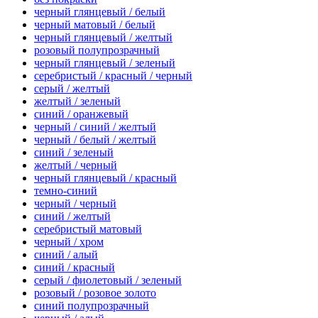
черный глянцевый / белый
черный матовый / белый
черный глянцевый / желтый
розовый полупрозрачный
черный глянцевый / зеленый
серебристый / красный / черный
серый / желтый
желтый / зеленый
синий / оранжевый
черный / синий / желтый
черный / белый / желтый
синий / зеленый
желтый / черный
черный глянцевый / красный
темно-синий
черный / черный
синий / желтый
серебристый матовый
черный / хром
синий / алый
синий / красный
серый / фиолетовый / зеленый
розовый / розовое золото
синий полупрозрачный