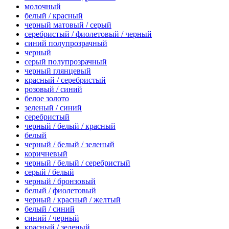
молочный
белый / красный
черный матовый / серый
серебристый / фиолетовый / черный
синий полупрозрачный
черный
серый полупрозрачный
черный глянцевый
красный / серебристый
розовый / синий
белое золото
зеленый / синий
серебристый
черный / белый / красный
белый
черный / белый / зеленый
коричневый
черный / белый / серебристый
серый / белый
черный / бронзовый
белый / фиолетовый
черный / красный / желтый
белый / синий
синий / черный
красный / зеленый