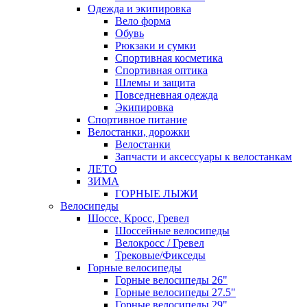
Одежда и экипировка
Вело форма
Обувь
Рюкзаки и сумки
Спортивная косметика
Спортивная оптика
Шлемы и защита
Повседневная одежда
Экипировка
Спортивное питание
Велостанки, дорожки
Велостанки
Запчасти и аксессуары к велостанкам
ЛЕТО
ЗИМА
ГОРНЫЕ ЛЫЖИ
Велосипеды
Шоссе, Кросс, Гревел
Шоссейные велосипеды
Велокросс / Гревел
Трековые/Фикседы
Горные велосипеды
Горные велосипеды 26"
Горные велосипеды 27.5"
Горные велосипеды 29"