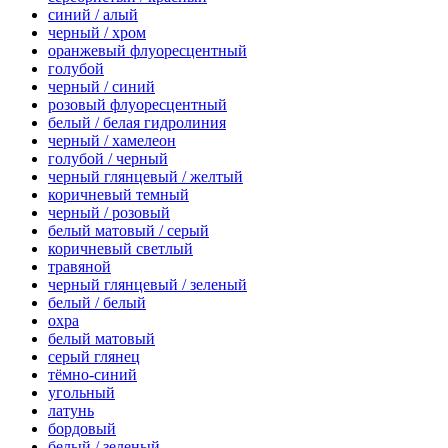
синий / алый
черный / хром
оранжевый флуоресцентный
голубой
черный / синий
розовый флуоресцентный
белый / белая гидролиния
черный / хамелеон
голубой / черный
черный глянцевый / желтый
коричневый темный
черный / розовый
белый матовый / серый
коричневый светлый
травяной
черный глянцевый / зеленый
белый / белый
охра
белый матовый
серый глянец
тёмно-синий
угольный
латунь
бордовый
белый / зеленый