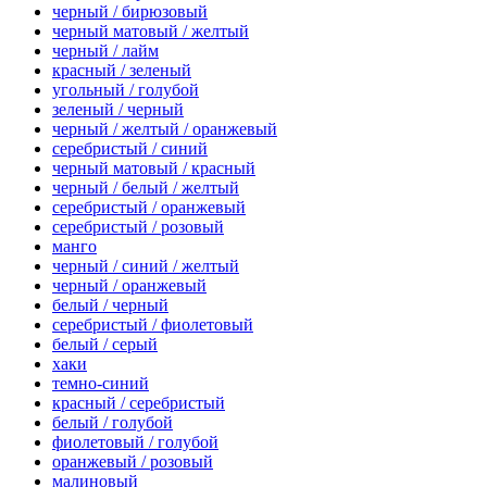
черный / бирюзовый
черный матовый / желтый
черный / лайм
красный / зеленый
угольный / голубой
зеленый / черный
черный / желтый / оранжевый
серебристый / синий
черный матовый / красный
черный / белый / желтый
серебристый / оранжевый
серебристый / розовый
манго
черный / синий / желтый
черный / оранжевый
белый / черный
серебристый / фиолетовый
белый / серый
хаки
темно-синий
красный / серебристый
белый / голубой
фиолетовый / голубой
оранжевый / розовый
малиновый