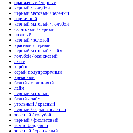
оранжевый / черный
черный / голубой
черный матовый / зеленый
горчичный
черный матовый / голубой
салатовый / черный
розовый
черный / золотой
красный / черный
черный матовый / лайм
голубой / оранжевый
латте
карбон
серый полупрозрачный
кремовый
белый / малиновый
лайм
черный матовый
белый / лайм
угольный / красный
черный / серый / зеленый
зеленый / голубой
черный / фиолетовый
темно-бордовый
зеленый / оранжевый