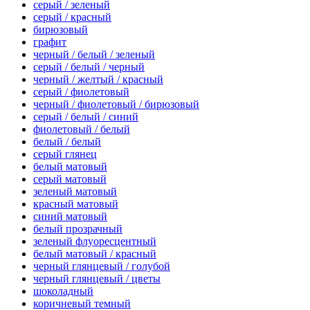
серый / зеленый
серый / красный
бирюзовый
графит
черный / белый / зеленый
серый / белый / черный
черный / желтый / красный
серый / фиолетовый
черный / фиолетовый / бирюзовый
серый / белый / синий
фиолетовый / белый
белый / белый
серый глянец
белый матовый
серый матовый
зеленый матовый
красный матовый
синий матовый
белый прозрачный
зеленый флуоресцентный
белый матовый / красный
черный глянцевый / голубой
черный глянцевый / цветы
шоколадный
коричневый темный