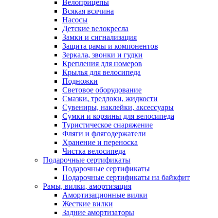
Велоприцепы
Всякая всячина
Насосы
Детские велокресла
Замки и сигнализация
Защита рамы и компонентов
Зеркала, звонки и гудки
Крепления для номеров
Крылья для велосипеда
Подножки
Световое оборудование
Смазки, тредлоки, жидкости
Сувениры, наклейки, аксессуары
Сумки и корзины для велосипеда
Туристическое снаряжение
Фляги и флягодержатели
Хранение и переноска
Чистка велосипеда
Подарочные сертификаты
Подарочные сертификаты
Подарочные сертификаты на байкфит
Рамы, вилки, амортизация
Амортизационные вилки
Жесткие вилки
Задние амортизаторы