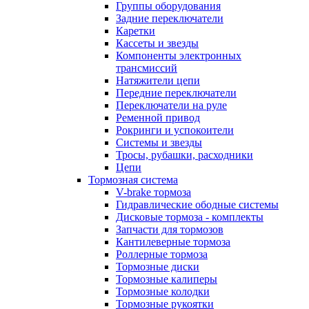
Группы оборудования
Задние переключатели
Каретки
Кассеты и звезды
Компоненты электронных
трансмиссий
Натяжители цепи
Передние переключатели
Переключатели на руле
Ременной привод
Рокринги и успокоители
Системы и звезды
Тросы, рубашки, расходники
Цепи
Тормозная система
V-brake тормоза
Гидравлические ободные системы
Дисковые тормоза - комплекты
Запчасти для тормозов
Кантилеверные тормоза
Роллерные тормоза
Тормозные диски
Тормозные калиперы
Тормозные колодки
Тормозные рукоятки