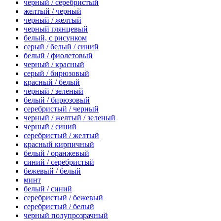
черный / серебристый
желтый / черный
черный / желтый
черный глянцевый
белый, с рисунком
серый / белый / синий
белый / фиолетовый
черный / красный
серый / бирюзовый
красный / белый
черный / зеленый
белый / бирюзовый
серебристый / черный
черный / желтый / зеленый
черный / синий
серебристый / желтый
красный кирпичный
белый / оранжевый
синий / серебристый
бежевый / белый
минт
белый / синий
серебристый / бежевый
серебристый / белый
черный полупрозрачный