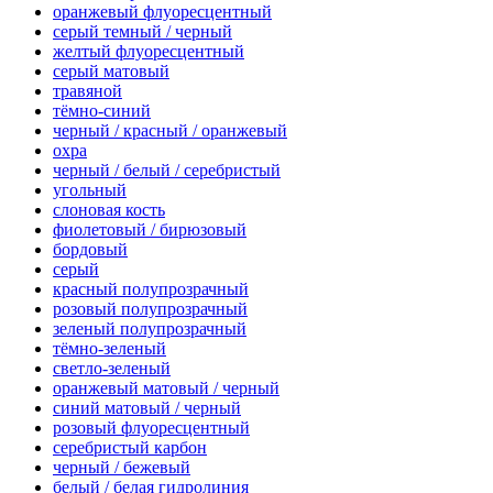
оранжевый флуоресцентный
серый темный / черный
желтый флуоресцентный
серый матовый
травяной
тёмно-синий
черный / красный / оранжевый
охра
черный / белый / серебристый
угольный
слоновая кость
фиолетовый / бирюзовый
бордовый
серый
красный полупрозрачный
розовый полупрозрачный
зеленый полупрозрачный
тёмно-зеленый
светло-зеленый
оранжевый матовый / черный
синий матовый / черный
розовый флуоресцентный
серебристый карбон
черный / бежевый
белый / белая гидролиния