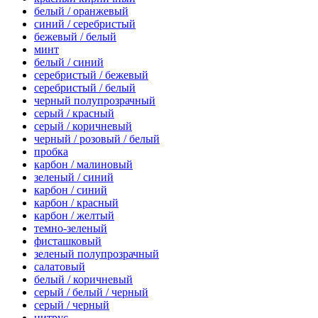
белый / оранжевый
синий / серебристый
бежевый / белый
минт
белый / синий
серебристый / бежевый
серебристый / белый
черный полупрозрачный
серый / красный
серый / коричневый
черный / розовый / белый
пробка
карбон / малиновый
зеленый / синий
карбон / синий
карбон / красный
карбон / желтый
темно-зеленый
фисташковый
зеленый полупрозрачный
салатовый
белый / коричневый
серый / белый / черный
серый / черный
цитрус