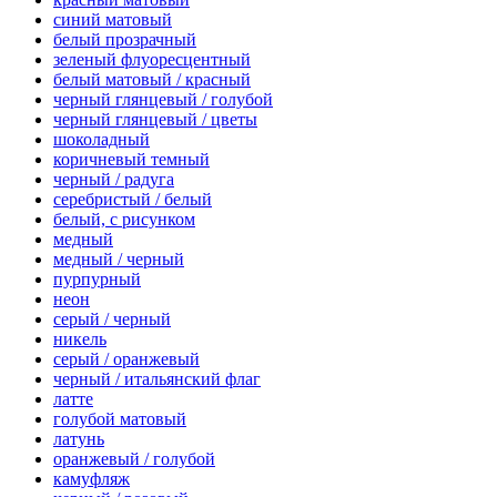
синий матовый
белый прозрачный
зеленый флуоресцентный
белый матовый / красный
черный глянцевый / голубой
черный глянцевый / цветы
шоколадный
коричневый темный
черный / радуга
серебристый / белый
белый, с рисунком
медный
медный / черный
пурпурный
неон
серый / черный
никель
серый / оранжевый
черный / итальянский флаг
латте
голубой матовый
латунь
оранжевый / голубой
камуфляж