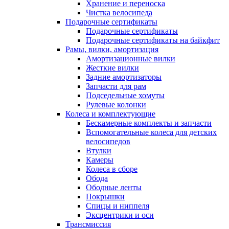
Хранение и переноска
Чистка велосипеда
Подарочные сертификаты
Подарочные сертификаты
Подарочные сертификаты на байкфит
Рамы, вилки, амортизация
Амортизационные вилки
Жесткие вилки
Задние амортизаторы
Запчасти для рам
Подседельные хомуты
Рулевые колонки
Колеса и комплектующие
Бескамерные комплекты и запчасти
Вспомогательные колеса для детских
велосипедов
Втулки
Камеры
Колеса в сборе
Обода
Ободные ленты
Покрышки
Спицы и ниппеля
Эксцентрики и оси
Трансмиссия