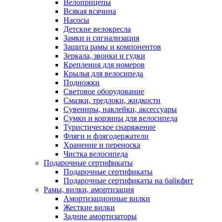
Велоприцепы
Всякая всячина
Насосы
Детские велокресла
Замки и сигнализация
Защита рамы и компонентов
Зеркала, звонки и гудки
Крепления для номеров
Крылья для велосипеда
Подножки
Световое оборудование
Смазки, тредлоки, жидкости
Сувениры, наклейки, аксессуары
Сумки и корзины для велосипеда
Туристическое снаряжение
Фляги и флягодержатели
Хранение и переноска
Чистка велосипеда
Подарочные сертификаты
Подарочные сертификаты
Подарочные сертификаты на байкфит
Рамы, вилки, амортизация
Амортизационные вилки
Жесткие вилки
Задние амортизаторы