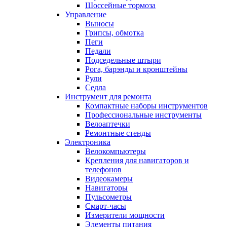
Шоссейные тормоза
Управление
Выносы
Грипсы, обмотка
Пеги
Педали
Подседельные штыри
Рога, барэнды и кронштейны
Рули
Седла
Инструмент для ремонта
Компактные наборы инструментов
Профессиональные инструменты
Велоаптечки
Ремонтные стенды
Электроника
Велокомпьютеры
Крепления для навигаторов и
телефонов
Видеокамеры
Навигаторы
Пульсометры
Смарт-часы
Измерители мощности
Элементы питания