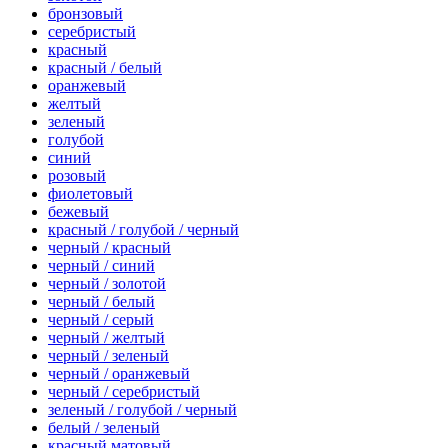
бронзовый
серебристый
красный
красный / белый
оранжевый
желтый
зеленый
голубой
синий
розовый
фиолетовый
бежевый
красный / голубой / черный
черный / красный
черный / синий
черный / золотой
черный / белый
черный / серый
черный / желтый
черный / зеленый
черный / оранжевый
черный / серебристый
зеленый / голубой / черный
белый / зеленый
красный матовый