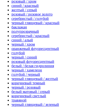
розовый / хром
синий / красный
желтый / серый
розовый / розовое золото
серебристый / голубой
черный глянцевый / красный
баклажан
полупрозрачный
серебристый / красный
синий / алый
черный / хром
оранжевый флуоресцентный
голубой
черный / синий
розовый флуоресцентный
белый / белая гидролиния
черный / хамелеон
голубой / черный
черный глянцевый / желтый
коричневый темный
черный / розовый
белый матовый / серый
коричневый светлый
травяной
черный глянцевый / зеленый