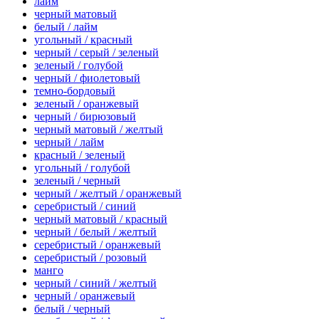
лайм
черный матовый
белый / лайм
угольный / красный
черный / серый / зеленый
зеленый / голубой
черный / фиолетовый
темно-бордовый
зеленый / оранжевый
черный / бирюзовый
черный матовый / желтый
черный / лайм
красный / зеленый
угольный / голубой
зеленый / черный
черный / желтый / оранжевый
серебристый / синий
черный матовый / красный
черный / белый / желтый
серебристый / оранжевый
серебристый / розовый
манго
черный / синий / желтый
черный / оранжевый
белый / черный