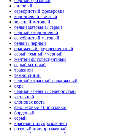
черный / розовый
лиловый
серебристый фрезеровка
коричневый светлый
зеленый матовый
белый матовый / серый
черный / коричневый
серебристый матовый
белый / черный
оранжевый флуоресцентный
серый темный / черный
желтый флуоресцентный
серый матовый
травяной
тёмно-синий
черный / красный / оранжевый
охра
черный / белый / серебристый
угольный
слоновая кость
фиолетовый / бирюзовый
бордовый
серый
красный полупрозрачный
розовый полупрозрачный