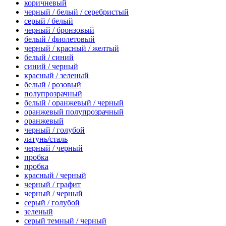
коричневый
черный / белый / серебристый
серый / белый
черный / бронзовый
белый / фиолетовый
черный / красный / желтый
белый / синий
синий / черный
красный / зеленый
белый / розовый
полупрозрачный
белый / оранжевый / черный
оранжевый полупрозрачный
оранжевый
черный / голубой
латунь/сталь
черный / черный
пробка
пробка
красный / черный
черный / графит
черный / черный
серый / голубой
зеленый
серый темный / черный