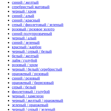
синий / желтый
серебристый матовый
черный / хром
синий / алый
синий / красный
серый / фиолетовый / зеленый
розовый / розовое золото
синий полупрозрачный
черный / алый
синий / зеленый
красный / карбон
черный / серый / белый
белый / желтый
лайм / голубой
розовый / хром
черный / белый/ серебристый
оранжевый / розовый
синий / розовый
оранжевый / бирюзовый
серый / белый
фиолетовый / голубой
черный / хамелеон
черный / желтый / оранжевый
зеленый / оранжевый
черный / серый / зеленый