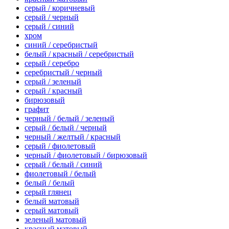
серый / коричневый
серый / черный
серый / синий
хром
синий / серебристый
белый / красный / серебристый
серый / серебро
серебристый / черный
серый / зеленый
серый / красный
бирюзовый
графит
черный / белый / зеленый
серый / белый / черный
черный / желтый / красный
серый / фиолетовый
черный / фиолетовый / бирюзовый
серый / белый / синий
фиолетовый / белый
белый / белый
серый глянец
белый матовый
серый матовый
зеленый матовый
красный матовый