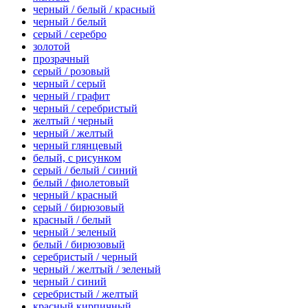
черный / белый / красный
черный / белый
серый / серебро
золотой
прозрачный
серый / розовый
черный / серый
черный / графит
черный / серебристый
желтый / черный
черный / желтый
черный глянцевый
белый, с рисунком
серый / белый / синий
белый / фиолетовый
черный / красный
серый / бирюзовый
красный / белый
черный / зеленый
белый / бирюзовый
серебристый / черный
черный / желтый / зеленый
черный / синий
серебристый / желтый
красный кирпичный