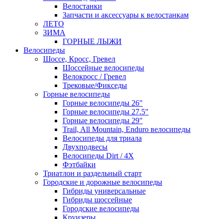
Велостанки
Запчасти и аксессуары к велостанкам
ЛЕТО
ЗИМА
ГОРНЫЕ ЛЫЖИ
Велосипеды
Шоссе, Кросс, Гревел
Шоссейные велосипеды
Велокросс / Гревел
Трековые/Фикседы
Горные велосипеды
Горные велосипеды 26"
Горные велосипеды 27.5"
Горные велосипеды 29"
Trail, All Mountain, Enduro велосипеды
Велосипеды для триала
Двухподвесы
Велосипеды Dirt / 4X
Фэтбайки
Триатлон и раздельный старт
Городские и дорожные велосипеды
Гибриды универсальные
Гибриды шоссейные
Городские велосипеды
Круизеры