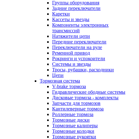
Группы оборудования
Задние переключатели
Каретки
Кассеты и звезды
Компоненты электронных
трансмиссий
Натяжители цепи
Передние переключатели
Переключатели на руле
Ременной привод
Рокринги и успокоители
Системы и звезды
Тросы, рубашки, расходники
Цепи
Тормозная система
V-brake тормоза
Гидравлические ободные системы
Дисковые тормоза - комплекты
Запчасти для тормозов
Кантилеверные тормоза
Роллерные тормоза
Тормозные диски
Тормозные калиперы
Тормозные колодки
Тормозные рукоятки