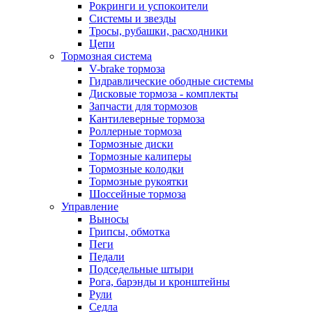
Рокринги и успокоители
Системы и звезды
Тросы, рубашки, расходники
Цепи
Тормозная система
V-brake тормоза
Гидравлические ободные системы
Дисковые тормоза - комплекты
Запчасти для тормозов
Кантилеверные тормоза
Роллерные тормоза
Тормозные диски
Тормозные калиперы
Тормозные колодки
Тормозные рукоятки
Шоссейные тормоза
Управление
Выносы
Грипсы, обмотка
Пеги
Педали
Подседельные штыри
Рога, барэнды и кронштейны
Рули
Седла