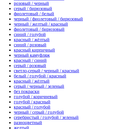
розовый / черный
серый / бирюзовый
фиолетовый / белый
черный / фиолетовый / бирюзовый
черный / желтый / красный
фиолетовый / бирюзовый
синий / голубой
красный / жёлтый
синий / розовый
красный кирпичный
черный камуфляж
красный / синий
серый / розовый
светло-серый / черный / красный
белый / голубой / красный
красный / жёлтый
серый / черный / зеленый
без покраски
голубой / коричневый
голубой / красный
красный / голубой
черный / серый / голубой
серебристый / голубой / зеленый
разноцветный
желтый