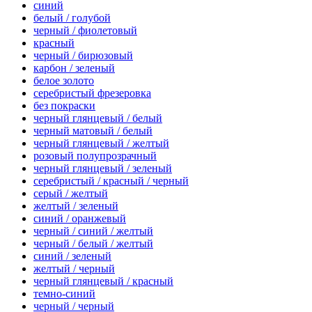
синий
белый / голубой
черный / фиолетовый
красный
черный / бирюзовый
карбон / зеленый
белое золото
серебристый фрезеровка
без покраски
черный глянцевый / белый
черный матовый / белый
черный глянцевый / желтый
розовый полупрозрачный
черный глянцевый / зеленый
серебристый / красный / черный
серый / желтый
желтый / зеленый
синий / оранжевый
черный / синий / желтый
черный / белый / желтый
синий / зеленый
желтый / черный
черный глянцевый / красный
темно-синий
черный / черный