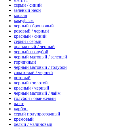
серый / синий
зеленый неон
коралл
камуфляж
черный / бронзовый
розовый / черный
красный / синий
серый / серый
оранжевый / черный
черный / голубой
черный матовый / зеленый
горчичный
черный матовый / голубой
салатовый / черный
розовый
черный / золотой
красный / черный
черный матовый / лайм
голубой / оранжевый
латте
карбон
серый полупрозрачный
кремовый
белый / малиновый