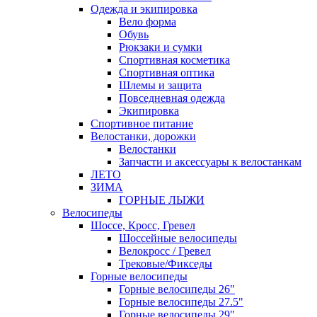
Одежда и экипировка
Вело форма
Обувь
Рюкзаки и сумки
Спортивная косметика
Спортивная оптика
Шлемы и защита
Повседневная одежда
Экипировка
Спортивное питание
Велостанки, дорожки
Велостанки
Запчасти и аксессуары к велостанкам
ЛЕТО
ЗИМА
ГОРНЫЕ ЛЫЖИ
Велосипеды
Шоссе, Кросс, Гревел
Шоссейные велосипеды
Велокросс / Гревел
Трековые/Фикседы
Горные велосипеды
Горные велосипеды 26"
Горные велосипеды 27.5"
Горные велосипеды 29"