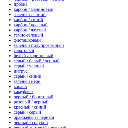
пробка
карбон / малиновый
зеленый / синий
карбон / синий
карбон / красный
карбон / желтый
темно-зеленый
фисташковый
зеленый полупрозрачный
салатовый
белый / коричневый
серый / белый / черный
серый / черный
цитрус
серый / синий
зеленый неон
коралл
камуфляж
черный / бронзовый
розовый / черный
красный / синий
серый / серый
оранжевый / черный
черный / голубой
черный матовый / зеленый