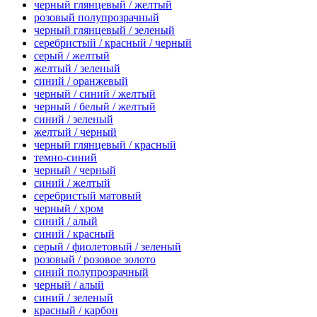
черный глянцевый / желтый
розовый полупрозрачный
черный глянцевый / зеленый
серебристый / красный / черный
серый / желтый
желтый / зеленый
синий / оранжевый
черный / синий / желтый
черный / белый / желтый
синий / зеленый
желтый / черный
черный глянцевый / красный
темно-синий
черный / черный
синий / желтый
серебристый матовый
черный / хром
синий / алый
синий / красный
серый / фиолетовый / зеленый
розовый / розовое золото
синий полупрозрачный
черный / алый
синий / зеленый
красный / карбон