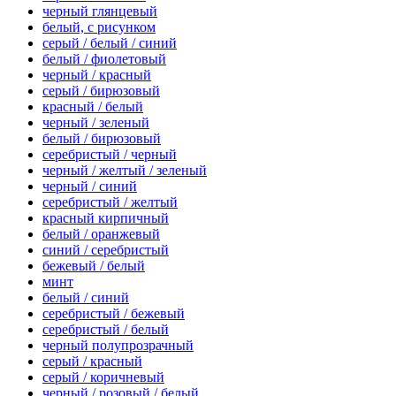
черный глянцевый
белый, с рисунком
серый / белый / синий
белый / фиолетовый
черный / красный
серый / бирюзовый
красный / белый
черный / зеленый
белый / бирюзовый
серебристый / черный
черный / желтый / зеленый
черный / синий
серебристый / желтый
красный кирпичный
белый / оранжевый
синий / серебристый
бежевый / белый
минт
белый / синий
серебристый / бежевый
серебристый / белый
черный полупрозрачный
серый / красный
серый / коричневый
черный / розовый / белый