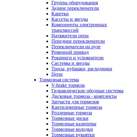
Группы оборудования
Задние переключатели
Каретки
Кассеты и звезды
Компоненты электронных
трансмиссий
Натяжители цепи
Передние переключатели
Переключатели на руле
Ременной привод
Рокринги и успокоители
Системы и звезды
Тросы, рубашки, расходники
Цепи
Тормозная система
V-brake тормоза
Гидравлические ободные системы
Дисковые тормоза - комплекты
Запчасти для тормозов
Кантилеверные тормоза
Роллерные тормоза
Тормозные диски
Тормозные калиперы
Тормозные колодки
Тормозные рукоятки