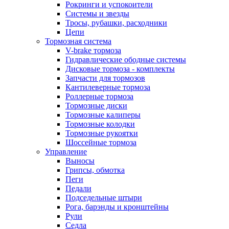
Рокринги и успокоители
Системы и звезды
Тросы, рубашки, расходники
Цепи
Тормозная система
V-brake тормоза
Гидравлические ободные системы
Дисковые тормоза - комплекты
Запчасти для тормозов
Кантилеверные тормоза
Роллерные тормоза
Тормозные диски
Тормозные калиперы
Тормозные колодки
Тормозные рукоятки
Шоссейные тормоза
Управление
Выносы
Грипсы, обмотка
Пеги
Педали
Подседельные штыри
Рога, барэнды и кронштейны
Рули
Седла