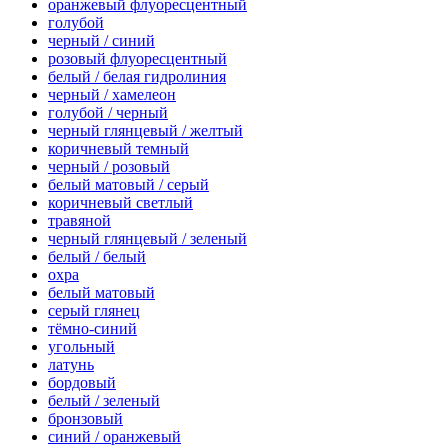
оранжевый флуоресцентный
голубой
черный / синий
розовый флуоресцентный
белый / белая гидролиния
черный / хамелеон
голубой / черный
черный глянцевый / желтый
коричневый темный
черный / розовый
белый матовый / серый
коричневый светлый
травяной
черный глянцевый / зеленый
белый / белый
охра
белый матовый
серый глянец
тёмно-синий
угольный
латунь
бордовый
белый / зеленый
бронзовый
синий / оранжевый