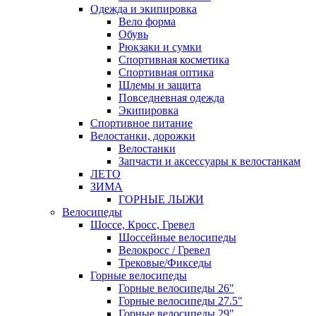
Одежда и экипировка
Вело форма
Обувь
Рюкзаки и сумки
Спортивная косметика
Спортивная оптика
Шлемы и защита
Повседневная одежда
Экипировка
Спортивное питание
Велостанки, дорожки
Велостанки
Запчасти и аксессуары к велостанкам
ЛЕТО
ЗИМА
ГОРНЫЕ ЛЫЖИ
Велосипеды
Шоссе, Кросс, Гревел
Шоссейные велосипеды
Велокросс / Гревел
Трековые/Фикседы
Горные велосипеды
Горные велосипеды 26"
Горные велосипеды 27.5"
Горные велосипеды 29"