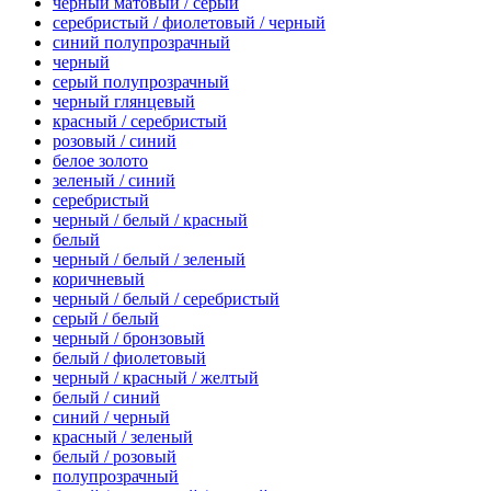
черный матовый / серый
серебристый / фиолетовый / черный
синий полупрозрачный
черный
серый полупрозрачный
черный глянцевый
красный / серебристый
розовый / синий
белое золото
зеленый / синий
серебристый
черный / белый / красный
белый
черный / белый / зеленый
коричневый
черный / белый / серебристый
серый / белый
черный / бронзовый
белый / фиолетовый
черный / красный / желтый
белый / синий
синий / черный
красный / зеленый
белый / розовый
полупрозрачный