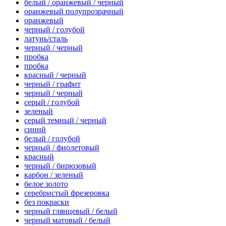
белый / оранжевый / черный
оранжевый полупрозрачный
оранжевый
черный / голубой
латунь/сталь
черный / черный
пробка
пробка
красный / черный
черный / графит
черный / черный
серый / голубой
зеленый
серый темный / черный
синий
белый / голубой
черный / фиолетовый
красный
черный / бирюзовый
карбон / зеленый
белое золото
серебристый фрезеровка
без покраски
черный глянцевый / белый
черный матовый / белый