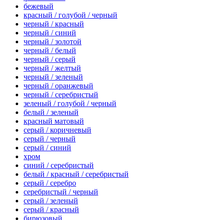
бежевый
красный / голубой / черный
черный / красный
черный / синий
черный / золотой
черный / белый
черный / серый
черный / желтый
черный / зеленый
черный / оранжевый
черный / серебристый
зеленый / голубой / черный
белый / зеленый
красный матовый
серый / коричневый
серый / черный
серый / синий
хром
синий / серебристый
белый / красный / серебристый
серый / серебро
серебристый / черный
серый / зеленый
серый / красный
бирюзовый