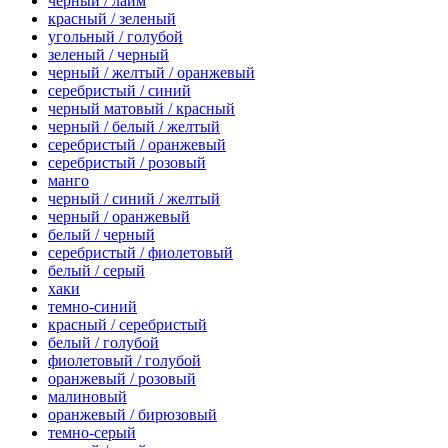
черный / лайм
красный / зеленый
угольный / голубой
зеленый / черный
черный / желтый / оранжевый
серебристый / синий
черный матовый / красный
черный / белый / желтый
серебристый / оранжевый
серебристый / розовый
манго
черный / синий / желтый
черный / оранжевый
белый / черный
серебристый / фиолетовый
белый / серый
хаки
темно-синий
красный / серебристый
белый / голубой
фиолетовый / голубой
оранжевый / розовый
малиновый
оранжевый / бирюзовый
темно-серый