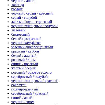
черный / алый
лаванда
графит
черный / серый / красный
серый / голубой
желтый флуоресцентный
черный глянцевый / голубой
лиловый
бирюзовый
белый прозрачный
черный камуфляж
зеленый флуоресцентный
красный / карбон
белый / желтый
розовый / хром
синий / красный
желтый / серый
розовый / розовое золото
серебристый / голубой
черный глянцевый / красный
баклажан
полупрозрачный
серебристый / красный
синий / алый
черный / хром