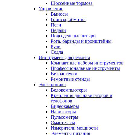
Шоссейные тормоза
Управление
Выносы
Грипсы, обмотка
Пеги
Педали
Подседельные штыри
Рога, барэнды и кронштейны
Рули
Седла
Инструмент для ремонта
Компактные наборы инструментов
Профессиональные инструменты
Велоаптечки
Ремонтные стенды
Электроника
Велокомпьютеры
Крепления для навигаторов и
телефонов
Видеокамеры
Навигаторы
Пульсометры
Смарт-часы
Измерители мощности
Элементы питания