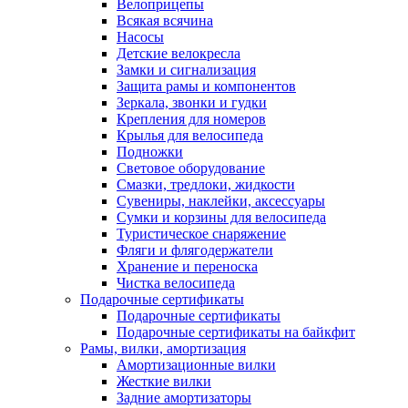
Велоприцепы
Всякая всячина
Насосы
Детские велокресла
Замки и сигнализация
Защита рамы и компонентов
Зеркала, звонки и гудки
Крепления для номеров
Крылья для велосипеда
Подножки
Световое оборудование
Смазки, тредлоки, жидкости
Сувениры, наклейки, аксессуары
Сумки и корзины для велосипеда
Туристическое снаряжение
Фляги и флягодержатели
Хранение и переноска
Чистка велосипеда
Подарочные сертификаты
Подарочные сертификаты
Подарочные сертификаты на байкфит
Рамы, вилки, амортизация
Амортизационные вилки
Жесткие вилки
Задние амортизаторы