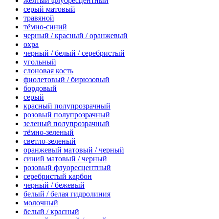
желтый флуоресцентный
серый матовый
травяной
тёмно-синий
черный / красный / оранжевый
охра
черный / белый / серебристый
угольный
слоновая кость
фиолетовый / бирюзовый
бордовый
серый
красный полупрозрачный
розовый полупрозрачный
зеленый полупрозрачный
тёмно-зеленый
светло-зеленый
оранжевый матовый / черный
синий матовый / черный
розовый флуоресцентный
серебристый карбон
черный / бежевый
белый / белая гидролиния
молочный
белый / красный