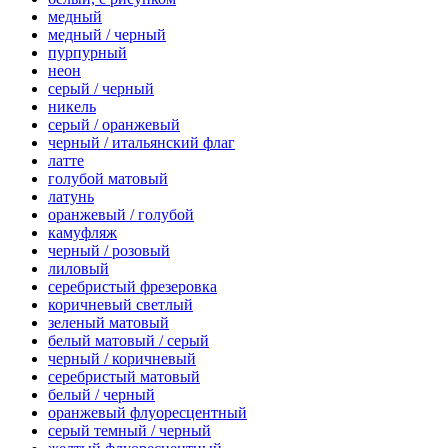
медный
медный / черный
пурпурный
неон
серый / черный
никель
серый / оранжевый
черный / итальянский флаг
латте
голубой матовый
латунь
оранжевый / голубой
камуфляж
черный / розовый
лиловый
серебристый фрезеровка
коричневый светлый
зеленый матовый
белый матовый / серый
черный / коричневый
серебристый матовый
белый / черный
оранжевый флуоресцентный
серый темный / черный