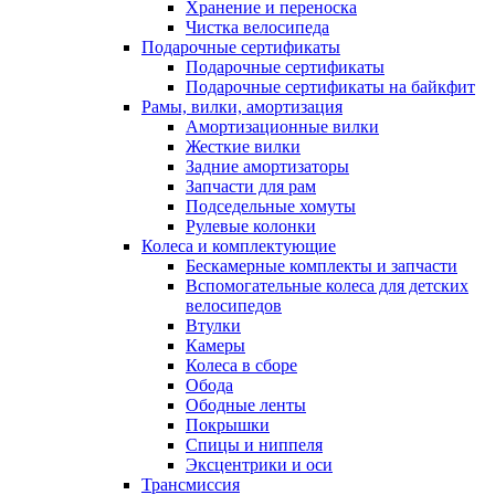
Хранение и переноска
Чистка велосипеда
Подарочные сертификаты
Подарочные сертификаты
Подарочные сертификаты на байкфит
Рамы, вилки, амортизация
Амортизационные вилки
Жесткие вилки
Задние амортизаторы
Запчасти для рам
Подседельные хомуты
Рулевые колонки
Колеса и комплектующие
Бескамерные комплекты и запчасти
Вспомогательные колеса для детских
велосипедов
Втулки
Камеры
Колеса в сборе
Обода
Ободные ленты
Покрышки
Спицы и ниппеля
Эксцентрики и оси
Трансмиссия