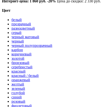
Интернет-цена:
1 860 руб.
-20%
Цена до скидки: 2 330 руб.
Цвет
белый
прозрачный
разноцветный
серый
черный матовый
черный
черный полупрозрачный
карбон
коричневый
золотой
бронзовый
серебристый
красный
красный / белый
оранжевый
желтый
зеленый
голубой
синий
розовый
фиолетовый