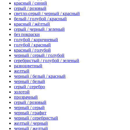
красный / синий
серый / розовый
светло-серый / черный / красный
белый / голубой / красный
красный / жёлтый
серый / черный / зеленый
без покраски
голубой / коричневый
голубой / красный
красный / голубой
черный / серый / голубой
серебристый / голубой / зеленый
разноцветный
желтый
черный / белый / красный
черный / белый
серый / серебро
золотой
прозрачный
серый / розовый
черный / серый
черный / графит
черный / серебристый
желтый / черный
черный / желтый