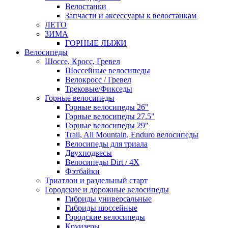
Велостанки
Запчасти и аксессуары к велостанкам
ЛЕТО
ЗИМА
ГОРНЫЕ ЛЫЖИ
Велосипеды
Шоссе, Кросс, Гревел
Шоссейные велосипеды
Велокросс / Гревел
Трековые/Фикседы
Горные велосипеды
Горные велосипеды 26"
Горные велосипеды 27.5"
Горные велосипеды 29"
Trail, All Mountain, Enduro велосипеды
Велосипеды для триала
Двухподвесы
Велосипеды Dirt / 4X
Фэтбайки
Триатлон и раздельный старт
Городские и дорожные велосипеды
Гибриды универсальные
Гибриды шоссейные
Городские велосипеды
Круизеры