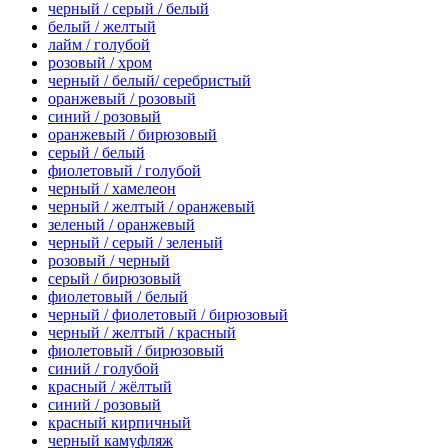
черный / серый / белый
белый / желтый
лайм / голубой
розовый / хром
черный / белый/ серебристый
оранжевый / розовый
синий / розовый
оранжевый / бирюзовый
серый / белый
фиолетовый / голубой
черный / хамелеон
черный / желтый / оранжевый
зеленый / оранжевый
черный / серый / зеленый
розовый / черный
серый / бирюзовый
фиолетовый / белый
черный / фиолетовый / бирюзовый
черный / желтый / красный
фиолетовый / бирюзовый
синий / голубой
красный / жёлтый
синий / розовый
красный кирпичный
черный камуфляж