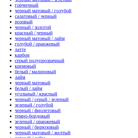
горчичный
черный матовый / голубой
салатовый / черный
розовый
черный / золотой
красный / черный
черный матовый / лайм
голубой / оранжевый
латте
карбон
серый полупрозрачный
кремовый
белый / малиновый
лайм
черный матовый
белый / лайм
угольный / красный
черный / серый / зеленый
зеленый / голубой
черный / фиолетовый
темно-бордовый
зеленый / оранжевый
черный / бирюзовый
черный матовый / желтый