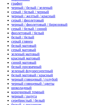
графит
черный / белый / зеленый
серый / белый / черный
черный / желтый / красный
серый / фиолетовый
черный / фиолетовый / бирюзовый
серый / белый / синий
фиолетовый / белый
белый / белый
серый глянец
белый матовый
серый матовый
зеленый матовый
красный матовый
синий матовый
белый прозрачный
зеленый флуоресцентный
белый матовый / красный
черный глянцевый / голубой
черный глянцевый / цветы
шоколадный
коричневый темный
черный / радуга
серебристый / белый
белый, с рисунком