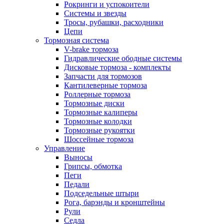
Рокринги и успокоители
Системы и звезды
Тросы, рубашки, расходники
Цепи
Тормозная система
V-brake тормоза
Гидравлические ободные системы
Дисковые тормоза - комплекты
Запчасти для тормозов
Кантилеверные тормоза
Роллерные тормоза
Тормозные диски
Тормозные калиперы
Тормозные колодки
Тормозные рукоятки
Шоссейные тормоза
Управление
Выносы
Грипсы, обмотка
Пеги
Педали
Подседельные штыри
Рога, барэнды и кронштейны
Рули
Седла