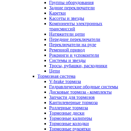
Группы оборудования
Задние переключатели
Каретки
Кассеты и звезды
Компоненты электронных
трансмиссий
Натяжители цепи
Передние переключатели
Переключатели на руле
Ременной привод
Рокринги и успокоители
Системы и звезды
Тросы, рубашки, расходники
Цепи
Тормозная система
V-brake тормоза
Гидравлические ободные системы
Дисковые тормоза - комплекты
Запчасти для тормозов
Кантилеверные тормоза
Роллерные тормоза
Тормозные диски
Тормозные калиперы
Тормозные колодки
Тормозные рукоятки