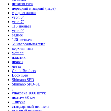
нижняя тяга
передний и задний (пара)
средняя лапка
угол 5°
угол 7°
115 звеньев
угол 9°
заднее
126 звеньев
Универсальная тяга
верхняя тяга
металл
пластик
правая
левая
Crank Brothers
Look Keo
Shimano SPD
Shimano SPD-SL
-
упаковка 1000 штук
подъем 60 мм
1 штука
стандартный ниппель
съёмный ниппель