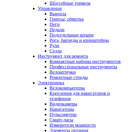
Шоссейные тормоза
Управление
Выносы
Грипсы, обмотка
Пеги
Педали
Подседельные штыри
Рога, барэнды и кронштейны
Рули
Седла
Инструмент для ремонта
Компактные наборы инструментов
Профессиональные инструменты
Велоаптечки
Ремонтные стенды
Электроника
Велокомпьютеры
Крепления для навигаторов и
телефонов
Видеокамеры
Навигаторы
Пульсометры
Смарт-часы
Измерители мощности
Элементы питания