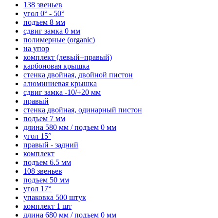
138 звеньев
угол 0° - 50°
подъем 8 мм
сдвиг замка 0 мм
полимерные (organic)
на упор
комплект (левый+правый)
карбоновая крышка
стенка двойная, двойной пистон
алюминиевая крышка
сдвиг замка -10/+20 мм
правый
стенка двойная, одинарный пистон
подъем 7 мм
длина 580 мм / подъем 0 мм
угол 15°
правый - задний
комплект
подъем 6.5 мм
108 звеньев
подъем 50 мм
угол 17°
упаковка 500 штук
комплект 1 шт
длина 680 мм / подъем 0 мм