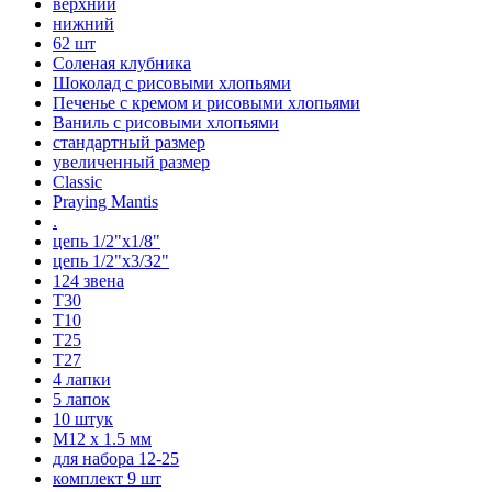
верхний
нижний
62 шт
Соленая клубника
Шоколад с рисовыми хлопьями
Печенье с кремом и рисовыми хлопьями
Ваниль с рисовыми хлопьями
стандартный размер
увеличенный размер
Classic
Praying Mantis
.
цепь 1/2"x1/8"
цепь 1/2"x3/32"
124 звена
T30
T10
T25
T27
4 лапки
5 лапок
10 штук
М12 x 1.5 мм
для набора 12-25
комплект 9 шт