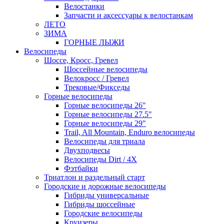
Велостанки
Запчасти и аксессуары к велостанкам
ЛЕТО
ЗИМА
ГОРНЫЕ ЛЫЖИ
Велосипеды
Шоссе, Кросс, Гревел
Шоссейные велосипеды
Велокросс / Гревел
Трековые/Фикседы
Горные велосипеды
Горные велосипеды 26"
Горные велосипеды 27.5"
Горные велосипеды 29"
Trail, All Mountain, Enduro велосипеды
Велосипеды для триала
Двухподвесы
Велосипеды Dirt / 4X
Фэтбайки
Триатлон и раздельный старт
Городские и дорожные велосипеды
Гибриды универсальные
Гибриды шоссейные
Городские велосипеды
Круизеры