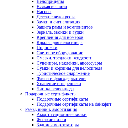
Велоприцепы
Всякая всячина
Насосы
Детские велокресла
Замки и сигнализация
Защита рамы и компонентов
Зеркала, звонки и гудки
Крепления для номеров
Крылья для велосипеда
Подножки
Световое оборудование
Смазки, тредлоки, жидкости
Сувениры, наклейки, аксессуары
Сумки и корзины для велосипеда
Туристическое снаряжение
Фляги и флягодержатели
Хранение и переноска
Чистка велосипеда
Подарочные сертификаты
Подарочные сертификаты
Подарочные сертификаты на байкфит
Рамы, вилки, амортизация
Амортизационные вилки
Жесткие вилки
Задние амортизаторы