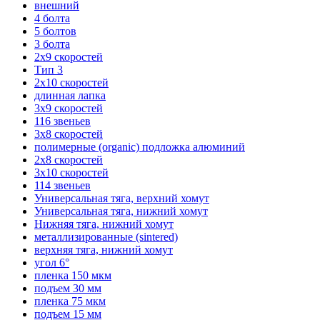
внешний
4 болта
5 болтов
3 болта
2х9 скоростей
Тип 3
2х10 скоростей
длинная лапка
3х9 скоростей
116 звеньев
3х8 скоростей
полимерные (organic) подложка алюминий
2х8 скоростей
3х10 скоростей
114 звеньев
Универсальная тяга, верхний хомут
Универсальная тяга, нижний хомут
Нижняя тяга, нижний хомут
металлизированные (sintered)
верхняя тяга, нижний хомут
угол 6°
пленка 150 мкм
подъем 30 мм
пленка 75 мкм
подъем 15 мм