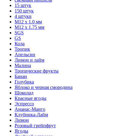
15 штук
150 штук
4 штуки
М12 x 1.0 мм
М12 x 1.75 мм
SGS
GS
Кола
Тропик
Апельсин
Лимон и лайм
Малина
Тропические фрукты
Банан
Голубика
Яблоко и черная смородина
Шоколад
Красные ягоды
Эспрессо
Ананас-Манго
Клубника-Лайм
Лимон
Розовый грейпфрут
Ягоды