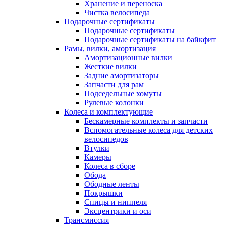
Хранение и переноска
Чистка велосипеда
Подарочные сертификаты
Подарочные сертификаты
Подарочные сертификаты на байкфит
Рамы, вилки, амортизация
Амортизационные вилки
Жесткие вилки
Задние амортизаторы
Запчасти для рам
Подседельные хомуты
Рулевые колонки
Колеса и комплектующие
Бескамерные комплекты и запчасти
Вспомогательные колеса для детских
велосипедов
Втулки
Камеры
Колеса в сборе
Обода
Ободные ленты
Покрышки
Спицы и ниппеля
Эксцентрики и оси
Трансмиссия