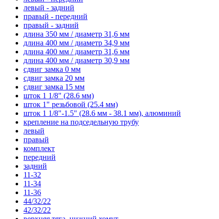
левый - задний
правый - передний
правый - задний
длина 350 мм / диаметр 31,6 мм
длина 400 мм / диаметр 34,9 мм
длина 400 мм / диаметр 31,6 мм
длина 400 мм / диаметр 30,9 мм
сдвиг замка 0 мм
сдвиг замка 20 мм
сдвиг замка 15 мм
шток 1 1/8" (28.6 мм)
шток 1" резьбовой (25.4 мм)
шток 1 1/8"-1.5" (28.6 мм - 38.1 мм), алюминий
крепление на подседельную трубу
левый
правый
комплект
передний
задний
11-32
11-34
11-36
44/32/22
42/32/22
верхняя тяга, нижний хомут