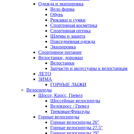
Одежда и экипировка
Вело форма
Обувь
Рюкзаки и сумки
Спортивная косметика
Спортивная оптика
Шлемы и защита
Повседневная одежда
Экипировка
Спортивное питание
Велостанки, дорожки
Велостанки
Запчасти и аксессуары к велостанкам
ЛЕТО
ЗИМА
ГОРНЫЕ ЛЫЖИ
Велосипеды
Шоссе, Кросс, Гревел
Шоссейные велосипеды
Велокросс / Гревел
Трековые/Фикседы
Горные велосипеды
Горные велосипеды 26"
Горные велосипеды 27.5"
Горные велосипеды 29"