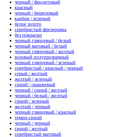
черный / фиолетовый
красный
черный / бирюзовый
карбон / зеленый
белое золото
серебристый фрезеровка
без покраски
черный глянцевый / белый
черный матовый / белый
черный глянцевый / желтый
розовый полупрозрачный
черный глянцевый / зеленый
серебристый / красный / черный
серый / желтый
желтый / зеленый
синий / оранжевый
черный / синий / желтый
черный / белый / желтый
синий / зеленый
желтый / черный
черный глянцевый / красный
темно-синий
черный / черный
синий / желтый
серебристый матовый