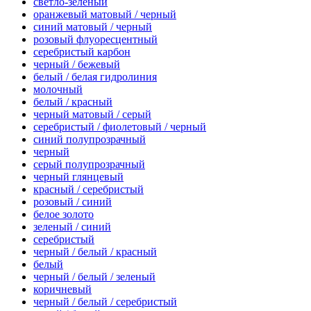
светло-зеленый
оранжевый матовый / черный
синий матовый / черный
розовый флуоресцентный
серебристый карбон
черный / бежевый
белый / белая гидролиния
молочный
белый / красный
черный матовый / серый
серебристый / фиолетовый / черный
синий полупрозрачный
черный
серый полупрозрачный
черный глянцевый
красный / серебристый
розовый / синий
белое золото
зеленый / синий
серебристый
черный / белый / красный
белый
черный / белый / зеленый
коричневый
черный / белый / серебристый