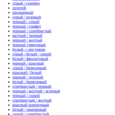
серый / серебро
золотой
прозрачный
серый / розовый
черный / серый
черный / графит
черный / серебристый
желтый / черный
черный / желтый
черный глянцевый
белый, с рисунком
серый / белый / синий
белый / фиолетовый
черный / красный
серый / бирюзовый
красный / белый
черный / зеленый
белый / бирюзовый
серебристый / черный
черный / желтый / зеленый
черный / синий
серебристый / желтый
красный кирпичный
белый / оранжевый
синий / серебристый