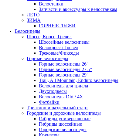
Велостанки
Запчасти и аксессуары к велостанкам
ЛЕТО
ЗИМА
ГОРНЫЕ ЛЫЖИ
Велосипеды
Шоссе, Кросс, Гревел
Шоссейные велосипеды
Велокросс / Гревел
Трековые/Фикседы
Горные велосипеды
Горные велосипеды 26"
Горные велосипеды 27.5"
Горные велосипеды 29"
Trail, All Mountain, Enduro велосипеды
Велосипеды для триала
Двухподвесы
Велосипеды Dirt / 4X
Фэтбайки
Триатлон и раздельный старт
Городские и дорожные велосипеды
Гибриды универсальные
Гибриды шоссейные
Городские велосипеды
Круизеры