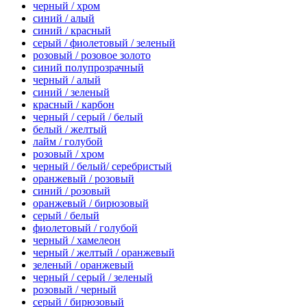
черный / хром
синий / алый
синий / красный
серый / фиолетовый / зеленый
розовый / розовое золото
синий полупрозрачный
черный / алый
синий / зеленый
красный / карбон
черный / серый / белый
белый / желтый
лайм / голубой
розовый / хром
черный / белый/ серебристый
оранжевый / розовый
синий / розовый
оранжевый / бирюзовый
серый / белый
фиолетовый / голубой
черный / хамелеон
черный / желтый / оранжевый
зеленый / оранжевый
черный / серый / зеленый
розовый / черный
серый / бирюзовый