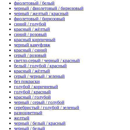
фиолетовый / белый
черный / фиолетовый / бирюзовый
черный / желтый / красный
фиолетовый / бирюзовый
синий / голубой
красный / жёлтый
синий / розовый
красный кирпичный
черный камуфляж
красный / синий
серый / розовый
светло-серый / черный / красный
белый / голубой / красный
красный / жёлтый
серый / черный / зеленый
без покраски
голубой / коричневый
голубой / красный
красный / голубой
черный / серый / голубой
серебристый / голубой / зеленый
разноцветный
желтый
черный / белый / красный
черный / белый