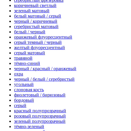
серебристый фрезеровка
коричневый светлый
зеленый матовый
белый матовый / серый
черный / коричневый
серебристый матовый
белый / черный
оранжевый флуоресцентный
серый темный / черный
желтый флуоресцентный
серый матовый
травяной
тёмно-синий
черный / красный / оранжевый
охра
черный / белый / серебристый
угольный
слоновая кость
фиолетовый / бирюзовый
бордовый
серый
красный полупрозрачный
розовый полупрозрачный
зеленый полупрозрачный
тёмно-зеленый