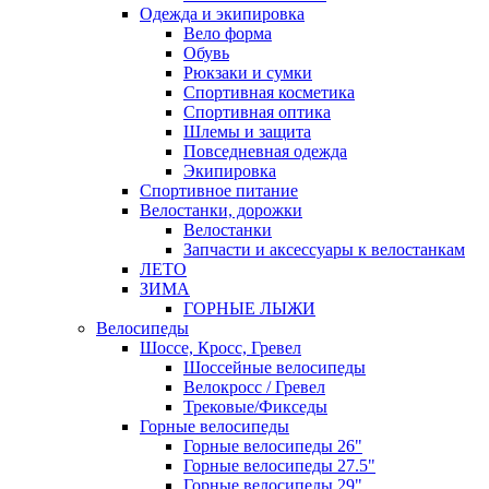
Одежда и экипировка
Вело форма
Обувь
Рюкзаки и сумки
Спортивная косметика
Спортивная оптика
Шлемы и защита
Повседневная одежда
Экипировка
Спортивное питание
Велостанки, дорожки
Велостанки
Запчасти и аксессуары к велостанкам
ЛЕТО
ЗИМА
ГОРНЫЕ ЛЫЖИ
Велосипеды
Шоссе, Кросс, Гревел
Шоссейные велосипеды
Велокросс / Гревел
Трековые/Фикседы
Горные велосипеды
Горные велосипеды 26"
Горные велосипеды 27.5"
Горные велосипеды 29"