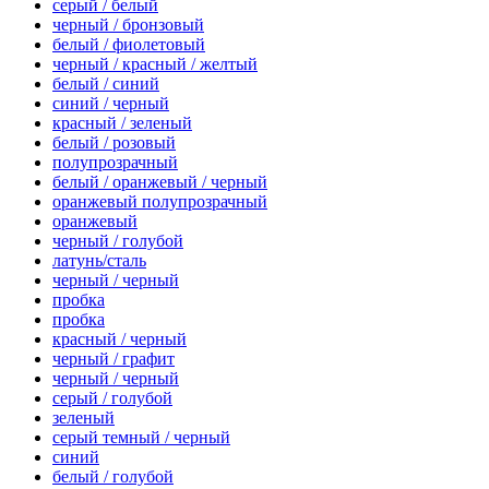
серый / белый
черный / бронзовый
белый / фиолетовый
черный / красный / желтый
белый / синий
синий / черный
красный / зеленый
белый / розовый
полупрозрачный
белый / оранжевый / черный
оранжевый полупрозрачный
оранжевый
черный / голубой
латунь/сталь
черный / черный
пробка
пробка
красный / черный
черный / графит
черный / черный
серый / голубой
зеленый
серый темный / черный
синий
белый / голубой