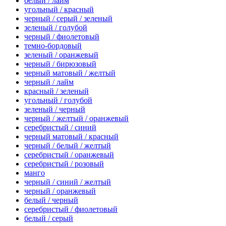
белый / лайм
угольный / красный
черный / серый / зеленый
зеленый / голубой
черный / фиолетовый
темно-бордовый
зеленый / оранжевый
черный / бирюзовый
черный матовый / желтый
черный / лайм
красный / зеленый
угольный / голубой
зеленый / черный
черный / желтый / оранжевый
серебристый / синий
черный матовый / красный
черный / белый / желтый
серебристый / оранжевый
серебристый / розовый
манго
черный / синий / желтый
черный / оранжевый
белый / черный
серебристый / фиолетовый
белый / серый