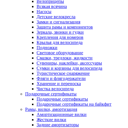
Велоприцепы
Всякая всячина
Насосы
Детские велокресла
Замки и сигнализация
Защита рамы и компонентов
Зеркала, звонки и гудки
Крепления для номеров
Крылья для велосипеда
Подножки
Световое оборудование
Смазки, тредлоки, жидкости
Сувениры, наклейки, аксессуары
Сумки и корзины для велосипеда
Туристическое снаряжение
Фляги и флягодержатели
Хранение и переноска
Чистка велосипеда
Подарочные сертификаты
Подарочные сертификаты
Подарочные сертификаты на байкфит
Рамы, вилки, амортизация
Амортизационные вилки
Жесткие вилки
Задние амортизаторы