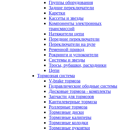
Группы оборудования
Задние переключатели
Каретки
Кассеты и звезды
Компоненты электронных
трансмиссий
Натяжители цепи
Передние переключатели
Переключатели на руле
Ременной привод
Рокринги и успокоители
Системы и звезды
Тросы, рубашки, расходники
Цепи
Тормозная система
V-brake тормоза
Гидравлические ободные системы
Дисковые тормоза - комплекты
Запчасти для тормозов
Кантилеверные тормоза
Роллерные тормоза
Тормозные диски
Тормозные калиперы
Тормозные колодки
Тормозные рукоятки