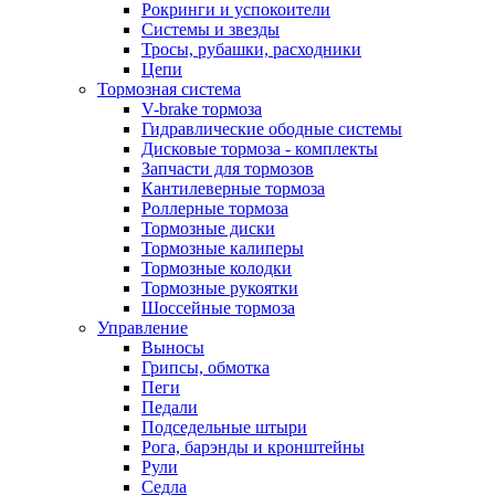
Рокринги и успокоители
Системы и звезды
Тросы, рубашки, расходники
Цепи
Тормозная система
V-brake тормоза
Гидравлические ободные системы
Дисковые тормоза - комплекты
Запчасти для тормозов
Кантилеверные тормоза
Роллерные тормоза
Тормозные диски
Тормозные калиперы
Тормозные колодки
Тормозные рукоятки
Шоссейные тормоза
Управление
Выносы
Грипсы, обмотка
Пеги
Педали
Подседельные штыри
Рога, барэнды и кронштейны
Рули
Седла