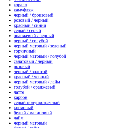
коралл
камуфляж
черный / бронзовый
розовый / черный
красный / синий
серый / серый
оранжевый / черный
черный / голубой
черный матовый / зеленый
горчичный
черный матовый / голубой
салатовый / черный
розовый
черный / золотой
красный / черный
черный матовый / лайм
голубой / оранжевый
латте
карбон
серый полупрозрачный
кремовый
белый / малиновый
лайм
черный матовый