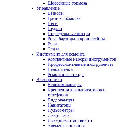
Шоссейные тормоза
Управление
Выносы
Грипсы, обмотка
Пеги
Педали
Подседельные штыри
Рога, барэнды и кронштейны
Рули
Седла
Инструмент для ремонта
Компактные наборы инструментов
Профессиональные инструменты
Велоаптечки
Ремонтные стенды
Электроника
Велокомпьютеры
Крепления для навигаторов и
телефонов
Видеокамеры
Навигаторы
Пульсометры
Смарт-часы
Измерители мощности
Элементы питания