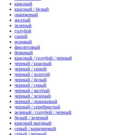
красный
красный / белый
оранжевый
желтый
зеленый
голубой
синий
розовый
фиолетовый
бежевый
красный / голубой / черный
черный / красный
черный / синий
черный / золотой
черный / белый
черный / серый
черный / желтый
черный / зеленый
черный / оранжевый
черный / серебристый
зеленый / голубой / черный
белый / зеленый
красный матовый
серый / коричневый
серый / черный