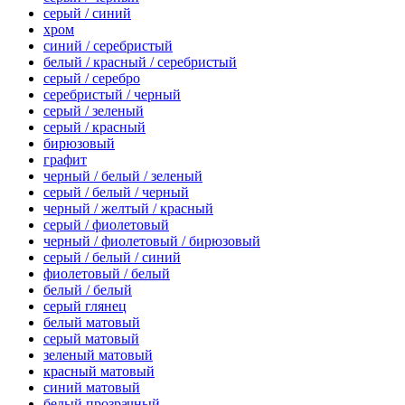
серый / синий
хром
синий / серебристый
белый / красный / серебристый
серый / серебро
серебристый / черный
серый / зеленый
серый / красный
бирюзовый
графит
черный / белый / зеленый
серый / белый / черный
черный / желтый / красный
серый / фиолетовый
черный / фиолетовый / бирюзовый
серый / белый / синий
фиолетовый / белый
белый / белый
серый глянец
белый матовый
серый матовый
зеленый матовый
красный матовый
синий матовый
белый прозрачный