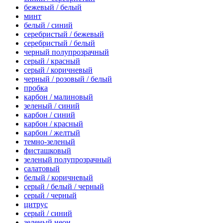
бежевый / белый
минт
белый / синий
серебристый / бежевый
серебристый / белый
черный полупрозрачный
серый / красный
серый / коричневый
черный / розовый / белый
пробка
карбон / малиновый
зеленый / синий
карбон / синий
карбон / красный
карбон / желтый
темно-зеленый
фисташковый
зеленый полупрозрачный
салатовый
белый / коричневый
серый / белый / черный
серый / черный
цитрус
серый / синий
зеленый неон