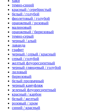
хаки
темно-синий
красный / серебристый
белый / голубой
фиолетовый / голубой
оранжевый / розовый
малиновый
оранжевый / бирюзовый
темно-серый
черный / алый
лаванда
графит
черный / серый / красный
серый / голубой
желтый флуоресцентный
черный глянцевый / голубой
лиловый
бирюзовый
белый прозрачный
черный камуфляж
зеленый флуоресцентный
красный / карбон
белый / желтый
розовый / хром
синий / красный