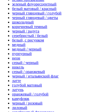
зеленый флуоресцентный
белый матовый / красный
черный глянцевый / голубой
черный глянцевый / цветы
шоколадный
коричневый темный
черный / радуга
серебристый / белый
белый, с рисунком
медный
медный / черный
пурпурный
неон
серый / черный
никель
серый / оранжевый
черный / итальянский флаг
латте
голубой матовый
латунь
оранжевый / голубой
камуфляж
черный / розовый
лиловый