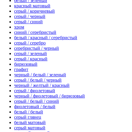
белый / зеленый
красный матовый
серый / коричневый
серый / черный
серый / синий
хром
синий / серебристый
белый / красный / серебристый
серый / серебро
серебристый / черный
серый / зеленый
серый / красный
бирюзовый
графит
черный / белый / зеленый
серый / белый / черный
черный / желтый / красный
серый / фиолетовый
черный / фиолетовый / бирюзовый
серый / белый / синий
фиолетовый / белый
белый / белый
серый глянец
белый матовый
серый матовый