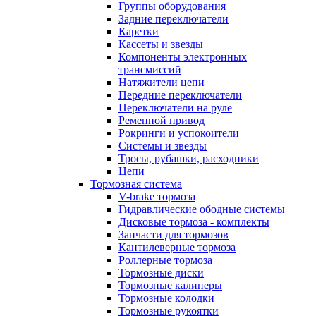
Группы оборудования
Задние переключатели
Каретки
Кассеты и звезды
Компоненты электронных
трансмиссий
Натяжители цепи
Передние переключатели
Переключатели на руле
Ременной привод
Рокринги и успокоители
Системы и звезды
Тросы, рубашки, расходники
Цепи
Тормозная система
V-brake тормоза
Гидравлические ободные системы
Дисковые тормоза - комплекты
Запчасти для тормозов
Кантилеверные тормоза
Роллерные тормоза
Тормозные диски
Тормозные калиперы
Тормозные колодки
Тормозные рукоятки