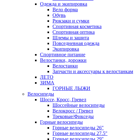
Одежда и экипировка
Вело форма
Обувь
Рюкзаки и сумки
Спортивная косметика
Спортивная оптика
Шлемы и защита
Повседневная одежда
Экипировка
Спортивное питание
Велостанки, дорожки
Велостанки
Запчасти и аксессуары к велостанкам
ЛЕТО
ЗИМА
ГОРНЫЕ ЛЫЖИ
Велосипеды
Шоссе, Кросс, Гревел
Шоссейные велосипеды
Велокросс / Гревел
Трековые/Фикседы
Горные велосипеды
Горные велосипеды 26"
Горные велосипеды 27.5"
Горные велосипеды 29"