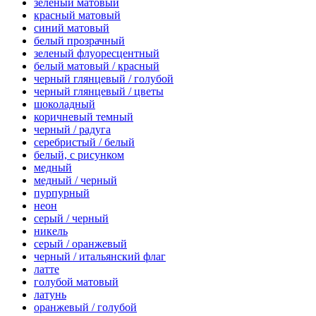
зеленый матовый
красный матовый
синий матовый
белый прозрачный
зеленый флуоресцентный
белый матовый / красный
черный глянцевый / голубой
черный глянцевый / цветы
шоколадный
коричневый темный
черный / радуга
серебристый / белый
белый, с рисунком
медный
медный / черный
пурпурный
неон
серый / черный
никель
серый / оранжевый
черный / итальянский флаг
латте
голубой матовый
латунь
оранжевый / голубой