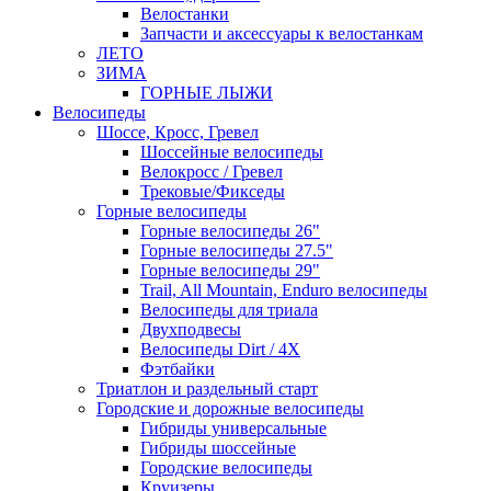
Велостанки
Запчасти и аксессуары к велостанкам
ЛЕТО
ЗИМА
ГОРНЫЕ ЛЫЖИ
Велосипеды
Шоссе, Кросс, Гревел
Шоссейные велосипеды
Велокросс / Гревел
Трековые/Фикседы
Горные велосипеды
Горные велосипеды 26"
Горные велосипеды 27.5"
Горные велосипеды 29"
Trail, All Mountain, Enduro велосипеды
Велосипеды для триала
Двухподвесы
Велосипеды Dirt / 4X
Фэтбайки
Триатлон и раздельный старт
Городские и дорожные велосипеды
Гибриды универсальные
Гибриды шоссейные
Городские велосипеды
Круизеры