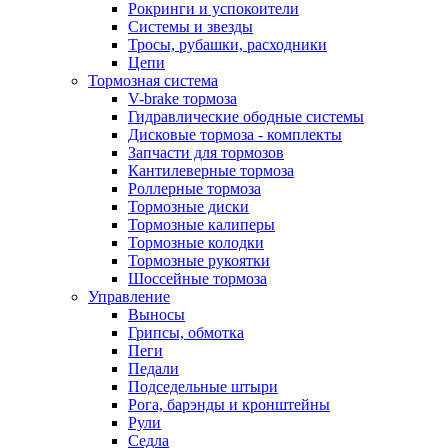
Рокринги и успокоители
Системы и звезды
Тросы, рубашки, расходники
Цепи
Тормозная система
V-brake тормоза
Гидравлические ободные системы
Дисковые тормоза - комплекты
Запчасти для тормозов
Кантилеверные тормоза
Роллерные тормоза
Тормозные диски
Тормозные калиперы
Тормозные колодки
Тормозные рукоятки
Шоссейные тормоза
Управление
Выносы
Грипсы, обмотка
Пеги
Педали
Подседельные штыри
Рога, барэнды и кронштейны
Рули
Седла