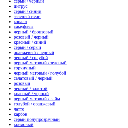
серый / черный
цитрус
серый / синий
зеленый неон
коралл
камуфляж
черный / бронзовый
розовый / черный
красный / синий
серый / серый
оранжевый / черный
черный / голубой
черный матовый / зеленый
горчичный
черный матовый / голубой
салатовый / черный
розовый
черный / золотой
красный / черный
черный матовый / лайм
голубой / оранжевый
латте
карбон
серый полупрозрачный
кремовый