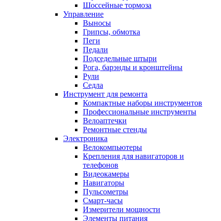
Шоссейные тормоза
Управление
Выносы
Грипсы, обмотка
Пеги
Педали
Подседельные штыри
Рога, барэнды и кронштейны
Рули
Седла
Инструмент для ремонта
Компактные наборы инструментов
Профессиональные инструменты
Велоаптечки
Ремонтные стенды
Электроника
Велокомпьютеры
Крепления для навигаторов и
телефонов
Видеокамеры
Навигаторы
Пульсометры
Смарт-часы
Измерители мощности
Элементы питания