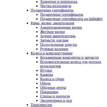
Хранение и переноска
Чистка велосипеда
Подарочные сертификаты
Подарочные сертификаты
Подарочные сертификаты на байкфит
Рамы, вилки, амортизация
Амортизационные вилки
Жесткие вилки
Задние амортизаторы
Запчасти для рам
Подседельные хомуты
Рулевые колонки
Колеса и комплектующие
Бескамерные комплекты и запчасти
Вспомогательные колеса для детских
велосипедов
Втулки
Камеры
Колеса в сборе
Обода
Ободные ленты
Покрышки
Спицы и ниппеля
Эксцентрики и оси
Трансмиссия