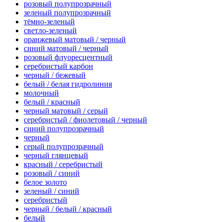
розовый полупрозрачный
зеленый полупрозрачный
тёмно-зеленый
светло-зеленый
оранжевый матовый / черный
синий матовый / черный
розовый флуоресцентный
серебристый карбон
черный / бежевый
белый / белая гидролиния
молочный
белый / красный
черный матовый / серый
серебристый / фиолетовый / черный
синий полупрозрачный
черный
серый полупрозрачный
черный глянцевый
красный / серебристый
розовый / синий
белое золото
зеленый / синий
серебристый
черный / белый / красный
белый