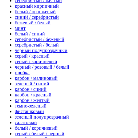
серебристый / желтый
красный кирпичный
белый / оранжевый
синий / серебристый
бежевый / белый
минт
белый / синий
серебристый / бежевый
серебристый / белый
черный полупрозрачный
серый / красный
серый / коричневый
черный / розовый / белый
пробка
карбон / малиновый
зеленый / синий
карбон / синий
карбон / красный
карбон / желтый
темно-зеленый
фисташковый
зеленый полупрозрачный
салатовый
белый / коричневый
серый / белый / черный