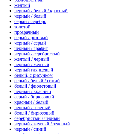
желтый
черный / белый / красный
черный / белый
серый / серебро
золотой
прозрачный
серый / розовый
черный / серый
черный / графит
черный / серебристый
желтый / черный
черный / желтый
черный глянцевый
белый, с рисунком
серый / белый / синий
белый / фиолетовый
черный / красный
серый / бирюзовый
красный / белый
черный / зеленый
белый / бирюзовый
серебристый / черный
черный / желтый / зеленый
черный / синий