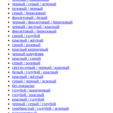
черный / серый / зеленый
розовый / черный
серый / бирюзовый
фиолетовый / белый
черный / фиолетовый / бирюзовый
черный / желтый / красный
фиолетовый / бирюзовый
синий / голубой
красный / жёлтый
синий / розовый
красный кирпичный
черный камуфляж
красный / синий
серый / розовый
светло-серый / черный / красный
белый / голубой / красный
красный / жёлтый
серый / черный / зеленый
без покраски
голубой / коричневый
голубой / красный
красный / голубой
черный / серый / голубой
серебристый / голубой / зеленый
разноцветный