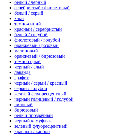
белый / черный
серебристый / фиолетовый
белый / серый
хаки
темно-синий
красный / серебристый
белый / голубой
фиолетовый / голубой
оранжевый / розовый
малиновый
оранжевый / бирюзовый
темно-серый
черный / алый
лаванда
графит
черный / серый / красный
серый / голубой
желтый флуоресцентный
черный глянцевый / голубой
лиловый
бирюзовый
белый прозрачный
черный камуфляж
зеленый флуоресцентный
красный / карбон