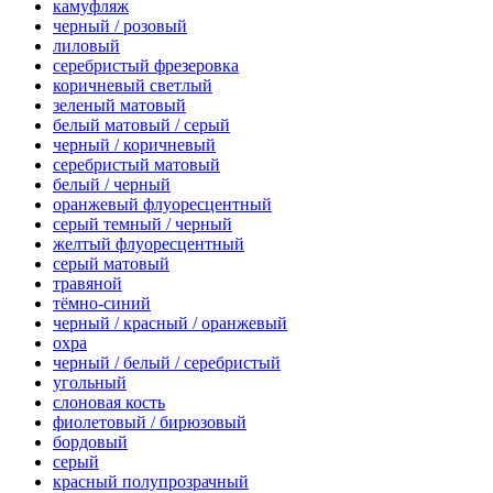
камуфляж
черный / розовый
лиловый
серебристый фрезеровка
коричневый светлый
зеленый матовый
белый матовый / серый
черный / коричневый
серебристый матовый
белый / черный
оранжевый флуоресцентный
серый темный / черный
желтый флуоресцентный
серый матовый
травяной
тёмно-синий
черный / красный / оранжевый
охра
черный / белый / серебристый
угольный
слоновая кость
фиолетовый / бирюзовый
бордовый
серый
красный полупрозрачный