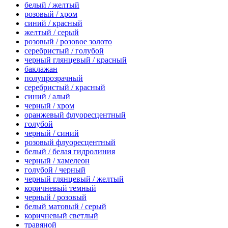
белый / желтый
розовый / хром
синий / красный
желтый / серый
розовый / розовое золото
серебристый / голубой
черный глянцевый / красный
баклажан
полупрозрачный
серебристый / красный
синий / алый
черный / хром
оранжевый флуоресцентный
голубой
черный / синий
розовый флуоресцентный
белый / белая гидролиния
черный / хамелеон
голубой / черный
черный глянцевый / желтый
коричневый темный
черный / розовый
белый матовый / серый
коричневый светлый
травяной