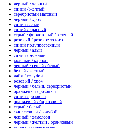
черный / черный
синий / желтый
серебристый матовый
черный / хром
синий / алый
синий / красный
серый / фиолетовый / зеленый
розовый / розовое золото
синий полупрозрачный
черный / алый
синий / зеленый
красный / карбон
черный / серый / белый
белый / желтый
лайм / голубой
розовый / хром
черный / белый/ серебристый
оранжевый / розовый
синий / розовый
оранжевый / бирюзовый
серый / белый
фиолетовый / голубой
черный / хамелеон
черный / желтый / оранжевый
зеленый / оранжевый