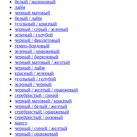
белый / малиновый
лайм
черный матовый
белый / лайм
угольный / красный
черный / серый / зеленый
зеленый / голубой
черный / фиолетовый
темно-бордовый
зеленый / оранжевый
черный / бирюзовый
черный матовый / желтый
черный / лайм
красный / зеленый
угольный / голубой
зеленый / черный
черный / желтый / оранжевый
серебристый / синий
черный матовый / красный
черный / белый / желтый
серебристый / оранжевый
серебристый / розовый
манго
черный / синий / желтый
черный / оранжевый