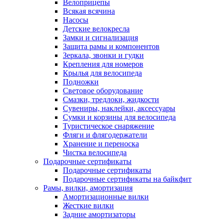
Велоприцепы
Всякая всячина
Насосы
Детские велокресла
Замки и сигнализация
Защита рамы и компонентов
Зеркала, звонки и гудки
Крепления для номеров
Крылья для велосипеда
Подножки
Световое оборудование
Смазки, тредлоки, жидкости
Сувениры, наклейки, аксессуары
Сумки и корзины для велосипеда
Туристическое снаряжение
Фляги и флягодержатели
Хранение и переноска
Чистка велосипеда
Подарочные сертификаты
Подарочные сертификаты
Подарочные сертификаты на байкфит
Рамы, вилки, амортизация
Амортизационные вилки
Жесткие вилки
Задние амортизаторы