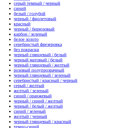
серый темный / черный
синий
белый / голубой
черный / фиолетовый
красный
черный / бирюзовый
карбон / зеленый
белое золото
серебристый фрезеровка
без покраски
черный глянцевый / белый
черный матовый / белый
черный глянцевый / желтый
розовый полупрозрачный
черный глянцевый / зеленый
серебристый / красный / черный
серый / желтый
желтый / зеленый
синий / оранжевый
черный / синий / желтый
черный / белый / желтый
синий / зеленый
желтый / черный
черный глянцевый / красный
темно-синий