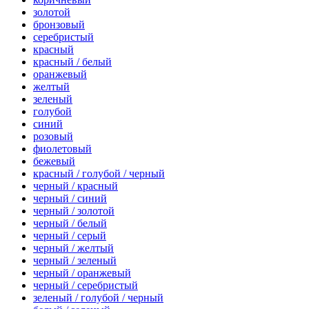
золотой
бронзовый
серебристый
красный
красный / белый
оранжевый
желтый
зеленый
голубой
синий
розовый
фиолетовый
бежевый
красный / голубой / черный
черный / красный
черный / синий
черный / золотой
черный / белый
черный / серый
черный / желтый
черный / зеленый
черный / оранжевый
черный / серебристый
зеленый / голубой / черный