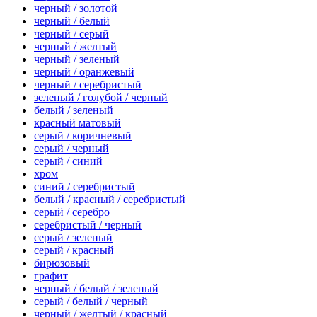
черный / золотой
черный / белый
черный / серый
черный / желтый
черный / зеленый
черный / оранжевый
черный / серебристый
зеленый / голубой / черный
белый / зеленый
красный матовый
серый / коричневый
серый / черный
серый / синий
хром
синий / серебристый
белый / красный / серебристый
серый / серебро
серебристый / черный
серый / зеленый
серый / красный
бирюзовый
графит
черный / белый / зеленый
серый / белый / черный
черный / желтый / красный