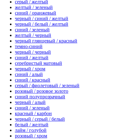
серый / желтый
желтый / зеленый
синий / оранжевый
черный / синий / желтый
черный / белый / желтый
синий / зеленый
желтый / черный
черный глянцевый / красный
темно-синий
черный / черный
синий / желтый
серебристый матовый
черный / хром
синий / алый
синий / красный
серый / фиолетовый / зеленый
розовый / розовое золото
синий полупрозрачный
черный / алый
синий / зеленый
красный / карбон
черный / серый / белый
белый / желтый
лайм / голубой
розовый / хром