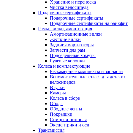
Хранение и переноска
Чистка велосипеда
Подарочные сертификаты
Подарочные сертификаты
Подарочные сертификаты на байкфит
Рамы, вилки, амортизация
Амортизационные вилки
Жесткие вилки
Задние амортизаторы
Запчасти для рам
Подседельные хомуты
Рулевые колонки
Колеса и комплектующие
Бескамерные комплекты и запчасти
Вспомогательные колеса для детских
велосипедов
Втулки
Камеры
Колеса в сборе
Обода
Ободные ленты
Покрышки
Спицы и ниппеля
Эксцентрики и оси
Трансмиссия