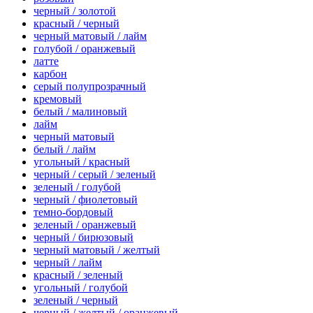
черный / золотой
красный / черный
черный матовый / лайм
голубой / оранжевый
латте
карбон
серый полупрозрачный
кремовый
белый / малиновый
лайм
черный матовый
белый / лайм
угольный / красный
черный / серый / зеленый
зеленый / голубой
черный / фиолетовый
темно-бордовый
зеленый / оранжевый
черный / бирюзовый
черный матовый / желтый
черный / лайм
красный / зеленый
угольный / голубой
зеленый / черный
черный / желтый / оранжевый