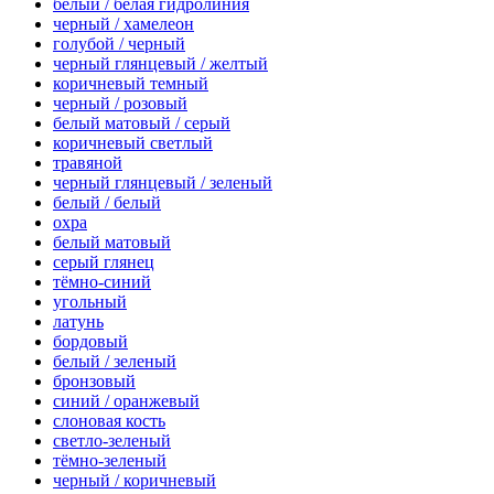
белый / белая гидролиния
черный / хамелеон
голубой / черный
черный глянцевый / желтый
коричневый темный
черный / розовый
белый матовый / серый
коричневый светлый
травяной
черный глянцевый / зеленый
белый / белый
охра
белый матовый
серый глянец
тёмно-синий
угольный
латунь
бордовый
белый / зеленый
бронзовый
синий / оранжевый
слоновая кость
светло-зеленый
тёмно-зеленый
черный / коричневый