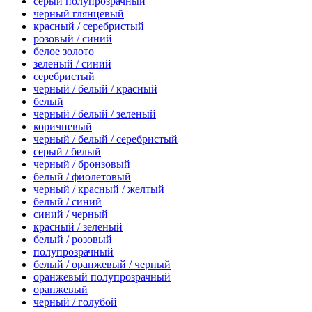
серый полупрозрачный
черный глянцевый
красный / серебристый
розовый / синий
белое золото
зеленый / синий
серебристый
черный / белый / красный
белый
черный / белый / зеленый
коричневый
черный / белый / серебристый
серый / белый
черный / бронзовый
белый / фиолетовый
черный / красный / желтый
белый / синий
синий / черный
красный / зеленый
белый / розовый
полупрозрачный
белый / оранжевый / черный
оранжевый полупрозрачный
оранжевый
черный / голубой