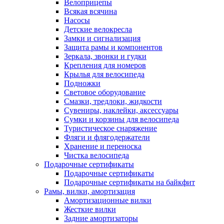
Велоприцепы
Всякая всячина
Насосы
Детские велокресла
Замки и сигнализация
Защита рамы и компонентов
Зеркала, звонки и гудки
Крепления для номеров
Крылья для велосипеда
Подножки
Световое оборудование
Смазки, тредлоки, жидкости
Сувениры, наклейки, аксессуары
Сумки и корзины для велосипеда
Туристическое снаряжение
Фляги и флягодержатели
Хранение и переноска
Чистка велосипеда
Подарочные сертификаты
Подарочные сертификаты
Подарочные сертификаты на байкфит
Рамы, вилки, амортизация
Амортизационные вилки
Жесткие вилки
Задние амортизаторы