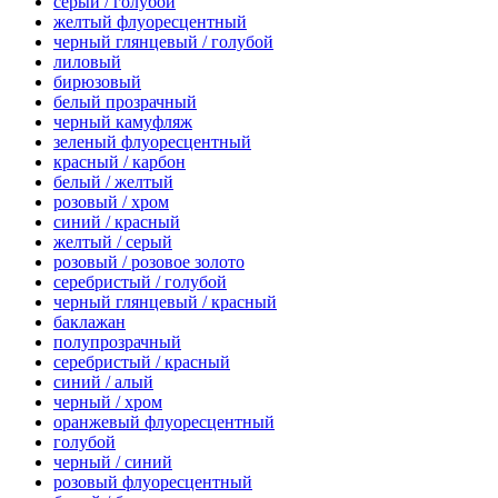
серый / голубой
желтый флуоресцентный
черный глянцевый / голубой
лиловый
бирюзовый
белый прозрачный
черный камуфляж
зеленый флуоресцентный
красный / карбон
белый / желтый
розовый / хром
синий / красный
желтый / серый
розовый / розовое золото
серебристый / голубой
черный глянцевый / красный
баклажан
полупрозрачный
серебристый / красный
синий / алый
черный / хром
оранжевый флуоресцентный
голубой
черный / синий
розовый флуоресцентный