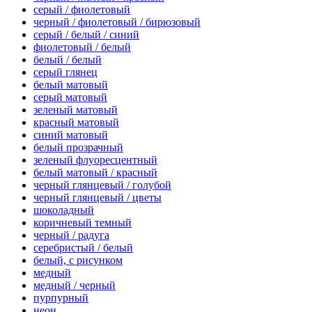
серый / фиолетовый
черный / фиолетовый / бирюзовый
серый / белый / синий
фиолетовый / белый
белый / белый
серый глянец
белый матовый
серый матовый
зеленый матовый
красный матовый
синий матовый
белый прозрачный
зеленый флуоресцентный
белый матовый / красный
черный глянцевый / голубой
черный глянцевый / цветы
шоколадный
коричневый темный
черный / радуга
серебристый / белый
белый, с рисунком
медный
медный / черный
пурпурный
неон