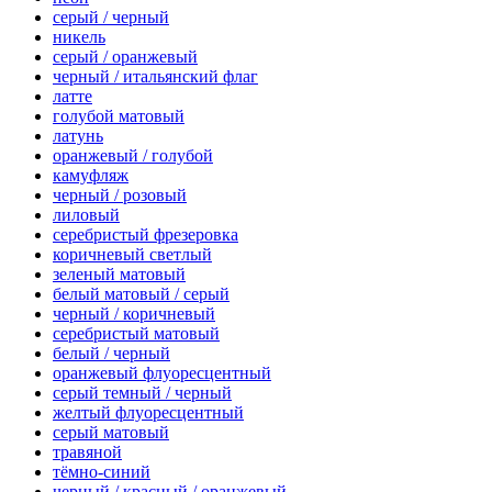
серый / черный
никель
серый / оранжевый
черный / итальянский флаг
латте
голубой матовый
латунь
оранжевый / голубой
камуфляж
черный / розовый
лиловый
серебристый фрезеровка
коричневый светлый
зеленый матовый
белый матовый / серый
черный / коричневый
серебристый матовый
белый / черный
оранжевый флуоресцентный
серый темный / черный
желтый флуоресцентный
серый матовый
травяной
тёмно-синий
черный / красный / оранжевый