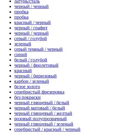
латунь/сталь
черный / черный
пробка
пробка
красный / черный
черный / графит
черный / черный
серый / голубой
зеленый
серый темный / черный
синий
белый / голубой
черный / фиолетовый
красный
черный / бирюзовый
карбон / зеленый
белое золото
серебристый фрезеровка
без покраски
черный глянцевый / белый
черный матовый / белый
черный глянцевый / желтый
розовый полупрозрачный
черный глянцевый / зеленый
серебристый / красный / черный