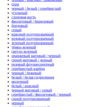
охра
черный / белый / серебристый
угольный
слоновая кость
фиолетовый / бирюзовый
бордовый
серый
красный полупрозрачный
розовый полупрозрачный
зеленый полупрозрачный
тёмно-зеленый
светло-зеленый
оранжевый матовый / черный
синий матовый / черный
розовый флуоресцентный
серебристый карбон
черный / бежевый
белый / белая гидролиния
молочный
белый / красный
черный матовый / серый
серебристый / фиолетовый / черный
синий полупрозрачный
черный