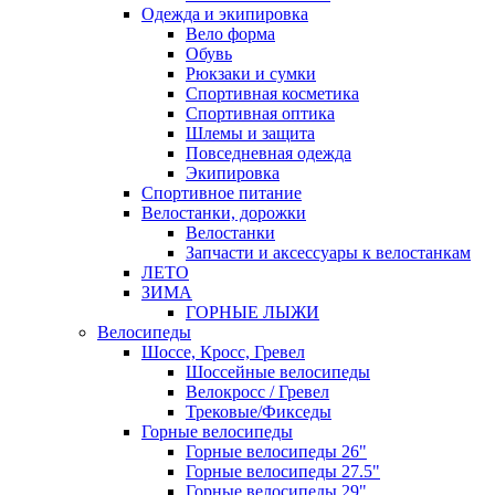
Одежда и экипировка
Вело форма
Обувь
Рюкзаки и сумки
Спортивная косметика
Спортивная оптика
Шлемы и защита
Повседневная одежда
Экипировка
Спортивное питание
Велостанки, дорожки
Велостанки
Запчасти и аксессуары к велостанкам
ЛЕТО
ЗИМА
ГОРНЫЕ ЛЫЖИ
Велосипеды
Шоссе, Кросс, Гревел
Шоссейные велосипеды
Велокросс / Гревел
Трековые/Фикседы
Горные велосипеды
Горные велосипеды 26"
Горные велосипеды 27.5"
Горные велосипеды 29"