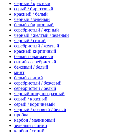
черный / красный
серый / бирюзовый
красный / белый
черный / зеленый
белый / бирюзовый
серебристый / черный
черный / желтый / зеленый
черный / синий
серебристый / желтый
красный кирпичный
белый / оранжевый
синий / серебристый
бежевый / белый
минт
белый / синий
серебристый / бежевый
серебристый / белый
черный полупрозрачный
серый / красный
серый / коричневый
черный / розовый / белый
пробка
карбон / малиновый
зеленый / синий
карбон / синий