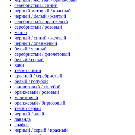
серебристый / синий
черный матовый / красный
черный / белый / желтый
серебристый / оранжевый
серебристый / розовый
манго
черный / синий / желтый
черный / оранжевый
белый / черный
серебристый / фиолетовый
белый / серый
хаки
темно-синий
красный / серебристый
белый / голубой
фиолетовый / голубой
оранжевый / розовый
малиновый
оранжевый / бирюзовый
темно-серый
черный / алый
лаванда
графит
черный / серый / красный