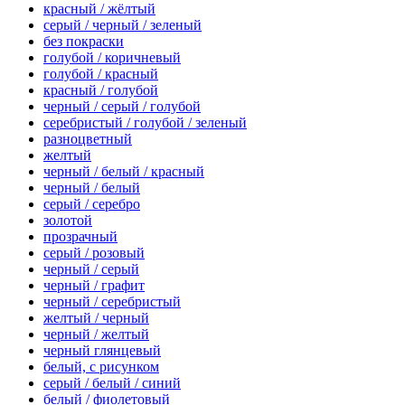
красный / жёлтый
серый / черный / зеленый
без покраски
голубой / коричневый
голубой / красный
красный / голубой
черный / серый / голубой
серебристый / голубой / зеленый
разноцветный
желтый
черный / белый / красный
черный / белый
серый / серебро
золотой
прозрачный
серый / розовый
черный / серый
черный / графит
черный / серебристый
желтый / черный
черный / желтый
черный глянцевый
белый, с рисунком
серый / белый / синий
белый / фиолетовый