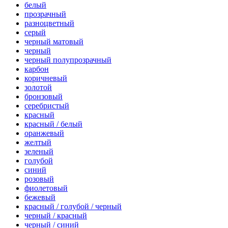
белый
прозрачный
разноцветный
серый
черный матовый
черный
черный полупрозрачный
карбон
коричневый
золотой
бронзовый
серебристый
красный
красный / белый
оранжевый
желтый
зеленый
голубой
синий
розовый
фиолетовый
бежевый
красный / голубой / черный
черный / красный
черный / синий