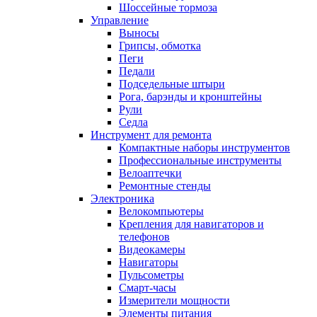
Шоссейные тормоза
Управление
Выносы
Грипсы, обмотка
Пеги
Педали
Подседельные штыри
Рога, барэнды и кронштейны
Рули
Седла
Инструмент для ремонта
Компактные наборы инструментов
Профессиональные инструменты
Велоаптечки
Ремонтные стенды
Электроника
Велокомпьютеры
Крепления для навигаторов и
телефонов
Видеокамеры
Навигаторы
Пульсометры
Смарт-часы
Измерители мощности
Элементы питания