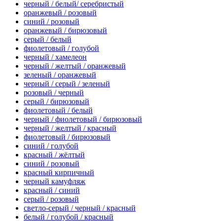
черный / белый/ серебристый
оранжевый / розовый
синий / розовый
оранжевый / бирюзовый
серый / белый
фиолетовый / голубой
черный / хамелеон
черный / желтый / оранжевый
зеленый / оранжевый
черный / серый / зеленый
розовый / черный
серый / бирюзовый
фиолетовый / белый
черный / фиолетовый / бирюзовый
черный / желтый / красный
фиолетовый / бирюзовый
синий / голубой
красный / жёлтый
синий / розовый
красный кирпичный
черный камуфляж
красный / синий
серый / розовый
светло-серый / черный / красный
белый / голубой / красный