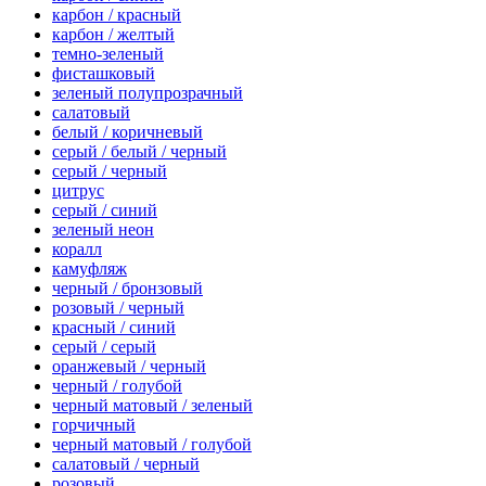
карбон / красный
карбон / желтый
темно-зеленый
фисташковый
зеленый полупрозрачный
салатовый
белый / коричневый
серый / белый / черный
серый / черный
цитрус
серый / синий
зеленый неон
коралл
камуфляж
черный / бронзовый
розовый / черный
красный / синий
серый / серый
оранжевый / черный
черный / голубой
черный матовый / зеленый
горчичный
черный матовый / голубой
салатовый / черный
розовый