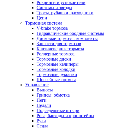
Рокринги и успокоители
Системы и звезды
Тросы, рубашки, расходники
Цепи
Тормозная система
V-brake тормоза
Гидравлические ободные системы
Дисковые тормоза - комплекты
Запчасти для тормозов
Кантилеверные тормоза
Роллерные тормоза
Тормозные диски
Тормозные калиперы
Тормозные колодки
Тормозные рукоятки
Шоссейные тормоза
Управление
Выносы
Грипсы, обмотка
Пеги
Педали
Подседельные штыри
Рога, барэнды и кронштейны
Рули
Седла