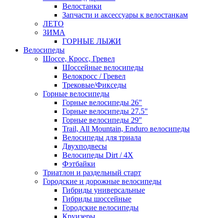
Велостанки
Запчасти и аксессуары к велостанкам
ЛЕТО
ЗИМА
ГОРНЫЕ ЛЫЖИ
Велосипеды
Шоссе, Кросс, Гревел
Шоссейные велосипеды
Велокросс / Гревел
Трековые/Фикседы
Горные велосипеды
Горные велосипеды 26"
Горные велосипеды 27.5"
Горные велосипеды 29"
Trail, All Mountain, Enduro велосипеды
Велосипеды для триала
Двухподвесы
Велосипеды Dirt / 4X
Фэтбайки
Триатлон и раздельный старт
Городские и дорожные велосипеды
Гибриды универсальные
Гибриды шоссейные
Городские велосипеды
Круизеры