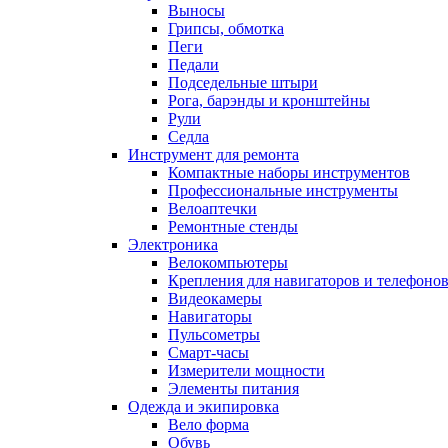
Выносы
Грипсы, обмотка
Пеги
Педали
Подседельные штыри
Рога, барэнды и кронштейны
Рули
Седла
Инструмент для ремонта
Компактные наборы инструментов
Профессиональные инструменты
Велоаптечки
Ремонтные стенды
Электроника
Велокомпьютеры
Крепления для навигаторов и телефоно
Видеокамеры
Навигаторы
Пульсометры
Смарт-часы
Измерители мощности
Элементы питания
Одежда и экипировка
Вело форма
Обувь