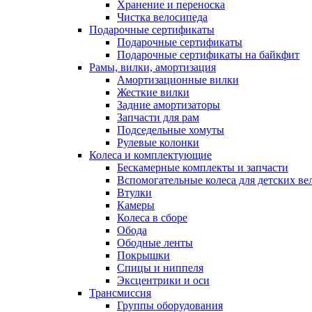
Хранение и переноска
Чистка велосипеда
Подарочные сертификаты
Подарочные сертификаты
Подарочные сертификаты на байкфит
Рамы, вилки, амортизация
Амортизационные вилки
Жесткие вилки
Задние амортизаторы
Запчасти для рам
Подседельные хомуты
Рулевые колонки
Колеса и комплектующие
Бескамерные комплекты и запчасти
Вспомогательные колеса для детских ве
Втулки
Камеры
Колеса в сборе
Обода
Ободные ленты
Покрышки
Спицы и ниппеля
Эксцентрики и оси
Трансмиссия
Группы оборудования