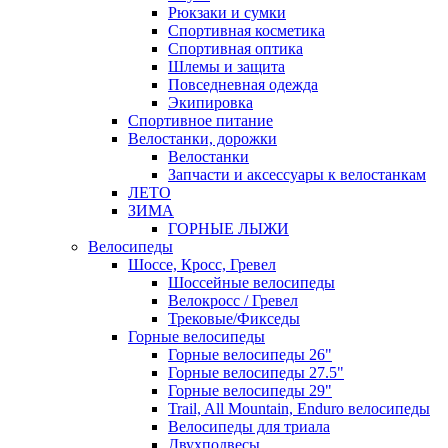
Рюкзаки и сумки
Спортивная косметика
Спортивная оптика
Шлемы и защита
Повседневная одежда
Экипировка
Спортивное питание
Велостанки, дорожки
Велостанки
Запчасти и аксессуары к велостанкам
ЛЕТО
ЗИМА
ГОРНЫЕ ЛЫЖИ
Велосипеды
Шоссе, Кросс, Гревел
Шоссейные велосипеды
Велокросс / Гревел
Трековые/Фикседы
Горные велосипеды
Горные велосипеды 26"
Горные велосипеды 27.5"
Горные велосипеды 29"
Trail, All Mountain, Enduro велосипеды
Велосипеды для триала
Двухподвесы