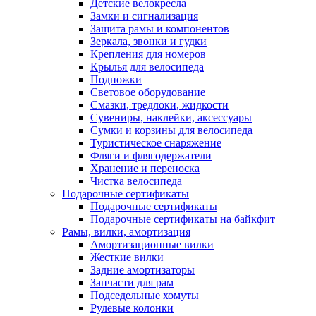
Детские велокресла
Замки и сигнализация
Защита рамы и компонентов
Зеркала, звонки и гудки
Крепления для номеров
Крылья для велосипеда
Подножки
Световое оборудование
Смазки, тредлоки, жидкости
Сувениры, наклейки, аксессуары
Сумки и корзины для велосипеда
Туристическое снаряжение
Фляги и флягодержатели
Хранение и переноска
Чистка велосипеда
Подарочные сертификаты
Подарочные сертификаты
Подарочные сертификаты на байкфит
Рамы, вилки, амортизация
Амортизационные вилки
Жесткие вилки
Задние амортизаторы
Запчасти для рам
Подседельные хомуты
Рулевые колонки