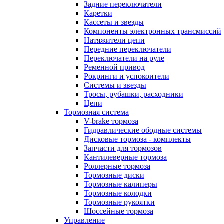
Задние переключатели
Каретки
Кассеты и звезды
Компоненты электронных трансмиссий
Натяжители цепи
Передние переключатели
Переключатели на руле
Ременной привод
Рокринги и успокоители
Системы и звезды
Тросы, рубашки, расходники
Цепи
Тормозная система
V-brake тормоза
Гидравлические ободные системы
Дисковые тормоза - комплекты
Запчасти для тормозов
Кантилеверные тормоза
Роллерные тормоза
Тормозные диски
Тормозные калиперы
Тормозные колодки
Тормозные рукоятки
Шоссейные тормоза
Управление