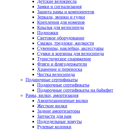
Детские велокресла
Замки и сигнализация
Защита рамы и компонентов
Зеркала, звонки и гудки
Крепления для номеров
Крылья для велосипеда
Подножки
Световое оборудование
Смазки, тредлоки, жидкости
Сувениры, наклейки, аксессуары
Сумки и корзины для велосипеда
Туристическое снаряжение
Фляги и флягодержатели
Хранение и переноска
Чистка велосипеда
Подарочные сертификаты
Подарочные сертификаты
Подарочные сертификаты на байкфит
Рамы, вилки, амортизация
Амортизационные вилки
Жесткие вилки
Задние амортизаторы
Запчасти для рам
Подседельные хомуты
Рулевые колонки