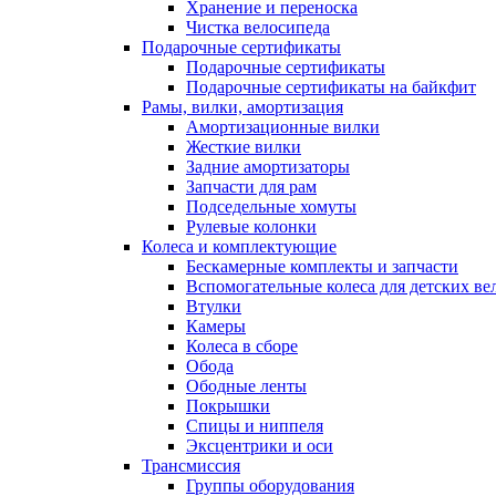
Хранение и переноска
Чистка велосипеда
Подарочные сертификаты
Подарочные сертификаты
Подарочные сертификаты на байкфит
Рамы, вилки, амортизация
Амортизационные вилки
Жесткие вилки
Задние амортизаторы
Запчасти для рам
Подседельные хомуты
Рулевые колонки
Колеса и комплектующие
Бескамерные комплекты и запчасти
Вспомогательные колеса для детских ве
Втулки
Камеры
Колеса в сборе
Обода
Ободные ленты
Покрышки
Спицы и ниппеля
Эксцентрики и оси
Трансмиссия
Группы оборудования