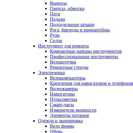
Выносы
Грипсы, обмотка
Пеги
Педали
Подседельные штыри
Рога, барэнды и кронштейны
Рули
Седла
Инструмент для ремонта
Компактные наборы инструментов
Профессиональные инструменты
Велоаптечки
Ремонтные стенды
Электроника
Велокомпьютеры
Крепления для навигаторов и телефоно
Видеокамеры
Навигаторы
Пульсометры
Смарт-часы
Измерители мощности
Элементы питания
Одежда и экипировка
Вело форма
Обувь