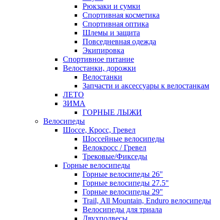
Рюкзаки и сумки
Спортивная косметика
Спортивная оптика
Шлемы и защита
Повседневная одежда
Экипировка
Спортивное питание
Велостанки, дорожки
Велостанки
Запчасти и аксессуары к велостанкам
ЛЕТО
ЗИМА
ГОРНЫЕ ЛЫЖИ
Велосипеды
Шоссе, Кросс, Гревел
Шоссейные велосипеды
Велокросс / Гревел
Трековые/Фикседы
Горные велосипеды
Горные велосипеды 26"
Горные велосипеды 27.5"
Горные велосипеды 29"
Trail, All Mountain, Enduro велосипеды
Велосипеды для триала
Двухподвесы