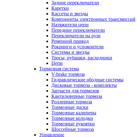
Задние переключатели
Каретки
Кассеты и звезды
Компоненты электронных трансмиссий
Натяжители цепи
Передние переключатели
Переключатели на руле
Ременной привод
Рокринги и успокоители
Системы и звезды
Тросы, рубашки, расходники
Цепи
Тормозная система
V-brake тормоза
Гидравлические ободные системы
Дисковые тормоза - комплекты
Запчасти для тормозов
Кантилеверные тормоза
Роллерные тормоза
Тормозные диски
Тормозные калиперы
Тормозные колодки
Тормозные рукоятки
Шоссейные тормоза
Управление