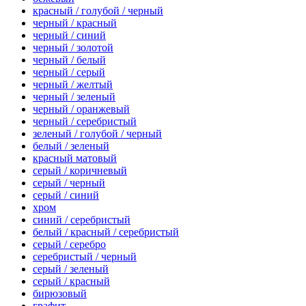
красный / голубой / черный
черный / красный
черный / синий
черный / золотой
черный / белый
черный / серый
черный / желтый
черный / зеленый
черный / оранжевый
черный / серебристый
зеленый / голубой / черный
белый / зеленый
красный матовый
серый / коричневый
серый / черный
серый / синий
хром
синий / серебристый
белый / красный / серебристый
серый / серебро
серебристый / черный
серый / зеленый
серый / красный
бирюзовый
графит