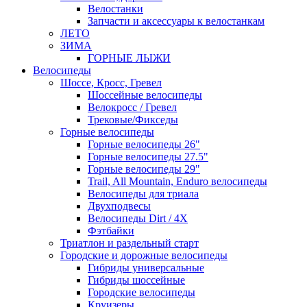
Велостанки
Запчасти и аксессуары к велостанкам
ЛЕТО
ЗИМА
ГОРНЫЕ ЛЫЖИ
Велосипеды
Шоссе, Кросс, Гревел
Шоссейные велосипеды
Велокросс / Гревел
Трековые/Фикседы
Горные велосипеды
Горные велосипеды 26"
Горные велосипеды 27.5"
Горные велосипеды 29"
Trail, All Mountain, Enduro велосипеды
Велосипеды для триала
Двухподвесы
Велосипеды Dirt / 4X
Фэтбайки
Триатлон и раздельный старт
Городские и дорожные велосипеды
Гибриды универсальные
Гибриды шоссейные
Городские велосипеды
Круизеры