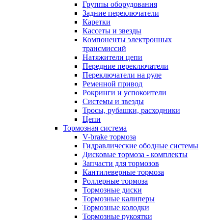
Группы оборудования
Задние переключатели
Каретки
Кассеты и звезды
Компоненты электронных
трансмиссий
Натяжители цепи
Передние переключатели
Переключатели на руле
Ременной привод
Рокринги и успокоители
Системы и звезды
Тросы, рубашки, расходники
Цепи
Тормозная система
V-brake тормоза
Гидравлические ободные системы
Дисковые тормоза - комплекты
Запчасти для тормозов
Кантилеверные тормоза
Роллерные тормоза
Тормозные диски
Тормозные калиперы
Тормозные колодки
Тормозные рукоятки