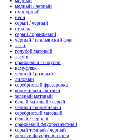
медный
медный / черный
пурпурный
неон
серый / черный
никель
серый / оранжевый
черный / итальянский флаг
латте
голубой матовый
латунь
оранжевый / голубой
камуфляж
черный / розовый
лиловый
серебристый фрезеровка
коричневый светлый
зеленый матовый
белый матовый / серый
черный / коричневый
серебристый матовый
белый / черный
оранжевый флуоресцентный
серый темный / черный
желтый флуоресцентный