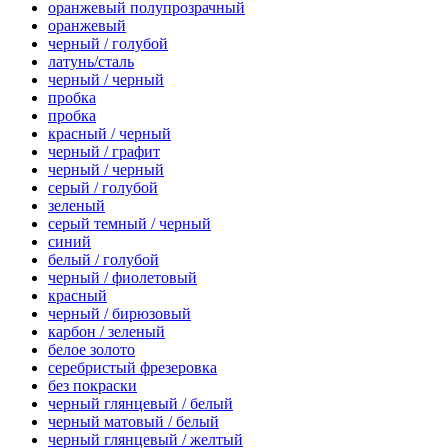
оранжевый полупрозрачный
оранжевый
черный / голубой
латунь/сталь
черный / черный
пробка
пробка
красный / черный
черный / графит
черный / черный
серый / голубой
зеленый
серый темный / черный
синий
белый / голубой
черный / фиолетовый
красный
черный / бирюзовый
карбон / зеленый
белое золото
серебристый фрезеровка
без покраски
черный глянцевый / белый
черный матовый / белый
черный глянцевый / желтый