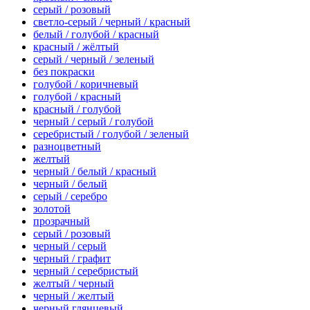
серый / розовый
светло-серый / черный / красный
белый / голубой / красный
красный / жёлтый
серый / черный / зеленый
без покраски
голубой / коричневый
голубой / красный
красный / голубой
черный / серый / голубой
серебристый / голубой / зеленый
разноцветный
желтый
черный / белый / красный
черный / белый
серый / серебро
золотой
прозрачный
серый / розовый
черный / серый
черный / графит
черный / серебристый
желтый / черный
черный / желтый
черный глянцевый