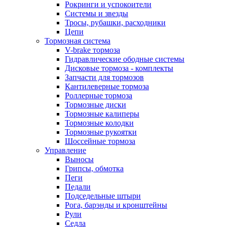
Рокринги и успокоители
Системы и звезды
Тросы, рубашки, расходники
Цепи
Тормозная система
V-brake тормоза
Гидравлические ободные системы
Дисковые тормоза - комплекты
Запчасти для тормозов
Кантилеверные тормоза
Роллерные тормоза
Тормозные диски
Тормозные калиперы
Тормозные колодки
Тормозные рукоятки
Шоссейные тормоза
Управление
Выносы
Грипсы, обмотка
Пеги
Педали
Подседельные штыри
Рога, барэнды и кронштейны
Рули
Седла