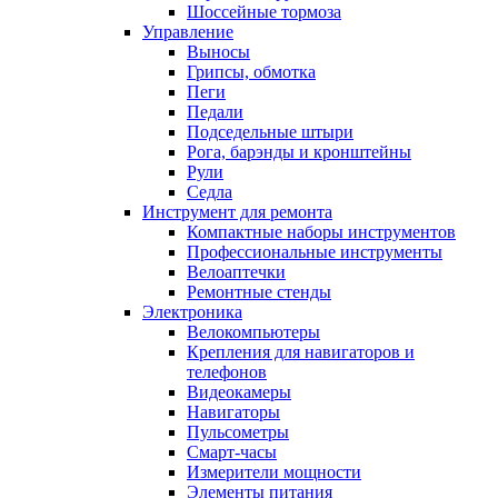
Шоссейные тормоза
Управление
Выносы
Грипсы, обмотка
Пеги
Педали
Подседельные штыри
Рога, барэнды и кронштейны
Рули
Седла
Инструмент для ремонта
Компактные наборы инструментов
Профессиональные инструменты
Велоаптечки
Ремонтные стенды
Электроника
Велокомпьютеры
Крепления для навигаторов и
телефонов
Видеокамеры
Навигаторы
Пульсометры
Смарт-часы
Измерители мощности
Элементы питания