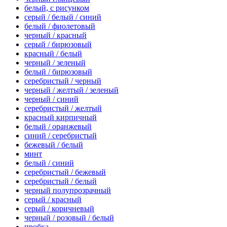
белый, с рисунком
серый / белый / синий
белый / фиолетовый
черный / красный
серый / бирюзовый
красный / белый
черный / зеленый
белый / бирюзовый
серебристый / черный
черный / желтый / зеленый
черный / синий
серебристый / желтый
красный кирпичный
белый / оранжевый
синий / серебристый
бежевый / белый
минт
белый / синий
серебристый / бежевый
серебристый / белый
черный полупрозрачный
серый / красный
серый / коричневый
черный / розовый / белый
пробка