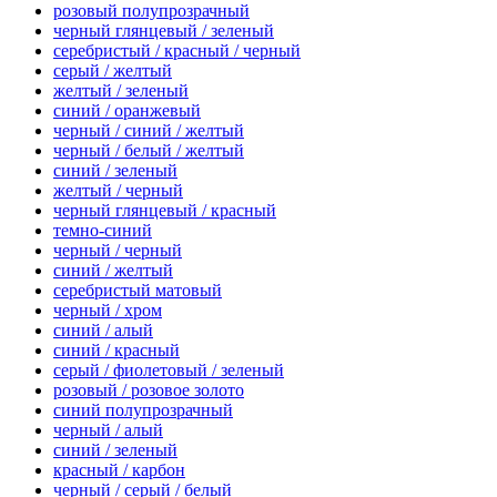
розовый полупрозрачный
черный глянцевый / зеленый
серебристый / красный / черный
серый / желтый
желтый / зеленый
синий / оранжевый
черный / синий / желтый
черный / белый / желтый
синий / зеленый
желтый / черный
черный глянцевый / красный
темно-синий
черный / черный
синий / желтый
серебристый матовый
черный / хром
синий / алый
синий / красный
серый / фиолетовый / зеленый
розовый / розовое золото
синий полупрозрачный
черный / алый
синий / зеленый
красный / карбон
черный / серый / белый