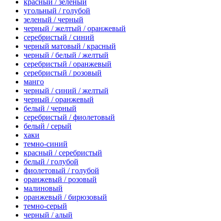
красный / зеленый
угольный / голубой
зеленый / черный
черный / желтый / оранжевый
серебристый / синий
черный матовый / красный
черный / белый / желтый
серебристый / оранжевый
серебристый / розовый
манго
черный / синий / желтый
черный / оранжевый
белый / черный
серебристый / фиолетовый
белый / серый
хаки
темно-синий
красный / серебристый
белый / голубой
фиолетовый / голубой
оранжевый / розовый
малиновый
оранжевый / бирюзовый
темно-серый
черный / алый