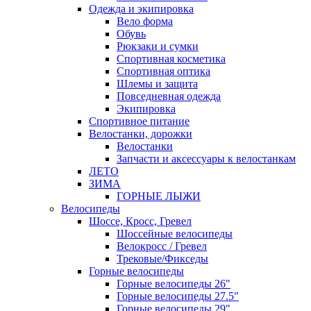
Одежда и экипировка
Вело форма
Обувь
Рюкзаки и сумки
Спортивная косметика
Спортивная оптика
Шлемы и защита
Повседневная одежда
Экипировка
Спортивное питание
Велостанки, дорожки
Велостанки
Запчасти и аксессуары к велостанкам
ЛЕТО
ЗИМА
ГОРНЫЕ ЛЫЖИ
Велосипеды
Шоссе, Кросс, Гревел
Шоссейные велосипеды
Велокросс / Гревел
Трековые/Фикседы
Горные велосипеды
Горные велосипеды 26"
Горные велосипеды 27.5"
Горные велосипеды 29"