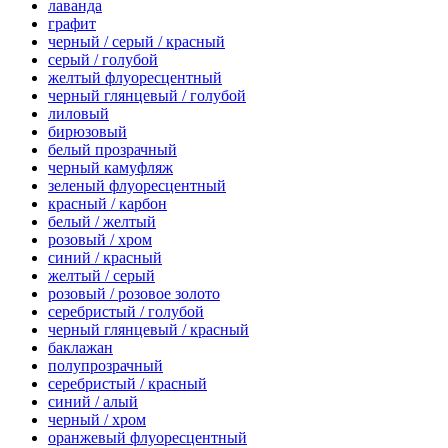
лаванда
графит
черный / серый / красный
серый / голубой
желтый флуоресцентный
черный глянцевый / голубой
лиловый
бирюзовый
белый прозрачный
черный камуфляж
зеленый флуоресцентный
красный / карбон
белый / желтый
розовый / хром
синий / красный
желтый / серый
розовый / розовое золото
серебристый / голубой
черный глянцевый / красный
баклажан
полупрозрачный
серебристый / красный
синий / алый
черный / хром
оранжевый флуоресцентный