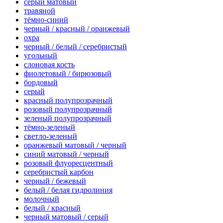
серый матовый
травяной
тёмно-синий
черный / красный / оранжевый
охра
черный / белый / серебристый
угольный
слоновая кость
фиолетовый / бирюзовый
бордовый
серый
красный полупрозрачный
розовый полупрозрачный
зеленый полупрозрачный
тёмно-зеленый
светло-зеленый
оранжевый матовый / черный
синий матовый / черный
розовый флуоресцентный
серебристый карбон
черный / бежевый
белый / белая гидролиния
молочный
белый / красный
черный матовый / серый