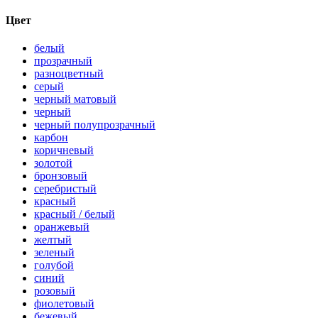
Цвет
белый
прозрачный
разноцветный
серый
черный матовый
черный
черный полупрозрачный
карбон
коричневый
золотой
бронзовый
серебристый
красный
красный / белый
оранжевый
желтый
зеленый
голубой
синий
розовый
фиолетовый
бежевый