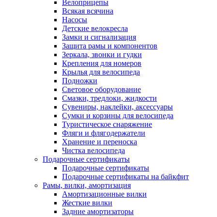
Велоприцепы
Всякая всячина
Насосы
Детские велокресла
Замки и сигнализация
Защита рамы и компонентов
Зеркала, звонки и гудки
Крепления для номеров
Крылья для велосипеда
Подножки
Световое оборудование
Смазки, тредлоки, жидкости
Сувениры, наклейки, аксессуары
Сумки и корзины для велосипеда
Туристическое снаряжение
Фляги и флягодержатели
Хранение и переноска
Чистка велосипеда
Подарочные сертификаты
Подарочные сертификаты
Подарочные сертификаты на байкфит
Рамы, вилки, амортизация
Амортизационные вилки
Жесткие вилки
Задние амортизаторы