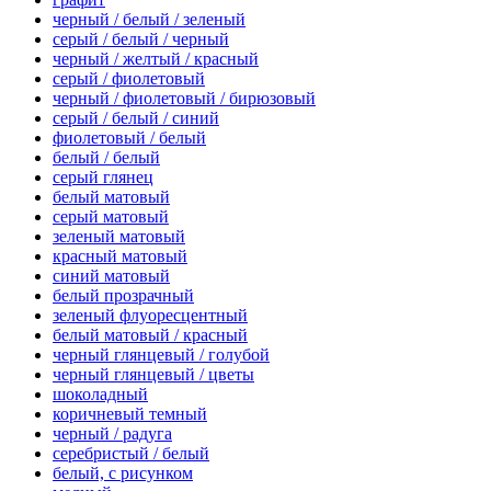
черный / белый / зеленый
серый / белый / черный
черный / желтый / красный
серый / фиолетовый
черный / фиолетовый / бирюзовый
серый / белый / синий
фиолетовый / белый
белый / белый
серый глянец
белый матовый
серый матовый
зеленый матовый
красный матовый
синий матовый
белый прозрачный
зеленый флуоресцентный
белый матовый / красный
черный глянцевый / голубой
черный глянцевый / цветы
шоколадный
коричневый темный
черный / радуга
серебристый / белый
белый, с рисунком