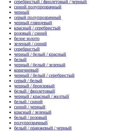
серебристый / фиолетовый / черный
синий полупрозрачный
черный
серый полупрозрачный
черный глянцевый
красный / серебристый
розовый / синий
белое золото
зеленый / синий
серебристый
черный / белый / красный
белый
черный / белый / зеленый
коричневый
черный / белый / серебристый
серый / белый
черный / бронзовый
белый / фиолетовый
черный / красный / желтый
белый / синий
синий / черный
красный / зеленый
белый / розовый
полупрозрачный
белый / оранжевый / черный