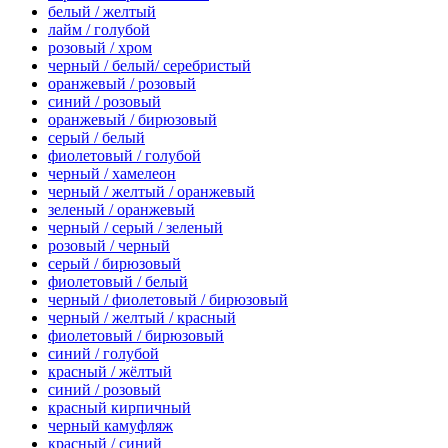
белый / желтый
лайм / голубой
розовый / хром
черный / белый/ серебристый
оранжевый / розовый
синий / розовый
оранжевый / бирюзовый
серый / белый
фиолетовый / голубой
черный / хамелеон
черный / желтый / оранжевый
зеленый / оранжевый
черный / серый / зеленый
розовый / черный
серый / бирюзовый
фиолетовый / белый
черный / фиолетовый / бирюзовый
черный / желтый / красный
фиолетовый / бирюзовый
синий / голубой
красный / жёлтый
синий / розовый
красный кирпичный
черный камуфляж
красный / синий