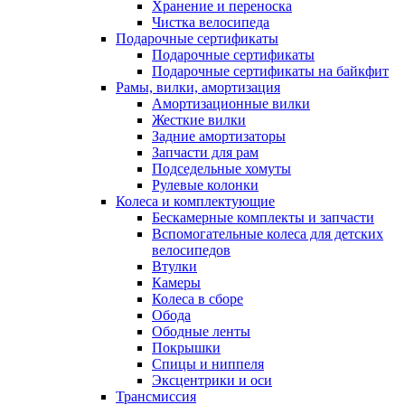
Хранение и переноска
Чистка велосипеда
Подарочные сертификаты
Подарочные сертификаты
Подарочные сертификаты на байкфит
Рамы, вилки, амортизация
Амортизационные вилки
Жесткие вилки
Задние амортизаторы
Запчасти для рам
Подседельные хомуты
Рулевые колонки
Колеса и комплектующие
Бескамерные комплекты и запчасти
Вспомогательные колеса для детских
велосипедов
Втулки
Камеры
Колеса в сборе
Обода
Ободные ленты
Покрышки
Спицы и ниппеля
Эксцентрики и оси
Трансмиссия