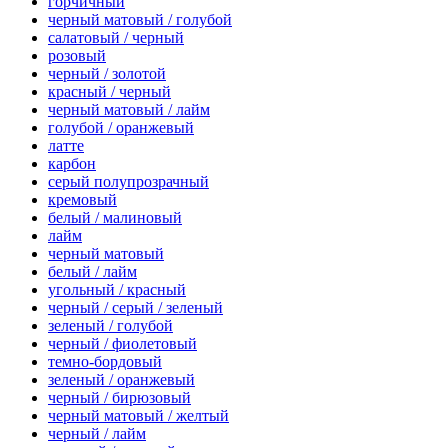
горчичный
черный матовый / голубой
салатовый / черный
розовый
черный / золотой
красный / черный
черный матовый / лайм
голубой / оранжевый
латте
карбон
серый полупрозрачный
кремовый
белый / малиновый
лайм
черный матовый
белый / лайм
угольный / красный
черный / серый / зеленый
зеленый / голубой
черный / фиолетовый
темно-бордовый
зеленый / оранжевый
черный / бирюзовый
черный матовый / желтый
черный / лайм