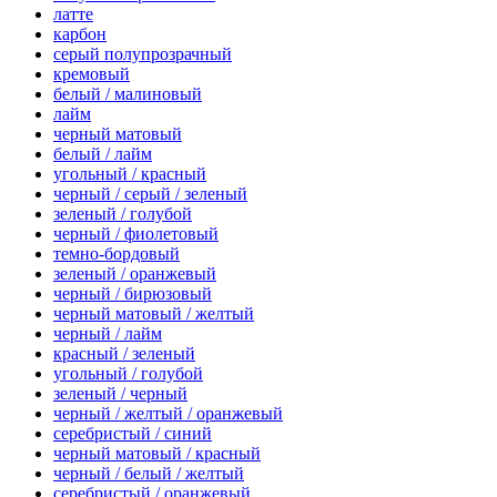
латте
карбон
серый полупрозрачный
кремовый
белый / малиновый
лайм
черный матовый
белый / лайм
угольный / красный
черный / серый / зеленый
зеленый / голубой
черный / фиолетовый
темно-бордовый
зеленый / оранжевый
черный / бирюзовый
черный матовый / желтый
черный / лайм
красный / зеленый
угольный / голубой
зеленый / черный
черный / желтый / оранжевый
серебристый / синий
черный матовый / красный
черный / белый / желтый
серебристый / оранжевый