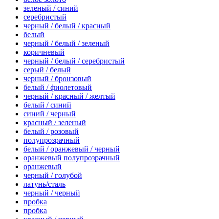
зеленый / синий
серебристый
черный / белый / красный
белый
черный / белый / зеленый
коричневый
черный / белый / серебристый
серый / белый
черный / бронзовый
белый / фиолетовый
черный / красный / желтый
белый / синий
синий / черный
красный / зеленый
белый / розовый
полупрозрачный
белый / оранжевый / черный
оранжевый полупрозрачный
оранжевый
черный / голубой
латунь/сталь
черный / черный
пробка
пробка