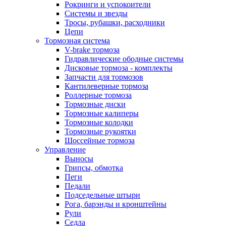
Рокринги и успокоители
Системы и звезды
Тросы, рубашки, расходники
Цепи
Тормозная система
V-brake тормоза
Гидравлические ободные системы
Дисковые тормоза - комплекты
Запчасти для тормозов
Кантилеверные тормоза
Роллерные тормоза
Тормозные диски
Тормозные калиперы
Тормозные колодки
Тормозные рукоятки
Шоссейные тормоза
Управление
Выносы
Грипсы, обмотка
Пеги
Педали
Подседельные штыри
Рога, барэнды и кронштейны
Рули
Седла