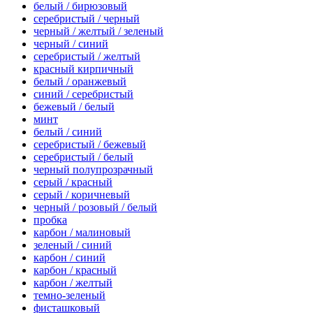
белый / бирюзовый
серебристый / черный
черный / желтый / зеленый
черный / синий
серебристый / желтый
красный кирпичный
белый / оранжевый
синий / серебристый
бежевый / белый
минт
белый / синий
серебристый / бежевый
серебристый / белый
черный полупрозрачный
серый / красный
серый / коричневый
черный / розовый / белый
пробка
карбон / малиновый
зеленый / синий
карбон / синий
карбон / красный
карбон / желтый
темно-зеленый
фисташковый