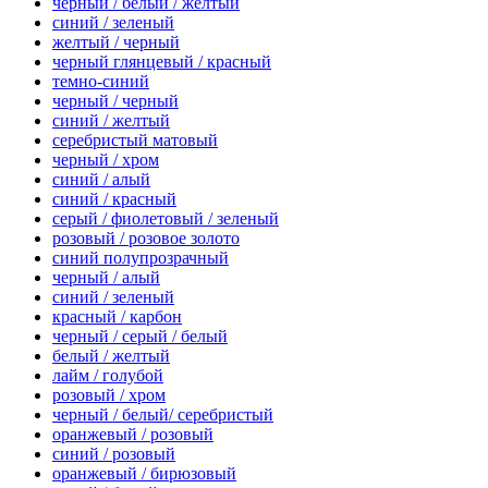
черный / белый / желтый
синий / зеленый
желтый / черный
черный глянцевый / красный
темно-синий
черный / черный
синий / желтый
серебристый матовый
черный / хром
синий / алый
синий / красный
серый / фиолетовый / зеленый
розовый / розовое золото
синий полупрозрачный
черный / алый
синий / зеленый
красный / карбон
черный / серый / белый
белый / желтый
лайм / голубой
розовый / хром
черный / белый/ серебристый
оранжевый / розовый
синий / розовый
оранжевый / бирюзовый