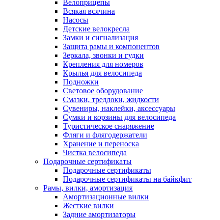
Велоприцепы
Всякая всячина
Насосы
Детские велокресла
Замки и сигнализация
Защита рамы и компонентов
Зеркала, звонки и гудки
Крепления для номеров
Крылья для велосипеда
Подножки
Световое оборудование
Смазки, тредлоки, жидкости
Сувениры, наклейки, аксессуары
Сумки и корзины для велосипеда
Туристическое снаряжение
Фляги и флягодержатели
Хранение и переноска
Чистка велосипеда
Подарочные сертификаты
Подарочные сертификаты
Подарочные сертификаты на байкфит
Рамы, вилки, амортизация
Амортизационные вилки
Жесткие вилки
Задние амортизаторы