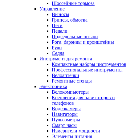
Шоссейные тормоза
Управление
Выносы
Грипсы, обмотка
Пеги
Педали
Подседельные штыри
Рога, барэнды и кронштейны
Рули
Седла
Инструмент для ремонта
Компактные наборы инструментов
Профессиональные инструменты
Велоаптечки
Ремонтные стенды
Электроника
Велокомпьютеры
Крепления для навигаторов и
телефонов
Видеокамеры
Навигаторы
Пульсометры
Смарт-часы
Измерители мощности
Элементы питания