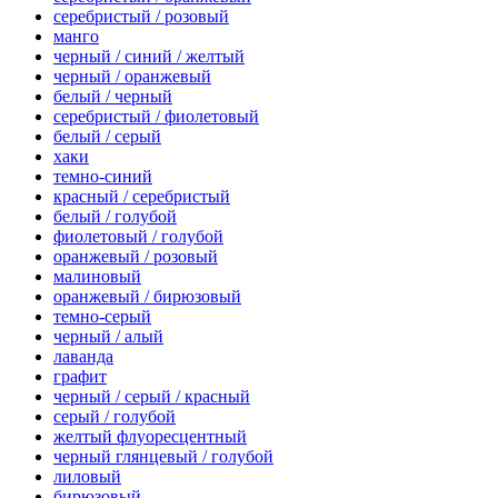
серебристый / розовый
манго
черный / синий / желтый
черный / оранжевый
белый / черный
серебристый / фиолетовый
белый / серый
хаки
темно-синий
красный / серебристый
белый / голубой
фиолетовый / голубой
оранжевый / розовый
малиновый
оранжевый / бирюзовый
темно-серый
черный / алый
лаванда
графит
черный / серый / красный
серый / голубой
желтый флуоресцентный
черный глянцевый / голубой
лиловый
бирюзовый