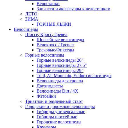
Велостанки
Запчасти и аксессуары к велостанкам
ЛЕТО
ЗИМА
ГОРНЫЕ ЛЫЖИ
Велосипеды
Шоссе, Кросс, Гревел
Шоссейные велосипеды
Велокросс / Гревел
Трековые/Фикседы
Горные велосипеды
Горные велосипеды 26"
Горные велосипеды 27.5"
Горные велосипеды 29"
Trail, All Mountain, Enduro велосипеды
Велосипеды для триала
Двухподвесы
Велосипеды Dirt / 4X
Фэтбайки
Триатлон и раздельный старт
Городские и дорожные велосипеды
Гибриды универсальные
Гибриды шоссейные
Городские велосипеды
Круизеры