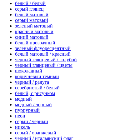
белый / белый
серый глянец
белый матовый
серый матовый
зеленый матовый
красный матовый
синий матовый
белый прозрачный
зеленый флуоресцентный
белый матовый / красный
черный глянцевый / голубой
черный глянцевый / цветы
шоколадный
коричневый темный
черный / радуга
серебристый / белый
белый, с рисунком
медный
медный / черный
пурпурный
неон
серый / черный
никель
серый / оранжевый
черный / итальянский флаг