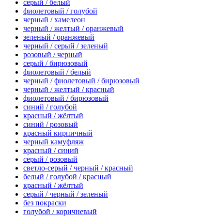
серый / белый
фиолетовый / голубой
черный / хамелеон
черный / желтый / оранжевый
зеленый / оранжевый
черный / серый / зеленый
розовый / черный
серый / бирюзовый
фиолетовый / белый
черный / фиолетовый / бирюзовый
черный / желтый / красный
фиолетовый / бирюзовый
синий / голубой
красный / жёлтый
синий / розовый
красный кирпичный
черный камуфляж
красный / синий
серый / розовый
светло-серый / черный / красный
белый / голубой / красный
красный / жёлтый
серый / черный / зеленый
без покраски
голубой / коричневый