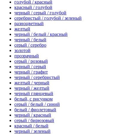
голубой / красный
красный / голубой
черный / серый / голубой
серебристый / голубой / зеленый
разноцветный
желтый
черный / белый / красный
черный / белый
серый / серебро
золотой
прозрачный
серый / розовый
черный / серый
черный / графит
черный / серебристый
желтый / черный
черный / желтый
черный глянцевый
белый, с рисунком
серый / белый / синий
белый / фиолетовый
черный / красный
серый / бирюзовый
красный / белый
черный / зеленый