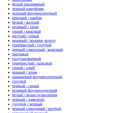
белый прозрачный
черный камуфляж
зеленый флуоресцентный
красный / карбон
белый / желтый
розовый / хром
синий / красный
желтый / серый
розовый / розовое золото
серебристый / голубой
черный глянцевый / красный
баклажан
полупрозрачный
серебристый / красный
синий / алый
черный / хром
оранжевый флуоресцентный
голубой
черный / синий
розовый флуоресцентный
белый / белая гидролиния
черный / хамелеон
голубой / черный
черный глянцевый / желтый