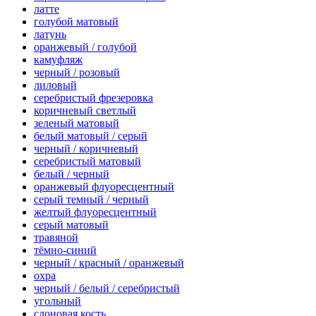
латте
голубой матовый
латунь
оранжевый / голубой
камуфляж
черный / розовый
лиловый
серебристый фрезеровка
коричневый светлый
зеленый матовый
белый матовый / серый
черный / коричневый
серебристый матовый
белый / черный
оранжевый флуоресцентный
серый темный / черный
желтый флуоресцентный
серый матовый
травяной
тёмно-синий
черный / красный / оранжевый
охра
черный / белый / серебристый
угольный
слоновая кость