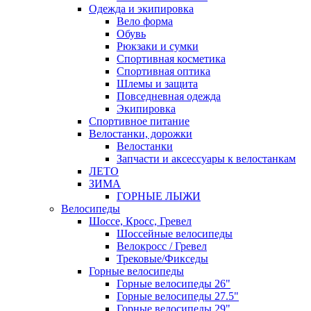
Одежда и экипировка
Вело форма
Обувь
Рюкзаки и сумки
Спортивная косметика
Спортивная оптика
Шлемы и защита
Повседневная одежда
Экипировка
Спортивное питание
Велостанки, дорожки
Велостанки
Запчасти и аксессуары к велостанкам
ЛЕТО
ЗИМА
ГОРНЫЕ ЛЫЖИ
Велосипеды
Шоссе, Кросс, Гревел
Шоссейные велосипеды
Велокросс / Гревел
Трековые/Фикседы
Горные велосипеды
Горные велосипеды 26"
Горные велосипеды 27.5"
Горные велосипеды 29"