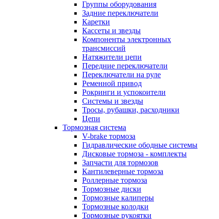
Группы оборудования
Задние переключатели
Каретки
Кассеты и звезды
Компоненты электронных
трансмиссий
Натяжители цепи
Передние переключатели
Переключатели на руле
Ременной привод
Рокринги и успокоители
Системы и звезды
Тросы, рубашки, расходники
Цепи
Тормозная система
V-brake тормоза
Гидравлические ободные системы
Дисковые тормоза - комплекты
Запчасти для тормозов
Кантилеверные тормоза
Роллерные тормоза
Тормозные диски
Тормозные калиперы
Тормозные колодки
Тормозные рукоятки