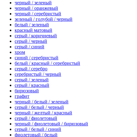
черный / зеленый
черный / оранжевый
черный / серебристый
зеленый / голубой / черный
белый / зеленый
красный матовый
серый / коричневый
серый / черный
серый / синий
хром
синий / серебристый
белый / красный / серебристый
серый / серебро
серебристый / черный
серый / зеленый
серый / красный
бирюзовый
графит
черный / белый / зеленый
серый / белый / черный
черный / желтый / красный
серый / фиолетовый
черный / фиолетовый / бирюзовый
серый / белый / синий
фиолетовый / белый