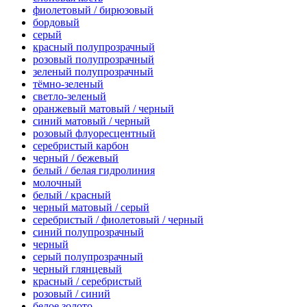
фиолетовый / бирюзовый
бордовый
серый
красный полупрозрачный
розовый полупрозрачный
зеленый полупрозрачный
тёмно-зеленый
светло-зеленый
оранжевый матовый / черный
синий матовый / черный
розовый флуоресцентный
серебристый карбон
черный / бежевый
белый / белая гидролиния
молочный
белый / красный
черный матовый / серый
серебристый / фиолетовый / черный
синий полупрозрачный
черный
серый полупрозрачный
черный глянцевый
красный / серебристый
розовый / синий
белое золото