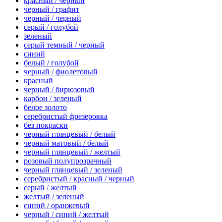
красный / черный
черный / графит
черный / черный
серый / голубой
зеленый
серый темный / черный
синий
белый / голубой
черный / фиолетовый
красный
черный / бирюзовый
карбон / зеленый
белое золото
серебристый фрезеровка
без покраски
черный глянцевый / белый
черный матовый / белый
черный глянцевый / желтый
розовый полупрозрачный
черный глянцевый / зеленый
серебристый / красный / черный
серый / желтый
желтый / зеленый
синий / оранжевый
черный / синий / желтый