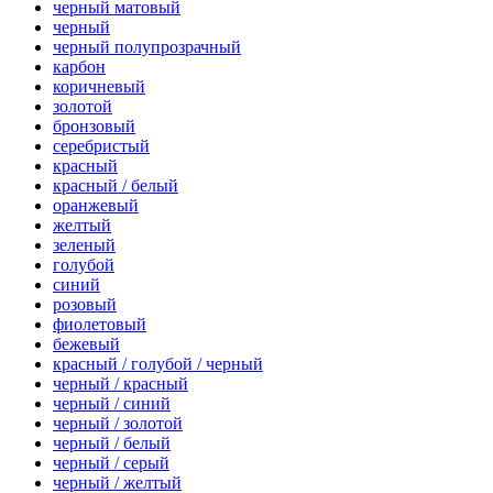
черный матовый
черный
черный полупрозрачный
карбон
коричневый
золотой
бронзовый
серебристый
красный
красный / белый
оранжевый
желтый
зеленый
голубой
синий
розовый
фиолетовый
бежевый
красный / голубой / черный
черный / красный
черный / синий
черный / золотой
черный / белый
черный / серый
черный / желтый