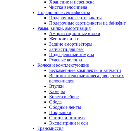
Хранение и переноска
Чистка велосипеда
Подарочные сертификаты
Подарочные сертификаты
Подарочные сертификаты на байкфит
Рамы, вилки, амортизация
Амортизационные вилки
Жесткие вилки
Задние амортизаторы
Запчасти для рам
Подседельные хомуты
Рулевые колонки
Колеса и комплектующие
Бескамерные комплекты и запчасти
Вспомогательные колеса для детских
велосипедов
Втулки
Камеры
Колеса в сборе
Обода
Ободные ленты
Покрышки
Спицы и ниппеля
Эксцентрики и оси
Трансмиссия