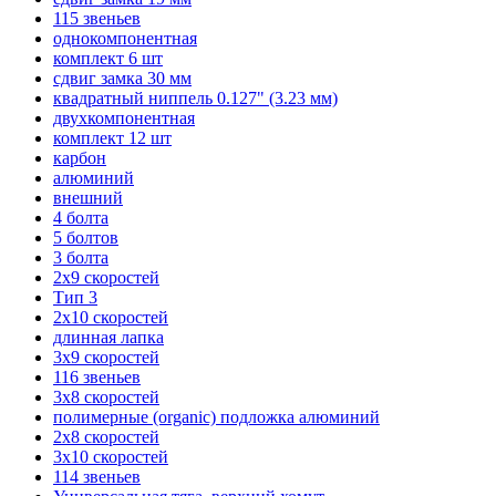
115 звеньев
однокомпонентная
комплект 6 шт
сдвиг замка 30 мм
квадратный ниппель 0.127" (3.23 мм)
двухкомпонентная
комплект 12 шт
карбон
алюминий
внешний
4 болта
5 болтов
3 болта
2х9 скоростей
Тип 3
2х10 скоростей
длинная лапка
3х9 скоростей
116 звеньев
3х8 скоростей
полимерные (organic) подложка алюминий
2х8 скоростей
3х10 скоростей
114 звеньев