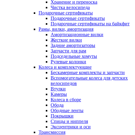
Хранение и переноска
Чистка велосипеда
Подарочные сертификаты
Подарочные сертификаты
Подарочные сертификаты на байкфит
Рамы, вилки, амортизация
Амортизационные вилки
Жесткие вилки
Задние амортизаторы
Запчасти для рам
Подседельные хомуты
Рулевые колонки
Колеса и комплектующие
Бескамерные комплекты и запчасти
Вспомогательные колеса для детских
велосипедов
Втулки
Камеры
Колеса в сборе
Обода
Ободные ленты
Покрышки
Спицы и ниппеля
Эксцентрики и оси
Трансмиссия