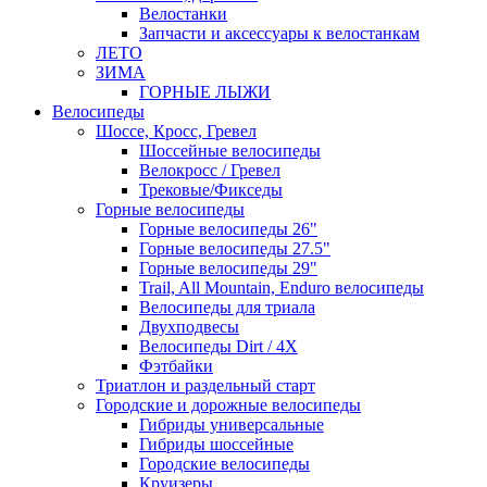
Велостанки
Запчасти и аксессуары к велостанкам
ЛЕТО
ЗИМА
ГОРНЫЕ ЛЫЖИ
Велосипеды
Шоссе, Кросс, Гревел
Шоссейные велосипеды
Велокросс / Гревел
Трековые/Фикседы
Горные велосипеды
Горные велосипеды 26"
Горные велосипеды 27.5"
Горные велосипеды 29"
Trail, All Mountain, Enduro велосипеды
Велосипеды для триала
Двухподвесы
Велосипеды Dirt / 4X
Фэтбайки
Триатлон и раздельный старт
Городские и дорожные велосипеды
Гибриды универсальные
Гибриды шоссейные
Городские велосипеды
Круизеры