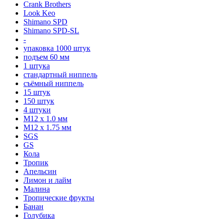
Crank Brothers
Look Keo
Shimano SPD
Shimano SPD-SL
-
упаковка 1000 штук
подъем 60 мм
1 штука
стандартный ниппель
съёмный ниппель
15 штук
150 штук
4 штуки
М12 x 1.0 мм
М12 x 1.75 мм
SGS
GS
Кола
Тропик
Апельсин
Лимон и лайм
Малина
Тропические фрукты
Банан
Голубика