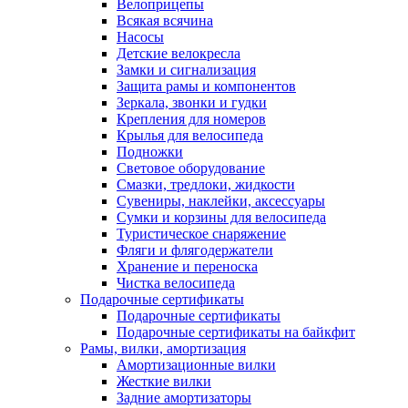
Велоприцепы
Всякая всячина
Насосы
Детские велокресла
Замки и сигнализация
Защита рамы и компонентов
Зеркала, звонки и гудки
Крепления для номеров
Крылья для велосипеда
Подножки
Световое оборудование
Смазки, тредлоки, жидкости
Сувениры, наклейки, аксессуары
Сумки и корзины для велосипеда
Туристическое снаряжение
Фляги и флягодержатели
Хранение и переноска
Чистка велосипеда
Подарочные сертификаты
Подарочные сертификаты
Подарочные сертификаты на байкфит
Рамы, вилки, амортизация
Амортизационные вилки
Жесткие вилки
Задние амортизаторы