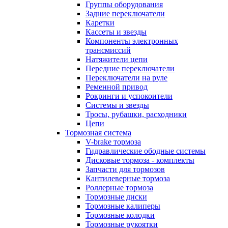
Группы оборудования
Задние переключатели
Каретки
Кассеты и звезды
Компоненты электронных
трансмиссий
Натяжители цепи
Передние переключатели
Переключатели на руле
Ременной привод
Рокринги и успокоители
Системы и звезды
Тросы, рубашки, расходники
Цепи
Тормозная система
V-brake тормоза
Гидравлические ободные системы
Дисковые тормоза - комплекты
Запчасти для тормозов
Кантилеверные тормоза
Роллерные тормоза
Тормозные диски
Тормозные калиперы
Тормозные колодки
Тормозные рукоятки