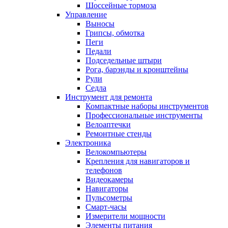
Шоссейные тормоза
Управление
Выносы
Грипсы, обмотка
Пеги
Педали
Подседельные штыри
Рога, барэнды и кронштейны
Рули
Седла
Инструмент для ремонта
Компактные наборы инструментов
Профессиональные инструменты
Велоаптечки
Ремонтные стенды
Электроника
Велокомпьютеры
Крепления для навигаторов и
телефонов
Видеокамеры
Навигаторы
Пульсометры
Смарт-часы
Измерители мощности
Элементы питания