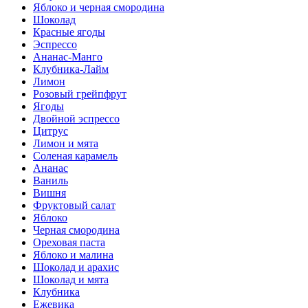
Яблоко и черная смородина
Шоколад
Красные ягоды
Эспрессо
Ананас-Манго
Клубника-Лайм
Лимон
Розовый грейпфрут
Ягоды
Двойной эспрессо
Цитрус
Лимон и мята
Соленая карамель
Ананас
Ваниль
Вишня
Фруктовый салат
Яблоко
Черная смородина
Ореховая паста
Яблоко и малина
Шоколад и арахис
Шоколад и мята
Клубника
Ежевика