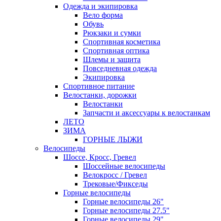
Одежда и экипировка
Вело форма
Обувь
Рюкзаки и сумки
Спортивная косметика
Спортивная оптика
Шлемы и защита
Повседневная одежда
Экипировка
Спортивное питание
Велостанки, дорожки
Велостанки
Запчасти и аксессуары к велостанкам
ЛЕТО
ЗИМА
ГОРНЫЕ ЛЫЖИ
Велосипеды
Шоссе, Кросс, Гревел
Шоссейные велосипеды
Велокросс / Гревел
Трековые/Фикседы
Горные велосипеды
Горные велосипеды 26"
Горные велосипеды 27.5"
Горные велосипеды 29"