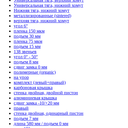
Универсальная тяга, верхний хомут
Универсальная тяга, нижний хомут
Нижняя тяга, нижний хомут
металлизированные (sintered)
верхняя тяга, нижний хомут
угол 6°
пленка 150 мкм
подъем 30 мм
пленка 75 мкм
подъем 15 мм
138 звеньев
угол 0° - 50°
подъем 8 мм
сдвиг замка 0 мм
полимерные (organic)
на упор
комплект (левый+правый)
карбоновая крышка
стенка двойная, двойной пистон
алюминиевая крышка
сдвиг замка -10/+20 мм
правый
стенка двойная, одинарный пистон
подъем 7 мм
длина 580 мм / подъем 0 мм