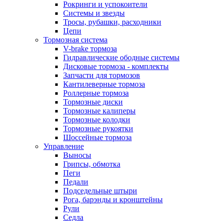
Рокринги и успокоители
Системы и звезды
Тросы, рубашки, расходники
Цепи
Тормозная система
V-brake тормоза
Гидравлические ободные системы
Дисковые тормоза - комплекты
Запчасти для тормозов
Кантилеверные тормоза
Роллерные тормоза
Тормозные диски
Тормозные калиперы
Тормозные колодки
Тормозные рукоятки
Шоссейные тормоза
Управление
Выносы
Грипсы, обмотка
Пеги
Педали
Подседельные штыри
Рога, барэнды и кронштейны
Рули
Седла