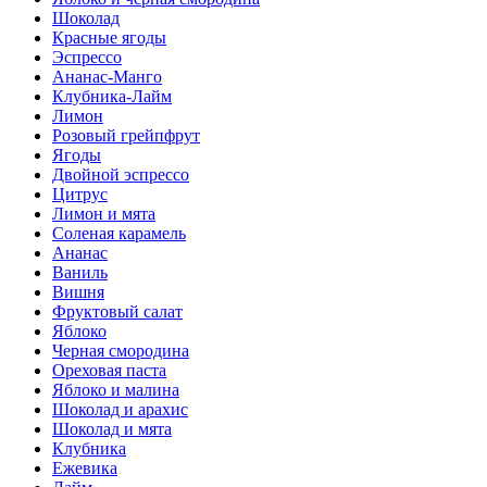
Шоколад
Красные ягоды
Эспрессо
Ананас-Манго
Клубника-Лайм
Лимон
Розовый грейпфрут
Ягоды
Двойной эспрессо
Цитрус
Лимон и мята
Соленая карамель
Ананас
Ваниль
Вишня
Фруктовый салат
Яблоко
Черная смородина
Ореховая паста
Яблоко и малина
Шоколад и арахис
Шоколад и мята
Клубника
Ежевика