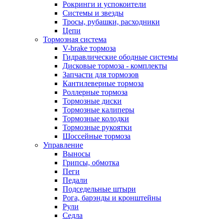
Рокринги и успокоители
Системы и звезды
Тросы, рубашки, расходники
Цепи
Тормозная система
V-brake тормоза
Гидравлические ободные системы
Дисковые тормоза - комплекты
Запчасти для тормозов
Кантилеверные тормоза
Роллерные тормоза
Тормозные диски
Тормозные калиперы
Тормозные колодки
Тормозные рукоятки
Шоссейные тормоза
Управление
Выносы
Грипсы, обмотка
Пеги
Педали
Подседельные штыри
Рога, барэнды и кронштейны
Рули
Седла