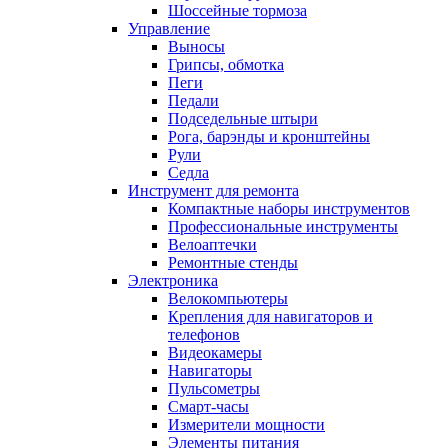
Шоссейные тормоза
Управление
Выносы
Грипсы, обмотка
Пеги
Педали
Подседельные штыри
Рога, барэнды и кронштейны
Рули
Седла
Инструмент для ремонта
Компактные наборы инструментов
Профессиональные инструменты
Велоаптечки
Ремонтные стенды
Электроника
Велокомпьютеры
Крепления для навигаторов и
телефонов
Видеокамеры
Навигаторы
Пульсометры
Смарт-часы
Измерители мощности
Элементы питания