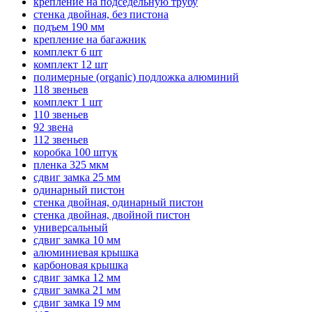
крепление на подседельную трубу
стенка двойная, без пистона
подъем 190 мм
крепление на багажник
комплект 6 шт
комплект 12 шт
полимерные (organic) подложка алюминий
118 звеньев
комплект 1 шт
110 звеньев
92 звена
112 звеньев
коробка 100 штук
пленка 325 мкм
сдвиг замка 25 мм
одинарный пистон
стенка двойная, одинарный пистон
стенка двойная, двойной пистон
универсальный
сдвиг замка 10 мм
алюминиевая крышка
карбоновая крышка
сдвиг замка 12 мм
сдвиг замка 21 мм
сдвиг замка 19 мм