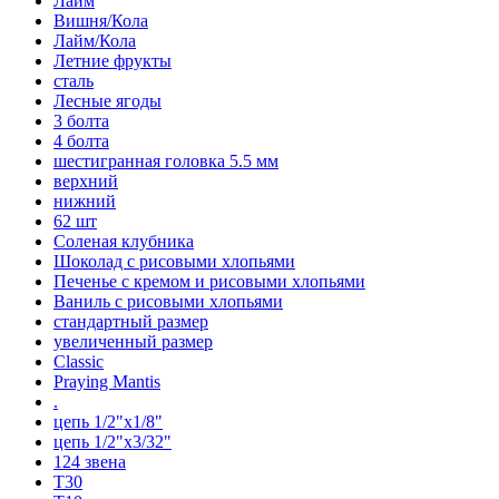
Лайм
Вишня/Кола
Лайм/Кола
Летние фрукты
сталь
Лесные ягоды
3 болта
4 болта
шестигранная головка 5.5 мм
верхний
нижний
62 шт
Соленая клубника
Шоколад с рисовыми хлопьями
Печенье с кремом и рисовыми хлопьями
Ваниль с рисовыми хлопьями
стандартный размер
увеличенный размер
Classic
Praying Mantis
.
цепь 1/2"x1/8"
цепь 1/2"x3/32"
124 звена
T30