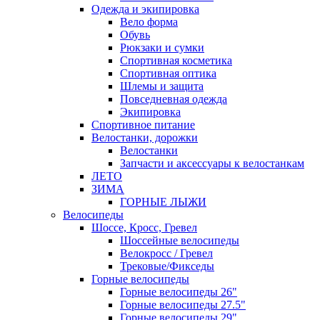
Одежда и экипировка
Вело форма
Обувь
Рюкзаки и сумки
Спортивная косметика
Спортивная оптика
Шлемы и защита
Повседневная одежда
Экипировка
Спортивное питание
Велостанки, дорожки
Велостанки
Запчасти и аксессуары к велостанкам
ЛЕТО
ЗИМА
ГОРНЫЕ ЛЫЖИ
Велосипеды
Шоссе, Кросс, Гревел
Шоссейные велосипеды
Велокросс / Гревел
Трековые/Фикседы
Горные велосипеды
Горные велосипеды 26"
Горные велосипеды 27.5"
Горные велосипеды 29"