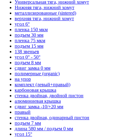
Универсальная тяга, нижний хомут
Нижняя тяга, нижний хомут
металлизированные (sintered)
верхняя тяга, нижний хомут
угол 6°
пленка 150 мкм
подъем 30 мм
пленка 75 мкм
подъем 15 мм
138 звеньев
угол 0° - 50°
подъем 8 мм
сдвиг замка 0 мм
полимерные (organic)
на упор
комплект (левый+правый)
карбоновая крышка
стенка двойная, двойной пистон
алюминиевая крышка
сдвиг замка -10/+20 мм
правый
стенка двойная, одинарный пистон
подъем 7 мм
длина 580 мм / подъем 0 мм
угол 15°