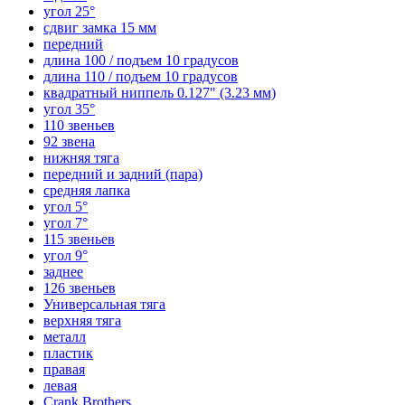
угол 25°
сдвиг замка 15 мм
передний
длина 100 / подъем 10 градусов
длина 110 / подъем 10 градусов
квадратный ниппель 0.127" (3.23 мм)
угол 35°
110 звеньев
92 звена
нижняя тяга
передний и задний (пара)
средняя лапка
угол 5°
угол 7°
115 звеньев
угол 9°
заднее
126 звеньев
Универсальная тяга
верхняя тяга
металл
пластик
правая
левая
Crank Brothers