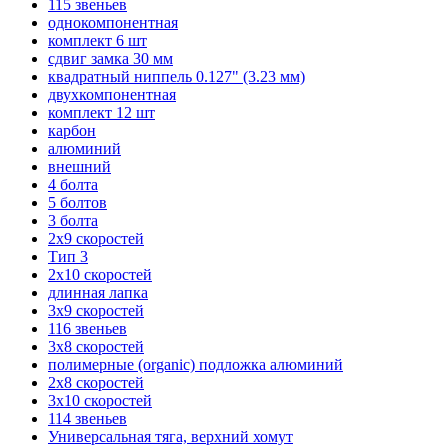
115 звеньев
однокомпонентная
комплект 6 шт
сдвиг замка 30 мм
квадратный ниппель 0.127" (3.23 мм)
двухкомпонентная
комплект 12 шт
карбон
алюминий
внешний
4 болта
5 болтов
3 болта
2х9 скоростей
Тип 3
2х10 скоростей
длинная лапка
3х9 скоростей
116 звеньев
3х8 скоростей
полимерные (organic) подложка алюминий
2х8 скоростей
3х10 скоростей
114 звеньев
Универсальная тяга, верхний хомут