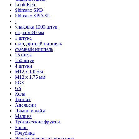
Look Keo
Shimano SPD
Shimano SPD-SL
-
упаковка 1000 штук
подъем 60 мм
1 штука
стандартный ниппель
съёмный ниппель
15 штук
150 штук
4 штуки
М12 x 1.0 мм
М12 x 1.75 мм
SGS
GS
Кола
Тропик
Апельсин
Лимон и лайм
Малина
Тропические фрукты
Банан
Голубика
Яблоко и черная смородина