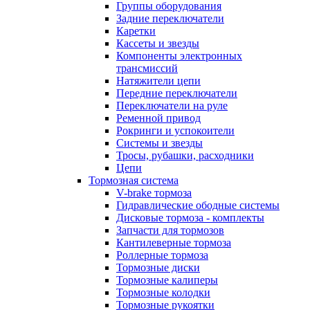
Группы оборудования
Задние переключатели
Каретки
Кассеты и звезды
Компоненты электронных
трансмиссий
Натяжители цепи
Передние переключатели
Переключатели на руле
Ременной привод
Рокринги и успокоители
Системы и звезды
Тросы, рубашки, расходники
Цепи
Тормозная система
V-brake тормоза
Гидравлические ободные системы
Дисковые тормоза - комплекты
Запчасти для тормозов
Кантилеверные тормоза
Роллерные тормоза
Тормозные диски
Тормозные калиперы
Тормозные колодки
Тормозные рукоятки