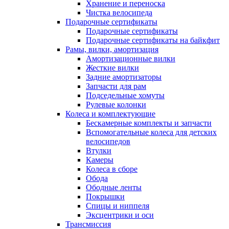
Хранение и переноска
Чистка велосипеда
Подарочные сертификаты
Подарочные сертификаты
Подарочные сертификаты на байкфит
Рамы, вилки, амортизация
Амортизационные вилки
Жесткие вилки
Задние амортизаторы
Запчасти для рам
Подседельные хомуты
Рулевые колонки
Колеса и комплектующие
Бескамерные комплекты и запчасти
Вспомогательные колеса для детских
велосипедов
Втулки
Камеры
Колеса в сборе
Обода
Ободные ленты
Покрышки
Спицы и ниппеля
Эксцентрики и оси
Трансмиссия