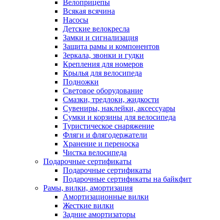
Велоприцепы
Всякая всячина
Насосы
Детские велокресла
Замки и сигнализация
Защита рамы и компонентов
Зеркала, звонки и гудки
Крепления для номеров
Крылья для велосипеда
Подножки
Световое оборудование
Смазки, тредлоки, жидкости
Сувениры, наклейки, аксессуары
Сумки и корзины для велосипеда
Туристическое снаряжение
Фляги и флягодержатели
Хранение и переноска
Чистка велосипеда
Подарочные сертификаты
Подарочные сертификаты
Подарочные сертификаты на байкфит
Рамы, вилки, амортизация
Амортизационные вилки
Жесткие вилки
Задние амортизаторы