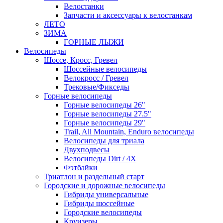
Велостанки
Запчасти и аксессуары к велостанкам
ЛЕТО
ЗИМА
ГОРНЫЕ ЛЫЖИ
Велосипеды
Шоссе, Кросс, Гревел
Шоссейные велосипеды
Велокросс / Гревел
Трековые/Фикседы
Горные велосипеды
Горные велосипеды 26"
Горные велосипеды 27.5"
Горные велосипеды 29"
Trail, All Mountain, Enduro велосипеды
Велосипеды для триала
Двухподвесы
Велосипеды Dirt / 4X
Фэтбайки
Триатлон и раздельный старт
Городские и дорожные велосипеды
Гибриды универсальные
Гибриды шоссейные
Городские велосипеды
Круизеры