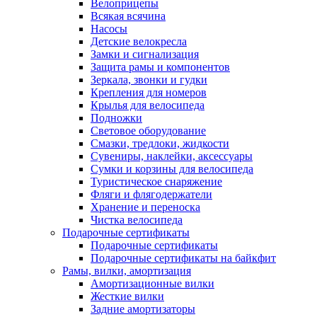
Велоприцепы
Всякая всячина
Насосы
Детские велокресла
Замки и сигнализация
Защита рамы и компонентов
Зеркала, звонки и гудки
Крепления для номеров
Крылья для велосипеда
Подножки
Световое оборудование
Смазки, тредлоки, жидкости
Сувениры, наклейки, аксессуары
Сумки и корзины для велосипеда
Туристическое снаряжение
Фляги и флягодержатели
Хранение и переноска
Чистка велосипеда
Подарочные сертификаты
Подарочные сертификаты
Подарочные сертификаты на байкфит
Рамы, вилки, амортизация
Амортизационные вилки
Жесткие вилки
Задние амортизаторы