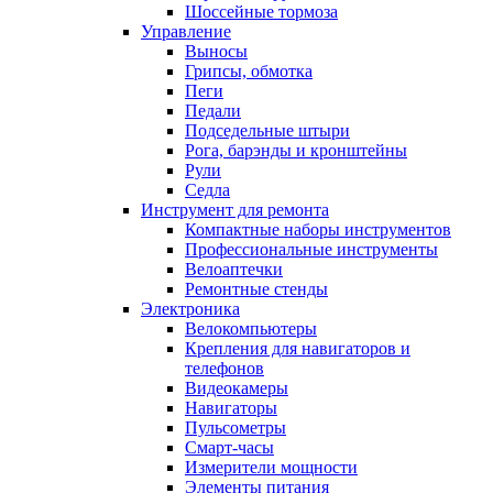
Шоссейные тормоза
Управление
Выносы
Грипсы, обмотка
Пеги
Педали
Подседельные штыри
Рога, барэнды и кронштейны
Рули
Седла
Инструмент для ремонта
Компактные наборы инструментов
Профессиональные инструменты
Велоаптечки
Ремонтные стенды
Электроника
Велокомпьютеры
Крепления для навигаторов и
телефонов
Видеокамеры
Навигаторы
Пульсометры
Смарт-часы
Измерители мощности
Элементы питания