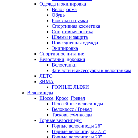
Одежда и экипировка
Вело форма
Обувь
Рюкзаки и сумки
Спортивная косметика
Спортивная оптика
Шлемы и защита
Повседневная одежда
Экипировка
Спортивное питание
Велостанки, дорожки
Велостанки
Запчасти и аксессуары к велостанкам
ЛЕТО
ЗИМА
ГОРНЫЕ ЛЫЖИ
Велосипеды
Шоссе, Кросс, Гревел
Шоссейные велосипеды
Велокросс / Гревел
Трековые/Фикседы
Горные велосипеды
Горные велосипеды 26"
Горные велосипеды 27.5"
Горные велосипеды 29"