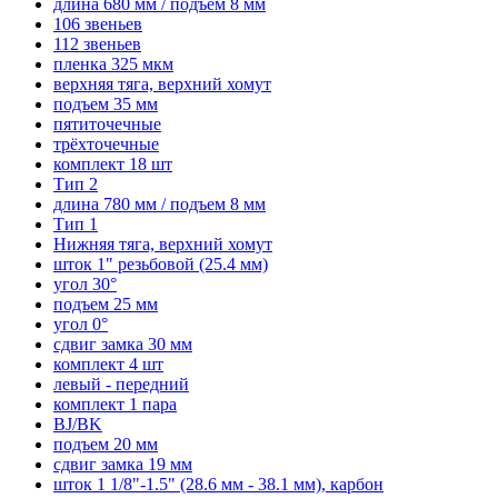
длина 680 мм / подъем 8 мм
106 звеньев
112 звеньев
пленка 325 мкм
верхняя тяга, верхний хомут
подъем 35 мм
пятиточечные
трёхточечные
комплект 18 шт
Тип 2
длина 780 мм / подъем 8 мм
Тип 1
Нижняя тяга, верхний хомут
шток 1" резьбовой (25.4 мм)
угол 30°
подъем 25 мм
угол 0°
сдвиг замка 30 мм
комплект 4 шт
левый - передний
комплект 1 пара
BJ/BK
подъем 20 мм
сдвиг замка 19 мм
шток 1 1/8"-1.5" (28.6 мм - 38.1 мм), карбон