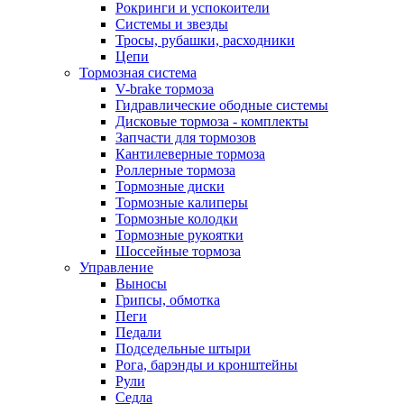
Рокринги и успокоители
Системы и звезды
Тросы, рубашки, расходники
Цепи
Тормозная система
V-brake тормоза
Гидравлические ободные системы
Дисковые тормоза - комплекты
Запчасти для тормозов
Кантилеверные тормоза
Роллерные тормоза
Тормозные диски
Тормозные калиперы
Тормозные колодки
Тормозные рукоятки
Шоссейные тормоза
Управление
Выносы
Грипсы, обмотка
Пеги
Педали
Подседельные штыри
Рога, барэнды и кронштейны
Рули
Седла