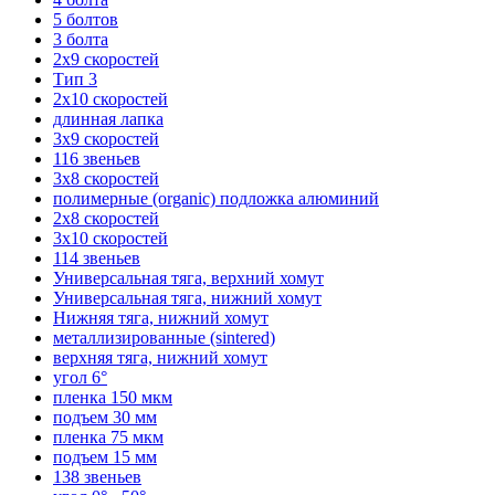
5 болтов
3 болта
2х9 скоростей
Тип 3
2х10 скоростей
длинная лапка
3х9 скоростей
116 звеньев
3х8 скоростей
полимерные (organic) подложка алюминий
2х8 скоростей
3х10 скоростей
114 звеньев
Универсальная тяга, верхний хомут
Универсальная тяга, нижний хомут
Нижняя тяга, нижний хомут
металлизированные (sintered)
верхняя тяга, нижний хомут
угол 6°
пленка 150 мкм
подъем 30 мм
пленка 75 мкм
подъем 15 мм
138 звеньев