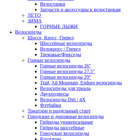
Велостанки
Запчасти и аксессуары к велостанкам
ЛЕТО
ЗИМА
ГОРНЫЕ ЛЫЖИ
Велосипеды
Шоссе, Кросс, Гревел
Шоссейные велосипеды
Велокросс / Гревел
Трековые/Фикседы
Горные велосипеды
Горные велосипеды 26"
Горные велосипеды 27.5"
Горные велосипеды 29"
Trail, All Mountain, Enduro велосипеды
Велосипеды для триала
Двухподвесы
Велосипеды Dirt / 4X
Фэтбайки
Триатлон и раздельный старт
Городские и дорожные велосипеды
Гибриды универсальные
Гибриды шоссейные
Городские велосипеды
Круизеры