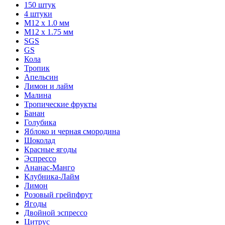
150 штук
4 штуки
М12 x 1.0 мм
М12 x 1.75 мм
SGS
GS
Кола
Тропик
Апельсин
Лимон и лайм
Малина
Тропические фрукты
Банан
Голубика
Яблоко и черная смородина
Шоколад
Красные ягоды
Эспрессо
Ананас-Манго
Клубника-Лайм
Лимон
Розовый грейпфрут
Ягоды
Двойной эспрессо
Цитрус