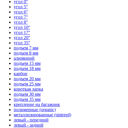
угол 0°
угол 5°
угол 6°
угол 7°
угол 8°
угол 10°
угол 17°
угол 20°
угол 35°
подъем 7 мм
подъем 8 мм
алюминий
подъем 15 мм
подъем 18 мм
карбон
подъем 20 мм
подъем 25 мм
короткая лапка
подъем 30 мм
подъем 35 мм
крепление на багажник
полимерные (organic)
металлизированные (sintered)
левый - передний
левый - задний