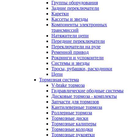
Группы оборудования
Задние переключатели
Каретки
Кассеты и звезды
Компоненты электронных
трансмиссий
Натяжители цепи
Передние переключатели
Переключатели на руле
Ременной привод
Рокринги и успокоители
Системы и звезды
Тросы, рубашки, расходники
Цепи
Тормозная система
V-brake тормоза
Гидравлические ободные системы
Дисковые тормоза - комплекты
Запчасти для тормозов
Кантилеверные тормоза
Роллерные тормоза
Тормозные диски
Тормозные калиперы
Тормозные колодки
Тормозные рукоятки