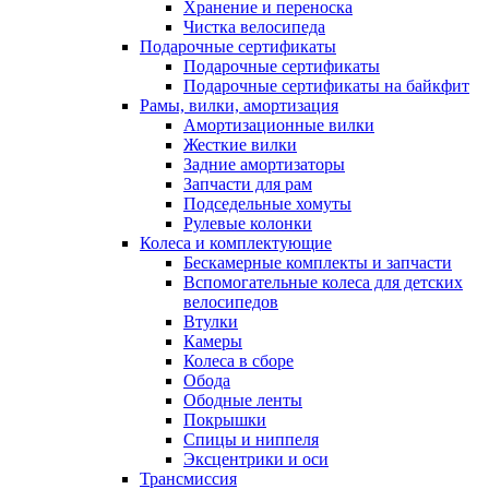
Хранение и переноска
Чистка велосипеда
Подарочные сертификаты
Подарочные сертификаты
Подарочные сертификаты на байкфит
Рамы, вилки, амортизация
Амортизационные вилки
Жесткие вилки
Задние амортизаторы
Запчасти для рам
Подседельные хомуты
Рулевые колонки
Колеса и комплектующие
Бескамерные комплекты и запчасти
Вспомогательные колеса для детских
велосипедов
Втулки
Камеры
Колеса в сборе
Обода
Ободные ленты
Покрышки
Спицы и ниппеля
Эксцентрики и оси
Трансмиссия