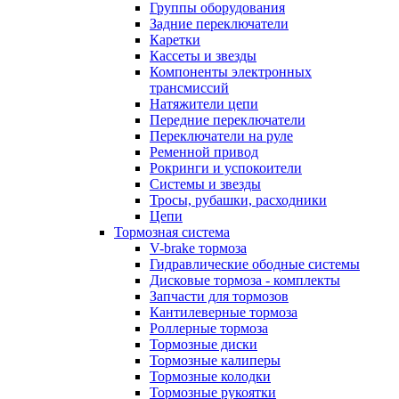
Группы оборудования
Задние переключатели
Каретки
Кассеты и звезды
Компоненты электронных
трансмиссий
Натяжители цепи
Передние переключатели
Переключатели на руле
Ременной привод
Рокринги и успокоители
Системы и звезды
Тросы, рубашки, расходники
Цепи
Тормозная система
V-brake тормоза
Гидравлические ободные системы
Дисковые тормоза - комплекты
Запчасти для тормозов
Кантилеверные тормоза
Роллерные тормоза
Тормозные диски
Тормозные калиперы
Тормозные колодки
Тормозные рукоятки