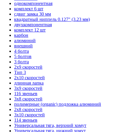
однокомпонентная
комплект 6 шт
сдвиг замка 30 мм
квадратный ниппель 0.127" (3.23 мм)
двухкомпонентная
комплект 12 шт
карбон
алюминий
внешний
4 болта
5 болтов
3 болта
2х9 скоростей
Тип 3
2х10 скоростей
длинная лапка
3х9 скоростей
116 звеньев
3х8 скоростей
полимерные (organic) подложка алюминий
2х8 скоростей
3х10 скоростей
114 звеньев
Универсальная тяга, верхний хомут
Универсальная тяга, нижний хомут