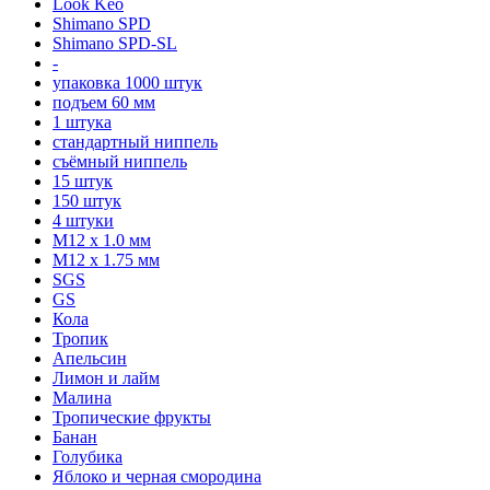
Look Keo
Shimano SPD
Shimano SPD-SL
-
упаковка 1000 штук
подъем 60 мм
1 штука
стандартный ниппель
съёмный ниппель
15 штук
150 штук
4 штуки
М12 x 1.0 мм
М12 x 1.75 мм
SGS
GS
Кола
Тропик
Апельсин
Лимон и лайм
Малина
Тропические фрукты
Банан
Голубика
Яблоко и черная смородина