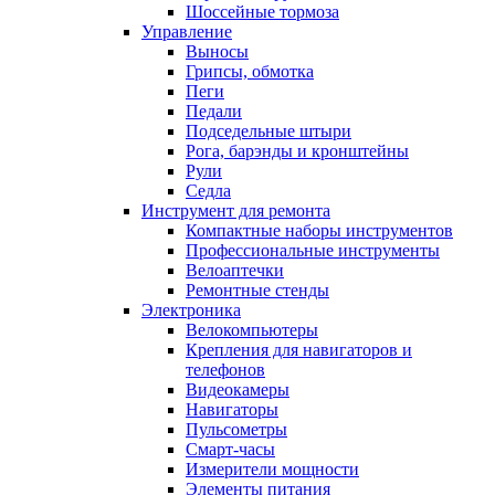
Шоссейные тормоза
Управление
Выносы
Грипсы, обмотка
Пеги
Педали
Подседельные штыри
Рога, барэнды и кронштейны
Рули
Седла
Инструмент для ремонта
Компактные наборы инструментов
Профессиональные инструменты
Велоаптечки
Ремонтные стенды
Электроника
Велокомпьютеры
Крепления для навигаторов и
телефонов
Видеокамеры
Навигаторы
Пульсометры
Смарт-часы
Измерители мощности
Элементы питания