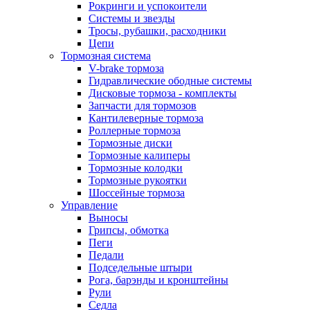
Рокринги и успокоители
Системы и звезды
Тросы, рубашки, расходники
Цепи
Тормозная система
V-brake тормоза
Гидравлические ободные системы
Дисковые тормоза - комплекты
Запчасти для тормозов
Кантилеверные тормоза
Роллерные тормоза
Тормозные диски
Тормозные калиперы
Тормозные колодки
Тормозные рукоятки
Шоссейные тормоза
Управление
Выносы
Грипсы, обмотка
Пеги
Педали
Подседельные штыри
Рога, барэнды и кронштейны
Рули
Седла