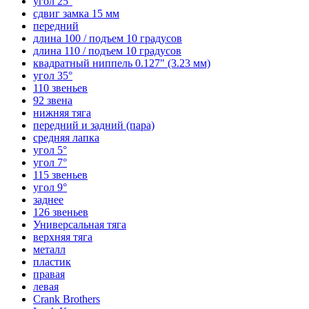
угол 25°
сдвиг замка 15 мм
передний
длина 100 / подъем 10 градусов
длина 110 / подъем 10 градусов
квадратный ниппель 0.127" (3.23 мм)
угол 35°
110 звеньев
92 звена
нижняя тяга
передний и задний (пара)
средняя лапка
угол 5°
угол 7°
115 звеньев
угол 9°
заднее
126 звеньев
Универсальная тяга
верхняя тяга
металл
пластик
правая
левая
Crank Brothers