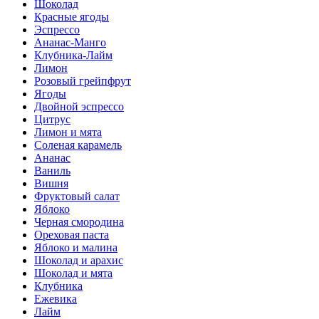
Шоколад
Красные ягоды
Эспрессо
Ананас-Манго
Клубника-Лайм
Лимон
Розовый грейпфрут
Ягоды
Двойной эспрессо
Цитрус
Лимон и мята
Соленая карамель
Ананас
Ваниль
Вишня
Фруктовый салат
Яблоко
Черная смородина
Ореховая паста
Яблоко и малина
Шоколад и арахис
Шоколад и мята
Клубника
Ежевика
Лайм