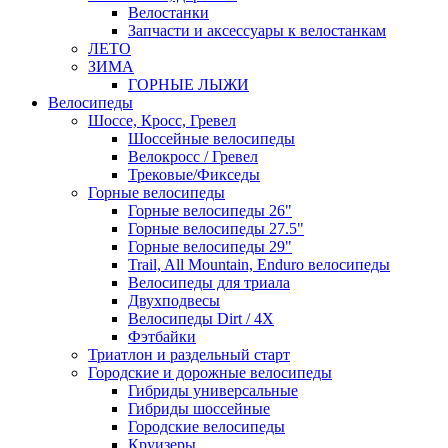
Велостанки
Запчасти и аксессуары к велостанкам
ЛЕТО
ЗИМА
ГОРНЫЕ ЛЫЖИ
Велосипеды
Шоссе, Кросс, Гревел
Шоссейные велосипеды
Велокросс / Гревел
Трековые/Фикседы
Горные велосипеды
Горные велосипеды 26"
Горные велосипеды 27.5"
Горные велосипеды 29"
Trail, All Mountain, Enduro велосипеды
Велосипеды для триала
Двухподвесы
Велосипеды Dirt / 4X
Фэтбайки
Триатлон и раздельный старт
Городские и дорожные велосипеды
Гибриды универсальные
Гибриды шоссейные
Городские велосипеды
Круизеры