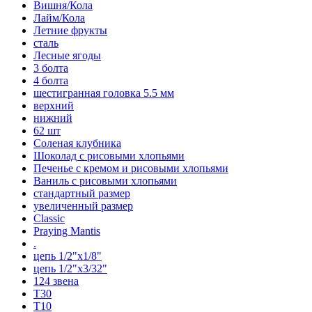
Вишня/Кола
Лайм/Кола
Летние фрукты
сталь
Лесные ягоды
3 болта
4 болта
шестигранная головка 5.5 мм
верхний
нижний
62 шт
Соленая клубника
Шоколад с рисовыми хлопьями
Печенье с кремом и рисовыми хлопьями
Ваниль с рисовыми хлопьями
стандартный размер
увеличенный размер
Classic
Praying Mantis
.
цепь 1/2"x1/8"
цепь 1/2"x3/32"
124 звена
T30
T10