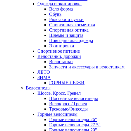
Одежда и экипировка
Вело форма
Обувь
Рюкзаки и сумки
Спортивная косметика
Спортивная оптика
Шлемы и защита
Повседневная одежда
Экипировка
Спортивное питание
Велостанки, дорожки
Велостанки
Запчасти и аксессуары к велостанкам
ЛЕТО
ЗИМА
ГОРНЫЕ ЛЫЖИ
Велосипеды
Шоссе, Кросс, Гревел
Шоссейные велосипеды
Велокросс / Гревел
Трековые/Фикседы
Горные велосипеды
Горные велосипеды 26"
Горные велосипеды 27.5"
Горные велосипеды 29"