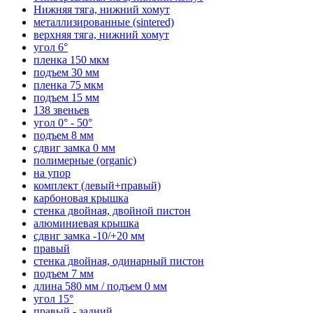
Нижняя тяга, нижний хомут
металлизированные (sintered)
верхняя тяга, нижний хомут
угол 6°
пленка 150 мкм
подъем 30 мм
пленка 75 мкм
подъем 15 мм
138 звеньев
угол 0° - 50°
подъем 8 мм
сдвиг замка 0 мм
полимерные (organic)
на упор
комплект (левый+правый)
карбоновая крышка
стенка двойная, двойной пистон
алюминиевая крышка
сдвиг замка -10/+20 мм
правый
стенка двойная, одинарный пистон
подъем 7 мм
длина 580 мм / подъем 0 мм
угол 15°
правый - задний