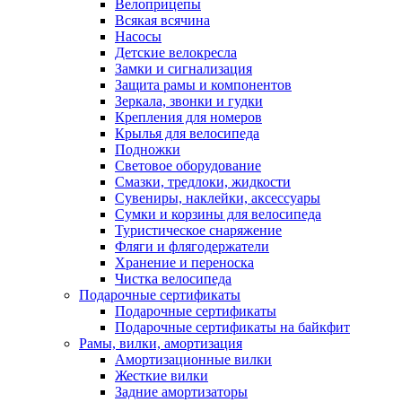
Велоприцепы
Всякая всячина
Насосы
Детские велокресла
Замки и сигнализация
Защита рамы и компонентов
Зеркала, звонки и гудки
Крепления для номеров
Крылья для велосипеда
Подножки
Световое оборудование
Смазки, тредлоки, жидкости
Сувениры, наклейки, аксессуары
Сумки и корзины для велосипеда
Туристическое снаряжение
Фляги и флягодержатели
Хранение и переноска
Чистка велосипеда
Подарочные сертификаты
Подарочные сертификаты
Подарочные сертификаты на байкфит
Рамы, вилки, амортизация
Амортизационные вилки
Жесткие вилки
Задние амортизаторы