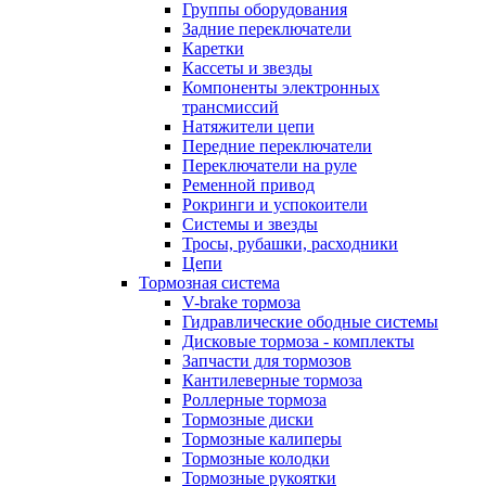
Группы оборудования
Задние переключатели
Каретки
Кассеты и звезды
Компоненты электронных
трансмиссий
Натяжители цепи
Передние переключатели
Переключатели на руле
Ременной привод
Рокринги и успокоители
Системы и звезды
Тросы, рубашки, расходники
Цепи
Тормозная система
V-brake тормоза
Гидравлические ободные системы
Дисковые тормоза - комплекты
Запчасти для тормозов
Кантилеверные тормоза
Роллерные тормоза
Тормозные диски
Тормозные калиперы
Тормозные колодки
Тормозные рукоятки