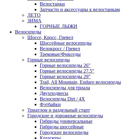
Велостанки
Запчасти и аксессуары к велостанкам
ЛЕТО
ЗИМА
ГОРНЫЕ ЛЫЖИ
Велосипеды
Шоссе, Кросс, Гревел
Шоссейные велосипеды
Велокросс / Гревел
Трековые/Фикседы
Горные велосипеды
Горные велосипеды 26"
Горные велосипеды 27.5"
Горные велосипеды 29"
Trail, All Mountain, Enduro велосипеды
Велосипеды для триала
Двухподвесы
Велосипеды Dirt / 4X
Фэтбайки
Триатлон и раздельный старт
Городские и дорожные велосипеды
Гибриды универсальные
Гибриды шоссейные
Городские велосипеды
Круизеры