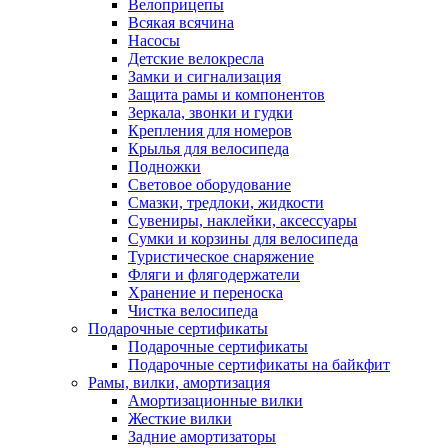
Велоприцепы
Всякая всячина
Насосы
Детские велокресла
Замки и сигнализация
Защита рамы и компонентов
Зеркала, звонки и гудки
Крепления для номеров
Крылья для велосипеда
Подножки
Световое оборудование
Смазки, тредлоки, жидкости
Сувениры, наклейки, аксессуары
Сумки и корзины для велосипеда
Туристическое снаряжение
Фляги и флягодержатели
Хранение и переноска
Чистка велосипеда
Подарочные сертификаты
Подарочные сертификаты
Подарочные сертификаты на байкфит
Рамы, вилки, амортизация
Амортизационные вилки
Жесткие вилки
Задние амортизаторы