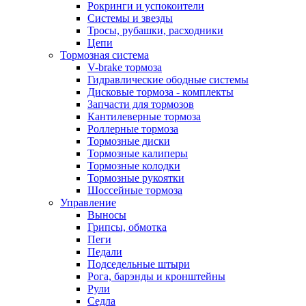
Рокринги и успокоители
Системы и звезды
Тросы, рубашки, расходники
Цепи
Тормозная система
V-brake тормоза
Гидравлические ободные системы
Дисковые тормоза - комплекты
Запчасти для тормозов
Кантилеверные тормоза
Роллерные тормоза
Тормозные диски
Тормозные калиперы
Тормозные колодки
Тормозные рукоятки
Шоссейные тормоза
Управление
Выносы
Грипсы, обмотка
Пеги
Педали
Подседельные штыри
Рога, барэнды и кронштейны
Рули
Седла