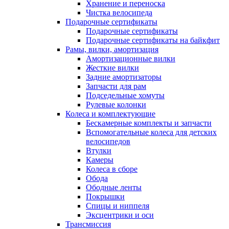
Хранение и переноска
Чистка велосипеда
Подарочные сертификаты
Подарочные сертификаты
Подарочные сертификаты на байкфит
Рамы, вилки, амортизация
Амортизационные вилки
Жесткие вилки
Задние амортизаторы
Запчасти для рам
Подседельные хомуты
Рулевые колонки
Колеса и комплектующие
Бескамерные комплекты и запчасти
Вспомогательные колеса для детских
велосипедов
Втулки
Камеры
Колеса в сборе
Обода
Ободные ленты
Покрышки
Спицы и ниппеля
Эксцентрики и оси
Трансмиссия