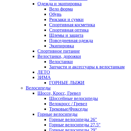
Одежда и экипировка
Вело форма
Обувь
Рюкзаки и сумки
Спортивная косметика
Спортивная оптика
Шлемы и защита
Повседневная одежда
Экипировка
Спортивное питание
Велостанки, дорожки
Велостанки
Запчасти и аксессуары к велостанкам
ЛЕТО
ЗИМА
ГОРНЫЕ ЛЫЖИ
Велосипеды
Шоссе, Кросс, Гревел
Шоссейные велосипеды
Велокросс / Гревел
Трековые/Фикседы
Горные велосипеды
Горные велосипеды 26"
Горные велосипеды 27.5"
Горные велосипеды 29"