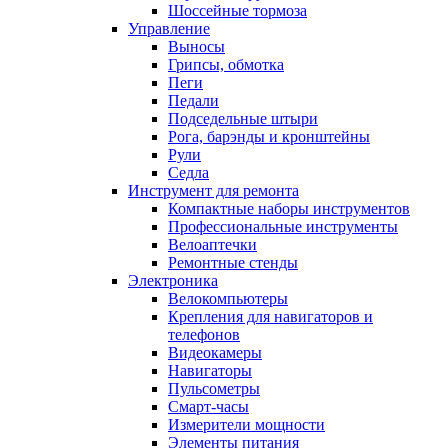
Шоссейные тормоза
Управление
Выносы
Грипсы, обмотка
Пеги
Педали
Подседельные штыри
Рога, барэнды и кронштейны
Рули
Седла
Инструмент для ремонта
Компактные наборы инструментов
Профессиональные инструменты
Велоаптечки
Ремонтные стенды
Электроника
Велокомпьютеры
Крепления для навигаторов и
телефонов
Видеокамеры
Навигаторы
Пульсометры
Смарт-часы
Измерители мощности
Элементы питания