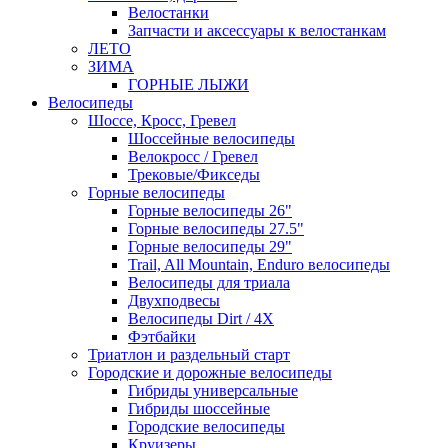
Велостанки
Запчасти и аксессуары к велостанкам
ЛЕТО
ЗИМА
ГОРНЫЕ ЛЫЖИ
Велосипеды
Шоссе, Кросс, Гревел
Шоссейные велосипеды
Велокросс / Гревел
Трековые/Фикседы
Горные велосипеды
Горные велосипеды 26"
Горные велосипеды 27.5"
Горные велосипеды 29"
Trail, All Mountain, Enduro велосипеды
Велосипеды для триала
Двухподвесы
Велосипеды Dirt / 4X
Фэтбайки
Триатлон и раздельный старт
Городские и дорожные велосипеды
Гибриды универсальные
Гибриды шоссейные
Городские велосипеды
Круизеры