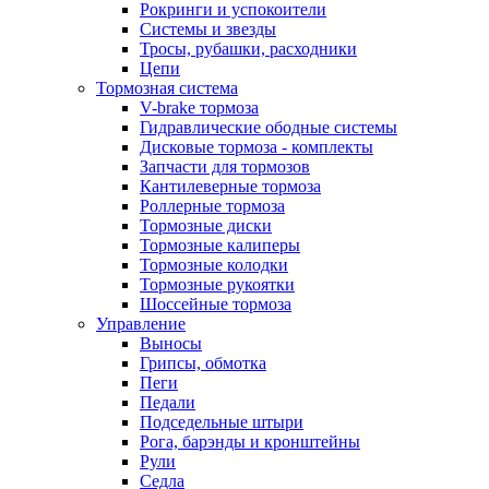
Рокринги и успокоители
Системы и звезды
Тросы, рубашки, расходники
Цепи
Тормозная система
V-brake тормоза
Гидравлические ободные системы
Дисковые тормоза - комплекты
Запчасти для тормозов
Кантилеверные тормоза
Роллерные тормоза
Тормозные диски
Тормозные калиперы
Тормозные колодки
Тормозные рукоятки
Шоссейные тормоза
Управление
Выносы
Грипсы, обмотка
Пеги
Педали
Подседельные штыри
Рога, барэнды и кронштейны
Рули
Седла