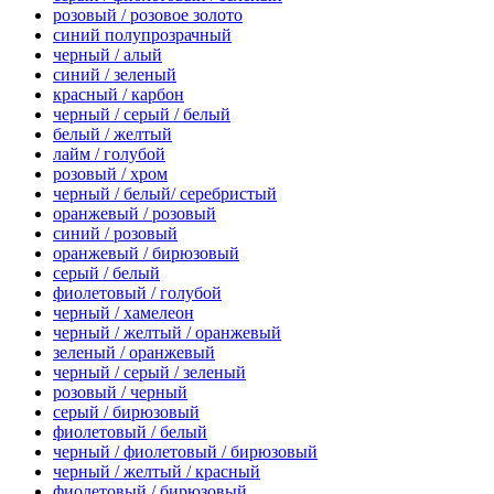
розовый / розовое золото
синий полупрозрачный
черный / алый
синий / зеленый
красный / карбон
черный / серый / белый
белый / желтый
лайм / голубой
розовый / хром
черный / белый/ серебристый
оранжевый / розовый
синий / розовый
оранжевый / бирюзовый
серый / белый
фиолетовый / голубой
черный / хамелеон
черный / желтый / оранжевый
зеленый / оранжевый
черный / серый / зеленый
розовый / черный
серый / бирюзовый
фиолетовый / белый
черный / фиолетовый / бирюзовый
черный / желтый / красный
фиолетовый / бирюзовый