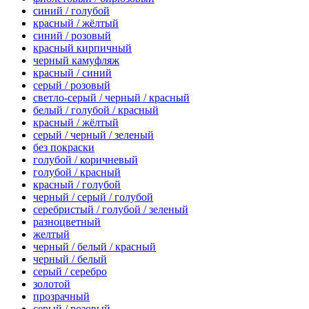
синий / голубой
красный / жёлтый
синий / розовый
красный кирпичный
черный камуфляж
красный / синий
серый / розовый
светло-серый / черный / красный
белый / голубой / красный
красный / жёлтый
серый / черный / зеленый
без покраски
голубой / коричневый
голубой / красный
красный / голубой
черный / серый / голубой
серебристый / голубой / зеленый
разноцветный
желтый
черный / белый / красный
черный / белый
серый / серебро
золотой
прозрачный
серый / розовый