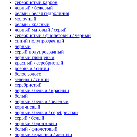
серебристый карбон
черный / бежевый
белый / белая гидролиния
молочный
белый / красный
черный матовый / серый
серебристый / фиолетовый / черный
синий полупрозрачный
черный
серый полупрозрачный
черный глянцевый
красный / серебристый
розовый / синий
белое золото
зеленый / синий
серебристый
черный / белый / красный
белый
черный / белый / зеленый
коричневый
черный / белый / серебристый
серый / белый
черный / бронзовый
белый / фиолетовый
черный / красный / желтый