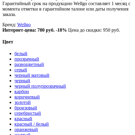
Гарантийный срок на продукцию Wellgo составляет 1 месяц с
момента отметки в гарантийном талоне или даты получения
заказа.
Бренд:
Wellgo
Интернет-цена:
780 руб.
-18%
Цена до скидки: 950 руб.
Цвет
белый
прозрачный
разноцветный
серый
черный матовый
черный
черный полупрозрачный
карбон
коричневый
золотой
бронзовый
серебристый
красный
красный / белый
оранжевый
желтый