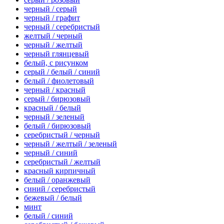
черный / серый
черный / графит
черный / серебристый
желтый / черный
черный / желтый
черный глянцевый
белый, с рисунком
серый / белый / синий
белый / фиолетовый
черный / красный
серый / бирюзовый
красный / белый
черный / зеленый
белый / бирюзовый
серебристый / черный
черный / желтый / зеленый
черный / синий
серебристый / желтый
красный кирпичный
белый / оранжевый
синий / серебристый
бежевый / белый
минт
белый / синий