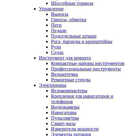
Шоссейные тормоза
Управление
Выносы
Грипсы, обмотка
Пеги
Педали
Подседельные штыри
Рога, барэнды и кронштейны
Рули
Седла
Инструмент для ремонта
Компактные наборы инструментов
Профессиональные инструменты
Велоаптечки
Ремонтные стенды
Электроника
Велокомпьютеры
Крепления для навигаторов и
телефонов
Видеокамеры
Навигаторы
Пульсометры
Смарт-часы
Измерители мощности
Элементы питания