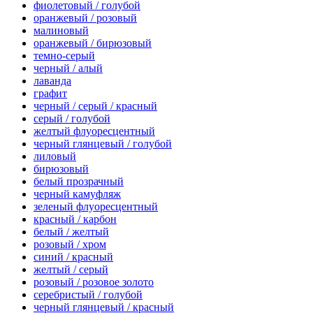
фиолетовый / голубой
оранжевый / розовый
малиновый
оранжевый / бирюзовый
темно-серый
черный / алый
лаванда
графит
черный / серый / красный
серый / голубой
желтый флуоресцентный
черный глянцевый / голубой
лиловый
бирюзовый
белый прозрачный
черный камуфляж
зеленый флуоресцентный
красный / карбон
белый / желтый
розовый / хром
синий / красный
желтый / серый
розовый / розовое золото
серебристый / голубой
черный глянцевый / красный