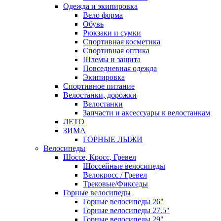
Одежда и экипировка
Вело форма
Обувь
Рюкзаки и сумки
Спортивная косметика
Спортивная оптика
Шлемы и защита
Повседневная одежда
Экипировка
Спортивное питание
Велостанки, дорожки
Велостанки
Запчасти и аксессуары к велостанкам
ЛЕТО
ЗИМА
ГОРНЫЕ ЛЫЖИ
Велосипеды
Шоссе, Кросс, Гревел
Шоссейные велосипеды
Велокросс / Гревел
Трековые/Фикседы
Горные велосипеды
Горные велосипеды 26"
Горные велосипеды 27.5"
Горные велосипеды 29"