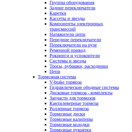
Группы оборудования
Задние переключатели
Каретки
Кассеты и звезды
Компоненты электронных
трансмиссий
Натяжители цепи
Передние переключатели
Переключатели на руле
Ременной привод
Рокринги и успокоители
Системы и звезды
Тросы, рубашки, расходники
Цепи
Тормозная система
V-brake тормоза
Гидравлические ободные системы
Дисковые тормоза - комплекты
Запчасти для тормозов
Кантилеверные тормоза
Роллерные тормоза
Тормозные диски
Тормозные калиперы
Тормозные колодки
Тормозные рукоятки