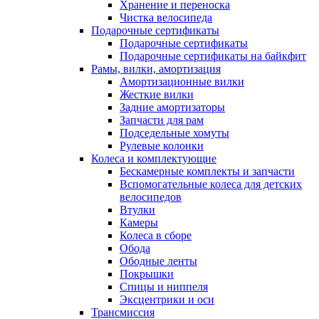
Хранение и переноска
Чистка велосипеда
Подарочные сертификаты
Подарочные сертификаты
Подарочные сертификаты на байкфит
Рамы, вилки, амортизация
Амортизационные вилки
Жесткие вилки
Задние амортизаторы
Запчасти для рам
Подседельные хомуты
Рулевые колонки
Колеса и комплектующие
Бескамерные комплекты и запчасти
Вспомогательные колеса для детских
велосипедов
Втулки
Камеры
Колеса в сборе
Обода
Ободные ленты
Покрышки
Спицы и ниппеля
Эксцентрики и оси
Трансмиссия