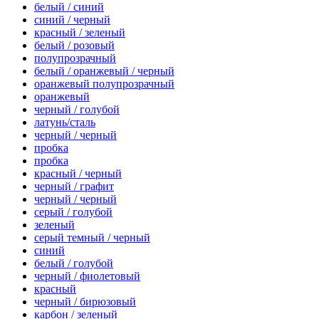
белый / синий
синий / черный
красный / зеленый
белый / розовый
полупрозрачный
белый / оранжевый / черный
оранжевый полупрозрачный
оранжевый
черный / голубой
латунь/сталь
черный / черный
пробка
пробка
красный / черный
черный / графит
черный / черный
серый / голубой
зеленый
серый темный / черный
синий
белый / голубой
черный / фиолетовый
красный
черный / бирюзовый
карбон / зеленый