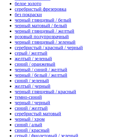
белое золото
серебристый фрезеровка
без покраски
черный глянцевый / белый
черный матовый / белый
черный глянцевый / желтый
розовый полупрозрачный
черный глянцевый / зеленый
серебристый / красный / черный
серый / желтый
желтый / зеленый
синий / оранжевый
черный / синий / желтый
черный / белый / желтый
синий / зеленый
желтый / черный
черный глянцевый / красный
темно-синий
черный / черный
синий / желтый
серебристый матовый
черный / хром
синий / алый
синий / красный
серый / фиолетовый / зеленый