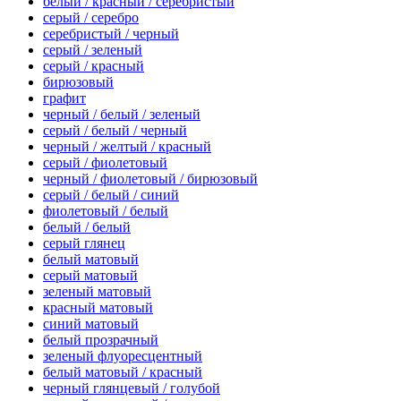
белый / красный / серебристый
серый / серебро
серебристый / черный
серый / зеленый
серый / красный
бирюзовый
графит
черный / белый / зеленый
серый / белый / черный
черный / желтый / красный
серый / фиолетовый
черный / фиолетовый / бирюзовый
серый / белый / синий
фиолетовый / белый
белый / белый
серый глянец
белый матовый
серый матовый
зеленый матовый
красный матовый
синий матовый
белый прозрачный
зеленый флуоресцентный
белый матовый / красный
черный глянцевый / голубой