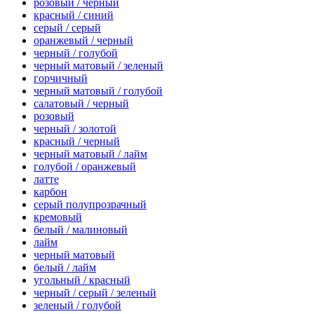
розовый / черный
красный / синий
серый / серый
оранжевый / черный
черный / голубой
черный матовый / зеленый
горчичный
черный матовый / голубой
салатовый / черный
розовый
черный / золотой
красный / черный
черный матовый / лайм
голубой / оранжевый
латте
карбон
серый полупрозрачный
кремовый
белый / малиновый
лайм
черный матовый
белый / лайм
угольный / красный
черный / серый / зеленый
зеленый / голубой