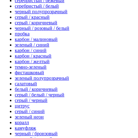
серебристый / бежевый
серебристый / белый
черный полупрозрачный
серый / красный
серый / коричневый
черный / розовый / белый
пробка
карбон / малиновый
зеленый / синий
карбон / синий
карбон / красный
карбон / желтый
темно-зеленый
фисташковый
зеленый полупрозрачный
салатовый
белый / коричневый
серый / белый / черный
серый / черный
цитрус
серый / синий
зеленый неон
коралл
камуфляж
черный / бронзовый