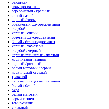
баклажан
полупрозрачный
серебристый / красный
синий / алый
черный / хром
оранжевый флуоресцентный
голубой
черный / синий
розовый флуоресцентный
белый / белая гидролиния
черный / хамелеон
голубой / черный
черный глянцевый / желтый
коричневый темный
черный / розовый
белый матовый / серый
коричневый светлый
травяной
черный глянцевый / зеленый
белый / белый
охра
белый матовый
серый глянец
тёмно-синий
угольный