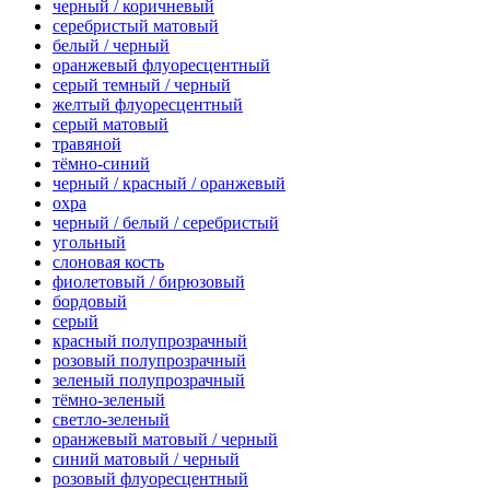
черный / коричневый
серебристый матовый
белый / черный
оранжевый флуоресцентный
серый темный / черный
желтый флуоресцентный
серый матовый
травяной
тёмно-синий
черный / красный / оранжевый
охра
черный / белый / серебристый
угольный
слоновая кость
фиолетовый / бирюзовый
бордовый
серый
красный полупрозрачный
розовый полупрозрачный
зеленый полупрозрачный
тёмно-зеленый
светло-зеленый
оранжевый матовый / черный
синий матовый / черный
розовый флуоресцентный