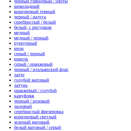
черный глянцевый / цветы
шоколадный
коричневый темный
черный / радуга
серебристый / белый
белый, с рисунком
медный
медный / черный
пурпурный
неон
серый / черный
никель
серый / оранжевый
черный / итальянский флаг
латте
голубой матовый
латунь
оранжевый / голубой
камуфляж
черный / розовый
лиловый
серебристый фрезеровка
коричневый светлый
зеленый матовый
белый матовый / серый