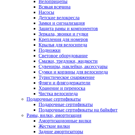
Велоприцепы
Всякая всячина
Насосы
Детские велокресла
Замки и сигнализация
Защита рамы и компонентов
Зеркала, звонки и гудки
Крепления для номеров
Крылья для велосипеда
Подножки
Световое оборудование
Смазки, тредлоки, жидкости
Сувениры, наклейки, аксессуары
Сумки и корзины для велосипеда
Туристическое снаряжение
Фляги и флягодержатели
Хранение и переноска
Чистка велосипеда
Подарочные сертификаты
Подарочные сертификаты
Подарочные сертификаты на байкфит
Рамы, вилки, амортизация
Амортизационные вилки
Жесткие вилки
Задние амортизаторы