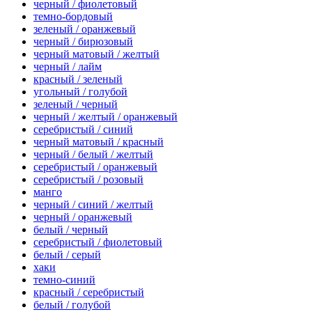
черный / фиолетовый
темно-бордовый
зеленый / оранжевый
черный / бирюзовый
черный матовый / желтый
черный / лайм
красный / зеленый
угольный / голубой
зеленый / черный
черный / желтый / оранжевый
серебристый / синий
черный матовый / красный
черный / белый / желтый
серебристый / оранжевый
серебристый / розовый
манго
черный / синий / желтый
черный / оранжевый
белый / черный
серебристый / фиолетовый
белый / серый
хаки
темно-синий
красный / серебристый
белый / голубой