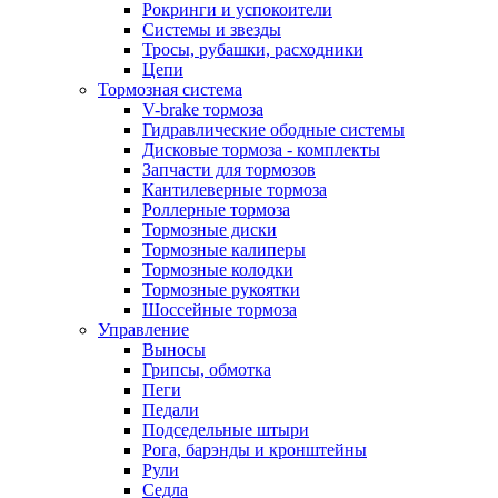
Рокринги и успокоители
Системы и звезды
Тросы, рубашки, расходники
Цепи
Тормозная система
V-brake тормоза
Гидравлические ободные системы
Дисковые тормоза - комплекты
Запчасти для тормозов
Кантилеверные тормоза
Роллерные тормоза
Тормозные диски
Тормозные калиперы
Тормозные колодки
Тормозные рукоятки
Шоссейные тормоза
Управление
Выносы
Грипсы, обмотка
Пеги
Педали
Подседельные штыри
Рога, барэнды и кронштейны
Рули
Седла