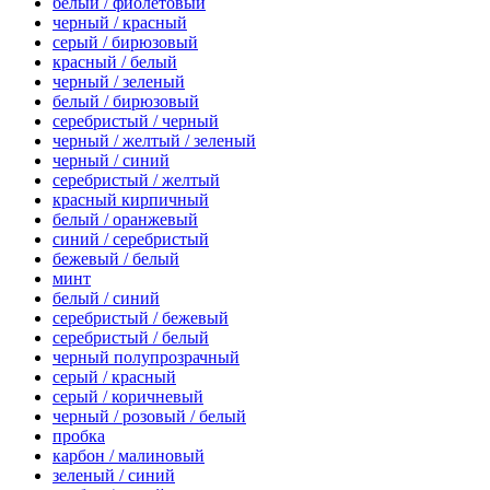
белый / фиолетовый
черный / красный
серый / бирюзовый
красный / белый
черный / зеленый
белый / бирюзовый
серебристый / черный
черный / желтый / зеленый
черный / синий
серебристый / желтый
красный кирпичный
белый / оранжевый
синий / серебристый
бежевый / белый
минт
белый / синий
серебристый / бежевый
серебристый / белый
черный полупрозрачный
серый / красный
серый / коричневый
черный / розовый / белый
пробка
карбон / малиновый
зеленый / синий