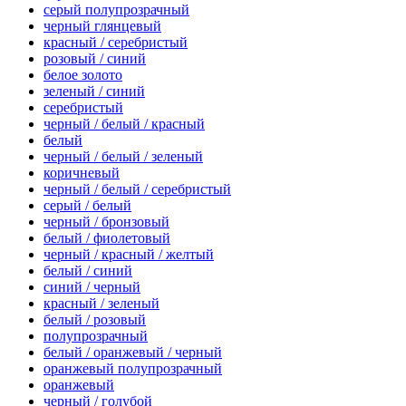
серый полупрозрачный
черный глянцевый
красный / серебристый
розовый / синий
белое золото
зеленый / синий
серебристый
черный / белый / красный
белый
черный / белый / зеленый
коричневый
черный / белый / серебристый
серый / белый
черный / бронзовый
белый / фиолетовый
черный / красный / желтый
белый / синий
синий / черный
красный / зеленый
белый / розовый
полупрозрачный
белый / оранжевый / черный
оранжевый полупрозрачный
оранжевый
черный / голубой