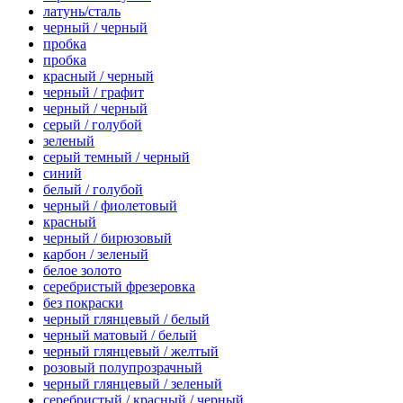
латунь/сталь
черный / черный
пробка
пробка
красный / черный
черный / графит
черный / черный
серый / голубой
зеленый
серый темный / черный
синий
белый / голубой
черный / фиолетовый
красный
черный / бирюзовый
карбон / зеленый
белое золото
серебристый фрезеровка
без покраски
черный глянцевый / белый
черный матовый / белый
черный глянцевый / желтый
розовый полупрозрачный
черный глянцевый / зеленый
серебристый / красный / черный