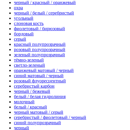
черный / красный / оранжевый
охра
черный / белый / серебристый
угольный
слоновая кость
фиолетовый / бирюзовый
бордовый
серый
красный полупрозрачный
розовый полупрозрачный
зеленый полупрозрачный
тёмно-зеленый
светло-зеленый
оранжевый матовый / черный
синий матовый / черный
розовый флуоресцентный
серебристый карбон
черный / бежевый
белый / белая гидролиния
молочный
белый / красный
черный матовый / серый
серебристый / фиолетовый / черный
синий полупрозрачный
черный