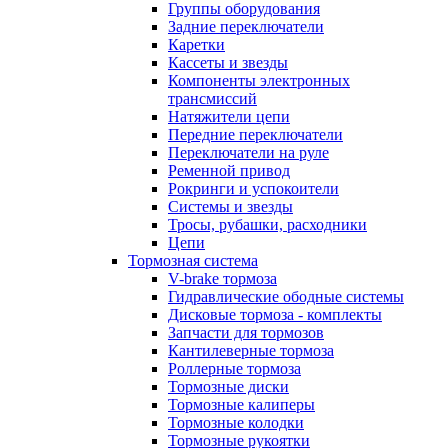
Группы оборудования
Задние переключатели
Каретки
Кассеты и звезды
Компоненты электронных
трансмиссий
Натяжители цепи
Передние переключатели
Переключатели на руле
Ременной привод
Рокринги и успокоители
Системы и звезды
Тросы, рубашки, расходники
Цепи
Тормозная система
V-brake тормоза
Гидравлические ободные системы
Дисковые тормоза - комплекты
Запчасти для тормозов
Кантилеверные тормоза
Роллерные тормоза
Тормозные диски
Тормозные калиперы
Тормозные колодки
Тормозные рукоятки