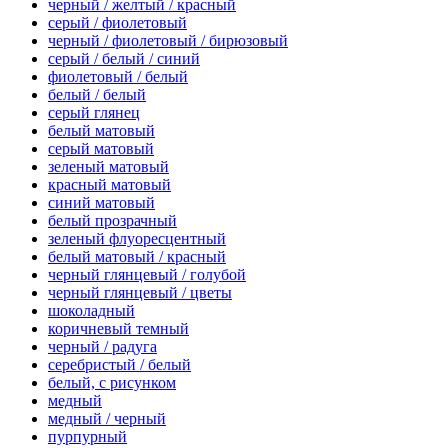
черный / желтый / красный
серый / фиолетовый
черный / фиолетовый / бирюзовый
серый / белый / синий
фиолетовый / белый
белый / белый
серый глянец
белый матовый
серый матовый
зеленый матовый
красный матовый
синий матовый
белый прозрачный
зеленый флуоресцентный
белый матовый / красный
черный глянцевый / голубой
черный глянцевый / цветы
шоколадный
коричневый темный
черный / радуга
серебристый / белый
белый, с рисунком
медный
медный / черный
пурпурный