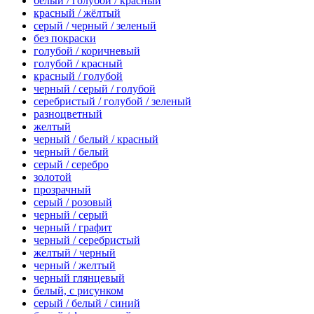
белый / голубой / красный
красный / жёлтый
серый / черный / зеленый
без покраски
голубой / коричневый
голубой / красный
красный / голубой
черный / серый / голубой
серебристый / голубой / зеленый
разноцветный
желтый
черный / белый / красный
черный / белый
серый / серебро
золотой
прозрачный
серый / розовый
черный / серый
черный / графит
черный / серебристый
желтый / черный
черный / желтый
черный глянцевый
белый, с рисунком
серый / белый / синий