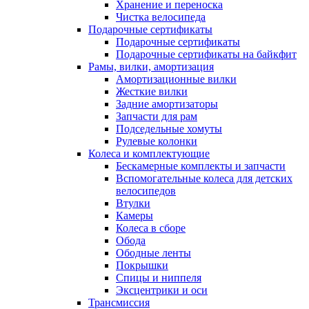
Хранение и переноска
Чистка велосипеда
Подарочные сертификаты
Подарочные сертификаты
Подарочные сертификаты на байкфит
Рамы, вилки, амортизация
Амортизационные вилки
Жесткие вилки
Задние амортизаторы
Запчасти для рам
Подседельные хомуты
Рулевые колонки
Колеса и комплектующие
Бескамерные комплекты и запчасти
Вспомогательные колеса для детских
велосипедов
Втулки
Камеры
Колеса в сборе
Обода
Ободные ленты
Покрышки
Спицы и ниппеля
Эксцентрики и оси
Трансмиссия