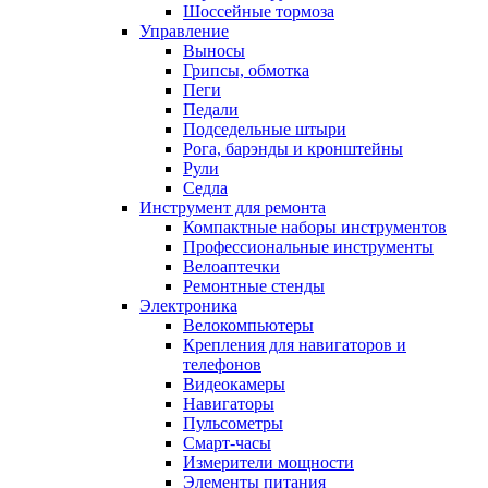
Шоссейные тормоза
Управление
Выносы
Грипсы, обмотка
Пеги
Педали
Подседельные штыри
Рога, барэнды и кронштейны
Рули
Седла
Инструмент для ремонта
Компактные наборы инструментов
Профессиональные инструменты
Велоаптечки
Ремонтные стенды
Электроника
Велокомпьютеры
Крепления для навигаторов и
телефонов
Видеокамеры
Навигаторы
Пульсометры
Смарт-часы
Измерители мощности
Элементы питания