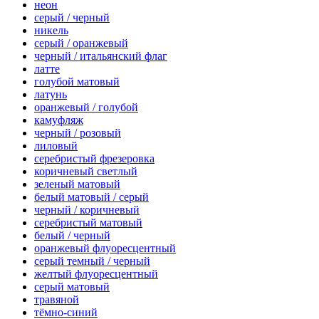
неон
серый / черный
никель
серый / оранжевый
черный / итальянский флаг
латте
голубой матовый
латунь
оранжевый / голубой
камуфляж
черный / розовый
лиловый
серебристый фрезеровка
коричневый светлый
зеленый матовый
белый матовый / серый
черный / коричневый
серебристый матовый
белый / черный
оранжевый флуоресцентный
серый темный / черный
желтый флуоресцентный
серый матовый
травяной
тёмно-синий