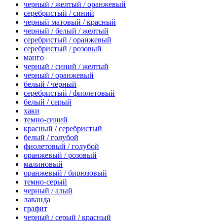
черный / желтый / оранжевый
серебристый / синий
черный матовый / красный
черный / белый / желтый
серебристый / оранжевый
серебристый / розовый
манго
черный / синий / желтый
черный / оранжевый
белый / черный
серебристый / фиолетовый
белый / серый
хаки
темно-синий
красный / серебристый
белый / голубой
фиолетовый / голубой
оранжевый / розовый
малиновый
оранжевый / бирюзовый
темно-серый
черный / алый
лаванда
графит
черный / серый / красный