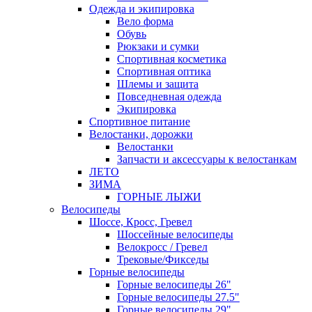
Одежда и экипировка
Вело форма
Обувь
Рюкзаки и сумки
Спортивная косметика
Спортивная оптика
Шлемы и защита
Повседневная одежда
Экипировка
Спортивное питание
Велостанки, дорожки
Велостанки
Запчасти и аксессуары к велостанкам
ЛЕТО
ЗИМА
ГОРНЫЕ ЛЫЖИ
Велосипеды
Шоссе, Кросс, Гревел
Шоссейные велосипеды
Велокросс / Гревел
Трековые/Фикседы
Горные велосипеды
Горные велосипеды 26"
Горные велосипеды 27.5"
Горные велосипеды 29"