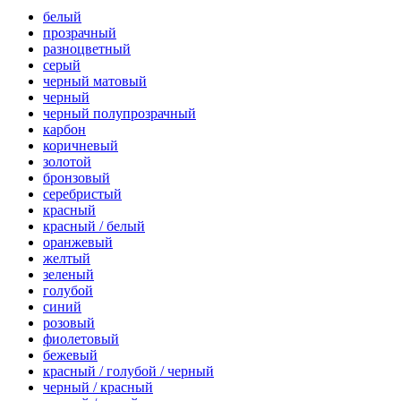
белый
прозрачный
разноцветный
серый
черный матовый
черный
черный полупрозрачный
карбон
коричневый
золотой
бронзовый
серебристый
красный
красный / белый
оранжевый
желтый
зеленый
голубой
синий
розовый
фиолетовый
бежевый
красный / голубой / черный
черный / красный