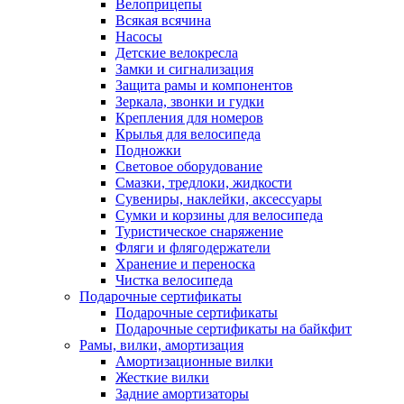
Велоприцепы
Всякая всячина
Насосы
Детские велокресла
Замки и сигнализация
Защита рамы и компонентов
Зеркала, звонки и гудки
Крепления для номеров
Крылья для велосипеда
Подножки
Световое оборудование
Смазки, тредлоки, жидкости
Сувениры, наклейки, аксессуары
Сумки и корзины для велосипеда
Туристическое снаряжение
Фляги и флягодержатели
Хранение и переноска
Чистка велосипеда
Подарочные сертификаты
Подарочные сертификаты
Подарочные сертификаты на байкфит
Рамы, вилки, амортизация
Амортизационные вилки
Жесткие вилки
Задние амортизаторы