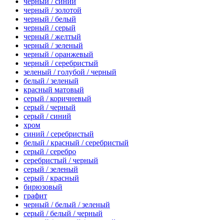
черный / синий
черный / золотой
черный / белый
черный / серый
черный / желтый
черный / зеленый
черный / оранжевый
черный / серебристый
зеленый / голубой / черный
белый / зеленый
красный матовый
серый / коричневый
серый / черный
серый / синий
хром
синий / серебристый
белый / красный / серебристый
серый / серебро
серебристый / черный
серый / зеленый
серый / красный
бирюзовый
графит
черный / белый / зеленый
серый / белый / черный