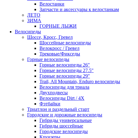
Велостанки
Запчасти и аксессуары к велостанкам
ЛЕТО
ЗИМА
ГОРНЫЕ ЛЫЖИ
Велосипеды
Шоссе, Кросс, Гревел
Шоссейные велосипеды
Велокросс / Гревел
Трековые/Фикседы
Горные велосипеды
Горные велосипеды 26"
Горные велосипеды 27.5"
Горные велосипеды 29"
Trail, All Mountain, Enduro велосипеды
Велосипеды для триала
Двухподвесы
Велосипеды Dirt / 4X
Фэтбайки
Триатлон и раздельный старт
Городские и дорожные велосипеды
Гибриды универсальные
Гибриды шоссейные
Городские велосипеды
Круизеры