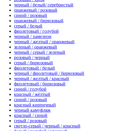
черный / белый/ серебристый
оранжевый / розовый
синий / розовый
оранжевый / бирюзовый
серый / белый
фиолетовый / голубой
черный / хамелеон
черный / желтый / оранжевый
зеленый / оранжевый
черный / серый / зеленый
розовый / черный
серый / бирюзовый
фиолетовый / белый
черный / фиолетовый / бирюзовый
черный / желтый / красный
фиолетовый / бирюзовый
синий / голубой
красный / жёлтый
синий / розовый
красный кирпичный
черный камуфляж
красный / синий
серый / розовый
светло-серый / черный / красный