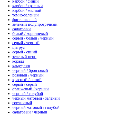
карбон / синий
карбон / красный
карбон / желтый
темно-зеленый
фисташковый
зеленый полупрозрачный
салатовый
белый / коричневый
серый / белый / черный
серый / черный
цитрус
серый / синий
зеленый неон
коралл
камуфляж
черный / бронзовый
розовый / черный
красный / синий
серый / серый
оранжевый / черный
черный / голубой
черный матовый / зеленый
горчичный
черный матовый / голубой
салатовый / черный