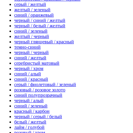
серый / желтый
желтый / зеленый
синий / оранжевый
черный / синий / желтый
черный / белый / желтый
синий / зеленый
желтый / черный
черный глянцевый / красный
темно-синий
черный / черный
синий / желтый
серебристый матовый
черный / хром
синий / алый
синий / красный
серый / фиолетовый / зеленый
розовый / розовое золото
синий полупрозрачный
черный / алый
синий / зеленый
красный / карбон
черный / серый / белый
белый / желтый
лайм / голубой
розовый / хром