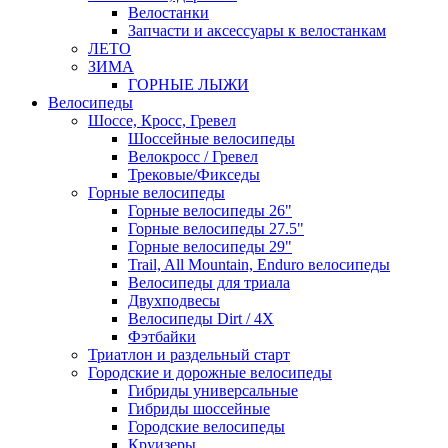
Велостанки
Запчасти и аксессуары к велостанкам
ЛЕТО
ЗИМА
ГОРНЫЕ ЛЫЖИ
Велосипеды
Шоссе, Кросс, Гревел
Шоссейные велосипеды
Велокросс / Гревел
Трековые/Фикседы
Горные велосипеды
Горные велосипеды 26"
Горные велосипеды 27.5"
Горные велосипеды 29"
Trail, All Mountain, Enduro велосипеды
Велосипеды для триала
Двухподвесы
Велосипеды Dirt / 4X
Фэтбайки
Триатлон и раздельный старт
Городские и дорожные велосипеды
Гибриды универсальные
Гибриды шоссейные
Городские велосипеды
Круизеры