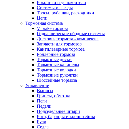
Рокринги и успокоители
Системы и звезды
Тросы, рубашки, расходники
Цепи
Тормозная система
V-brake тормоза
Гидравлические ободные системы
Дисковые тормоза - комплекты
Запчасти для тормозов
Кантилеверные тормоза
Роллерные тормоза
Тормозные диски
Тормозные калиперы
Тормозные колодки
Тормозные рукоятки
Шоссейные тормоза
Управление
Выносы
Грипсы, обмотка
Пеги
Педали
Подседельные штыри
Рога, барэнды и кронштейны
Рули
Седла