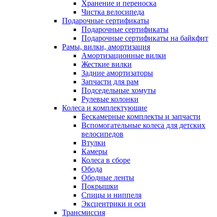
Хранение и переноска
Чистка велосипеда
Подарочные сертификаты
Подарочные сертификаты
Подарочные сертификаты на байкфит
Рамы, вилки, амортизация
Амортизационные вилки
Жесткие вилки
Задние амортизаторы
Запчасти для рам
Подседельные хомуты
Рулевые колонки
Колеса и комплектующие
Бескамерные комплекты и запчасти
Вспомогательные колеса для детских
велосипедов
Втулки
Камеры
Колеса в сборе
Обода
Ободные ленты
Покрышки
Спицы и ниппеля
Эксцентрики и оси
Трансмиссия