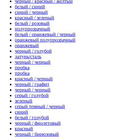
черный / красный / желтый
белый / синий
синий / черный
красный / зеленый
белый / розовый
полупрозрачный
белый / оранжевый / черный
оранжевый полупрозрачный
оранжевый
черный / голубой
латунь/сталь
черный / черный
пробка
пробка
красный / черный
черный / графит
черный / черный
серый / голубой
зеленый
серый темный / черный
синий
белый / голубой
черный / фиолетовый
красный
черный / бирюзовый