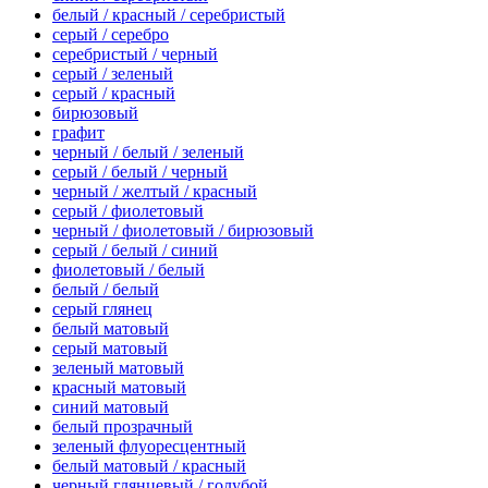
белый / красный / серебристый
серый / серебро
серебристый / черный
серый / зеленый
серый / красный
бирюзовый
графит
черный / белый / зеленый
серый / белый / черный
черный / желтый / красный
серый / фиолетовый
черный / фиолетовый / бирюзовый
серый / белый / синий
фиолетовый / белый
белый / белый
серый глянец
белый матовый
серый матовый
зеленый матовый
красный матовый
синий матовый
белый прозрачный
зеленый флуоресцентный
белый матовый / красный
черный глянцевый / голубой