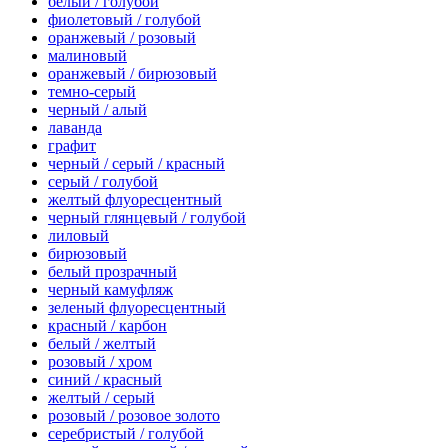
белый / голубой
фиолетовый / голубой
оранжевый / розовый
малиновый
оранжевый / бирюзовый
темно-серый
черный / алый
лаванда
графит
черный / серый / красный
серый / голубой
желтый флуоресцентный
черный глянцевый / голубой
лиловый
бирюзовый
белый прозрачный
черный камуфляж
зеленый флуоресцентный
красный / карбон
белый / желтый
розовый / хром
синий / красный
желтый / серый
розовый / розовое золото
серебристый / голубой