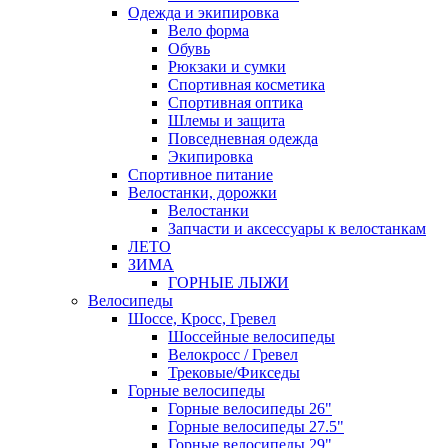
Одежда и экипировка
Вело форма
Обувь
Рюкзаки и сумки
Спортивная косметика
Спортивная оптика
Шлемы и защита
Повседневная одежда
Экипировка
Спортивное питание
Велостанки, дорожки
Велостанки
Запчасти и аксессуары к велостанкам
ЛЕТО
ЗИМА
ГОРНЫЕ ЛЫЖИ
Велосипеды
Шоссе, Кросс, Гревел
Шоссейные велосипеды
Велокросс / Гревел
Трековые/Фикседы
Горные велосипеды
Горные велосипеды 26"
Горные велосипеды 27.5"
Горные велосипеды 29"