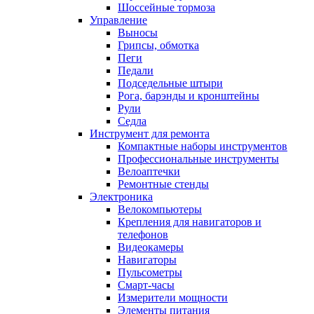
Шоссейные тормоза
Управление
Выносы
Грипсы, обмотка
Пеги
Педали
Подседельные штыри
Рога, барэнды и кронштейны
Рули
Седла
Инструмент для ремонта
Компактные наборы инструментов
Профессиональные инструменты
Велоаптечки
Ремонтные стенды
Электроника
Велокомпьютеры
Крепления для навигаторов и
телефонов
Видеокамеры
Навигаторы
Пульсометры
Смарт-часы
Измерители мощности
Элементы питания