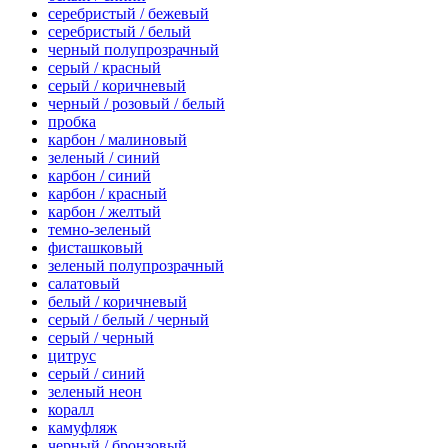
серебристый / бежевый
серебристый / белый
черный полупрозрачный
серый / красный
серый / коричневый
черный / розовый / белый
пробка
карбон / малиновый
зеленый / синий
карбон / синий
карбон / красный
карбон / желтый
темно-зеленый
фисташковый
зеленый полупрозрачный
салатовый
белый / коричневый
серый / белый / черный
серый / черный
цитрус
серый / синий
зеленый неон
коралл
камуфляж
черный / бронзовый