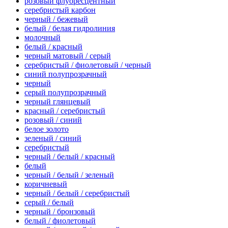
розовый флуоресцентный
серебристый карбон
черный / бежевый
белый / белая гидролиния
молочный
белый / красный
черный матовый / серый
серебристый / фиолетовый / черный
синий полупрозрачный
черный
серый полупрозрачный
черный глянцевый
красный / серебристый
розовый / синий
белое золото
зеленый / синий
серебристый
черный / белый / красный
белый
черный / белый / зеленый
коричневый
черный / белый / серебристый
серый / белый
черный / бронзовый
белый / фиолетовый