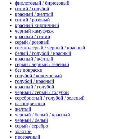
фиолетовый / бирюзовый
синий / голубой
красный / жёлтый
синий / розовый
красный кирпичный
черный камуфляж
красный / синий
серый / розовый
светло-серый / черный / красный
белый / голубой / красный
красный / жёлтый
серый / черный / зеленый
без покраски
голубой / коричневый
голубой / красный
красный / голубой
черный / серый / голубой
серебристый / голубой / зеленый
разноцветный
желтый
черный / белый / красный
черный / белый
серый / серебро
золотой
прозрачный