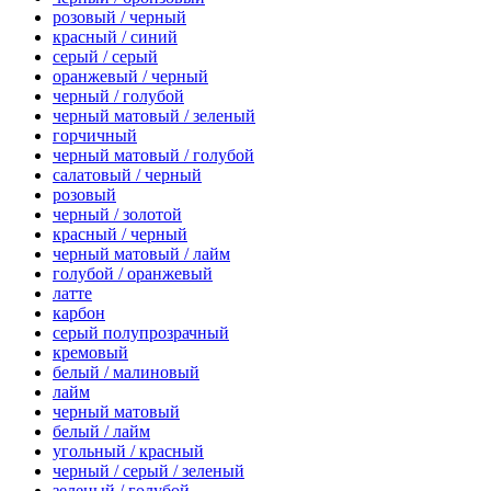
розовый / черный
красный / синий
серый / серый
оранжевый / черный
черный / голубой
черный матовый / зеленый
горчичный
черный матовый / голубой
салатовый / черный
розовый
черный / золотой
красный / черный
черный матовый / лайм
голубой / оранжевый
латте
карбон
серый полупрозрачный
кремовый
белый / малиновый
лайм
черный матовый
белый / лайм
угольный / красный
черный / серый / зеленый
зеленый / голубой