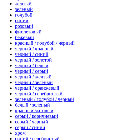
желтый
зеленый
голубой
синий
розовый
фиолетовый
бежевый
красный / голубой / черный
черный / красный
черный / синий
черный / золотой
черный / белый
черный / серый
черный / желтый
черный / зеленый
черный / оранжевый
черный / серебристый
зеленый / голубой / черный
белый / зеленый
красный матовый
серый / коричневый
серый / черный
серый / синий
хром
синий / серебристый