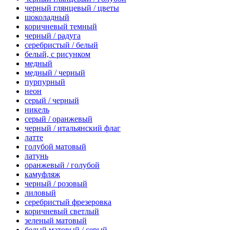
черный глянцевый / цветы
шоколадный
коричневый темный
черный / радуга
серебристый / белый
белый, с рисунком
медный
медный / черный
пурпурный
неон
серый / черный
никель
серый / оранжевый
черный / итальянский флаг
латте
голубой матовый
латунь
оранжевый / голубой
камуфляж
черный / розовый
лиловый
серебристый фрезеровка
коричневый светлый
зеленый матовый
белый матовый / серый