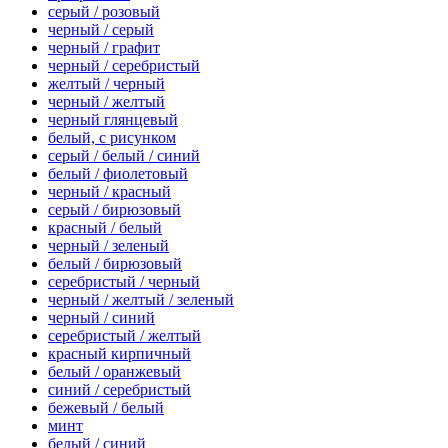
серый / розовый
черный / серый
черный / графит
черный / серебристый
желтый / черный
черный / желтый
черный глянцевый
белый, с рисунком
серый / белый / синий
белый / фиолетовый
черный / красный
серый / бирюзовый
красный / белый
черный / зеленый
белый / бирюзовый
серебристый / черный
черный / желтый / зеленый
черный / синий
серебристый / желтый
красный кирпичный
белый / оранжевый
синий / серебристый
бежевый / белый
минт
белый / синий