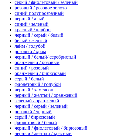
серый / фиолетовый / зеленый
розовый / розовое золото
синий полупрозрачный
черный / алый
синий / зеленый
красный / карбон
черный / серый / белый
белый / желтый
лайм / голубой
розовый / хром
черный / белый/ серебристый
оранжевый / розовый
синий / розовый
оранжевый / бирюзовый
серый / белый
фиолетовый / голубой
черный / хамелеон
черный / желтый / оранжевый
зеленый / оранжевый
черный / серый / зеленый
розовый / черный
серый / бирюзовый
фиолетовый / белый
черный / фиолетовый / бирюзовый
черный / желтый / красный