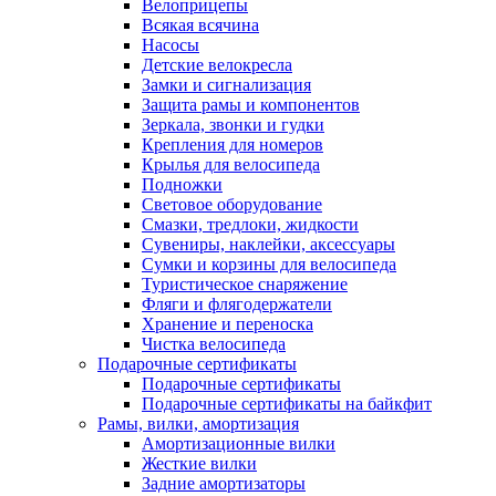
Велоприцепы
Всякая всячина
Насосы
Детские велокресла
Замки и сигнализация
Защита рамы и компонентов
Зеркала, звонки и гудки
Крепления для номеров
Крылья для велосипеда
Подножки
Световое оборудование
Смазки, тредлоки, жидкости
Сувениры, наклейки, аксессуары
Сумки и корзины для велосипеда
Туристическое снаряжение
Фляги и флягодержатели
Хранение и переноска
Чистка велосипеда
Подарочные сертификаты
Подарочные сертификаты
Подарочные сертификаты на байкфит
Рамы, вилки, амортизация
Амортизационные вилки
Жесткие вилки
Задние амортизаторы