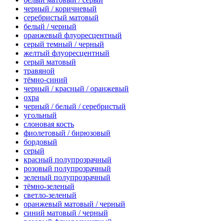
черный / коричневый
серебристый матовый
белый / черный
оранжевый флуоресцентный
серый темный / черный
желтый флуоресцентный
серый матовый
травяной
тёмно-синий
черный / красный / оранжевый
охра
черный / белый / серебристый
угольный
слоновая кость
фиолетовый / бирюзовый
бордовый
серый
красный полупрозрачный
розовый полупрозрачный
зеленый полупрозрачный
тёмно-зеленый
светло-зеленый
оранжевый матовый / черный
синий матовый / черный