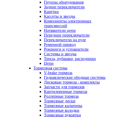
Группы оборудования
Задние переключатели
Каретки
Кассеты и звезды
Компоненты электронных
трансмиссий
Натяжители цепи
Передние переключатели
Переключатели на руле
Ременной привод
Рокринги и успокоители
Системы и звезды
Тросы, рубашки, расходники
Цепи
Тормозная система
V-brake тормоза
Гидравлические ободные системы
Дисковые тормоза - комплекты
Запчасти для тормозов
Кантилеверные тормоза
Роллерные тормоза
Тормозные диски
Тормозные калиперы
Тормозные колодки
Тормозные рукоятки