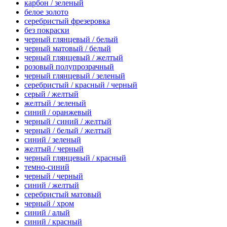
карбон / зеленый
белое золото
серебристый фрезеровка
без покраски
черный глянцевый / белый
черный матовый / белый
черный глянцевый / желтый
розовый полупрозрачный
черный глянцевый / зеленый
серебристый / красный / черный
серый / желтый
желтый / зеленый
синий / оранжевый
черный / синий / желтый
черный / белый / желтый
синий / зеленый
желтый / черный
черный глянцевый / красный
темно-синий
черный / черный
синий / желтый
серебристый матовый
черный / хром
синий / алый
синий / красный