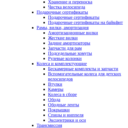
Хранение и переноска
Чистка велосипеда
Подарочные сертификаты
Подарочные сертификаты
Подарочные сертификаты на байкфит
Рамы, вилки, амортизация
Амортизационные вилки
Жесткие вилки
Задние амортизаторы
Запчасти для рам
Подседельные хомуты
Рулевые колонки
Колеса и комплектующие
Бескамерные комплекты и запчасти
Вспомогательные колеса для детских
велосипедов
Втулки
Камеры
Колеса в сборе
Обода
Ободные ленты
Покрышки
Спицы и ниппеля
Эксцентрики и оси
Трансмиссия