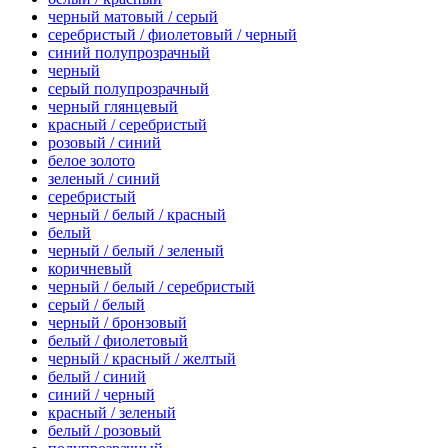
черный матовый / серый
серебристый / фиолетовый / черный
синий полупрозрачный
черный
серый полупрозрачный
черный глянцевый
красный / серебристый
розовый / синий
белое золото
зеленый / синий
серебристый
черный / белый / красный
белый
черный / белый / зеленый
коричневый
черный / белый / серебристый
серый / белый
черный / бронзовый
белый / фиолетовый
черный / красный / желтый
белый / синий
синий / черный
красный / зеленый
белый / розовый