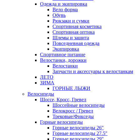
Одежда и экипировка
Вело форма
Обувь
Рюкзаки и сумки
Спортивная косметика
Спортивная оптика
Шлемы и защита
Повседневная одежда
Экипировка
Спортивное питание
Велостанки, дорожки
Велостанки
Запчасти и аксессуары к велостанкам
ЛЕТО
ЗИМА
ГОРНЫЕ ЛЫЖИ
Велосипеды
Шоссе, Кросс, Гревел
Шоссейные велосипеды
Велокросс / Гревел
Трековые/Фикседы
Горные велосипеды
Горные велосипеды 26"
Горные велосипеды 27.5"
Горные велосипеды 29"