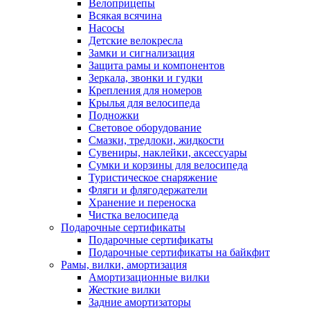
Велоприцепы
Всякая всячина
Насосы
Детские велокресла
Замки и сигнализация
Защита рамы и компонентов
Зеркала, звонки и гудки
Крепления для номеров
Крылья для велосипеда
Подножки
Световое оборудование
Смазки, тредлоки, жидкости
Сувениры, наклейки, аксессуары
Сумки и корзины для велосипеда
Туристическое снаряжение
Фляги и флягодержатели
Хранение и переноска
Чистка велосипеда
Подарочные сертификаты
Подарочные сертификаты
Подарочные сертификаты на байкфит
Рамы, вилки, амортизация
Амортизационные вилки
Жесткие вилки
Задние амортизаторы