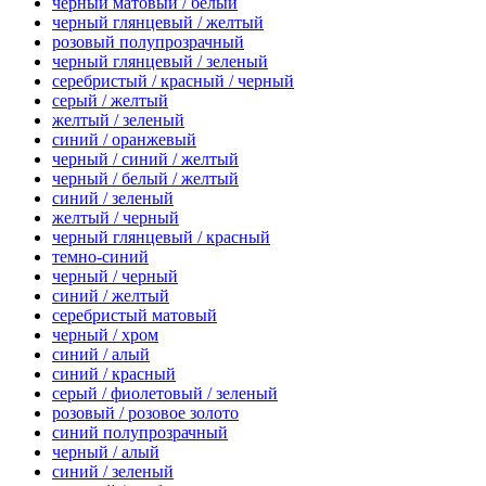
черный матовый / белый
черный глянцевый / желтый
розовый полупрозрачный
черный глянцевый / зеленый
серебристый / красный / черный
серый / желтый
желтый / зеленый
синий / оранжевый
черный / синий / желтый
черный / белый / желтый
синий / зеленый
желтый / черный
черный глянцевый / красный
темно-синий
черный / черный
синий / желтый
серебристый матовый
черный / хром
синий / алый
синий / красный
серый / фиолетовый / зеленый
розовый / розовое золото
синий полупрозрачный
черный / алый
синий / зеленый