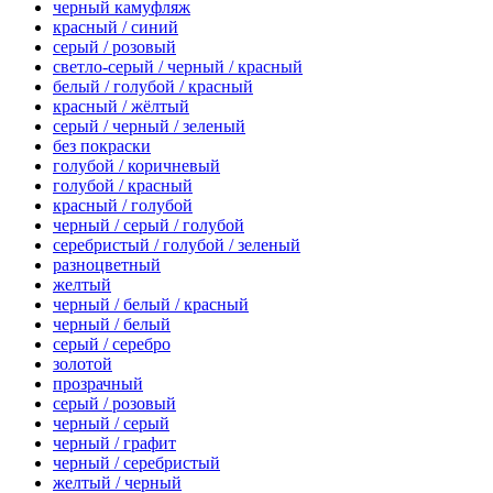
черный камуфляж
красный / синий
серый / розовый
светло-серый / черный / красный
белый / голубой / красный
красный / жёлтый
серый / черный / зеленый
без покраски
голубой / коричневый
голубой / красный
красный / голубой
черный / серый / голубой
серебристый / голубой / зеленый
разноцветный
желтый
черный / белый / красный
черный / белый
серый / серебро
золотой
прозрачный
серый / розовый
черный / серый
черный / графит
черный / серебристый
желтый / черный