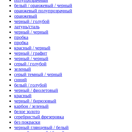
полупрозрачный
белый / оранжевый / черный
оранжевый полупрозрачный
оранжевый
черный / голубой
латунь/сталь
черный / черный
пробка
пробка
красный / черный
черный / графит
черный / черный
серый / голубой
зеленый
серый темный / черный
синий
белый / голубой
черный / фиолетовый
красный
черный / бирюзовый
карбон / зеленый
белое золото
серебристый фрезеровка
без покраски
черный глянцевый / белый