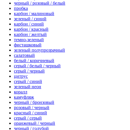
черный / розовый / белый
пробка
карбон / малиновый
зеленый / синий
карбон / синий
карбон / красный
карбон / желтый
темно-зеленый
фисташковый
зеленый полупрозрачный
салатовый
белый / коричневый
серый / белый / черный
серый / черный
цитрус
серый / синий
зеленый неон
коралл
камуфляж
черный / бронзовый
розовый / черный
красный / синий
серый / серый
оранжевый / черный
черный / голубой