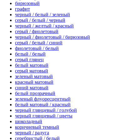
бирюзовый
графит
черный / белый / зеленый
серый / белый / черный
черный / желтый / красный
серый / фиолетовый
черный / фиолетовый / бирюзовый
серый / белый / синий
фиолетовый / белый
белый / белый
серый глянец
белый матовый
серый матовый
зеленый матовый
красный матовый
синий матовый
белый прозрачный
зеленый флуоресцентный
белый матовый / красный
черный глянцевый / голубой
черный глянцевый / цветы
шоколадный
коричневый темный
черный / радуга
серебристый / белый