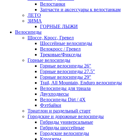
Велостанки
Запчасти и аксессуары к велостанкам
ЛЕТО
ЗИМА
ГОРНЫЕ ЛЫЖИ
Велосипеды
Шоссе, Кросс, Гревел
Шоссейные велосипеды
Велокросс / Гревел
Трековые/Фикседы
Горные велосипеды
Горные велосипеды 26"
Горные велосипеды 27.5"
Горные велосипеды 29"
Trail, All Mountain, Enduro велосипеды
Велосипеды для триала
Двухподвесы
Велосипеды Dirt / 4X
Фэтбайки
Триатлон и раздельный старт
Городские и дорожные велосипеды
Гибриды универсальные
Гибриды шоссейные
Городские велосипеды
Круизеры