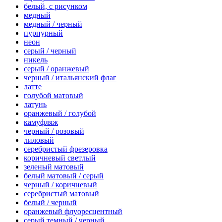
белый, с рисунком
медный
медный / черный
пурпурный
неон
серый / черный
никель
серый / оранжевый
черный / итальянский флаг
латте
голубой матовый
латунь
оранжевый / голубой
камуфляж
черный / розовый
лиловый
серебристый фрезеровка
коричневый светлый
зеленый матовый
белый матовый / серый
черный / коричневый
серебристый матовый
белый / черный
оранжевый флуоресцентный
серый темный / черный