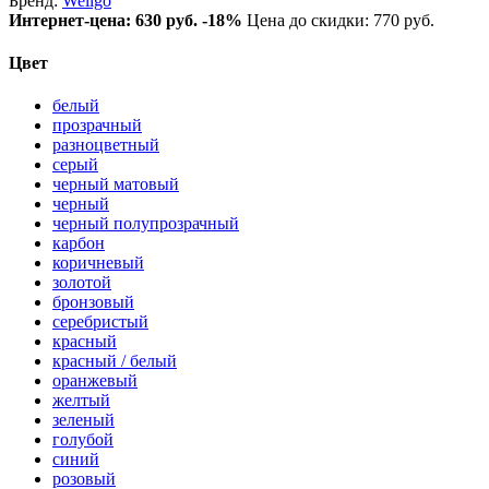
Бренд:
Wellgo
Интернет-цена:
630 руб.
-18%
Цена до скидки: 770 руб.
Цвет
белый
прозрачный
разноцветный
серый
черный матовый
черный
черный полупрозрачный
карбон
коричневый
золотой
бронзовый
серебристый
красный
красный / белый
оранжевый
желтый
зеленый
голубой
синий
розовый