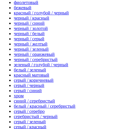
фиолетовый
бежевый
красный / голубой / черный
черный / красный
черный / синий
черный / золотой
черный / белый
черный / серый
черный / желтый
черный / зеленый
черный / оранжевый
черный / серебристый
зеленый / голубой / черный
белый / зеленый
красный матовый
серый / коричневый
серый / черный
серый / синий
хром
синий / серебристый
белый / красный / серебристый
серый / серебро
серебристый / черный
серый / зеленый
серый / красный