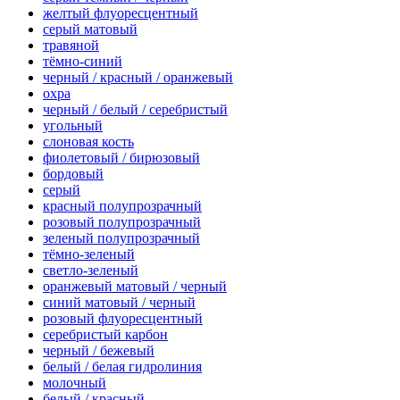
желтый флуоресцентный
серый матовый
травяной
тёмно-синий
черный / красный / оранжевый
охра
черный / белый / серебристый
угольный
слоновая кость
фиолетовый / бирюзовый
бордовый
серый
красный полупрозрачный
розовый полупрозрачный
зеленый полупрозрачный
тёмно-зеленый
светло-зеленый
оранжевый матовый / черный
синий матовый / черный
розовый флуоресцентный
серебристый карбон
черный / бежевый
белый / белая гидролиния
молочный
белый / красный