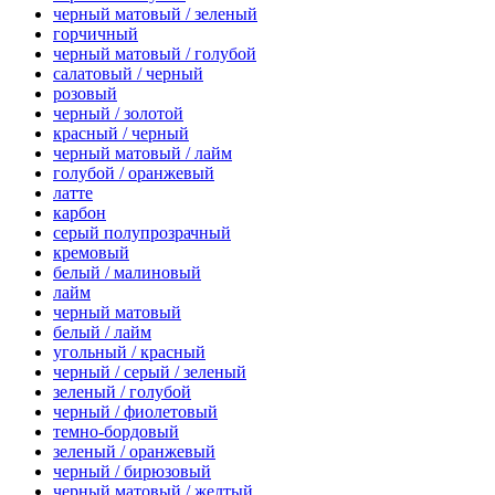
черный матовый / зеленый
горчичный
черный матовый / голубой
салатовый / черный
розовый
черный / золотой
красный / черный
черный матовый / лайм
голубой / оранжевый
латте
карбон
серый полупрозрачный
кремовый
белый / малиновый
лайм
черный матовый
белый / лайм
угольный / красный
черный / серый / зеленый
зеленый / голубой
черный / фиолетовый
темно-бордовый
зеленый / оранжевый
черный / бирюзовый
черный матовый / желтый