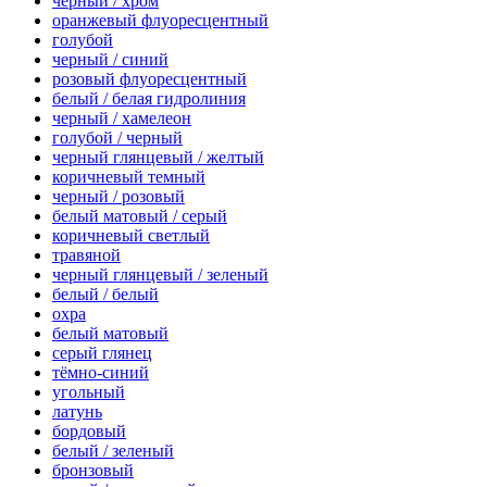
черный / хром
оранжевый флуоресцентный
голубой
черный / синий
розовый флуоресцентный
белый / белая гидролиния
черный / хамелеон
голубой / черный
черный глянцевый / желтый
коричневый темный
черный / розовый
белый матовый / серый
коричневый светлый
травяной
черный глянцевый / зеленый
белый / белый
охра
белый матовый
серый глянец
тёмно-синий
угольный
латунь
бордовый
белый / зеленый
бронзовый