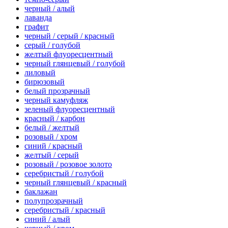
черный / алый
лаванда
графит
черный / серый / красный
серый / голубой
желтый флуоресцентный
черный глянцевый / голубой
лиловый
бирюзовый
белый прозрачный
черный камуфляж
зеленый флуоресцентный
красный / карбон
белый / желтый
розовый / хром
синий / красный
желтый / серый
розовый / розовое золото
серебристый / голубой
черный глянцевый / красный
баклажан
полупрозрачный
серебристый / красный
синий / алый