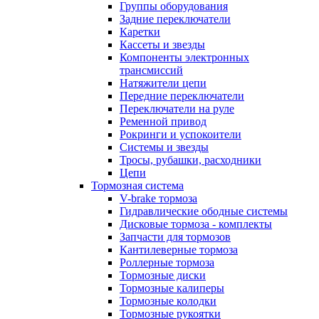
Группы оборудования
Задние переключатели
Каретки
Кассеты и звезды
Компоненты электронных
трансмиссий
Натяжители цепи
Передние переключатели
Переключатели на руле
Ременной привод
Рокринги и успокоители
Системы и звезды
Тросы, рубашки, расходники
Цепи
Тормозная система
V-brake тормоза
Гидравлические ободные системы
Дисковые тормоза - комплекты
Запчасти для тормозов
Кантилеверные тормоза
Роллерные тормоза
Тормозные диски
Тормозные калиперы
Тормозные колодки
Тормозные рукоятки