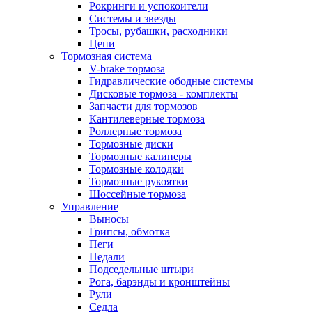
Рокринги и успокоители
Системы и звезды
Тросы, рубашки, расходники
Цепи
Тормозная система
V-brake тормоза
Гидравлические ободные системы
Дисковые тормоза - комплекты
Запчасти для тормозов
Кантилеверные тормоза
Роллерные тормоза
Тормозные диски
Тормозные калиперы
Тормозные колодки
Тормозные рукоятки
Шоссейные тормоза
Управление
Выносы
Грипсы, обмотка
Пеги
Педали
Подседельные штыри
Рога, барэнды и кронштейны
Рули
Седла