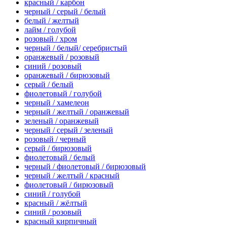
красный / карбон
черный / серый / белый
белый / желтый
лайм / голубой
розовый / хром
черный / белый/ серебристый
оранжевый / розовый
синий / розовый
оранжевый / бирюзовый
серый / белый
фиолетовый / голубой
черный / хамелеон
черный / желтый / оранжевый
зеленый / оранжевый
черный / серый / зеленый
розовый / черный
серый / бирюзовый
фиолетовый / белый
черный / фиолетовый / бирюзовый
черный / желтый / красный
фиолетовый / бирюзовый
синий / голубой
красный / жёлтый
синий / розовый
красный кирпичный