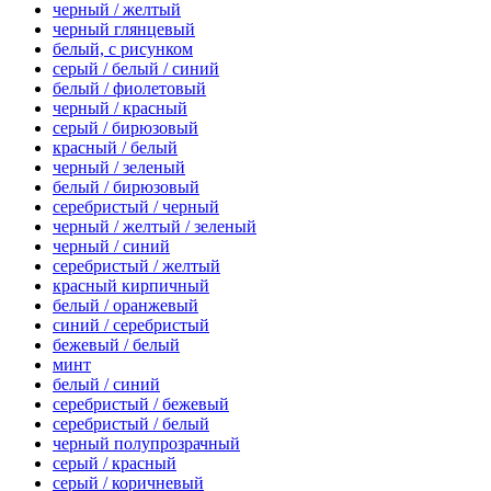
черный / желтый
черный глянцевый
белый, с рисунком
серый / белый / синий
белый / фиолетовый
черный / красный
серый / бирюзовый
красный / белый
черный / зеленый
белый / бирюзовый
серебристый / черный
черный / желтый / зеленый
черный / синий
серебристый / желтый
красный кирпичный
белый / оранжевый
синий / серебристый
бежевый / белый
минт
белый / синий
серебристый / бежевый
серебристый / белый
черный полупрозрачный
серый / красный
серый / коричневый