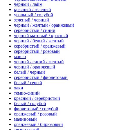
черный / лайм
красный / зеленый
угольный / голубой
зеленый / черный
черный / желтый / оранжевый
серебристый / синий
черный матовый / красный
черный / белый / желтый
серебристый / оранжевый
серебристый / розовый
манго
черный / синий / желтый
черный / оранжевый
белый / черный
серебристый / фиолетовый
белый / серый
хаки
темно-синий
красный / серебристый
белый / голубой
фиолетовый / голубой
оранжевый / розовый
малиновый
оранжевый / бирюзовый
темно-серый