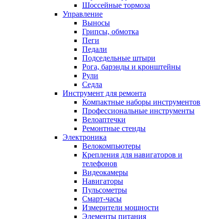
Шоссейные тормоза
Управление
Выносы
Грипсы, обмотка
Пеги
Педали
Подседельные штыри
Рога, барэнды и кронштейны
Рули
Седла
Инструмент для ремонта
Компактные наборы инструментов
Профессиональные инструменты
Велоаптечки
Ремонтные стенды
Электроника
Велокомпьютеры
Крепления для навигаторов и
телефонов
Видеокамеры
Навигаторы
Пульсометры
Смарт-часы
Измерители мощности
Элементы питания