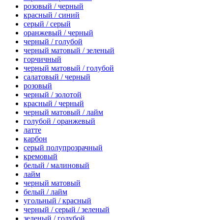
розовый / черный
красный / синий
серый / серый
оранжевый / черный
черный / голубой
черный матовый / зеленый
горчичный
черный матовый / голубой
салатовый / черный
розовый
черный / золотой
красный / черный
черный матовый / лайм
голубой / оранжевый
латте
карбон
серый полупрозрачный
кремовый
белый / малиновый
лайм
черный матовый
белый / лайм
угольный / красный
черный / серый / зеленый
зеленый / голубой