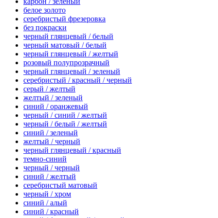
карбон / зеленый
белое золото
серебристый фрезеровка
без покраски
черный глянцевый / белый
черный матовый / белый
черный глянцевый / желтый
розовый полупрозрачный
черный глянцевый / зеленый
серебристый / красный / черный
серый / желтый
желтый / зеленый
синий / оранжевый
черный / синий / желтый
черный / белый / желтый
синий / зеленый
желтый / черный
черный глянцевый / красный
темно-синий
черный / черный
синий / желтый
серебристый матовый
черный / хром
синий / алый
синий / красный