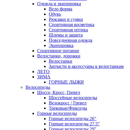
Одежда и экипировка
Вело форма
Обувь
Рюкзаки и сумки
Спортивная косметика
Спортивная оптика
Шлемы и защита
Повседневная одежда
Экипировка
Спортивное питание
Велостанки, дорожки
Велостанки
Запчасти и аксессуары к велостанкам
ЛЕТО
ЗИМА
ГОРНЫЕ ЛЫЖИ
Велосипеды
Шоссе, Кросс, Гревел
Шоссейные велосипеды
Велокросс / Гревел
Трековые/Фикседы
Горные велосипеды
Горные велосипеды 26"
Горные велосипеды 27.5"
Горные велосипеды 29"