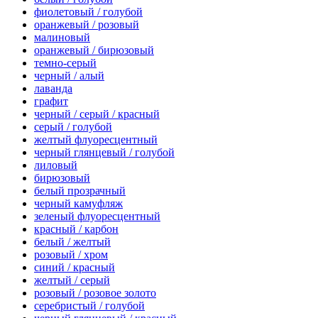
фиолетовый / голубой
оранжевый / розовый
малиновый
оранжевый / бирюзовый
темно-серый
черный / алый
лаванда
графит
черный / серый / красный
серый / голубой
желтый флуоресцентный
черный глянцевый / голубой
лиловый
бирюзовый
белый прозрачный
черный камуфляж
зеленый флуоресцентный
красный / карбон
белый / желтый
розовый / хром
синий / красный
желтый / серый
розовый / розовое золото
серебристый / голубой