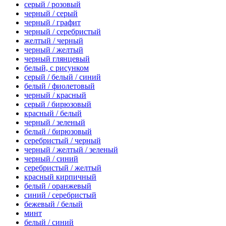
серый / розовый
черный / серый
черный / графит
черный / серебристый
желтый / черный
черный / желтый
черный глянцевый
белый, с рисунком
серый / белый / синий
белый / фиолетовый
черный / красный
серый / бирюзовый
красный / белый
черный / зеленый
белый / бирюзовый
серебристый / черный
черный / желтый / зеленый
черный / синий
серебристый / желтый
красный кирпичный
белый / оранжевый
синий / серебристый
бежевый / белый
минт
белый / синий