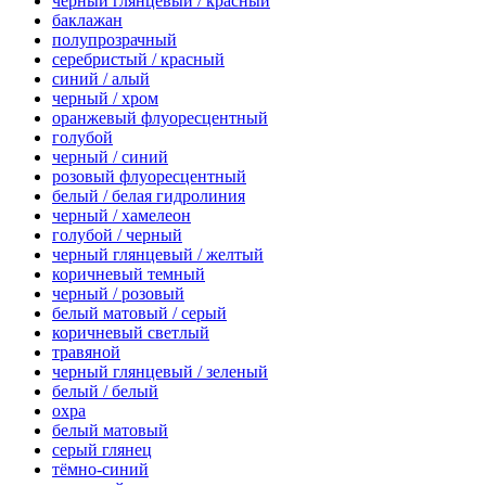
черный глянцевый / красный
баклажан
полупрозрачный
серебристый / красный
синий / алый
черный / хром
оранжевый флуоресцентный
голубой
черный / синий
розовый флуоресцентный
белый / белая гидролиния
черный / хамелеон
голубой / черный
черный глянцевый / желтый
коричневый темный
черный / розовый
белый матовый / серый
коричневый светлый
травяной
черный глянцевый / зеленый
белый / белый
охра
белый матовый
серый глянец
тёмно-синий