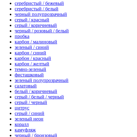
серебристый / бежевый
серебристый / белый
черный полупрозрачный
серый / красный
серый / коричневый
черный / розовый / белый
пробка
карбон / малиновый
зеленый / синий
карбон / синий
карбон / красный
карбон / желтый
темно-зеленый
фисташковый
зеленый полупрозрачный
салатовый
белый / коричневый
серый / белый / черный
серый / черный
цитрус
серый / синий
зеленый неон
коралл
камуфляж
черный / бронзовый