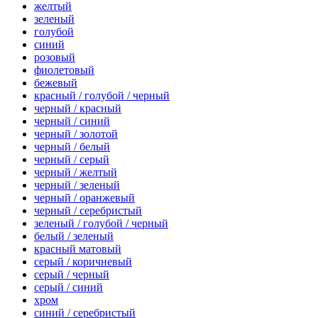
желтый
зеленый
голубой
синий
розовый
фиолетовый
бежевый
красный / голубой / черный
черный / красный
черный / синий
черный / золотой
черный / белый
черный / серый
черный / желтый
черный / зеленый
черный / оранжевый
черный / серебристый
зеленый / голубой / черный
белый / зеленый
красный матовый
серый / коричневый
серый / черный
серый / синий
хром
синий / серебристый