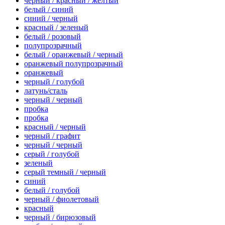
черный / красный / желтый
белый / синий
синий / черный
красный / зеленый
белый / розовый
полупрозрачный
белый / оранжевый / черный
оранжевый полупрозрачный
оранжевый
черный / голубой
латунь/сталь
черный / черный
пробка
пробка
красный / черный
черный / графит
черный / черный
серый / голубой
зеленый
серый темный / черный
синий
белый / голубой
черный / фиолетовый
красный
черный / бирюзовый