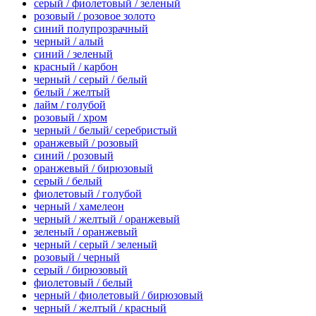
серый / фиолетовый / зеленый
розовый / розовое золото
синий полупрозрачный
черный / алый
синий / зеленый
красный / карбон
черный / серый / белый
белый / желтый
лайм / голубой
розовый / хром
черный / белый/ серебристый
оранжевый / розовый
синий / розовый
оранжевый / бирюзовый
серый / белый
фиолетовый / голубой
черный / хамелеон
черный / желтый / оранжевый
зеленый / оранжевый
черный / серый / зеленый
розовый / черный
серый / бирюзовый
фиолетовый / белый
черный / фиолетовый / бирюзовый
черный / желтый / красный