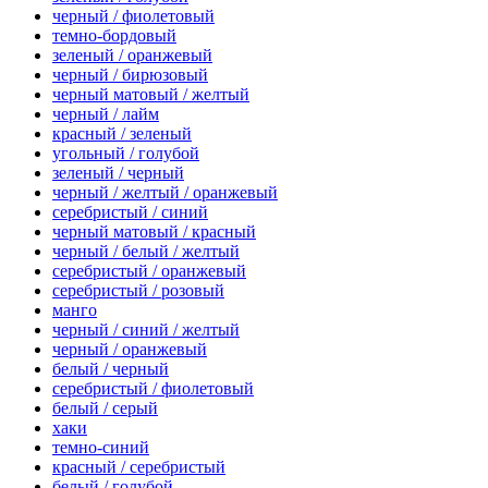
черный / фиолетовый
темно-бордовый
зеленый / оранжевый
черный / бирюзовый
черный матовый / желтый
черный / лайм
красный / зеленый
угольный / голубой
зеленый / черный
черный / желтый / оранжевый
серебристый / синий
черный матовый / красный
черный / белый / желтый
серебристый / оранжевый
серебристый / розовый
манго
черный / синий / желтый
черный / оранжевый
белый / черный
серебристый / фиолетовый
белый / серый
хаки
темно-синий
красный / серебристый
белый / голубой