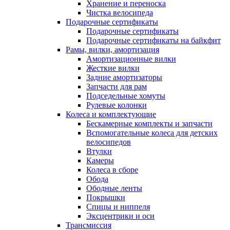
Хранение и переноска
Чистка велосипеда
Подарочные сертификаты
Подарочные сертификаты
Подарочные сертификаты на байкфит
Рамы, вилки, амортизация
Амортизационные вилки
Жесткие вилки
Задние амортизаторы
Запчасти для рам
Подседельные хомуты
Рулевые колонки
Колеса и комплектующие
Бескамерные комплекты и запчасти
Вспомогательные колеса для детских
велосипедов
Втулки
Камеры
Колеса в сборе
Обода
Ободные ленты
Покрышки
Спицы и ниппеля
Эксцентрики и оси
Трансмиссия