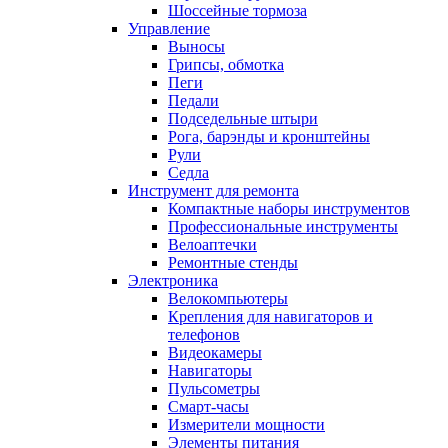
Шоссейные тормоза
Управление
Выносы
Грипсы, обмотка
Пеги
Педали
Подседельные штыри
Рога, барэнды и кронштейны
Рули
Седла
Инструмент для ремонта
Компактные наборы инструментов
Профессиональные инструменты
Велоаптечки
Ремонтные стенды
Электроника
Велокомпьютеры
Крепления для навигаторов и
телефонов
Видеокамеры
Навигаторы
Пульсометры
Смарт-часы
Измерители мощности
Элементы питания