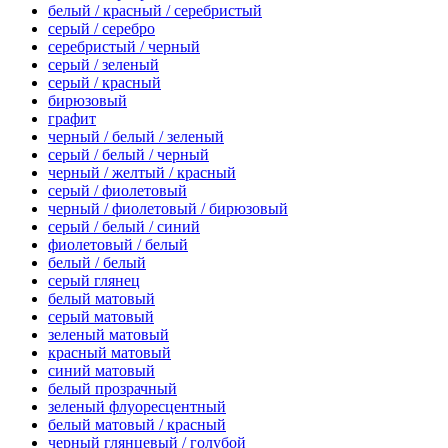
белый / красный / серебристый
серый / серебро
серебристый / черный
серый / зеленый
серый / красный
бирюзовый
графит
черный / белый / зеленый
серый / белый / черный
черный / желтый / красный
серый / фиолетовый
черный / фиолетовый / бирюзовый
серый / белый / синий
фиолетовый / белый
белый / белый
серый глянец
белый матовый
серый матовый
зеленый матовый
красный матовый
синий матовый
белый прозрачный
зеленый флуоресцентный
белый матовый / красный
черный глянцевый / голубой