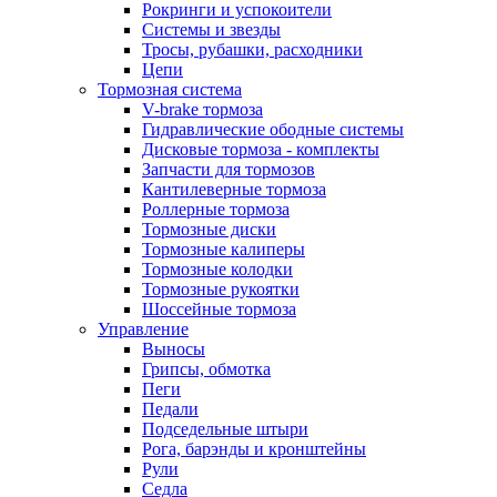
Рокринги и успокоители
Системы и звезды
Тросы, рубашки, расходники
Цепи
Тормозная система
V-brake тормоза
Гидравлические ободные системы
Дисковые тормоза - комплекты
Запчасти для тормозов
Кантилеверные тормоза
Роллерные тормоза
Тормозные диски
Тормозные калиперы
Тормозные колодки
Тормозные рукоятки
Шоссейные тормоза
Управление
Выносы
Грипсы, обмотка
Пеги
Педали
Подседельные штыри
Рога, барэнды и кронштейны
Рули
Седла