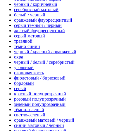
черный / коричневый
серебристый матовый
белый / черный
оранжевый флуоресцентный
серый темный / черный
желтый флуоресцентный
серый матовый
травяной
тёмно-синий
черный / красный / оранжевый
охра
черный / белый / серебристый
угольный
слоновая кость
фиолетовый / бирюзовый
бордовый
серый
красный полупрозрачный
розовый полупрозрачный
зеленый полупрозрачный
тёмно-зеленый
светло-зеленый
оранжевый матовый / черный
синий матовый / черный
розовый флуоресцентный