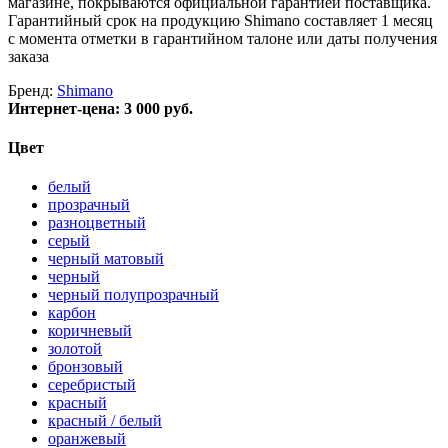
магазине, покрываются официальной гарантией поставщика.
Гарантийный срок на продукцию Shimano составляет 1 месяц
с момента отметки в гарантийном талоне или даты получения
заказа
Бренд:
Shimano
Интернет-цена:
3 000 руб.
Цвет
белый
прозрачный
разноцветный
серый
черный матовый
черный
черный полупрозрачный
карбон
коричневый
золотой
бронзовый
серебристый
красный
красный / белый
оранжевый