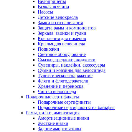
Велоприцепы
Всякая всячина
Насосы
Детские велокресла
Замки и сигнализация
Защита рамы и компонентов
Зеркала, звонки и гудки
Крепления для номеров
Крылья для велосипеда
Подножки
Световое оборудование
Смазки, тредлоки, жидкости
Сувениры, наклейки, аксессуары
Сумки и корзины для велосипеда
Туристическое снаряжение
Фляги и флягодержатели
Хранение и переноска
Чистка велосипеда
Подарочные сертификаты
Подарочные сертификаты
Подарочные сертификаты на байкфит
Рамы, вилки, амортизация
Амортизационные вилки
Жесткие вилки
Задние амортизаторы