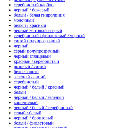
серебристый карбон
черный / бежевый
белый / белая гидролиния
молочный
белый / красный
черный матовый / серый
серебристый / фиолетовый / черный
синий полупрозрачный
черный
серый полупрозрачный
черный глянцевый
красный / серебристый
розовый / синий
белое золото
зеленый / синий
серебристый
черный / белый / красный
белый
черный / белый / зеленый
коричневый
черный / белый / серебристый
серый / белый
черный / бронзовый
белый / фиолетовый