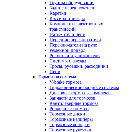
Группы оборудования
Задние переключатели
Каретки
Кассеты и звезды
Компоненты электронных
трансмиссий
Натяжители цепи
Передние переключатели
Переключатели на руле
Ременной привод
Рокринги и успокоители
Системы и звезды
Тросы, рубашки, расходники
Цепи
Тормозная система
V-brake тормоза
Гидравлические ободные системы
Дисковые тормоза - комплекты
Запчасти для тормозов
Кантилеверные тормоза
Роллерные тормоза
Тормозные диски
Тормозные калиперы
Тормозные колодки
Тормозные рукоятки