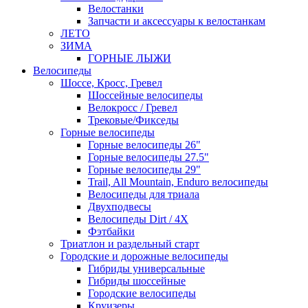
Велостанки
Запчасти и аксессуары к велостанкам
ЛЕТО
ЗИМА
ГОРНЫЕ ЛЫЖИ
Велосипеды
Шоссе, Кросс, Гревел
Шоссейные велосипеды
Велокросс / Гревел
Трековые/Фикседы
Горные велосипеды
Горные велосипеды 26"
Горные велосипеды 27.5"
Горные велосипеды 29"
Trail, All Mountain, Enduro велосипеды
Велосипеды для триала
Двухподвесы
Велосипеды Dirt / 4X
Фэтбайки
Триатлон и раздельный старт
Городские и дорожные велосипеды
Гибриды универсальные
Гибриды шоссейные
Городские велосипеды
Круизеры