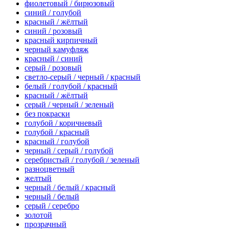
фиолетовый / бирюзовый
синий / голубой
красный / жёлтый
синий / розовый
красный кирпичный
черный камуфляж
красный / синий
серый / розовый
светло-серый / черный / красный
белый / голубой / красный
красный / жёлтый
серый / черный / зеленый
без покраски
голубой / коричневый
голубой / красный
красный / голубой
черный / серый / голубой
серебристый / голубой / зеленый
разноцветный
желтый
черный / белый / красный
черный / белый
серый / серебро
золотой
прозрачный