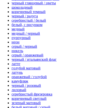
черный глянцевый / цветы
шоколадный
коричневый темный
черный / радуга
серебристый / белый
белый, с рисунком
медный
медный / черный
пурпурный
неон
серый / черный
никель
серый / оранжевый
черный / итальянский флаг
латте
голубой матовый
латунь
оранжевый / голубой
камуфляж
черный / розовый
лиловый
серебристый фрезеровка
коричневый светлый
зеленый матовый
белый матовый / серый