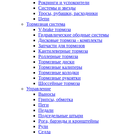
Рокринги и успокоители
Системы и звезды
Тросы, рубашки, расходники
Цепи
Тормозная система
V-brake тормоза
Гидравлические ободные системы
Дисковые тормоза - комплекты
Запчасти для тормозов
Кантилеверные тормоза
Роллерные тормоза
Тормозные диски
Тормозные калиперы
Тормозные колодки
Тормозные рукоятки
Шоссейные тормоза
Управление
Выносы
Грипсы, обмотка
Пеги
Педали
Подседельные штыри
Рога, барэнды и кронштейны
Рули
Седла