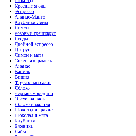
Шоколад
Красные ягоды
Эспрессо
Ананас-Манго
Клубника-Лайм
Лимон
Розовый грейпфрут
Ягоды
Двойной эспрессо
Цитрус
Лимон и мята
Соленая карамель
Ананас
Ваниль
Вишня
Фруктовый салат
Яблоко
Черная смородина
Ореховая паста
Яблоко и малина
Шоколад и арахис
Шоколад и мята
Клубника
Ежевика
Лайм