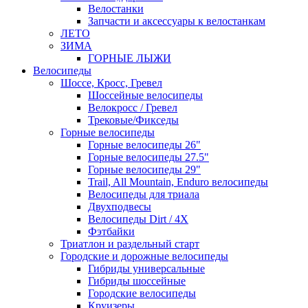
Велостанки
Запчасти и аксессуары к велостанкам
ЛЕТО
ЗИМА
ГОРНЫЕ ЛЫЖИ
Велосипеды
Шоссе, Кросс, Гревел
Шоссейные велосипеды
Велокросс / Гревел
Трековые/Фикседы
Горные велосипеды
Горные велосипеды 26"
Горные велосипеды 27.5"
Горные велосипеды 29"
Trail, All Mountain, Enduro велосипеды
Велосипеды для триала
Двухподвесы
Велосипеды Dirt / 4X
Фэтбайки
Триатлон и раздельный старт
Городские и дорожные велосипеды
Гибриды универсальные
Гибриды шоссейные
Городские велосипеды
Круизеры