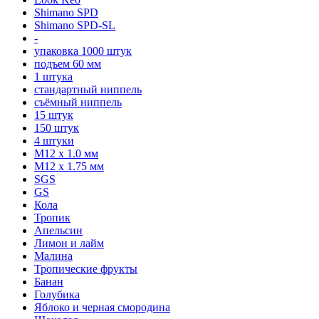
Shimano SPD
Shimano SPD-SL
-
упаковка 1000 штук
подъем 60 мм
1 штука
стандартный ниппель
съёмный ниппель
15 штук
150 штук
4 штуки
М12 x 1.0 мм
М12 x 1.75 мм
SGS
GS
Кола
Тропик
Апельсин
Лимон и лайм
Малина
Тропические фрукты
Банан
Голубика
Яблоко и черная смородина