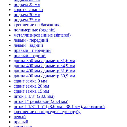
подъем 25 мм
короткая лапка
подъем 30 мм
подъем 35 мм
крепление на багажник
полимерные (organic)
металлизированные (sintered)
левый - передний
левый - задний
правый - передний
правый - задний
длина 350 мм / диаметр 31,6 мм
длина 400 мм / диаметр 34,9 мм
длина 400 мм / диаметр 31,6 мм
длина 400 мм / диаметр 30,9 мм
сдвиг замка 0 мм
сдвиг замка 20 мм
сдвиг замка 15 мм
шток 1 1/8" (28.6 мм)
шток 1" резьбовой (25.4 мм)
шток 1 1/8"-1.5" (28.6 мм - 38.1 мм), алюминий
крепление на подседельную трубу
левый
правый
комплект