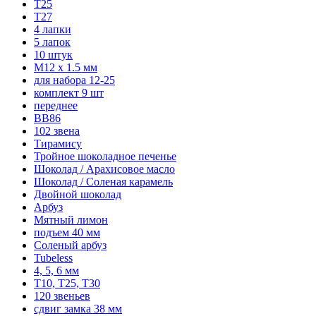
T25
T27
4 лапки
5 лапок
10 штук
М12 x 1.5 мм
для набора 12-25
комплект 9 шт
переднее
BB86
102 звена
Тирамису
Тройное шоколадное печенье
Шоколад / Арахисовое масло
Шоколад / Соленая карамель
Двойной шоколад
Арбуз
Мятный лимон
подъем 40 мм
Соленый арбуз
Tubeless
4, 5, 6 мм
T10, T25, T30
120 звеньев
сдвиг замка 38 мм