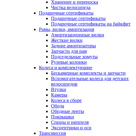
Хранение и переноска
Чистка велосипеда
Подарочные сертификаты
Подарочные сертификаты
Подарочные сертификаты на байкфит
Рамы, вилки, амортизация
Амортизационные вилки
Жесткие вилки
Задние амортизаторы
Запчасти для рам
Подседельные хомуты
Рулевые колонки
Колеса и комплектующие
Бескамерные комплекты и запчасти
Вспомогательные колеса для детских
велосипедов
Втулки
Камеры
Колеса в сборе
Обода
Ободные ленты
Покрышки
Спицы и ниппеля
Эксцентрики и оси
Трансмиссия