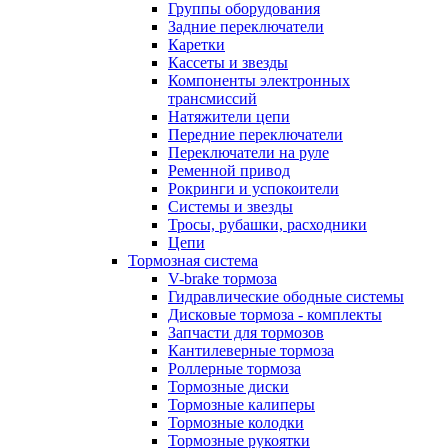
Группы оборудования
Задние переключатели
Каретки
Кассеты и звезды
Компоненты электронных
трансмиссий
Натяжители цепи
Передние переключатели
Переключатели на руле
Ременной привод
Рокринги и успокоители
Системы и звезды
Тросы, рубашки, расходники
Цепи
Тормозная система
V-brake тормоза
Гидравлические ободные системы
Дисковые тормоза - комплекты
Запчасти для тормозов
Кантилеверные тормоза
Роллерные тормоза
Тормозные диски
Тормозные калиперы
Тормозные колодки
Тормозные рукоятки