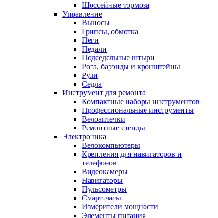
Шоссейные тормоза
Управление
Выносы
Грипсы, обмотка
Пеги
Педали
Подседельные штыри
Рога, барэнды и кронштейны
Рули
Седла
Инструмент для ремонта
Компактные наборы инструментов
Профессиональные инструменты
Велоаптечки
Ремонтные стенды
Электроника
Велокомпьютеры
Крепления для навигаторов и
телефонов
Видеокамеры
Навигаторы
Пульсометры
Смарт-часы
Измерители мощности
Элементы питания