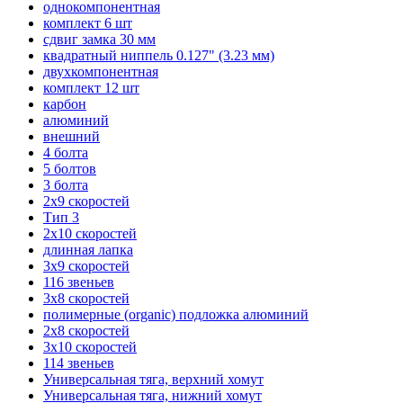
однокомпонентная
комплект 6 шт
сдвиг замка 30 мм
квадратный ниппель 0.127" (3.23 мм)
двухкомпонентная
комплект 12 шт
карбон
алюминий
внешний
4 болта
5 болтов
3 болта
2х9 скоростей
Тип 3
2х10 скоростей
длинная лапка
3х9 скоростей
116 звеньев
3х8 скоростей
полимерные (organic) подложка алюминий
2х8 скоростей
3х10 скоростей
114 звеньев
Универсальная тяга, верхний хомут
Универсальная тяга, нижний хомут