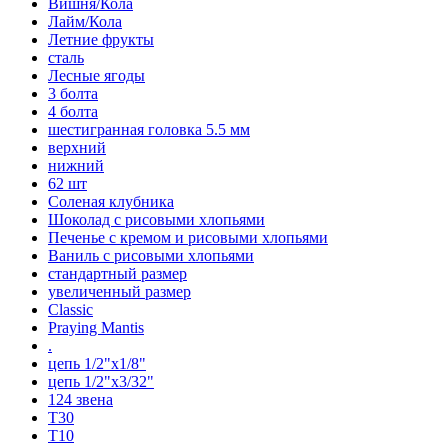
Вишня/Кола
Лайм/Кола
Летние фрукты
сталь
Лесные ягоды
3 болта
4 болта
шестигранная головка 5.5 мм
верхний
нижний
62 шт
Соленая клубника
Шоколад с рисовыми хлопьями
Печенье с кремом и рисовыми хлопьями
Ваниль с рисовыми хлопьями
стандартный размер
увеличенный размер
Classic
Praying Mantis
.
цепь 1/2"x1/8"
цепь 1/2"x3/32"
124 звена
T30
T10