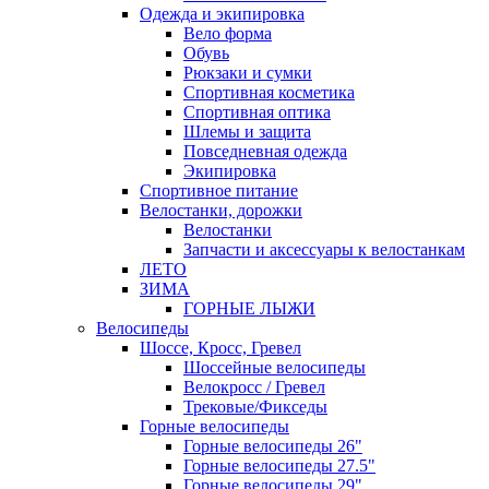
Одежда и экипировка
Вело форма
Обувь
Рюкзаки и сумки
Спортивная косметика
Спортивная оптика
Шлемы и защита
Повседневная одежда
Экипировка
Спортивное питание
Велостанки, дорожки
Велостанки
Запчасти и аксессуары к велостанкам
ЛЕТО
ЗИМА
ГОРНЫЕ ЛЫЖИ
Велосипеды
Шоссе, Кросс, Гревел
Шоссейные велосипеды
Велокросс / Гревел
Трековые/Фикседы
Горные велосипеды
Горные велосипеды 26"
Горные велосипеды 27.5"
Горные велосипеды 29"