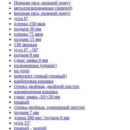
Нижняя тяга, нижний хомут
металлизированные (sintered)
верхняя тяга, нижний хомут
угол 6°
пленка 150 мкм
подъем 30 мм
пленка 75 мкм
подъем 15 мм
138 звеньев
угол 0° - 50°
подъем 8 мм
сдвиг замка 0 мм
полимерные (organic)
на упор
комплект (левый+правый)
карбоновая крышка
стенка двойная, двойной пистон
алюминиевая крышка
сдвиг замка -10/+20 мм
правый
стенка двойная, одинарный пистон
подъем 7 мм
длина 580 мм / подъем 0 мм
угол 15°
правый - задний