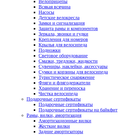
Велоприцепы
Всякая всячина
Насосы
Детские велокресла
Замки и сигнализация
Защита рамы и компонентов
Зеркала, звонки и гудки
Крепления для номеров
Крылья для велосипеда
Подножки
Световое оборудование
Смазки, тредлоки, жидкости
Сувениры, наклейки, аксессуары
Сумки и корзины для велосипеда
Туристическое снаряжение
Фляги и флягодержатели
Хранение и переноска
Чистка велосипеда
Подарочные сертификаты
Подарочные сертификаты
Подарочные сертификаты на байкфит
Рамы, вилки, амортизация
Амортизационные вилки
Жесткие вилки
Задние амортизаторы