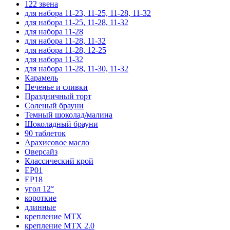
122 звена
для набора 11-23, 11-25, 11-28, 11-32
для набора 11-25, 11-28, 11-32
для набора 11-28
для набора 11-28, 11-32
для набора 11-28, 12-25
для набора 11-32
для набора 11-28, 11-30, 11-32
Карамель
Печенье и сливки
Праздничный торт
Соленый брауни
Темный шоколад/малина
Шоколадный брауни
90 таблеток
Арахисовое масло
Оверсайз
Классический крой
EP01
EP18
угол 12°
короткие
длинные
крепление MTX
крепление MTX 2.0